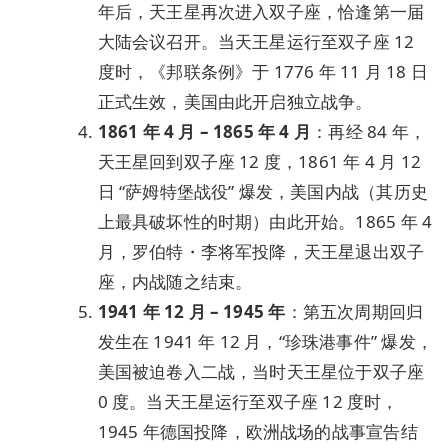
年后，天王星再次进入双子座，恰逢第一届
大陆会议召开。当天王星运行至双子座 12
度时，《邦联条例》于 1776 年 11 月 18 日
正式生效，美国由此开启独立战争。
1861 年 4 月 – 1865 年 4 月
：再经 84 年，
天王星回到双子座 12 度，1861 年 4 月 12
日 “萨姆特堡战役” 爆发，美国内战（其历史
上最具破坏性的时期）由此开始。1865 年 4
月，罗伯特・李将军投降，天王星退出双子
座，内战随之结束。
1941 年 12 月 – 1945 年
：第五次周期回归
发生在 1941 年 12 月，“珍珠港事件” 爆发，
美国被迫卷入二战，当时天王星位于双子座
0 度。当天王星运行至双子座 12 度时，
1945 年德国投降，欧洲战场的战事宣告结