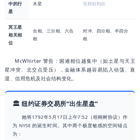
中的行
木星
无特别列出
星
冥王星
合相、三分相、六合
对冲、四分相、半四分
相关相
相
相
位
McWhirter 警告：困难相位越集中（如土星与天王
星冲突、北交点受压），金融体系越容易陷入动荡、衰
退、信用危机及社会结构变化。
🏛 纽约证券交易所“出生星盘”
她将1792年5月17日上午7:52（梧桐树协议）作
为 NYSE 的诞生时间。其中两个极度敏感的空间锚点
为：