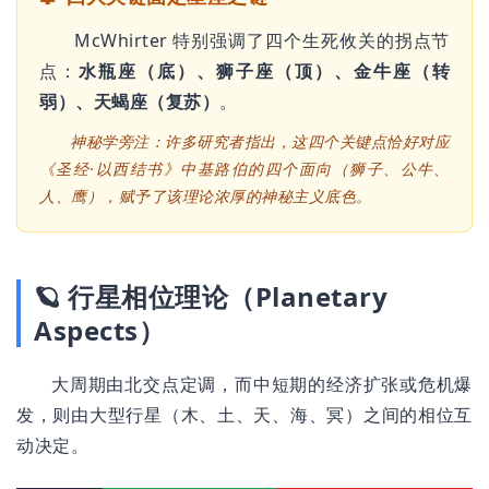
McWhirter 特别强调了四个生死攸关的拐点节
点：
水瓶座（底）、狮子座（顶）、金牛座（转
弱）、天蝎座（复苏）
。
神秘学旁注：许多研究者指出，这四个关键点恰好对应
《圣经·以西结书》中基路伯的四个面向（狮子、公牛、
人、鹰），赋予了该理论浓厚的神秘主义底色。
🪐 行星相位理论（Planetary
Aspects）
大周期由北交点定调，而中短期的经济扩张或危机爆
发，则由大型行星（木、土、天、海、冥）之间的相位互
动决定。