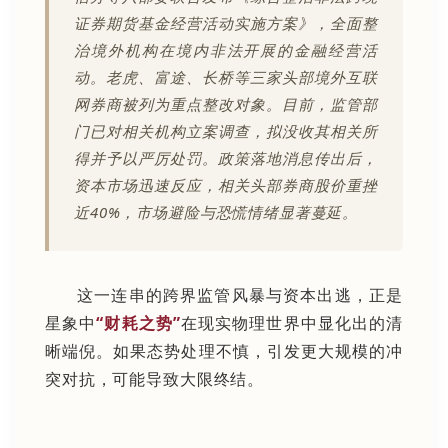
证券期货基金经营活动实施方案》，全面整
治境外机构在境内非法开展的金融经营活
动。老虎、富途、长桥等三家头部境外互联
网券商被列为重点整改对象。目前，监管部
门已对相关机构立案调查，拟没收其相关所
得并予以严厉处罚。政策落地消息传出后，
资本市场迅速反应，相关头部券商股价重挫
近40%，市场避险与恐慌情绪显著蔓延。
这一连串的跨界监管风暴与资本出逃，正是
星象中
“财耗之势”
在现实物理世界中显化出的清
晰端倪。如果态势处理不慎，引发更大规模的冲
突对抗，可能导致大限终结。