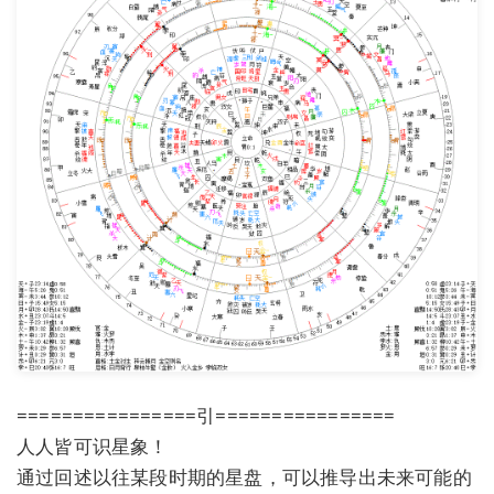
================引================
人人皆可识星象！
通过回述以往某段时期的星盘，可以推导出未来可能的