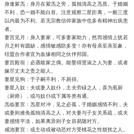
身逢紫炁：身月在紫炁之旁，孤独清高之炁质。于婚姻
不利，恐一婚不能白首。注意观察二星距离，一般三度
以内最为不利。若无宗教信仰家族中也多有精神出病患
者。
妻宫见月：身入妻家，可多妻家助力，然而感情上犹若
月之时有圆缺，感情敏感防多变！亦有母亲至亲至象，
结盟合作者宜为血缘相同之伙伴邦国。
妻宫殿垣：必遇能家之偶。能娶得贤淑之人为妻，或者
嫁尽丈夫之责之能人。
妻星见狗：于子嗣不利，不易得。
妻星入奴：夫或妻入奴仆，主夫劳碌之人，喜为庖厨
（厨师），或与奴仆或下属等类有通。
炁临妻宫：炁星对冲，见之必孤，于婚姻感情不利，夫
或妻则难免孤独清高之人，对夫妻与子女关系疏，或夫
妻感情平淡，如果离异则子女容易随对方。
咸池妻宫：或主动或被动恐对方受桃花之性烦扰之人。