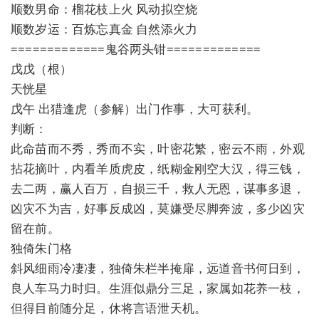
顺数男命：榴花枝上火 风动拟空烧
顺数岁运：百炼忘真金 自然添火力
=============鬼谷两头钳=============
戊戊（根）
天恍星
戊午 出猎逢虎（参解）出门作事，大可获利。
判断：
此命苗而不秀，秀而不实，叶密花繁，密云不雨，外观
拈花摘叶，内看羊质虎皮，纸糊金刚空大汉，得三钱，
去二两，赢人百万，自损三千，救人无恩，谋事多退，
凶灾不为吉，好事反成凶，莫嫌受尽脚奔波，多少凶灾
留在前。
独倚朱门格
斜风细雨冷凄凄，独倚朱栏半掩扉，远道音书何日到，
良人车马力时归。生涯似鼎分三足，家属如花养一枝，
但得目前随分足，休将言语泄天机。