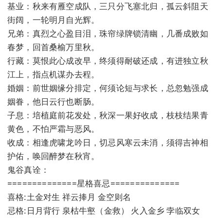
基业：秋来有雁空成队，三只分飞塞北归，孤云斜阻天
街阔，一轮明月自光辉。
兄弟：真烈之心盈目泪，珠帘绿牌锁清幽，几番成败如
春梦，回首桑榆万里秋。
行藏：莫恨此心成改早，终须得耐破还成，有进独立秋
江上，指点机谋办去程。
婚姻：前世姻缘分排定，何须论短与求长，总忽勉强成
姻眷，他日云行也断肠。
子息：培植庭前花发处，秋深一果好收成，枝枝结果青
黄色，不怕严霜与恶风。
收成：相逢虎啸龙吟日，切忌风寒云未消，须得吉神相
护佑，唤回醉梦在秋宵。
鬼谷真诠：
==============星格喜忌==============
喜格:土金对生 祥云捧月 金空则名
忌格:日月背行 泉枯牛壑（金救） 火入金乡 孛临双女