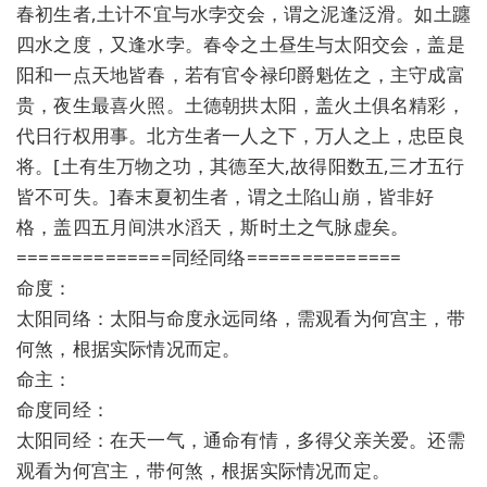
春初生者,土计不宜与水孛交会，谓之泥逢泛滑。如土躔
四水之度，又逢水孛。春令之土昼生与太阳交会，盖是
阳和一点天地皆春，若有官令禄印爵魁佐之，主守成富
贵，夜生最喜火照。土德朝拱太阳，盖火土俱名精彩，
代日行权用事。北方生者一人之下，万人之上，忠臣良
将。[土有生万物之功，其德至大,故得阳数五,三才五行
皆不可失。]春末夏初生者，谓之土陷山崩，皆非好
格，盖四五月间洪水滔天，斯时土之气脉虚矣。
==============同经同络==============
命度：
太阳同络：太阳与命度永远同络，需观看为何宫主，带
何煞，根据实际情况而定。
命主：
命度同经：
太阳同经：在天一气，通命有情，多得父亲关爱。还需
观看为何宫主，带何煞，根据实际情况而定。