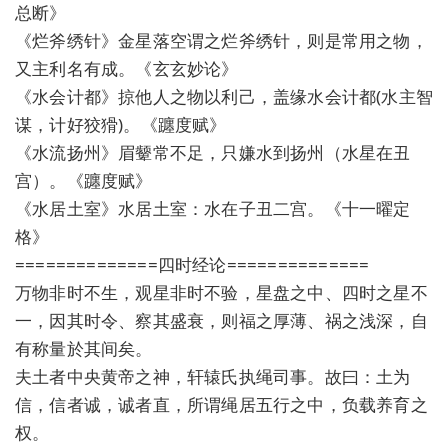
总断》
《烂斧绣针》金星落空谓之烂斧绣针，则是常用之物，
又主利名有成。《玄玄妙论》
《水会计都》掠他人之物以利己，盖缘水会计都(水主智
谋，计好狡猾)。《躔度赋》
《水流扬州》眉颦常不足，只嫌水到扬州（水星在丑
宫）。《躔度赋》
《水居土室》水居土室：水在子丑二宫。《十一曜定
格》
==============四时经论==============
万物非时不生，观星非时不验，星盘之中、四时之星不
一，因其时令、察其盛衰，则福之厚薄、祸之浅深，自
有称量於其间矣。
夫土者中央黄帝之神，轩辕氏执绳司事。故曰：土为
信，信者诚，诚者直，所谓绳居五行之中，负载养育之
权。