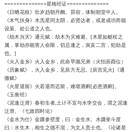
==============星格经证==============
《日晒花枝》壮岁趋朝丹阙。昴宿，体制朝堂中人。
《木气扶身》木炁星同太阴，必贤达者，或老成功而能
设策、处公道之人也。
《劫木兴灾》通元赋：劫木为灾难避。[木星如梃杖之
属，掌劫亦能害人命限，切忌逢之，寅亥二宫，犯劫是
也。]
《火入金乡》火入金乡，此命早抛兄弟（火怕辰酉位）
《历象赋》，火入金乡，见辰方无忌。[辰宫见火]《通
微赋》
《火星退留》火若退而迟留，难堪酒痢[必患酒痢]。
《玉衡经》
《泥逢泛滑》春初生者,土计不宜与水孛交会，谓之泥逢
泛滑。《七政四时论》
《金水为仕》金躔参壁度，曰：金生水。水躔奎斗度
曰：水生木，相生之德不混，为文人贵士也。《论诸星