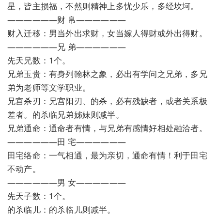
星，皆主损福，不然则精神上多忧少乐，多经坎坷。
——————财 帛——————
财入迁移：男当外出求财，女当嫁人得财或外出得财。
——————兄 弟——————
先天兄数：1个。
兄弟玉贵：有身列翰林之象，必出有学问之兄弟，多兄
弟为老师等文学职业。
兄宫杀刃：兄宫阳刃、的杀，必有残缺者，或者关系极
差者。的杀临兄弟姊妹则减半。
兄弟通命：通命者有情，与兄弟有感情好相处融洽者。
——————田 宅——————
田宅络命：一气相通，最为亲切，通命有情！利于田宅
不动产。
——————男 女——————
先天子数：1个。
的杀临儿：的杀临儿则减半。