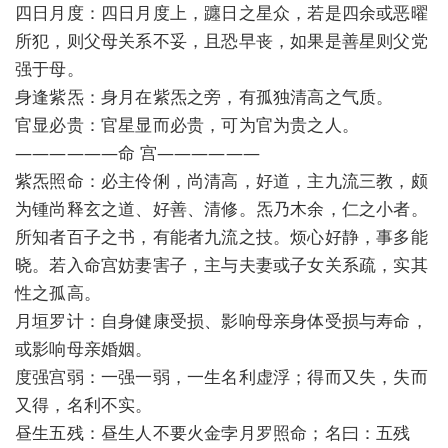
四日月度：四日月度上，躔日之星众，若是四余或恶曜
所犯，则父母关系不妥，且恐早丧，如果是善星则父党
强于母。
身逢紫炁：身月在紫炁之旁，有孤独清高之气质。
官显必贵：官星显而必贵，可为官为贵之人。
——————命 宫——————
紫炁照命：必主伶俐，尚清高，好道，主九流三教，颇
为锺尚释玄之道、好善、清修。炁乃木余，仁之小者。
所知者百子之书，有能者九流之技。烦心好静，事多能
晓。若入命宫妨妻害子，主与夫妻或子女关系疏，实其
性之孤高。
月垣罗计：自身健康受损、影响母亲身体受损与寿命，
或影响母亲婚姻。
度强宫弱：一强一弱，一生名利虚浮；得而又失，失而
又得，名利不实。
昼生五残：昼生人不要火金孛月罗照命；名曰：五残