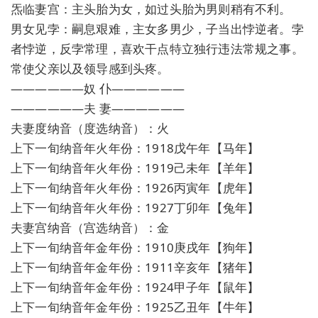
炁临妻宫：主头胎为女，如过头胎为男则稍有不利。
男女见孛：嗣息艰难，主女多男少，子当出悖逆者。孛
者悖逆，反孛常理，喜欢干点特立独行违法常规之事。
常使父亲以及领导感到头疼。
——————奴 仆——————
——————夫 妻——————
夫妻度纳音（度选纳音）：火
上下一旬纳音年火年份：1918戊午年【马年】
上下一旬纳音年火年份：1919己未年【羊年】
上下一旬纳音年火年份：1926丙寅年【虎年】
上下一旬纳音年火年份：1927丁卯年【兔年】
夫妻宫纳音（宫选纳音）：金
上下一旬纳音年金年份：1910庚戌年【狗年】
上下一旬纳音年金年份：1911辛亥年【猪年】
上下一旬纳音年金年份：1924甲子年【鼠年】
上下一旬纳音年金年份：1925乙丑年【牛年】