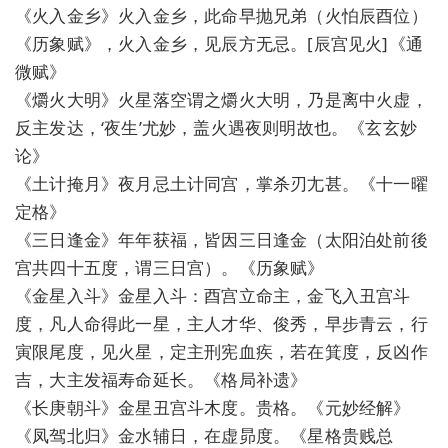
《火入金乡》火入金乡，此命早抛兄弟（火怕辰酉位）
《历象赋》，火入金乡，见辰方无忌。[辰宫见火]《通
微赋》
《爝火大明》火星落空谓之爝火大明，乃是离中火虚，
反主发达，‘夜生’尤妙，盖火遇夜则明故也。《玄玄妙
论》
《土计掩月》夜月忌土计同宫，掌杀刃尢甚。《十一曜
定格》
《三日逢金》年年获福，皆因三日逢金（太阳泊处前後
宫共四十五度，谓三日宫）。《历象赋》
《金星入斗》金星入斗：酉宫立命主，金飞入丑宫斗
度，凡人命得此一星，主人才华、俊秀，早步青云，行
寅限尾度，见火星，定主刑宪血疾，若在箕度，反凶作
吉，大主发福寿命延长。《格局补遗》
《长庚朝斗》金星丑宫斗木度。贵格。《元妙经解》
《凤驾北归》金水辅日，在虚昴度。《星格贵贱总