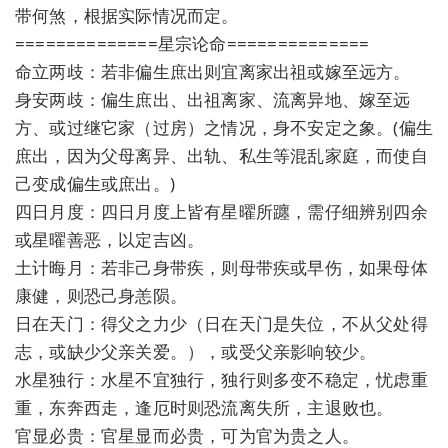
带何煞，根据实际情况而定。
==============星宗论命==============
命立两歧：若非偏生庶出则宜离家出祖或嫁至远方。
身安两歧：偏生庶出、出祖离家、流离异地、嫁至远
方、或过继它家（过房）之情况，身不安定之象。(偏生
庶出，因为父母离异、出轨、私生等混乱家庭，而使自
己变成偏生或庶出。)
四日月度：四日月度上皆有星曜所躔，需仔细辨别四余
或星曜善恶，以定吉凶。
土计晦月：若非己身带疾，则母带疾或早伤，如果母体
康健，则恐己身恙陨。
日在天门：得父之力少（日在天门是失位，不从父处得
志，或缺少父亲关爱。），或受父亲影响较少。
水星独行：水星不宜独行，独行则多变不稳定，忧虑重
重，东奔西走，逢厄时则恐流离失所，主退败也。
官显必贵：官星显而必贵，可为官为贵之人。