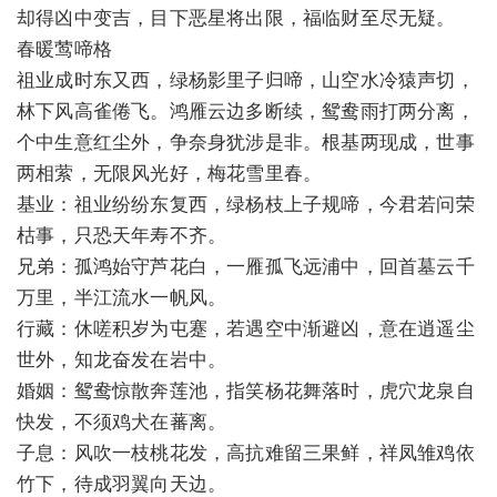
却得凶中变吉，目下恶星将出限，福临财至尽无疑。
春暖莺啼格
祖业成时东又西，绿杨影里子归啼，山空水冷猿声切，
林下风高雀倦飞。鸿雁云边多断续，鸳鸯雨打两分离，
个中生意红尘外，争奈身犹涉是非。根基两现成，世事
两相萦，无限风光好，梅花雪里春。
基业：祖业纷纷东复西，绿杨枝上子规啼，今君若问荣
枯事，只恐天年寿不齐。
兄弟：孤鸿始守芦花白，一雁孤飞远浦中，回首墓云千
万里，半江流水一帆风。
行藏：休嗟积岁为屯蹇，若遇空中渐避凶，意在逍遥尘
世外，知龙奋发在岩中。
婚姻：鸳鸯惊散奔莲池，指笑杨花舞落时，虎穴龙泉自
快发，不须鸡犬在蕃离。
子息：风吹一枝桃花发，高抗难留三果鲜，祥凤雏鸡依
竹下，待成羽翼向天边。