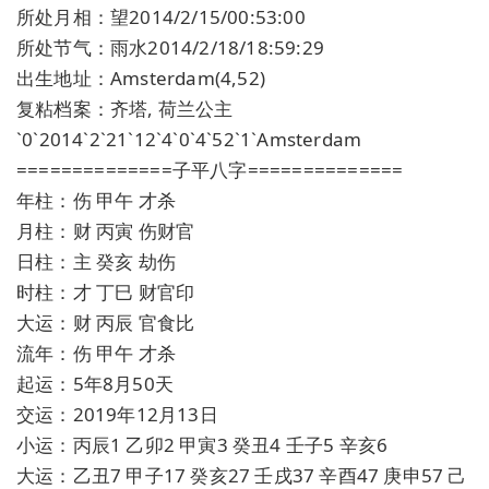
所处月相：望2014/2/15/00:53:00
所处节气：雨水2014/2/18/18:59:29
出生地址：Amsterdam(4,52)
复粘档案：齐塔, 荷兰公主
`0`2014`2`21`12`4`0`4`52`1`Amsterdam
==============子平八字==============
年柱：伤 甲午 才杀
月柱：财 丙寅 伤财官
日柱：主 癸亥 劫伤
时柱：才 丁巳 财官印
大运：财 丙辰 官食比
流年：伤 甲午 才杀
起运：5年8月50天
交运：2019年12月13日
小运：丙辰1 乙卯2 甲寅3 癸丑4 壬子5 辛亥6
大运：乙丑7 甲子17 癸亥27 壬戌37 辛酉47 庚申57 己