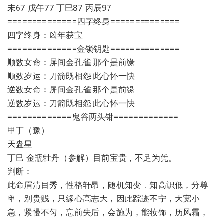
未67 戊午77 丁巳87 丙辰97
==============四字终身==============
四字终身：凶年获宝
==============金锁钥匙==============
顺数女命：屏间金孔雀 那个是前缘
顺数岁运：刀箭既相怨 此心怀一快
逆数女命：屏间金孔雀 那个是前缘
逆数岁运：刀箭既相怨 此心怀一快
=============鬼谷两头钳=============
甲丁（豫）
天盎星
丁巳 金瓶牡丹（参解）目前宝贵，不足为凭。
判断：
此命眉清目秀，性格轩昂，随机知变，知高识低，分尊
卑，别贵贱，只缘心高志大，因此踪迹不宁，大宽小
急，紧慢不匀，忘前失后，会施为，能妆饰，历风霜，