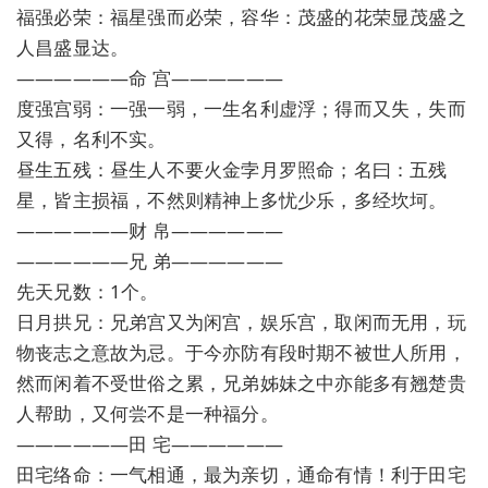
福强必荣：福星强而必荣，容华：茂盛的花荣显茂盛之
人昌盛显达。
——————命 宫——————
度强宫弱：一强一弱，一生名利虚浮；得而又失，失而
又得，名利不实。
昼生五残：昼生人不要火金孛月罗照命；名曰：五残
星，皆主损福，不然则精神上多忧少乐，多经坎坷。
——————财 帛——————
——————兄 弟——————
先天兄数：1个。
日月拱兄：兄弟宫又为闲宫，娱乐宫，取闲而无用，玩
物丧志之意故为忌。于今亦防有段时期不被世人所用，
然而闲着不受世俗之累，兄弟姊妹之中亦能多有翘楚贵
人帮助，又何尝不是一种福分。
——————田 宅——————
田宅络命：一气相通，最为亲切，通命有情！利于田宅