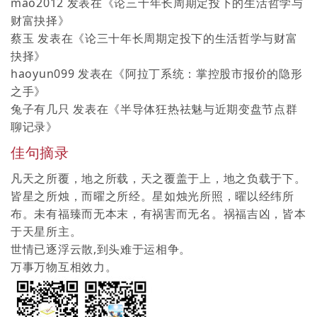
mao2012
发表在《
论三十年长周期定投下的生活哲学与
财富抉择
》
蔡玉
发表在《
论三十年长周期定投下的生活哲学与财富
抉择
》
haoyun099
发表在《
阿拉丁系统：掌控股市报价的隐形
之手
》
兔子有几只
发表在《
半导体狂热祛魅与近期变盘节点群
聊记录
》
佳句摘录
凡天之所覆，地之所载，天之覆盖于上，地之负载于下。
皆星之所烛，而曜之所经。星如烛光所照，曜以经纬所
布。未有福臻而无本末，有祸害而无名。祸福吉凶，皆本
于天星所主。
世情已逐浮云散,到头难于运相争。
万事万物互相效力。