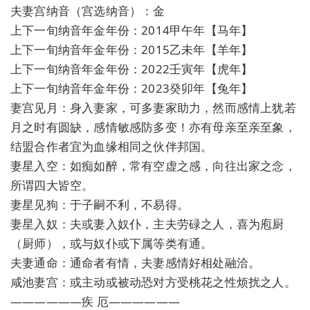
夫妻宫纳音（宫选纳音）：金
上下一旬纳音年金年份：2014甲午年【马年】
上下一旬纳音年金年份：2015乙未年【羊年】
上下一旬纳音年金年份：2022壬寅年【虎年】
上下一旬纳音年金年份：2023癸卯年【兔年】
妻宫见月：身入妻家，可多妻家助力，然而感情上犹若
月之时有圆缺，感情敏感防多变！亦有母亲至亲至象，
结盟合作者宜为血缘相同之伙伴邦国。
妻星入空：如痴如醉，常有空虚之感，向往出家之念，
所谓四大皆空。
妻星见狗：于子嗣不利，不易得。
妻星入奴：夫或妻入奴仆，主夫劳碌之人，喜为庖厨
（厨师），或与奴仆或下属等类有通。
夫妻通命：通命者有情，夫妻感情好相处融洽。
咸池妻宫：或主动或被动恐对方受桃花之性烦扰之人。
——————疾 厄——————