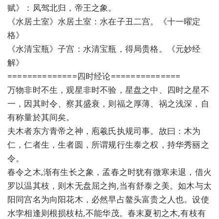
赋》：凤驾北归，帝王之象。
《水居土室》水居土室：水在子丑二宫。《十一曜定
格》
《水清宝瓶》子宫：水清宝瓶，得局贵格。《元妙经
解》
==============四时经论==============
万物非时不生，观星非时不验，星盘之中、四时之星不
一，因其时令、察其盛衰，则福之厚薄、祸之浅深，自
有称量於其间矣。
夫木者东方青帝之神，庖羲氏执规司事。故曰：木为
仁，仁者生，生者圆，所谓规行生泰之权，持华秀丽之
令。
春令之木,渐有生长之象，孟春之时犹有微寒未退，借火
罗以温其枝，则木无盘屈之拘,当有舒泰之美。如木与太
阳同宫名为向阳花木，必然早占鳌头富贵之人也。设使
水孛相逢则根损枝枯,不能华茂。春末夏初之木,有枝有