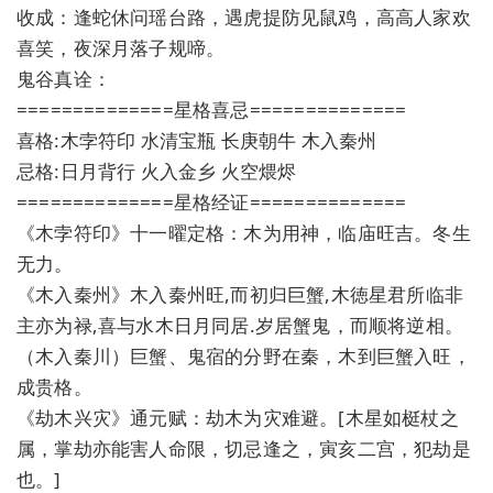
收成：逢蛇休问瑶台路，遇虎提防见鼠鸡，高高人家欢
喜笑，夜深月落子规啼。
鬼谷真诠：
==============星格喜忌==============
喜格:木孛符印 水清宝瓶 长庚朝牛 木入秦州
忌格:日月背行 火入金乡 火空煨烬
==============星格经证==============
《木孛符印》十一曜定格：木为用神，临庙旺吉。冬生
无力。
《木入秦州》木入秦州旺,而初归巨蟹,木徳星君所临非
主亦为禄,喜与水木日月同居.岁居蟹鬼，而顺将逆相。
（木入秦川）巨蟹、鬼宿的分野在秦，木到巨蟹入旺，
成贵格。
《劫木兴灾》通元赋：劫木为灾难避。[木星如梃杖之
属，掌劫亦能害人命限，切忌逢之，寅亥二宫，犯劫是
也。]