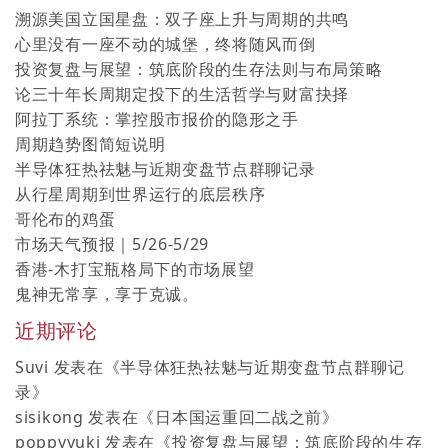
溯源美国立国星盘：双子座上升与周期的共鸣
心里没有一座不动的城堡，终将随风而倒
投资复盘与展望：筑底阶段的生存法则与布局策略
论三十年长周期定投下的生活哲学与财富抉择
阿拉丁系统：掌控股市报价的隐形之手
周期趋势图简短说明
半导体狂热祛魅与近期变盘节点群聊记录
从行星周期到世界运行的底层秩序
哥伦布的鸡蛋
市场天气预报｜5/26-5/29
香港-木打宝瓶格局下的市场展望
鬼神无常享，享于克诚。
近期评论
Suvi
发表在《
半导体狂热祛魅与近期变盘节点群聊记
录
》
sisikong
发表在《
日本国运重回二战之前
》
poppyyuki
发表在《
投资复盘与展望：筑底阶段的生存