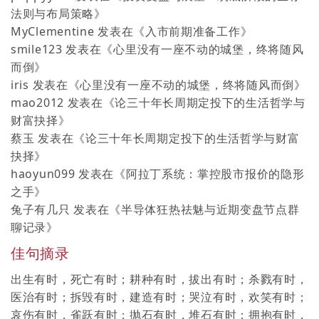
法则与布局策略
》
MyClementine
发表在《
入市前期准备工作
》
smile123
发表在《
心里没有一座不动的城堡，终将随风
而倒
》
iris
发表在《
心里没有一座不动的城堡，终将随风而倒
》
mao2012
发表在《
论三十年长周期定投下的生活哲学与
财富抉择
》
蔡玉
发表在《
论三十年长周期定投下的生活哲学与财富
抉择
》
haoyun099
发表在《
阿拉丁系统：掌控股市报价的隐形
之手
》
兔子有几只
发表在《
半导体狂热祛魅与近期变盘节点群
聊记录
》
佳句摘录
出生有时，死亡有时；耕种有时，拔出有时；杀戮有时，
医治有时；拆毁有时，建造有时；哭泣有时，欢笑有时；
哀伤有时，雀跃有时；抛石有时，堆石有时；拥抱有时，