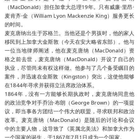
（MacDonald）担任加拿大总理19年。只有威廉·里昂·
麦肯齐·金（William Lyon Mackenzie King）服务更长
的时间。
麦克唐纳出生于苏格兰。当他还是个男孩时，他的家人
移民到上加拿大金斯敦（今天在安大略省东部）。他与
一位当地律师阐述，他在麦克唐纳（MacDonald）资
格之前去世，麦克唐纳（MacDonald）开设了自己的
执业，尽管尚未有权这样做。他参与了几个备受瞩目的
案件，并迅速在金斯敦（Kingston）突出，这使他能够
在1844年寻求并获得立法席政治体系。
1864年，没有一方能够长期执政时，麦克唐纳同意他
的政治竞争对手乔治·布朗（George Brown）的一项提
议，即当事各方团结一个伟大的联盟，寻求联邦和政治
改革。麦克唐纳（MacDonald）是随后的讨论和会议
中的主要人物，这导致了《英属北美法》和加拿大作为
一个国家的诞生，于1867年7月1日成为一个国家。