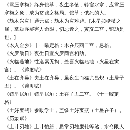
《雪压寒梅》终身饿莩，夜生冬值，轸宿水寒，应雪压
寒梅之象，成为贫贱之格局。饿莩：饿死的人。
《劫木兴灾》通元赋：劫木为灾难避。[木星如梃杖之
属，掌劫亦能害人命限，切忌逢之，寅亥二宫，犯劫是
也。]
《木入金乡》十一曜定格：木在辰酉二宫，忌格。
《火罗助日》夜生日宜火罗同宫相助。
《火临燕地》性逸素无拘，盖喜火临燕地（火星在寅
宫）。《躔度赋》
《土在齐吴》夫土在齐吴，虽夜生而福尤昌炽（土居子
丑）。《躔度赋》
《镇星居垣》镇星居垣：土在子丑二宫。《十一曜定
格》
《土好宝瓶》参政学士，盖缘土好宝瓶（土星在子）。
《历象赋》
《土计刃雄》土计怕怒，忌掌刃雄廉耗等煞，水命限人