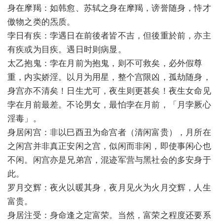
身在摩羯：如韩愈、苏轼之身在摩羯，谤誉随身，恃才
傲物之类的炁质。
孛日有疾：孛遇日在前後者皆不吉，但後重於前，亦主
有疾或为目疾。遇日时则病显。
太乙抱鬼：孛在月前为抱鬼，则不可救矣，必外假尊
重，内实娇淫。以月为用星，整个宫限凶，孤劫随身，
身宫亦不清矣！日生尤可，夜生则更甚矣！夜生女命见
孛在月前最差。不论男女，最怕孛在月前，「月孛厥心
淫毒」。
身居闲宫：非以巳酉丑为命宫者（清闲富贵），月所在
之闲宫并非真正安闲之宫，似闲而非闲，即使事闲心也
不闲。闲宫亦是兄弟宫，混迹军营与黑社会的多安身于
此。
罗月交辉：夜火以暖其身，夜月见火为火月交辉，人生
富贵。
身居注受：身命逢之定富荣。当然，富荣之程度还要系