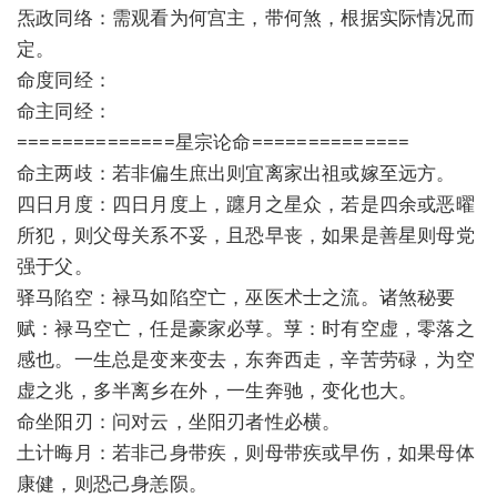
炁政同络：需观看为何宫主，带何煞，根据实际情况而
定。
命度同经：
命主同经：
==============星宗论命==============
命主两歧：若非偏生庶出则宜离家出祖或嫁至远方。
四日月度：四日月度上，躔月之星众，若是四余或恶曜
所犯，则父母关系不妥，且恐早丧，如果是善星则母党
强于父。
驿马陷空：禄马如陷空亡，巫医术士之流。诸煞秘要
赋：禄马空亡，任是豪家必莩。莩：时有空虚，零落之
感也。一生总是变来变去，东奔西走，辛苦劳碌，为空
虚之兆，多半离乡在外，一生奔驰，变化也大。
命坐阳刃：问对云，坐阳刃者性必横。
土计晦月：若非己身带疾，则母带疾或早伤，如果母体
康健，则恐己身恙陨。