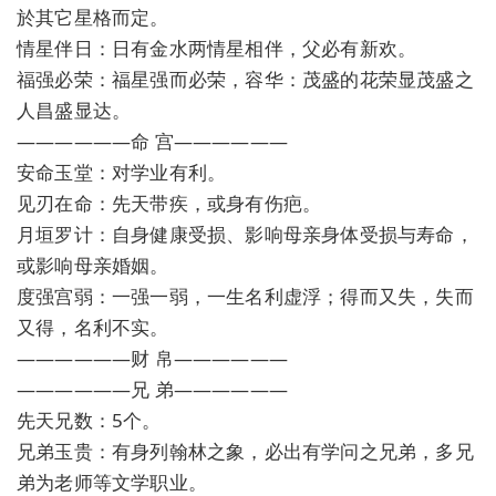
於其它星格而定。
情星伴日：日有金水两情星相伴，父必有新欢。
福强必荣：福星强而必荣，容华：茂盛的花荣显茂盛之
人昌盛显达。
——————命 宫——————
安命玉堂：对学业有利。
见刃在命：先天带疾，或身有伤疤。
月垣罗计：自身健康受损、影响母亲身体受损与寿命，
或影响母亲婚姻。
度强宫弱：一强一弱，一生名利虚浮；得而又失，失而
又得，名利不实。
——————财 帛——————
——————兄 弟——————
先天兄数：5个。
兄弟玉贵：有身列翰林之象，必出有学问之兄弟，多兄
弟为老师等文学职业。