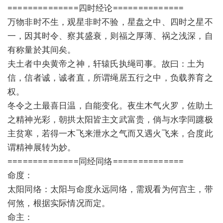
==============四时经论==============
万物非时不生，观星非时不验，星盘之中、四时之星不
一，因其时令、察其盛衰，则福之厚薄、祸之浅深，自
有称量於其间矣。
夫土者中央黄帝之神，轩辕氏执绳司事。故曰：土为
信，信者诚，诚者直，所谓绳居五行之中，负载养育之
权。
冬令之土最喜日温，自能变化。夜生木气火罗，佐助土
之精神光彩，朝拱太阳皆主文武富贵，倘与水孛同躔极
主贫寒，若得一木飞来泄水之气而又遇火飞来，合度此
谓精神展转为妙。
==============同经同络==============
命度：
太阳同络：太阳与命度永远同络，需观看为何宫主，带
何煞，根据实际情况而定。
命主：