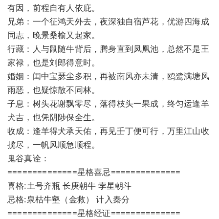
有因，前程自有人依庇。
兄弟：一个征鸿天外去，夜深独自宿芦花，优游四海成
同志，晚景桑榆又起家。
行藏：人与鼠随牛背后，腾身直到凤凰池，总然不是王
家禄，也是刘郎得意时。
婚姻：闺中宝瑟尘多积，再被南风亦未清，鸥鹭满塘风
雨恶，也疑惊散不同林。
子息：树头花谢飘零尽，落得枝头一果成，终匀运逢羊
犬吉，也凭阴陟保全生。
收成：逢羊得犬承天佑，再见壬丁便可行，万里江山收
揽尽，一帆风顺急顺程。
鬼谷真诠：
==============星格喜忌==============
喜格:土号齐瓶 长庚朝牛 孛星朝斗
忌格:泉枯牛壑（金救） 计入秦分
==============星格经证==============