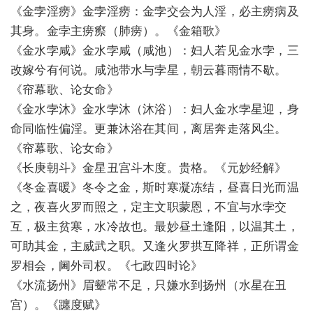
《金孛淫痨》金孛淫痨：金孛交会为人淫，必主痨病及
其身。金孛主痨瘵（肺痨）。《金箱歌》
《金水孛咸》金水孛咸（咸池）：妇人若见金水孛，三
改嫁兮有何说。咸池带水与孛星，朝云暮雨情不歇。
《帘幕歌、论女命》
《金水孛沐》金水孛沐（沐浴）：妇人金水孛星迎，身
命同临性偏淫。更兼沐浴在其间，离居奔走落风尘。
《帘幕歌、论女命》
《长庚朝斗》金星丑宫斗木度。贵格。《元妙经解》
《冬金喜暖》冬令之金，斯时寒凝冻结，昼喜日光而温
之，夜喜火罗而照之，定主文职蒙恩，不宜与水孛交
互，极主贫寒，水冷故也。最妙昼土逢阳，以温其土，
可助其金，主威武之职。又逢火罗拱互降祥，正所谓金
罗相会，阃外司权。《七政四时论》
《水流扬州》眉颦常不足，只嫌水到扬州（水星在丑
宫）。《躔度赋》