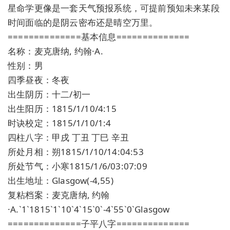
星命学更像是一套天气预报系统，可提前预知未来某段
时间面临的是阴云密布还是晴空万里。
==============基本信息==============
名称：麦克唐纳, 约翰·A.
性别：男
四季昼夜：冬夜
出生阴历：十二/初一
出生阳历：1815/1/10/4:15
时诀校定：1815/1/10/1:4
四柱八字：甲戌 丁丑 丁巳 辛丑
所处月相：朔1815/1/10/14:04:53
所处节气：小寒1815/1/6/03:07:09
出生地址：Glasgow(-4,55)
复粘档案：麦克唐纳, 约翰
·A.`1`1815`1`10`4`15`0`-4`55`0`Glasgow
==============子平八字==============