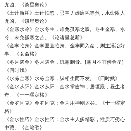
尤凶。《谈星奥论》
《土计廉耗》土计怕怒，忌掌刃雄廉耗等煞，水命限人
尤凶。《谈星奥论》
《金寒水冷》金水冬生，难免孤寒之叹。冬生金寒、水
冷，未免孤寒之苦。《论诸星总断》
《金孛临身》金孛匪宜临身。金孛同入命，则主淫冶好
事。《女命格》
《冬月遇金》冬月遇金，饥寒刺骨。[寒月不宜傍金星]
《四时赋》
《水冻金寒》水冻金寒，纵相生而不发。《四时赋》
《金水从阳》金水从阳：金水掌吉神，居垣殿，昼生者
奇。《十一曜定格》
《金罗同克》金罗同克：金为用神则坏矣。《十一曜定
格》
《金水性巧》金水性巧：金水主人多精彩，性质巧劣心
中藏。《金箱歌》