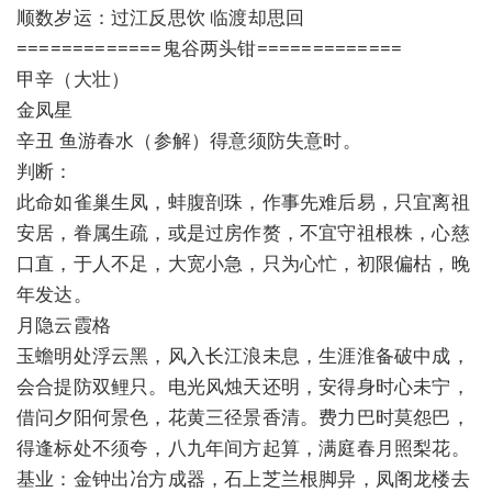
顺数岁运：过江反思饮 临渡却思回
=============鬼谷两头钳=============
甲辛（大壮）
金凤星
辛丑 鱼游春水（参解）得意须防失意时。
判断：
此命如雀巢生凤，蚌腹剖珠，作事先难后易，只宜离祖
安居，眷属生疏，或是过房作赘，不宜守祖根株，心慈
口直，于人不足，大宽小急，只为心忙，初限偏枯，晚
年发达。
月隐云霞格
玉蟾明处浮云黑，风入长江浪未息，生涯淮备破中成，
会合提防双鲤只。电光风烛天还明，安得身时心未宁，
借问夕阳何景色，花黄三径景香清。费力巴时莫怨巴，
得逢标处不须夸，八九年间方起算，满庭春月照梨花。
基业：金钟出冶方成器，石上芝兰根脚异，凤阁龙楼去