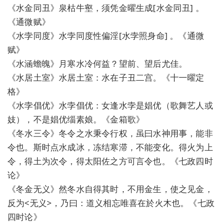
《水金同丑》泉枯牛壑，须凭金曜生成[水金同丑] 。
《通微赋》
《水孛同度》水孛同度性偏淫[水孛照身命] 。《通微
赋》
《水涵蟾魄》月寒水冷何益？望前、望后尤佳。
《水居土室》水居土室：水在子丑二宫。《十一曜定
格》
《水孛倡优》水孛倡优：女逢水孛是娼优（歌舞艺人或
妓），不是娼优缁素娘。《金箱歌》
《冬水三令》冬令之水秉令行权，虽曰水神用事，能非
令也。斯时点水成冰，冻结寒滞，不能变化。得火为上
令，得土为次令，得太阳佐之方可言令也。《七政四时
论》
《冬金无义》然冬水自得其时，不用金生，使之见金，
反为<无义>，乃曰：道义相忘唯喜在於火木也。《七政
四时论》