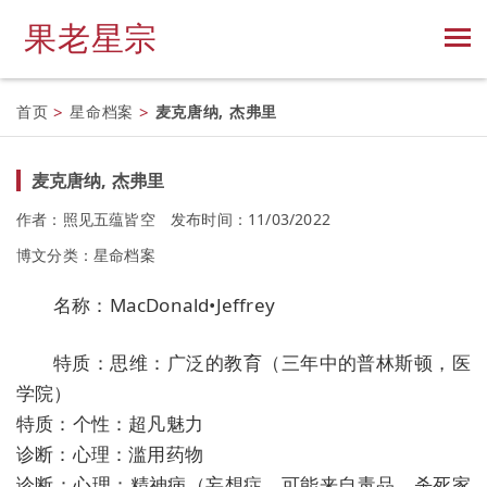
果老星宗
首页
>
星命档案
>
麦克唐纳, 杰弗里
麦克唐纳, 杰弗里
作者：照见五蕴皆空
发布时间：11/03/2022
博文分类：
星命档案
名称：MacDonald•Jeffrey
特质：思维：广泛的教育（三年中的普林斯顿，医
学院）
特质：个性：超凡魅力
诊断：心理：滥用药物
诊断：心理：精神病（妄想症，可能来自毒品，杀死家