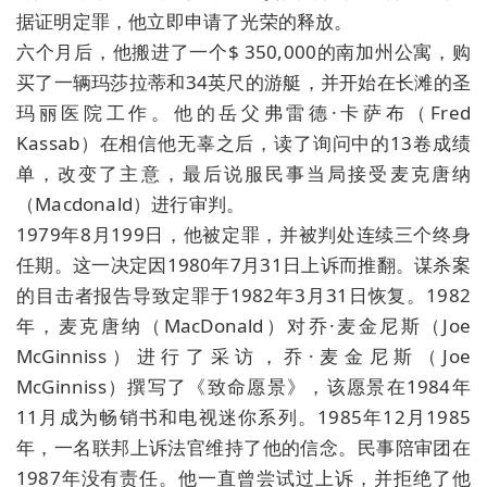
据证明定罪，他立即申请了光荣的释放。
六个月后，他搬进了一个$ 350,000的南加州公寓，购
买了一辆玛莎拉蒂和34英尺的游艇，并开始在长滩的圣
玛丽医院工作。他的岳父弗雷德·卡萨布（Fred
Kassab）在相信他无辜之后，读了询问中的13卷成绩
单，改变了主意，最后说服民事当局接受麦克唐纳
（Macdonald）进行审判。
1979年8月199日，他被定罪，并被判处连续三个终身
任期。这一决定因1980年7月31日上诉而推翻。谋杀案
的目击者报告导致定罪于1982年3月31日恢复。1982
年，麦克唐纳（MacDonald）对乔·麦金尼斯（Joe
McGinniss）进行了采访，乔·麦金尼斯（Joe
McGinniss）撰写了《致命愿景》，该愿景在1984年
11月成为畅销书和电视迷你系列。1985年12月1985
年，一名联邦上诉法官维持了他的信念。民事陪审团在
1987年没有责任。他一直曾尝试过上诉，并拒绝了他