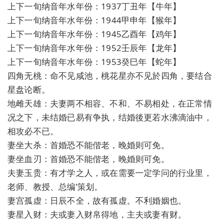
上下一旬纳音年水年份：1937丁丑年【牛年】
上下一旬纳音年水年份：1944甲申年【猴年】
上下一旬纳音年水年份：1945乙酉年【鸡年】
上下一旬纳音年水年份：1952壬辰年【龙年】
上下一旬纳音年水年份：1953癸巳年【蛇年】
四角无桃：命不见咸池，桃花星亦不见於四角，要结合
星盘论断。
地雌天雄：夫妻两不相容、不和、不易相处，在正常情
况之下，未结婚已易有争执，结婚後更若水沸滴油中，
相攻必不已。
妻坐大杀：首婚恐不能偕老，晚婚则可免。
妻坐血刃：首婚恐不能偕老，晚婚则可免。
夫妻玉贵：有才学之人，或在需要一定学问的行业里，
老师、教授、总编’策划。
妻宫孤虚：日辰不全，故有孤虚。不利婚姻也。
妻星入财：夫或妻入财帛得地，主夫或妻有财。