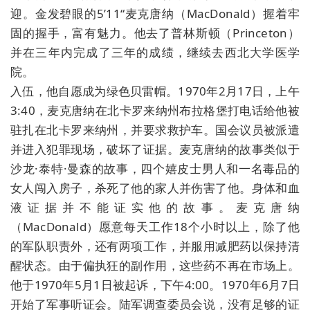
迎。金发碧眼的5’11“麦克唐纳（MacDonald）握着牢
固的握手，富有魅力。他去了普林斯顿（Princeton）
并在三年内完成了三年的成绩，继续去西北大学医学
院。
入伍，他自愿成为绿色贝雷帽。1970年2月17日，上午
3:40，麦克唐纳在北卡罗来纳州布拉格堡打电话给他被
驻扎在北卡罗来纳州，并要求救护车。国会议员被派遣
并进入犯罪现场，破坏了证据。麦克唐纳的故事类似于
沙龙·泰特·曼森的故事，四个嬉皮士男人和一名毒品的
女人闯入房子，杀死了他的家人并伤害了他。身体和血
液证据并不能证实他的故事。麦克唐纳
（MacDonald）愿意每天工作18个小时以上，除了他
的军队职责外，还有两项工作，并服用减肥药以保持清
醒状态。由于偏执狂的副作用，这些药不再在市场上。
他于1970年5月1日被起诉，下午4:00。1970年6月7日
开始了军事听证会。陆军调查委员会说，没有足够的证