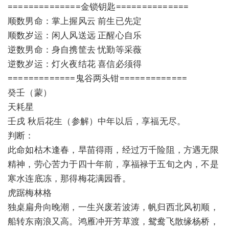
==============金锁钥匙==============
顺数男命：掌上握风云 前生已先定
顺数岁运：闲人风送远 正醒心自乐
逆数男命：身自携筐去 忧勤等采薇
逆数岁运：灯火夜结花 喜信必须得
=============鬼谷两头钳=============
癸壬（蒙）
天耗星
壬戌 秋后花生（参解）中年以后，享福无尽。
判断：
此命如枯木逢春，旱苗得雨，经过万千险阻，方遇无限
精神，劳心苦力于四十年前，享福禄于五旬之内，不是
寒水连底冻，那得梅花满园香。
虎踞梅林格
独桌扁舟向晚潮，一生兴废若波涛，帆归西北风初顺，
船转东南浪又高。鸿雁冲开芳草渡，鸳鸯飞散缘杨桥，