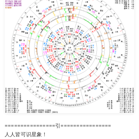
================引================
人人皆可识星象！