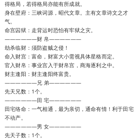
得格局，若得格局亦能有所成就。
身在壁府：三峡词源，昭代文章。主有文章诗文之才
气。
命宫囚狱：走背运时恐怕有牢狱之灾。
——————财 帛——————
劫杀临财：须防盗贼之侵！
命入财宫：富命，财富大小需视具体星格而定。
官入财帛：事业宫入于财帛宫，商海逐利之中。
财主逢阳：财主逢阳终富贵。
——————兄 弟——————
先天兄数：1个。
——————田 宅——————
田宅络命：一气相通，最为亲切，通命有情！利于田宅
不动产。
——————男 女——————
先天子数：1个。