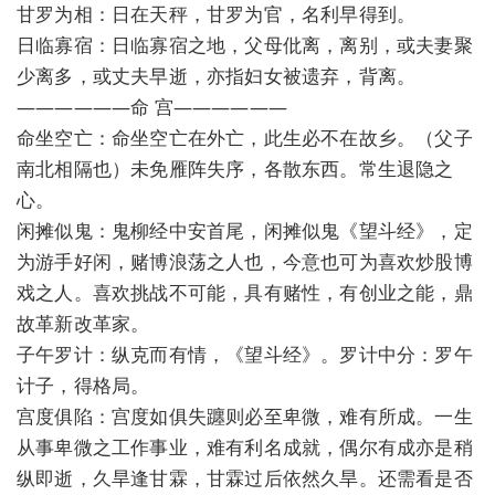
甘罗为相：日在天秤，甘罗为官，名利早得到。
日临寡宿：日临寡宿之地，父母仳离，离别，或夫妻聚
少离多，或丈夫早逝，亦指妇女被遗弃，背离。
——————命 宫——————
命坐空亡：命坐空亡在外亡，此生必不在故乡。（父子
南北相隔也）未免雁阵失序，各散东西。常生退隐之
心。
闲摊似鬼：鬼柳经中安首尾，闲摊似鬼《望斗经》，定
为游手好闲，赌博浪荡之人也，今意也可为喜欢炒股博
戏之人。喜欢挑战不可能，具有赌性，有创业之能，鼎
故革新改革家。
子午罗计：纵克而有情，《望斗经》。罗计中分：罗午
计子，得格局。
宫度俱陷：宫度如俱失躔则必至卑微，难有所成。一生
从事卑微之工作事业，难有利名成就，偶尔有成亦是稍
纵即逝，久旱逢甘霖，甘霖过后依然久旱。还需看是否