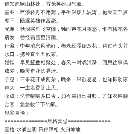
谁知虎啸山林处，方觉英雄胆气豪。
基业：巨浪轻舟不用蒿，平生兴废几波涛，抱琴直至旌
麾下，随逐英雄作富豪。
兄弟：秋深寒雁飞空阔，独向芦花月夜愁，惟有梅花冬
后发，曾经霜雪更清幽。
行藏：中年消息风光好，梅老经霜始放花，得过草头并
水口，携琴直至五候家。
婚姻：早见鸳鸯相聚处，春风一时戏清漪，回思往事俱
成梦，晚霁奇花长异清。
子息：三果花开成两朵，晚来一果欲悬悬，也知振动家
声大，一主名香答上天。
收成：忆昔喧喧多口舌，如今幸得己身归，方知衣锦腰
金客，急急收竿下钓矶。
鬼谷真诠：
==============星格喜忌==============
喜格:水润金明 日秤拜相 火归坤地