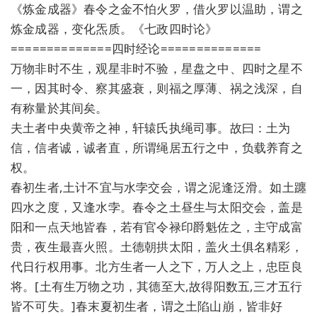
《炼金成器》春令之金不怕火罗，借火罗以温助，谓之
炼金成器，变化炁质。《七政四时论》
==============四时经论==============
万物非时不生，观星非时不验，星盘之中、四时之星不
一，因其时令、察其盛衰，则福之厚薄、祸之浅深，自
有称量於其间矣。
夫土者中央黄帝之神，轩辕氏执绳司事。故曰：土为
信，信者诚，诚者直，所谓绳居五行之中，负载养育之
权。
春初生者,土计不宜与水孛交会，谓之泥逢泛滑。如土躔
四水之度，又逢水孛。春令之土昼生与太阳交会，盖是
阳和一点天地皆春，若有官令禄印爵魁佐之，主守成富
贵，夜生最喜火照。土德朝拱太阳，盖火土俱名精彩，
代日行权用事。北方生者一人之下，万人之上，忠臣良
将。[土有生万物之功，其德至大,故得阳数五,三才五行
皆不可失。]春末夏初生者，谓之土陷山崩，皆非好