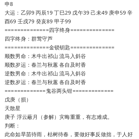
申8
大运：乙卯9 丙辰19 丁巳29 戊午39 己未49 庚申59 辛
酉69 壬戌79 癸亥89 甲子99
==============四字终身==============
四字终身：群莺守芦
==============金锁钥匙==============
顺数男命：木牛出祁山 流马入斜谷
顺数岁运：春兰与秋蕙 各自及时香
逆数男命：木牛出祁山 流马入斜谷
逆数岁运：春兰与秋蕙 各自及时香
=============鬼谷两头钳=============
戊庚（损）
天散星
庚子 浮云蔽月（参解）灾晦重重，有志难成。
判断：
此命如旱苗待雨，枯树待春，要做好事反做拙，于人好