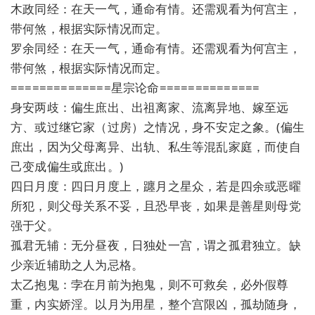
木政同经：在天一气，通命有情。还需观看为何宫主，
带何煞，根据实际情况而定。
罗余同经：在天一气，通命有情。还需观看为何宫主，
带何煞，根据实际情况而定。
==============星宗论命==============
身安两歧：偏生庶出、出祖离家、流离异地、嫁至远
方、或过继它家（过房）之情况，身不安定之象。(偏生
庶出，因为父母离异、出轨、私生等混乱家庭，而使自
己变成偏生或庶出。)
四日月度：四日月度上，躔月之星众，若是四余或恶曜
所犯，则父母关系不妥，且恐早丧，如果是善星则母党
强于父。
孤君无辅：无分昼夜，日独处一宫，谓之孤君独立。缺
少亲近辅助之人为忌格。
太乙抱鬼：孛在月前为抱鬼，则不可救矣，必外假尊
重，内实娇淫。以月为用星，整个宫限凶，孤劫随身，