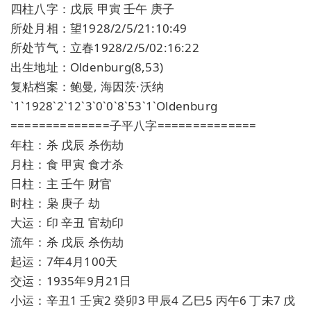
四柱八字：戊辰 甲寅 壬午 庚子
所处月相：望1928/2/5/21:10:49
所处节气：立春1928/2/5/02:16:22
出生地址：Oldenburg(8,53)
复粘档案：鲍曼, 海因茨·沃纳
`1`1928`2`12`3`0`0`8`53`1`Oldenburg
==============子平八字==============
年柱：杀 戊辰 杀伤劫
月柱：食 甲寅 食才杀
日柱：主 壬午 财官
时柱：枭 庚子 劫
大运：印 辛丑 官劫印
流年：杀 戊辰 杀伤劫
起运：7年4月100天
交运：1935年9月21日
小运：辛丑1 壬寅2 癸卯3 甲辰4 乙巳5 丙午6 丁未7 戊