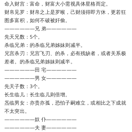
命入财宫：富命，财富大小需视具体星格而定。
财帛见罗：财帛之上是罗喉，己财须得即方休，更若狂
图多富积，如何不破被奸偷。
——————兄 弟——————
先天兄数：5个。
杀临兄弟：的杀临兄弟姊妹则减半。
兄宫杀刃：兄宫飞刃、的杀，必有残缺者，或者关系极
差者。的杀临兄弟姊妹则减半。
——————田 宅——————
——————男 女——————
先天子数：3个。
长生临儿：长生临儿则倍增。
炁临男女：亦贵亦孤，恐怕子嗣难立，或相比之下成就
不太突出。
——————奴 仆——————
——————夫 妻——————