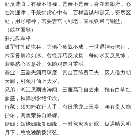
处反遭嗔，有福不得福，是亲不是亲，身在襄阳府，心
在海涯津，千般忧虑心中有，百样营谋却是无，费尽区
处，用尽精神，若要妻宫同到老，直须铁帚与铜盆。
（鼓盆而歌）
驻扎孤军格
孤军驻扎硬屯兵，力倦心疲战不成，一世退神云掩月，
六亲眷属冷如冰。曾经弄巧反成拙，每向求安反见惊，
若要愁心随意处，兔随鸡走月重明。
基业：玉器先须用琢磨，真金百练费工夫，因人借力朝
天阙，引领群仙上大罗。
兄弟：湘江见雨波涛阔，三雁高飞自去来，惟有白苹红
蓼盛，秋潭朋影绝尘埃。
行藏：须知箭在行人手，有日乘龙上玉亭，赖有贵人能
护佑，两重荣禄自峥嵘。
婚姻：姻缘姻缘复姻缘，一对鸳鸯两处眠，纵遇晴风明
月下，悠悠独酌拨清弦。