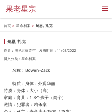
果老星宗
首页
>
星命档案
>
鲍恩, 扎克
鲍恩, 扎克
作者：照见五蕴皆空
发布时间：11/03/2022
博文分类：
星命档案
名称：Bowen•Zack
特质：身体：外观华丽
特质：身体：大小（高）
家庭：育儿：1-3个孩子（两个）
激情：犯罪者：凶杀案
个人：死亡：寿命小于29岁（28岁）