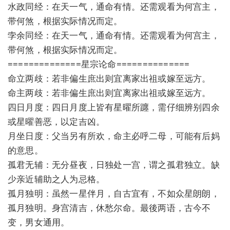
水政同经：在天一气，通命有情。还需观看为何宫主，
带何煞，根据实际情况而定。
孛余同经：在天一气，通命有情。还需观看为何宫主，
带何煞，根据实际情况而定。
==============星宗论命==============
命立两歧：若非偏生庶出则宜离家出祖或嫁至远方。
命主两歧：若非偏生庶出则宜离家出祖或嫁至远方。
四日月度：四日月度上皆有星曜所躔，需仔细辨别四余
或星曜善恶，以定吉凶。
月坐日度：父当另有所欢，命主必呼二母，可能有后妈
的意思。
孤君无辅：无分昼夜，日独处一宫，谓之孤君独立。缺
少亲近辅助之人为忌格。
孤月独明：虽然一星伴月，自古宜有，不如众星朗朗，
孤月独明。身宫清吉，休愁尔命。最後两语，古今不
变，男女通用。