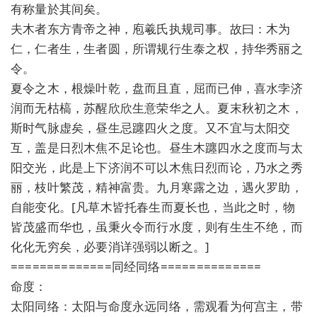
有称量於其间矣。
夫木者东方青帝之神，庖羲氏执规司事。故曰：木为
仁，仁者生，生者圆，所谓规行生泰之权，持华秀丽之
令。
夏令之木，根燥叶乾，盘而且直，屈而已伸，喜水孛济
润而无枯槁，苏醒欣欣生意荣华之人。夏末秋初之木，
斯时气脉虚矣，昼生忌躔四火之度。又不宜与太阳交
互，盖是日烈木焦不足论也。昼生木躔四水之度而与太
阳交光，此是上下济润不可以木焦日烈而论，乃水之秀
丽，枝叶繁茂，精神富贵。九月寒露之边，遇火罗助，
自能变化。[凡草木皆托春生而夏长也，当此之时，物
皆茂盛而华也，虽秉火令而行水度，则有生生不绝，而
化化无穷矣，必要消详强弱以断之。]
==============同经同络==============
命度：
太阳同络：太阳与命度永远同络，需观看为何宫主，带