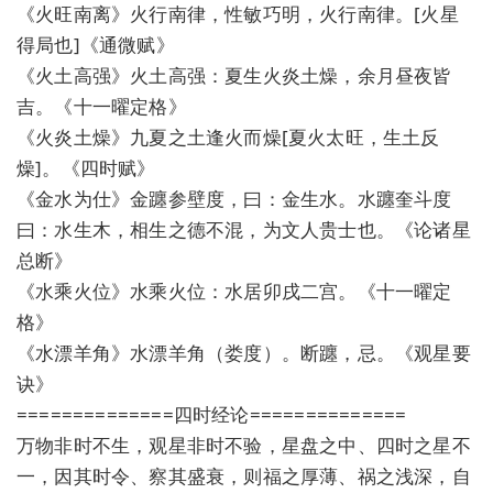
《火旺南离》火行南律，性敏巧明，火行南律。[火星
得局也]《通微赋》
《火土高强》火土高强：夏生火炎土燥，余月昼夜皆
吉。《十一曜定格》
《火炎土燥》九夏之土逢火而燥[夏火太旺，生土反
燥]。《四时赋》
《金水为仕》金躔参壁度，曰：金生水。水躔奎斗度
曰：水生木，相生之德不混，为文人贵士也。《论诸星
总断》
《水乘火位》水乘火位：水居卯戌二宫。《十一曜定
格》
《水漂羊角》水漂羊角（娄度）。断躔，忌。《观星要
诀》
==============四时经论==============
万物非时不生，观星非时不验，星盘之中、四时之星不
一，因其时令、察其盛衰，则福之厚薄、祸之浅深，自