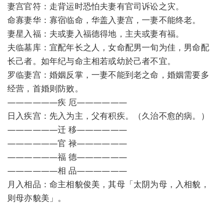
妻宫官符：走背运时恐怕夫妻有官司诉讼之灾。
命寡妻华：寡宿临命，华盖入妻宫，一妻不能终老。
妻星入福：夫或妻入福德得地，主夫或妻有福。
夫临墓库：宜配年长之人，女命配男一旬为佳，男命配
长己者。如年纪与命主相若或幼於己者不宜。
罗临妻宫：婚姻反掌，一妻不能到老之命，婚姻需要多
经营，首婚则防败。
——————疾 厄——————
日入疾宫：先入为主，父有积疾。（久治不愈的病。）
——————迁 移——————
——————官 禄——————
——————福 德——————
——————相 品——————
月入相品：命主相貌俊美，其母「太阴为母，入相貌，
则母亦貌美」。