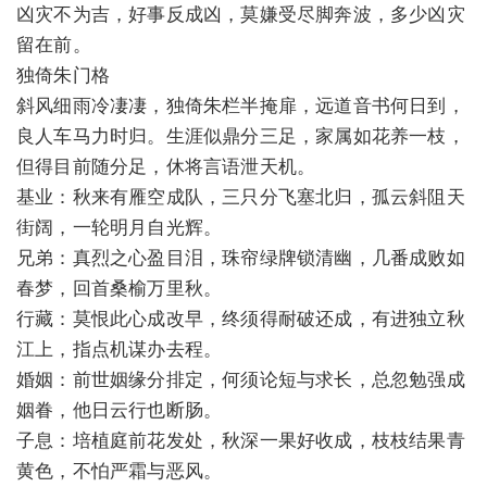
凶灾不为吉，好事反成凶，莫嫌受尽脚奔波，多少凶灾
留在前。
独倚朱门格
斜风细雨冷凄凄，独倚朱栏半掩扉，远道音书何日到，
良人车马力时归。生涯似鼎分三足，家属如花养一枝，
但得目前随分足，休将言语泄天机。
基业：秋来有雁空成队，三只分飞塞北归，孤云斜阻天
街阔，一轮明月自光辉。
兄弟：真烈之心盈目泪，珠帘绿牌锁清幽，几番成败如
春梦，回首桑榆万里秋。
行藏：莫恨此心成改早，终须得耐破还成，有进独立秋
江上，指点机谋办去程。
婚姻：前世姻缘分排定，何须论短与求长，总忽勉强成
姻眷，他日云行也断肠。
子息：培植庭前花发处，秋深一果好收成，枝枝结果青
黄色，不怕严霜与恶风。