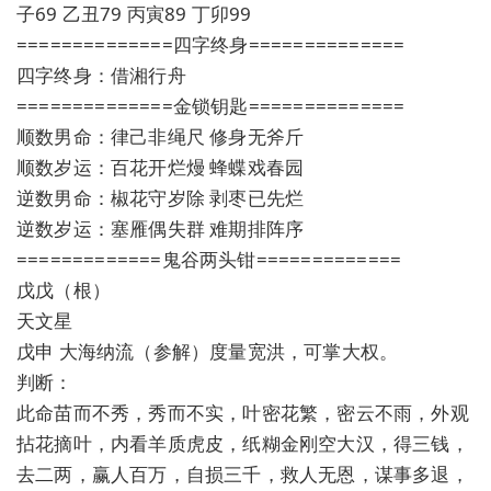
子69 乙丑79 丙寅89 丁卯99
==============四字终身==============
四字终身：借湘行舟
==============金锁钥匙==============
顺数男命：律己非绳尺 修身无斧斤
顺数岁运：百花开烂熳 蜂蝶戏春园
逆数男命：椒花守岁除 剥枣已先烂
逆数岁运：塞雁偶失群 难期排阵序
=============鬼谷两头钳=============
戊戊（根）
天文星
戊申 大海纳流（参解）度量宽洪，可掌大权。
判断：
此命苗而不秀，秀而不实，叶密花繁，密云不雨，外观
拈花摘叶，内看羊质虎皮，纸糊金刚空大汉，得三钱，
去二两，赢人百万，自损三千，救人无恩，谋事多退，