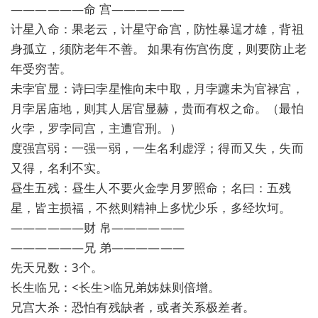
——————命 宫——————
计星入命：果老云，计星守命宫，防性暴逞才雄，背祖
身孤立，须防老年不善。 如果有伤宫伤度，则要防止老
年受穷苦。
未孛官显：诗曰孛星惟向未中取，月孛躔未为官禄宫，
月孛居庙地，则其人居官显赫，贵而有权之命。（最怕
火孛，罗孛同宫，主遭官刑。）
度强宫弱：一强一弱，一生名利虚浮；得而又失，失而
又得，名利不实。
昼生五残：昼生人不要火金孛月罗照命；名曰：五残
星，皆主损福，不然则精神上多忧少乐，多经坎坷。
——————财 帛——————
——————兄 弟——————
先天兄数：3个。
长生临兄：<长生>临兄弟姊妹则倍增。
兄宫大杀：恐怕有残缺者，或者关系极差者。