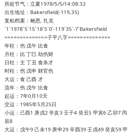
所处节气：立夏1978/5/5/14:08:32
出生地址：Bakersfield(-119,35)
复粘档案：鲍恩, 扎克
`1`1978`5`15`18`5`0`-119`35`-7`Bakersfield
==============子平八字==============
年柱：伤 戊午 比食
月柱：比 丁巳 劫伤财
日柱：主 丁丑 食杀才
时柱：伤 戊申 财官伤
大运：食 己酉 才
流年：伤 戊午 比食
起运：7年0月10天
交运：1985年5月25日
小运：己酉1 庚戌2 辛亥3 壬子4 癸丑5 甲寅6 乙卯7 丙
辰8
大运：戊午9 己未19 庚申29 辛酉39 壬戌49 癸亥59 甲