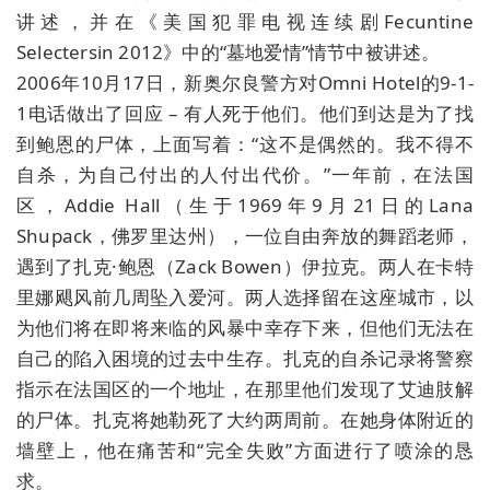
讲述，并在《美国犯罪电视连续剧Fecuntine
Selectersin 2012》中的“墓地爱情”情节中被讲述。
2006年10月17日，新奥尔良警方对Omni Hotel的9-1-
1电话做出了回应 – 有人死于他们。他们到达是为了找
到鲍恩的尸体，上面写着：“这不是偶然的。我不得不
自杀，为自己付出的人付出代价。”一年前，在法国
区，Addie Hall（生于1969年9月21日的Lana
Shupack，佛罗里达州），一位自由奔放的舞蹈老师，
遇到了扎克·鲍恩（Zack Bowen）伊拉克。两人在卡特
里娜飓风前几周坠入爱河。两人选择留在这座城市，以
为他们将在即将来临的风暴中幸存下来，但他们无法在
自己的陷入困境的过去中生存。扎克的自杀记录将警察
指示在法国区的一个地址，在那里他们发现了艾迪肢解
的尸体。扎克将她勒死了大约两周前。在她身体附近的
墙壁上，他在痛苦和“完全失败”方面进行了喷涂的恳
求。