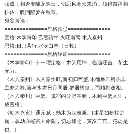
收成：相逢虎啸龙吟日，切忌风寒云未消，须得吉神相
护佑，唤回醉梦在秋宵。
鬼谷真诠：
==============星格喜忌==============
喜格:木孛符印 乙炁骑牛 火旺南离 木入秦州
忌格:日月背行 水泛白羊（日救）
==============星格经证==============
《木孛符印》十一曜定格：木为用神，临庙旺吉。冬生
无力。
《木入秦州》木入秦州旺,而初归巨蟹,木徳星君所临非
主亦为禄,喜与水木日月同居.岁居蟹鬼，而顺将逆相。
（木入秦川）巨蟹、鬼宿的分野在秦，木到巨蟹入旺，
成贵格。
《劫木兴灾》通元赋：劫木为灾难避。[木星如梃杖之
属，掌劫亦能害人命限，切忌逢之，寅亥二宫，犯劫是
也。]