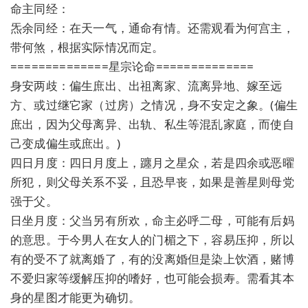
命主同经：
炁余同经：在天一气，通命有情。还需观看为何宫主，
带何煞，根据实际情况而定。
==============星宗论命==============
身安两歧：偏生庶出、出祖离家、流离异地、嫁至远
方、或过继它家（过房）之情况，身不安定之象。(偏生
庶出，因为父母离异、出轨、私生等混乱家庭，而使自
己变成偏生或庶出。)
四日月度：四日月度上，躔月之星众，若是四余或恶曜
所犯，则父母关系不妥，且恐早丧，如果是善星则母党
强于父。
日坐月度：父当另有所欢，命主必呼二母，可能有后妈
的意思。于今男人在女人的门楣之下，容易压抑，所以
有的受不了就离婚了，有的没离婚但是染上饮酒，赌博
不爱归家等缓解压抑的嗜好，也可能会损寿。需看其本
身的星图才能更为确切。