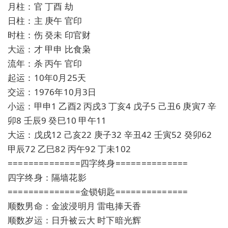
月柱：官 丁酉 劫
日柱：主 庚午 官印
时柱：伤 癸未 印官财
大运：才 甲申 比食枭
流年：杀 丙午 官印
起运：10年0月25天
交运：1976年10月3日
小运：甲申1 乙酉2 丙戌3 丁亥4 戊子5 己丑6 庚寅7 辛
卯8 壬辰9 癸巳10 甲午11
大运：戊戌12 己亥22 庚子32 辛丑42 壬寅52 癸卯62
甲辰72 乙巳82 丙午92 丁未102
==============四字终身==============
四字终身：隔墙花影
==============金锁钥匙==============
顺数男命：金波浸明月 雷电捧天香
顺数岁运：日升被云大 时下暗光辉