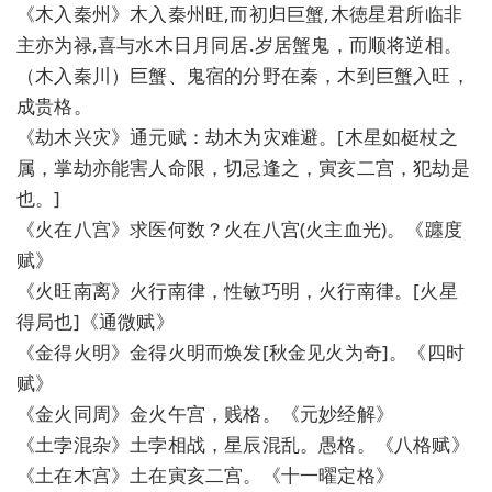
《木入秦州》木入秦州旺,而初归巨蟹,木徳星君所临非
主亦为禄,喜与水木日月同居.岁居蟹鬼，而顺将逆相。
（木入秦川）巨蟹、鬼宿的分野在秦，木到巨蟹入旺，
成贵格。
《劫木兴灾》通元赋：劫木为灾难避。[木星如梃杖之
属，掌劫亦能害人命限，切忌逢之，寅亥二宫，犯劫是
也。]
《火在八宫》求医何数？火在八宫(火主血光)。《躔度
赋》
《火旺南离》火行南律，性敏巧明，火行南律。[火星
得局也]《通微赋》
《金得火明》金得火明而焕发[秋金见火为奇]。《四时
赋》
《金火同周》金火午宫，贱格。《元妙经解》
《土孛混杂》土孛相战，星辰混乱。愚格。《八格赋》
《土在木宫》土在寅亥二宫。《十一曜定格》