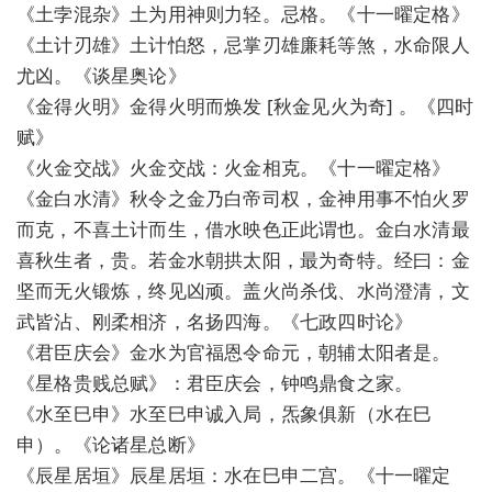
《土孛混杂》土为用神则力轻。忌格。《十一曜定格》
《土计刃雄》土计怕怒，忌掌刃雄廉耗等煞，水命限人
尤凶。《谈星奥论》
《金得火明》金得火明而焕发 [秋金见火为奇] 。《四时
赋》
《火金交战》火金交战：火金相克。《十一曜定格》
《金白水清》秋令之金乃白帝司权，金神用事不怕火罗
而克，不喜土计而生，借水映色正此谓也。金白水清最
喜秋生者，贵。若金水朝拱太阳，最为奇特。经曰：金
坚而无火锻炼，终见凶顽。盖火尚杀伐、水尚澄清，文
武皆沾、刚柔相济，名扬四海。《七政四时论》
《君臣庆会》金水为官福恩令命元，朝辅太阳者是。
《星格贵贱总赋》：君臣庆会，钟鸣鼎食之家。
《水至巳申》水至巳申诚入局，炁象俱新（水在巳
申）。《论诸星总断》
《辰星居垣》辰星居垣：水在巳申二宫。《十一曜定