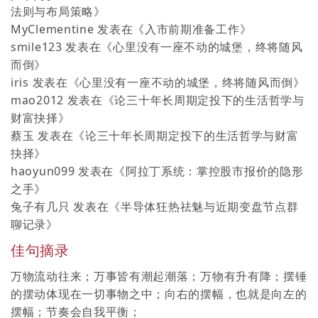
法则与布局策略
》
MyClementine
发表在《
入市前期准备工作
》
smile123
发表在《
心里没有一座不动的城堡，终将随风
而倒
》
iris
发表在《
心里没有一座不动的城堡，终将随风而倒
》
mao2012
发表在《
论三十年长周期定投下的生活哲学与
财富抉择
》
蔡玉
发表在《
论三十年长周期定投下的生活哲学与财富
抉择
》
haoyun099
发表在《
阿拉丁系统：掌控股市报价的隐形
之手
》
兔子有几只
发表在《
半导体狂热祛魅与近期变盘节点群
聊记录
》
佳句摘录
万物流动往来；万事皆有潮起潮落；万物有升有降；摆锤
的摆动体现在一切事物之中；向右的摆幅，也就是向左的
摆幅；节奏会自我平衡；