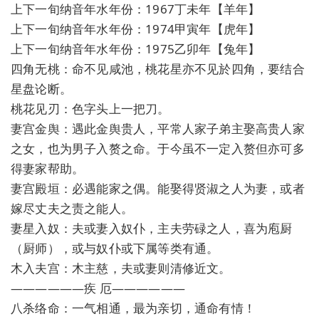
上下一旬纳音年水年份：1967丁未年【羊年】
上下一旬纳音年水年份：1974甲寅年【虎年】
上下一旬纳音年水年份：1975乙卯年【兔年】
四角无桃：命不见咸池，桃花星亦不见於四角，要结合
星盘论断。
桃花见刃：色字头上一把刀。
妻宫金舆：遇此金舆贵人，平常人家子弟主娶高贵人家
之女，也为男子入赘之命。于今虽不一定入赘但亦可多
得妻家帮助。
妻宫殿垣：必遇能家之偶。能娶得贤淑之人为妻，或者
嫁尽丈夫之责之能人。
妻星入奴：夫或妻入奴仆，主夫劳碌之人，喜为庖厨
（厨师），或与奴仆或下属等类有通。
木入夫宫：木主慈，夫或妻则清修近文。
——————疾 厄——————
八杀络命：一气相通，最为亲切，通命有情！