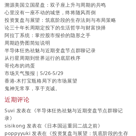
溯源美国立国星盘：双子座上升与周期的共鸣
心里没有一座不动的城堡，终将随风而倒
投资复盘与展望：筑底阶段的生存法则与布局策略
论三十年长周期定投下的生活哲学与财富抉择
阿拉丁系统：掌控股市报价的隐形之手
周期趋势图简短说明
半导体狂热祛魅与近期变盘节点群聊记录
从行星周期到世界运行的底层秩序
哥伦布的鸡蛋
市场天气预报｜5/26-5/29
香港-木打宝瓶格局下的市场展望
鬼神无常享，享于克诚。
近期评论
Suvi
发表在《
半导体狂热祛魅与近期变盘节点群聊记
录
》
sisikong
发表在《
日本国运重回二战之前
》
poppyyuki
发表在《
投资复盘与展望：筑底阶段的生存