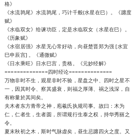
格》
《水流鹑尾》水流鹑尾，巧计千般(水星在巳）。《躔度
赋》
《水临双女》给谏功臣，定是水临双女（水星在巳）。
《历象赋》
《水宿居强》水星无心常好动，向昼楚晋郑为强 [水宜
巳申辰宫] 。《通微赋》
《日水乘旺》日水巳宫，贵格。《元妙经解》
==============四时经论==============
万物非时不生，观星非时不验，星盘之中、四时之星不
一，因其时令、察其盛衰，则福之厚薄、祸之浅深，自
有称量於其间矣。
夫木者东方青帝之神，庖羲氏执规司事。故曰：木为
仁，仁者生，生者圆，所谓规行生泰之权，持华秀丽之
令。
夏末秋初之木，斯时气脉虚矣，昼生忌躔四火之度。又