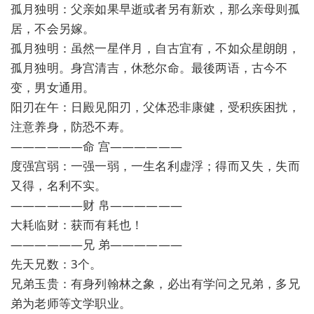
孤月独明：父亲如果早逝或者另有新欢，那么亲母则孤
居，不会另嫁。
孤月独明：虽然一星伴月，自古宜有，不如众星朗朗，
孤月独明。身宫清吉，休愁尔命。最後两语，古今不
变，男女通用。
阳刃在午：日殿见阳刃，父体恐非康健，受积疾困扰，
注意养身，防恐不寿。
——————命 宫——————
度强宫弱：一强一弱，一生名利虚浮；得而又失，失而
又得，名利不实。
——————财 帛——————
大耗临财：获而有耗也！
——————兄 弟——————
先天兄数：3个。
兄弟玉贵：有身列翰林之象，必出有学问之兄弟，多兄
弟为老师等文学职业。