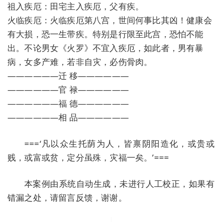
祖入疾厄：田宅主入疾厄，父有疾。
火临疾厄：火临疾厄第八宫，世间何事比其凶！健康会
有大损，恐一生带疾。特别是行限至此宫，恐怕不能
出。不论男女《火罗》不宜入疾厄，如此者，男有暴
病，女多产难，若非自灾，必伤骨肉。
——————迁 移——————
——————官 禄——————
——————福 德——————
——————相 品——————
===‘凡以众生托荫为人，皆禀阴阳造化，或贵或
贱，或富或贫，定分虽殊，灾福一矣。’===
本案例由系统自动生成，未进行人工校正，如果有
错漏之处，请留言反馈，谢谢。