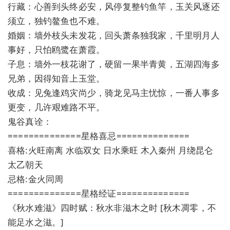
行藏：心善到头终必安，风停复整钓鱼竿，玉关风逐还
须立，独钓鳌鱼也不难。
婚姻：墙外枝头未发花，回头萧条独我家，千里明月人
事好，只怕鸥鹭在萧霞。
子息：墙外一枝花谢了，硬留一果半青黄，五湖四海多
兄弟，因得知音上玉堂。
收成：见兔逢鸡灾尚少，骑龙见马主忧惊，一番人事多
更变，几许艰难路不平。
鬼谷真诠：
==============星格喜忌==============
喜格:火旺南离 水临双女 日水乘旺 木入秦州 月绕昆仑
太乙朝天
忌格:金火同周
==============星格经证==============
《秋水难滋》四时赋：秋水非滋木之时 [秋木凋零，不
能足水之滋。]