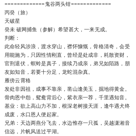
=============鬼谷两头钳=============
丙癸（旅）
天破星
癸未 破网捕鱼（参解）希望甚大，一来无成。
判断：
此命轻风涉浪，渡水穿山，襟怀慷慨，骨格清奇，会受
用能施为，只因性情刚直，曾经是处成非，耗散资财，
官刑退伏，螟蛉是真子，接续乃成亲，弟兄如陌路，朋
友如知音，若要十分足，龙蛇混杂真。
雁傍云霄格
发处非因祖，成事不靠亲，凿山逢美玉，掘地得黄金。
骨肉恩中怨，鸳鸯背后心，紫衣亲一荐，千里遇知音。
基业：欲上高山力不加，根深老树接天涯，逢牛遇犬终
成废，水口恩人便起家。
兄弟：天边两燕分飞去，水边惟存一只孤，吴越潇湘音
信远，片帆风送过平湖。