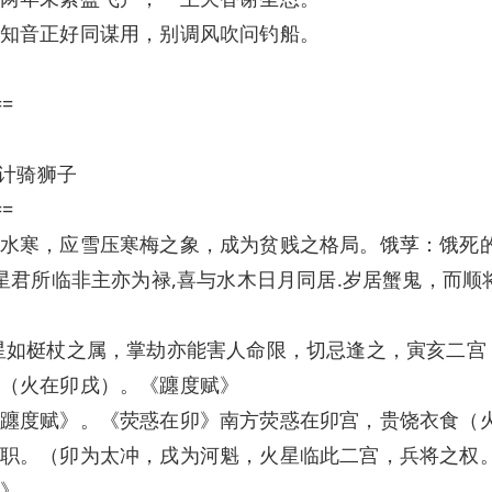
知音正好同谋用，别调风吹问钓船。
==
 计骑狮子
==
水寒，应雪压寒梅之象，成为贫贱之格局。饿莩：饿死
徳星君所临非主亦为禄,喜与水木日月同居.岁居蟹鬼，而
星如梃杖之属，掌劫亦能害人命限，切忌逢之，寅亥二宫
（火在卯戌）。《躔度赋》
躔度赋》。《荧惑在卯》南方荧惑在卯宫，贵饶衣食（
职。（卯为太冲，戌为河魁，火星临此二宫，兵将之权
》