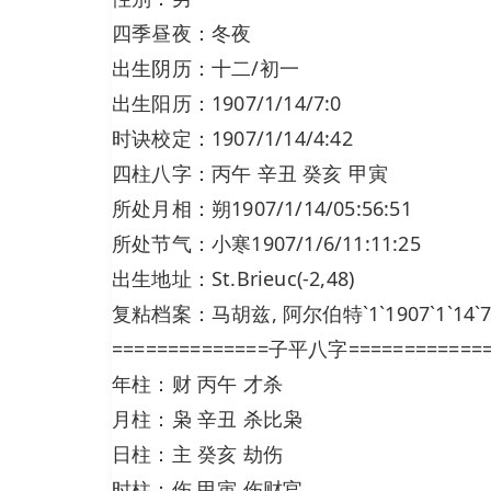
四季昼夜：冬夜
出生阴历：十二/初一
出生阳历：1907/1/14/7:0
时诀校定：1907/1/14/4:42
四柱八字：丙午 辛丑 癸亥 甲寅
所处月相：朔1907/1/14/05:56:51
所处节气：小寒1907/1/6/11:11:25
出生地址：St.Brieuc(-2,48)
复粘档案：马胡兹, 阿尔伯特`1`1907`1`14`7`0`0`
==============子平八字============
年柱：财 丙午 才杀
月柱：枭 辛丑 杀比枭
日柱：主 癸亥 劫伤
时柱：伤 甲寅 伤财官