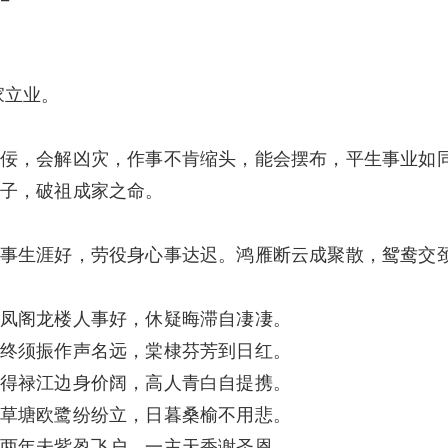
家立业。
佞，会解凶灾，作事不肯缩头，能会摆布，平生事业如
子，破祖成家之命。
事生涯好，劳役身心事达迟。鸿雁断云成聚散，鸳鸯交
凤阁龙楼人事好，休疑晦滞自凄凄。
终须振作声名远，棠棣芬芳到日红。
得禄江边身价阔，高人青白自提携。
草塘欧鹭纷纷立，日暮桑榆不用悲。
两年未紫盈飞户，一主天香谢圣恩。