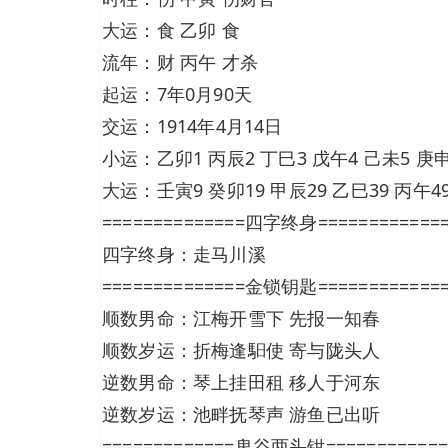
大运：食 乙卯 食
流年：财 丙午 才杀
起运：7年0月90天
交运：1914年4月14日
小运：乙卯1 丙辰2 丁巳3 戊午4 己未5 庚申
大运：壬寅9 癸卯19 甲辰29 乙巳39 丙午49
==============四字终身============
四字终身：走马川溪
==============金锁钥匙============
顺数男命：江梅开雪下 先报一知春
顺数岁运：折梅逢馹使 寄与陇头人
逆数男命：琴上挂田租 移人于河东
逆数岁运：池畔抚琴声 游鱼已出听
=============鬼谷两头钳============