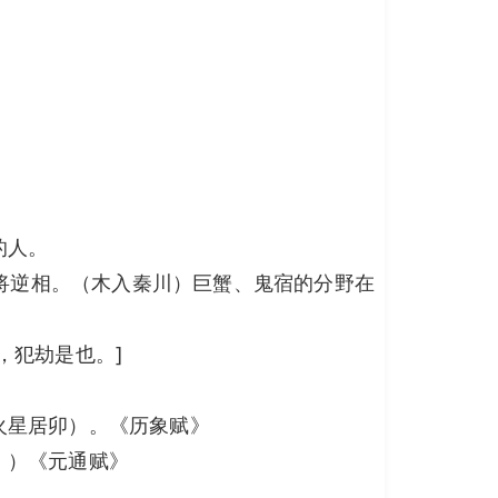
的人。
顺将逆相。（木入秦川）巨蟹、鬼宿的分野在
，犯劫是也。]
火星居卯）。《历象赋》
。）《元通赋》