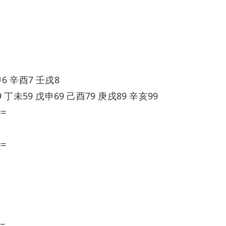
6 辛酉7 壬戌8
 丁未59 戊申69 己酉79 庚戌89 辛亥99
==
==
=