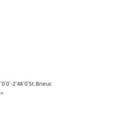
-2`48`0`St.Brieuc
==