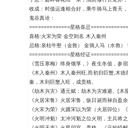
收成：时值运逢相合好，乘牛骑马上青天，
鬼谷真诠：
==============星格喜忌============
喜格:火宋为荣 金空则名 木入秦州
忌格:泉枯牛壑（金救） 金骑人马（水救）
==============星格经证============
《雪压寒梅》终身饿莩，》夜生冬值，参宿
《木入秦州》木入秦州旺,而初归巨蟹,木
秦，木到巨蟹入旺，成贵格。
《劫木兴灾》通元赋：劫木为灾难避。[木
《火居宋鲁》火居宋鲁，纵日诞而禄自盈余
《火宋为荣》火躔宋以为荣（火居卯位）《
《火明冲魁》太冲河魁之位火明，主兵将之
《火明天市》火星卯宫，贵格。《元妙经解