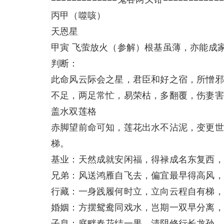
丙甲（噬咳）
天恩星
甲寅 飞萤放火（参解）根基虽薄，亦能成
判断：
此命风云际会之星，君臣和好之宿，所憎邪
不足，两足常忙，易荣枯，多翻覆，伤妻害
盖水双莲格
赤脚望前命可知，莲花出水不沾泥，变更世
梯。
基业：天然成就安闲福，得禄成名东复西，
兄弟：风送鸿雁自飞去，偏宜最早得高风，
行藏：一身践履何时立，立向云程自有梯，
婚姻：方摆鸳鸯同戏水，岂期一双早分离，
子息：庭畔春花结一果，清阴修行长龙孙，