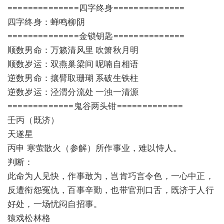
==============四字终身==============
四字终身：蝉鸣柳阴
==============金锁钥匙==============
顺数男命：万籁清风里 吹箫秋月明
顺数岁运：双燕巢梁间 呢喃自相语
逆数男命：攘臂取珊瑚 系破生铁柱
逆数岁运：泾渭分流处 一浊一清源
=============鬼谷两头钳=============
壬丙（既济）
天遂星
丙申 寒萤散火（参解）所作事业，难以恃人。
判断：
此命为人见快，作事敢为，岂肯巧言令色，一心中正，
反遭衔怨冤仇，百事辛勤，也带官刑口舌，既济于人行
好处，一场忧闷自招事。
猿戏松林格