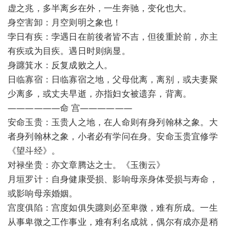
虚之兆，多半离乡在外，一生奔驰，变化也大。
身空害卸：月空则明之象也！
孛日有疾：孛遇日在前後者皆不吉，但後重於前，亦主
有疾或为目疾。遇日时则病显。
身躔箕水：反复成败之人。
日临寡宿：日临寡宿之地，父母仳离，离别，或夫妻聚
少离多，或丈夫早逝，亦指妇女被遗弃，背离。
——————命 宫——————
安命玉贵：玉贵人之地，在人命则有身列翰林之象。大
者身列翰林之象，小者必有学问在身。安命玉贵宜修学
《望斗经》。
对禄坐贵：亦文章腾达之士。《玉衡云》
月垣罗计：自身健康受损、影响母亲身体受损与寿命，
或影响母亲婚姻。
宫度俱陷：宫度如俱失躔则必至卑微，难有所成。一生
从事卑微之工作事业，难有利名成就，偶尔有成亦是稍