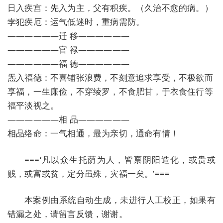
日入疾宫：先入为主，父有积疾。（久治不愈的病。）
孛犯疾厄：运气低迷时，重病需防。
——————迁 移——————
——————官 禄——————
——————福 德——————
炁入福德：不喜铺张浪费，不刻意追求享受，不极欲而
享福，一生廉俭，不穿绫罗，不食肥甘，于衣食住行等
福平淡视之。
——————相 品——————
相品络命：一气相通，最为亲切，通命有情！
===‘凡以众生托荫为人，皆禀阴阳造化，或贵或
贱，或富或贫，定分虽殊，灾福一矣。’===
本案例由系统自动生成，未进行人工校正，如果有
错漏之处，请留言反馈，谢谢。