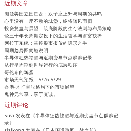
近期文章
溯源美国立国星盘：双子座上升与周期的共鸣
心里没有一座不动的城堡，终将随风而倒
投资复盘与展望：筑底阶段的生存法则与布局策略
论三十年长周期定投下的生活哲学与财富抉择
阿拉丁系统：掌控股市报价的隐形之手
周期趋势图简短说明
半导体狂热祛魅与近期变盘节点群聊记录
从行星周期到世界运行的底层秩序
哥伦布的鸡蛋
市场天气预报｜5/26-5/29
香港-木打宝瓶格局下的市场展望
鬼神无常享，享于克诚。
近期评论
Suvi
发表在《
半导体狂热祛魅与近期变盘节点群聊记
录
》
sisikong
发表在《
日本国运重回二战之前
》