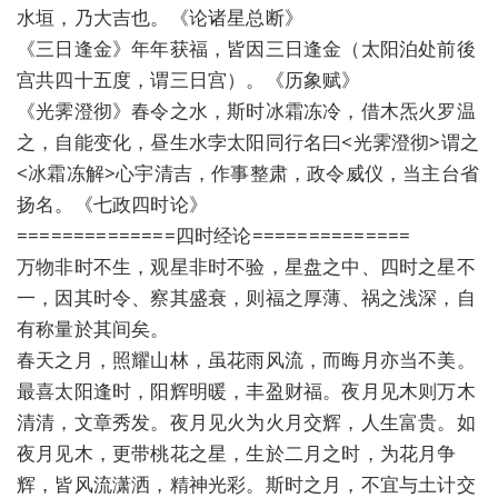
水垣，乃大吉也。《论诸星总断》
《三日逢金》年年获福，皆因三日逢金（太阳泊处前後
宫共四十五度，谓三日宫）。《历象赋》
《光霁澄彻》春令之水，斯时冰霜冻冷，借木炁火罗温
之，自能变化，昼生水孛太阳同行名曰<光霁澄彻>谓之
<冰霜冻解>心宇清吉，作事整肃，政令威仪，当主台省
扬名。《七政四时论》
==============四时经论==============
万物非时不生，观星非时不验，星盘之中、四时之星不
一，因其时令、察其盛衰，则福之厚薄、祸之浅深，自
有称量於其间矣。
春天之月，照耀山林，虽花雨风流，而晦月亦当不美。
最喜太阳逢时，阳辉明暖，丰盈财福。夜月见木则万木
清清，文章秀发。夜月见火为火月交辉，人生富贵。如
夜月见木，更带桃花之星，生於二月之时，为花月争
辉，皆风流潇洒，精神光彩。斯时之月，不宜与土计交