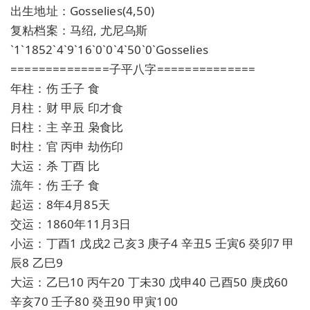
出生地址：Gosselies(4,50)
复粘档案：马绍, 尤尼乌斯
`1`1852`4`9`16`0`0`4`50`0`Gosselies
==============子平八字==============
年柱：伤 壬子 食
月柱：财 甲辰 印才食
日柱：主 辛丑 枭食比
时柱：官 丙申 劫伤印
大运：杀 丁酉 比
流年：伤 壬子 食
起运：8年4月85天
交运：1860年11月3日
小运：丁酉1 戊戌2 己亥3 庚子4 辛丑5 壬寅6 癸卯7 甲
辰8 乙巳9
大运：乙巳10 丙午20 丁未30 戊申40 己酉50 庚戌60
辛亥70 壬子80 癸丑90 甲寅100