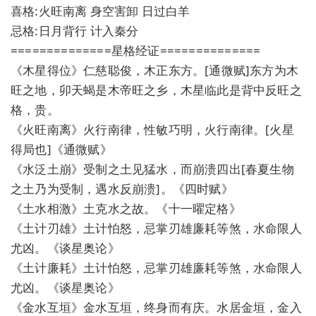
喜格:火旺南离 身空害卸 日过白羊
忌格:日月背行 计入秦分
==============星格经证==============
《木星得位》仁慈聪俊，木正东方。[通微赋]东方为木
旺之地，卯天蝎是木帝旺之乡，木星临此是背中反旺之
格，贵。
《火旺南离》火行南律，性敏巧明，火行南律。[火星
得局也]《通微赋》
《水泛土崩》受制之土见猛水，而崩溃四出[春夏生物
之土乃为受制，遇水反崩溃]。《四时赋》
《土水相激》土克水之故。《十一曜定格》
《土计刃雄》土计怕怒，忌掌刃雄廉耗等煞，水命限人
尤凶。《谈星奥论》
《土计廉耗》土计怕怒，忌掌刃雄廉耗等煞，水命限人
尤凶。《谈星奥论》
《金水互垣》金水互垣，终身而有庆。水居金垣，金入