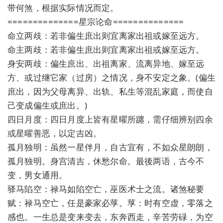
带何煞，根据实际情况而定。
==============星宗论命==============
命立两歧：若非偏生庶出则宜离家出祖或嫁至远方。
命主两歧：若非偏生庶出则宜离家出祖或嫁至远方。
身安两歧：偏生庶出、出祖离家、流离异地、嫁至远
方、或过继它家（过房）之情况，身不安定之象。(偏生
庶出，因为父母离异、出轨、私生等混乱家庭，而使自
己变成偏生或庶出。)
四日月度：四日月度上皆有星曜所躔，需仔细辨别四余
或星曜善恶，以定吉凶。
孤月独明：虽然一星伴月，自古宜有，不如众星朗朗，
孤月独明。身宫清吉，休愁尔命。最後两语，古今不
变，男女通用。
驿马陷空：禄马如陷空亡，巫医术士之流。诸煞秘要
赋：禄马空亡，任是豪家必莩。莩：时有空虚，零落之
感也。一生总是变来变去，东奔西走，辛苦劳碌，为空