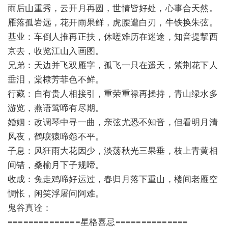
雨后山重秀，云开月再圆，世情皆好处，心事合天然。
雁落孤岩远，花开雨果鲜，虎腰遭白刃，牛铁换朱弦。
基业：车倒人推再正扶，休嗟难历在迷途，知音提挈西
京去，收览江山入画图。
兄弟：天边并飞双雁字，孤飞一只在遥天，紫荆花下人
垂泪，棠棣芳菲色不鲜。
行藏：自有贵人相接引，重荣重禄再操持，青山绿水多
游览，燕语莺啼有尽期。
婚姻：改调琴中寻一曲，亲弦尤恐不知音，但看明月清
风夜，鹤唳猿啼怨不平。
子息：风狂雨大花因少，淡荡秋光三果垂，枝上青黄相
间错，桑榆月下子规啼。
收成：兔走鸡啼好运过，春归月落下重山，楼间老雁空
惆怅，闲笑浮屠问阿难。
鬼谷真诠：
==============星格喜忌==============