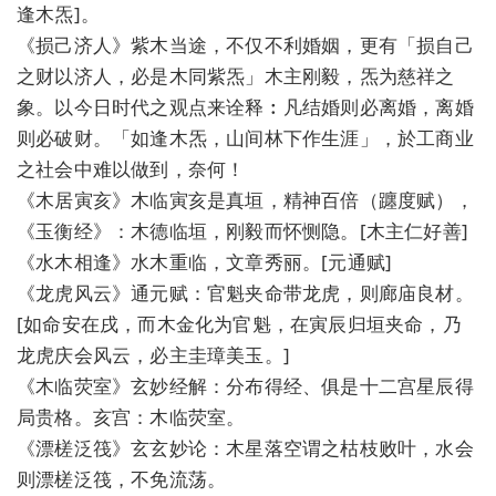
逢木炁]。
《损己济人》紫木当途，不仅不利婚姻，更有「损自己
之财以济人，必是木同紫炁」木主刚毅，炁为慈祥之
象。以今日时代之观点来诠释︰凡结婚则必离婚，离婚
则必破财。「如逢木炁，山间林下作生涯」，於工商业
之社会中难以做到，奈何！
《木居寅亥》木临寅亥是真垣，精神百倍（躔度赋），
《玉衡经》：木德临垣，刚毅而怀恻隐。[木主仁好善]
《水木相逢》水木重临，文章秀丽。[元通赋]
《龙虎风云》通元赋：官魁夹命带龙虎，则廊庙良材。
[如命安在戌，而木金化为官魁，在寅辰归垣夹命，乃
龙虎庆会风云，必主圭璋美玉。]
《木临荧室》玄妙经解：分布得经、俱是十二宫星辰得
局贵格。亥宫：木临荧室。
《漂槎泛筏》玄玄妙论：木星落空谓之枯枝败叶，水会
则漂槎泛筏，不免流荡。