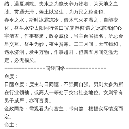
结，遇夏则散。夫水之为能长养万物者，为天地之血
脉。贯通无滞，赖土以发生，为万民之粒食也。
春令之水，斯时冰霜冻冷，借木气火罗温之，自能变
化，昼生水孛太阳同行名曰‘光霁澄彻’谓之‘冰霜冻解’心
宇清吉，作事整肃，政令威仪，当主台省扬名，所忌金
星交互。昼生为妙，夜生贫寒。二三月间，天气畅和，
遇水济润，发生万物，作事超群，但四五月间泛滥无
定，必无福矣。
==============同经同络==============
命度：
日躔命度：度主与日同躔，不强而自强。男则大多为所
在行业领袖，或高人一等处于突出社会地位。女则常有
男子威严，亦可言贵。
金政同络：需观看为何宫主，带何煞，根据实际情况而
定。
命主：