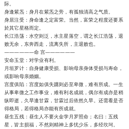
际。
身逢紫炁：身月在紫炁之旁，有孤独清高之气质。
身居注受：身命逢之定富荣。当然，富荣之程度还要系
於其它星格而定。
长江浩荡：水空则泛，水主星落空，谓之长江浩荡，退
败无余，东奔西走，流离失所，主退败也。
——————命 宫——————
安命玉堂：对学业有利。
月垣罗计：自身健康受损、影响母亲身体受损与寿命，
或影响母亲婚姻。
宫度俱陷：宫度如俱失躔则必至卑微，难有所成。一生
从事卑微之工作事业，难有利名成就，偶尔有成亦是稍
纵即逝，久旱逢甘霖，甘霖过后依然久旱。还需看是否
得格局，若得格局亦能有所成就。
昼生五残：昼生人不要火金孛月罗照命；名曰：五残
星，皆主损福，不然则精神上多忧少乐，多经坎坷。