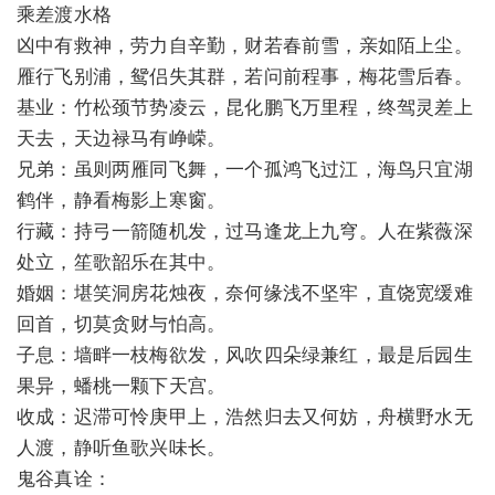
乘差渡水格
凶中有救神，劳力自辛勤，财若春前雪，亲如陌上尘。
雁行飞别浦，鸳侣失其群，若问前程事，梅花雪后春。
基业：竹松颈节势凌云，昆化鹏飞万里程，终驾灵差上
天去，天边禄马有峥嵘。
兄弟：虽则两雁同飞舞，一个孤鸿飞过江，海鸟只宜湖
鹤伴，静看梅影上寒窗。
行藏：持弓一箭随机发，过马逢龙上九穹。人在紫薇深
处立，笙歌韶乐在其中。
婚姻：堪笑洞房花烛夜，奈何缘浅不坚牢，直饶宽缓难
回首，切莫贪财与怕高。
子息：墙畔一枝梅欲发，风吹四朵绿兼红，最是后园生
果异，蟠桃一颗下天宫。
收成：迟滞可怜庚甲上，浩然归去又何妨，舟横野水无
人渡，静听鱼歌兴味长。
鬼谷真诠：