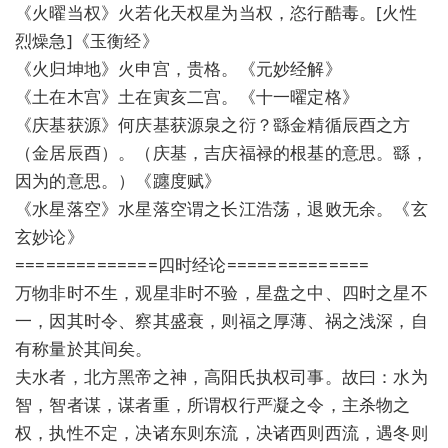
《火曜当权》火若化天权星为当权，恣行酷毒。[火性
烈燥急]《玉衡经》
《火归坤地》火申宫，贵格。《元妙经解》
《土在木宫》土在寅亥二宫。《十一曜定格》
《庆基获源》何庆基获源泉之衍？繇金精循辰酉之方
（金居辰酉）。（庆基，吉庆福禄的根基的意思。繇，
因为的意思。）《躔度赋》
《水星落空》水星落空谓之长江浩荡，退败无余。《玄
玄妙论》
==============四时经论==============
万物非时不生，观星非时不验，星盘之中、四时之星不
一，因其时令、察其盛衰，则福之厚薄、祸之浅深，自
有称量於其间矣。
夫水者，北方黑帝之神，高阳氏执权司事。故曰：水为
智，智者谋，谋者重，所谓权行严凝之令，主杀物之
权，执性不定，决诸东则东流，决诸西则西流，遇冬则