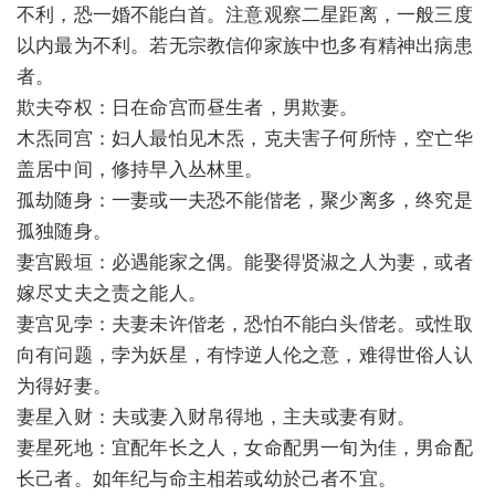
不利，恐一婚不能白首。注意观察二星距离，一般三度
以内最为不利。若无宗教信仰家族中也多有精神出病患
者。
欺夫夺权：日在命宫而昼生者，男欺妻。
木炁同宫：妇人最怕见木炁，克夫害子何所恃，空亡华
盖居中间，修持早入丛林里。
孤劫随身：一妻或一夫恐不能偕老，聚少离多，终究是
孤独随身。
妻宫殿垣：必遇能家之偶。能娶得贤淑之人为妻，或者
嫁尽丈夫之责之能人。
妻宫见孛：夫妻未许偕老，恐怕不能白头偕老。或性取
向有问题，孛为妖星，有悖逆人伦之意，难得世俗人认
为得好妻。
妻星入财：夫或妻入财帛得地，主夫或妻有财。
妻星死地：宜配年长之人，女命配男一旬为佳，男命配
长己者。如年纪与命主相若或幼於己者不宜。