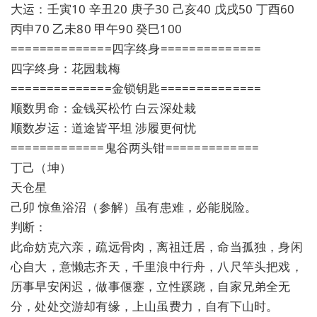
大运：壬寅10 辛丑20 庚子30 己亥40 戊戌50 丁酉60
丙申70 乙未80 甲午90 癸巳100
==============四字终身==============
四字终身：花园栽梅
==============金锁钥匙==============
顺数男命：金钱买松竹 白云深处栽
顺数岁运：道途皆平坦 涉履更何忧
=============鬼谷两头钳=============
丁己（坤）
天仓星
己卯 惊鱼浴沼（参解）虽有患难，必能脱险。
判断：
此命妨克六亲，疏远骨肉，离祖迁居，命当孤独，身闲
心自大，意懒志齐天，千里浪中行舟，八尺竿头把戏，
历事早安闲迟，做事偃蹇，立性蹊跷，自家兄弟全无
分，处处交游却有缘，上山虽费力，自有下山时。