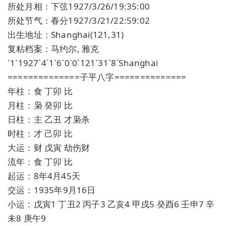
所处月相：下弦1927/3/26/19:35:00
所处节气：春分1927/3/21/22:59:02
出生地址：Shanghai(121,31)
复粘档案：马约尔, 雅克
`1`1927`4`1`6`0`0`121`31`8`Shanghai
==============子平八字==============
年柱：食 丁卯 比
月柱：枭 癸卯 比
日柱：主 乙丑 才枭杀
时柱：才 己卯 比
大运：财 戊寅 劫伤财
流年：食 丁卯 比
起运：8年4月45天
交运：1935年9月16日
小运：戊寅1 丁丑2 丙子3 乙亥4 甲戌5 癸酉6 壬申7 辛
未8 庚午9