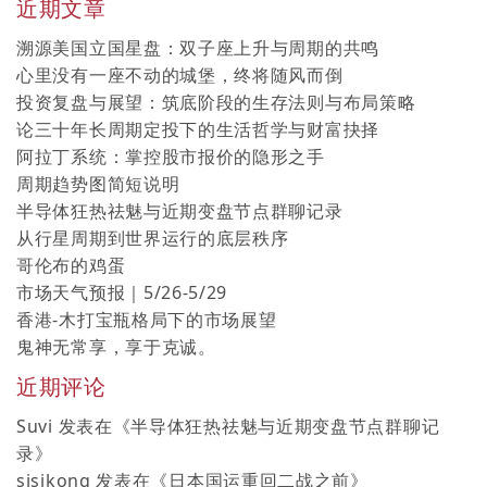
近期文章
溯源美国立国星盘：双子座上升与周期的共鸣
心里没有一座不动的城堡，终将随风而倒
投资复盘与展望：筑底阶段的生存法则与布局策略
论三十年长周期定投下的生活哲学与财富抉择
阿拉丁系统：掌控股市报价的隐形之手
周期趋势图简短说明
半导体狂热祛魅与近期变盘节点群聊记录
从行星周期到世界运行的底层秩序
哥伦布的鸡蛋
市场天气预报｜5/26-5/29
香港-木打宝瓶格局下的市场展望
鬼神无常享，享于克诚。
近期评论
Suvi
发表在《
半导体狂热祛魅与近期变盘节点群聊记
录
》
sisikong
发表在《
日本国运重回二战之前
》