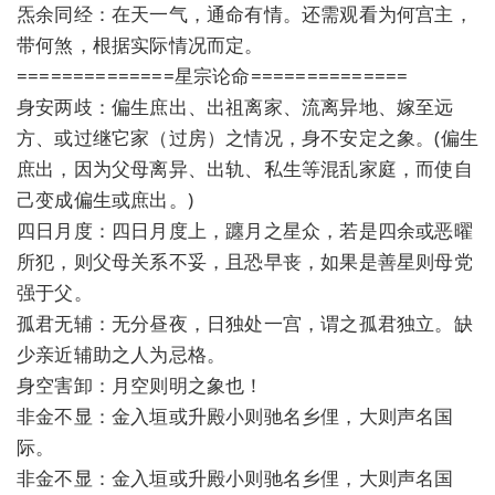
炁余同经：在天一气，通命有情。还需观看为何宫主，
带何煞，根据实际情况而定。
==============星宗论命==============
身安两歧：偏生庶出、出祖离家、流离异地、嫁至远
方、或过继它家（过房）之情况，身不安定之象。(偏生
庶出，因为父母离异、出轨、私生等混乱家庭，而使自
己变成偏生或庶出。)
四日月度：四日月度上，躔月之星众，若是四余或恶曜
所犯，则父母关系不妥，且恐早丧，如果是善星则母党
强于父。
孤君无辅：无分昼夜，日独处一宫，谓之孤君独立。缺
少亲近辅助之人为忌格。
身空害卸：月空则明之象也！
非金不显：金入垣或升殿小则驰名乡俚，大则声名国
际。
非金不显：金入垣或升殿小则驰名乡俚，大则声名国