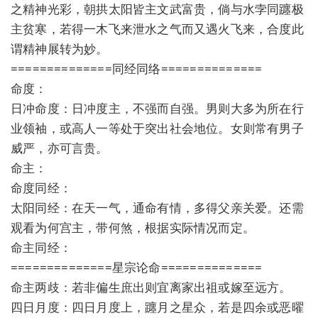
之精神光彩，朝拱太阳皆主文武富贵，倘与水孛同躔极
主贫寒，若得一木飞来泄水之气而又遇火飞来，合度此
谓精神展转为妙。
==============同经同络==============
命度：
日冲命度：日冲度主，不强而自强。男则大多为所在行
业领袖，或高人一等处于突出社会地位。女则常有男子
威严，亦可言贵。
命主：
命度同经：
太阳同经：在天一气，通命有情，多得父亲关爱。还需
观看为何宫主，带何煞，根据实际情况而定。
命主同经：
==============星宗论命==============
命主两歧：若非偏生庶出则宜离家出祖或嫁至远方。
四日月度：四日月度上，躔月之星众，若是四余或恶曜