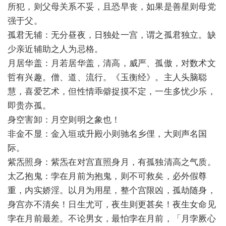
所犯，则父母关系不妥，且恐早丧，如果是善星则母党
强于父。
孤君无辅：无分昼夜，日独处一宫，谓之孤君独立。缺
少亲近辅助之人为忌格。
月居华盖：月若居华盖，清高，威严、孤傲，对数术文
哲有兴趣。僧、道、流行。《玉衡经》。主人头脑聪
慧，喜爱艺术，但性情乖僻捉摸不定，一生多忧少乐，
即贵亦孤。
身空害卸：月空则明之象也！
非金不显：金入垣或升殿小则驰名乡俚，大则声名国
际。
紫炁照身：紫炁在对宫直照身月，有孤独清高之气质。
太乙抱鬼：孛在月前为抱鬼，则不可救矣，必外假尊
重，内实娇淫。以月为用星，整个宫限凶，孤劫随身，
身宫亦不清矣！日生尤可，夜生则更甚矣！夜生女命见
孛在月前最差。不论男女，最怕孛在月前，「月孛厥心