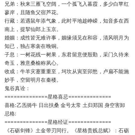
兄弟：秋来三雁飞空阔，一个孤飞入暮霞，多少白苹红
蓼岸，且随鱼父宿芦花。
行藏：若遇鼠年添气象，此时平地趁峥嵘，知音多在西
南上，提挈仙郎上玉京。
婚姻：成性皆无难许事，姻缘须见在和容，清风明月为
知已，独占寒衾在晚铜。
子息：一树花残一树果，东君留意便殷勤，采门久待来
奇玉，雅意桑榆称夙心。
收成：牛羊灾蹇重重至，坷坎从寅至卯愁，卢扁不能施
妙手，空留明月在秦楼。
鬼谷真诠：
==============星格喜忌==============
喜格:乙炁骑牛 日出扶桑 金号太常 土归郑国 身空害卸
忌格:
==============星格经证==============
《石砺剑锋》土金带刃同行。《星格贵贱总赋》：石砺