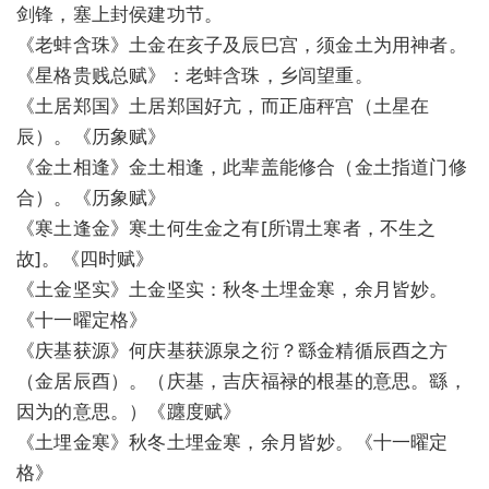
剑锋，塞上封侯建功节。
《老蚌含珠》土金在亥子及辰巳宫，须金土为用神者。
《星格贵贱总赋》：老蚌含珠，乡闾望重。
《土居郑国》土居郑国好亢，而正庙秤宫（土星在
辰）。《历象赋》
《金土相逢》金土相逢，此辈盖能修合（金土指道门修
合）。《历象赋》
《寒土逢金》寒土何生金之有[所谓土寒者，不生之
故]。《四时赋》
《土金坚实》土金坚实：秋冬土埋金寒，余月皆妙。
《十一曜定格》
《庆基获源》何庆基获源泉之衍？繇金精循辰酉之方
（金居辰酉）。（庆基，吉庆福禄的根基的意思。繇，
因为的意思。）《躔度赋》
《土埋金寒》秋冬土埋金寒，余月皆妙。《十一曜定
格》