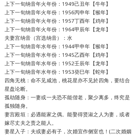
上下一旬纳音年火年份：1949己丑年【牛年】
上下一旬纳音年火年份：1956丙申年【猴年】
上下一旬纳音年火年份：1957丁酉年【鸡年】
上下一旬纳音年火年份：1964甲辰年【龙年】
夫妻宫纳音（宫选纳音）：水
上下一旬纳音年水年份：1944甲申年【猴年】
上下一旬纳音年水年份：1945乙酉年【鸡年】
上下一旬纳音年水年份：1952壬辰年【龙年】
上下一旬纳音年水年份：1953癸巳年【蛇年】
四角无桃：命不见咸池，桃花星亦不见於四角，要结合
星盘论断。
孤劫随身：一妻或一夫恐不能偕老，聚少离多，终究是
孤独随身。
妻宫殿垣：必遇能家之偶。能娶得贤淑之人为妻，或者
嫁尽丈夫之责之能人。
妻星入子：夫或妻必有子，次婚宜作侧室也！(二次婚姻