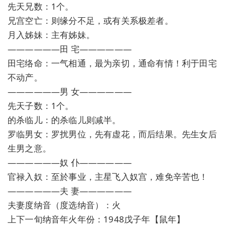
先天兄数：1个。
兄宫空亡：则缘分不足，或有关系极差者。
月入姊妹：主有姊妹。
——————田 宅——————
田宅络命：一气相通，最为亲切，通命有情！利于田宅
不动产。
——————男 女——————
先天子数：1个。
的杀临儿：的杀临儿则减半。
罗临男女：罗扰男位，先有虚花，而后结果。先生女后
生男之意。
——————奴 仆——————
官禄入奴：至於事业，主星飞入奴宫，难免辛苦也！
——————夫 妻——————
夫妻度纳音（度选纳音）：火
上下一旬纳音年火年份：1948戊子年【鼠年】