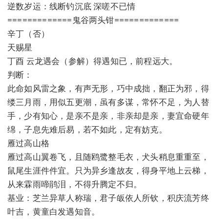
逆数岁运：线断钓沉底 深嗟不已情
=============鬼谷两头钳=============
辛丁（否）
天赐星
丁酉 云龙遇会（参解）得遇知已，前程远大。
判断：
此命如风雷之象，有声无形，巧中成拙，翻正为邪，得
缕三月雨，用似五更潮，虽有多谋，常怀不足，为人替
手，少有知心，是亲不是亲，非亲却是亲，妻宜命硬年
绵，子息先难后易，若不如此，定有妨克。
雁过高山格
雁过高山翼卷飞，且随鸥鹭整毛衣，犬头稍息重重至，
鼠尾生涯件件宜。只为异乡逢故友，得身平地上云梯，
从来霖雨啼鹃泪，不得升腾定不归。
基业：芝兰异草人称瑞，君子皈依人所钦，积庆流芳终
叶吉，黄童白发遇知音。