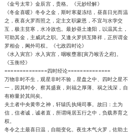
《金号太常》金辰宫，贵格。《元妙经解》
《冬金喜暖》冬令之金，斯时寒凝冻结，昼喜日光而温
之，夜喜火罗而照之，定主文职蒙恩，不宜与水孛交
互，极主贫寒，水冷故也。最妙昼土逢阳，以温其土，
可助其金，主威武之职。又逢火罗拱互降祥，正所谓金
罗相会，阃外司权。《七政四时论》
《水入寅宫》水入寅宫，咽喉壅塞[寅乃喉舌之府]。
《玉衡经》
==============四时经论==============
万物非时不生，观星非时不验，星盘之中、四时之星不
一，因其时令、察其盛衰，则福之厚薄、祸之浅深，自
有称量於其间矣。
夫土者中央黄帝之神，轩辕氏执绳司事。故曰：土为
信，信者诚，诚者直，所谓绳居五行之中，负载养育之
权。
冬令之土最喜日温，自能变化。夜生木气火罗，佐助土