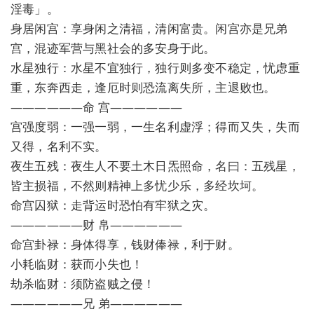
淫毒」。
身居闲宫：享身闲之清福，清闲富贵。闲宫亦是兄弟
宫，混迹军营与黑社会的多安身于此。
水星独行：水星不宜独行，独行则多变不稳定，忧虑重
重，东奔西走，逢厄时则恐流离失所，主退败也。
——————命 宫——————
宫强度弱：一强一弱，一生名利虚浮；得而又失，失而
又得，名利不实。
夜生五残：夜生人不要土木日炁照命，名曰：五残星，
皆主损福，不然则精神上多忧少乐，多经坎坷。
命宫囚狱：走背运时恐怕有牢狱之灾。
——————财 帛——————
命宫卦禄：身体得享，钱财俸禄，利于财。
小耗临财：获而小失也！
劫杀临财：须防盗贼之侵！
——————兄 弟——————