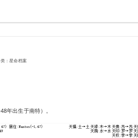
分类：
星命档案
48年出生于南特）。