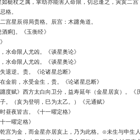
星如梃杖之属，掌劫亦能害人命限，切忌逢之，寅亥二宫
忌格。
二宫星辰得局贵格。辰宫：木躔角道。
患酒痢]。《玉衡经》
》
，水命限人尤凶。《谈星奥论》
，水命限人尤凶。《谈星奥论》
失退逆。贵。《论诸星总断》
在金前，水受金生，贵。《论诸星总断》
躔度赋》西方太白向卫分，益寿延年（金星居亥）。《
子。（亥为登明，巳为太乙。）《元通赋》
时昼夜皆吉。《十一曜定格》
十一曜定格》
乾宫为金，而金星亦居亥上，乃为此格。⊙未生与申生