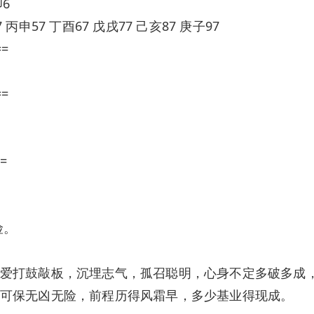
卯6
 丙申57 丁酉67 戊戌77 己亥87 庚子97
==
==
=
险。
爱打鼓敲板，沉埋志气，孤召聪明，心身不定多破多成
可保无凶无险，前程历得风霜早，多少基业得现成。