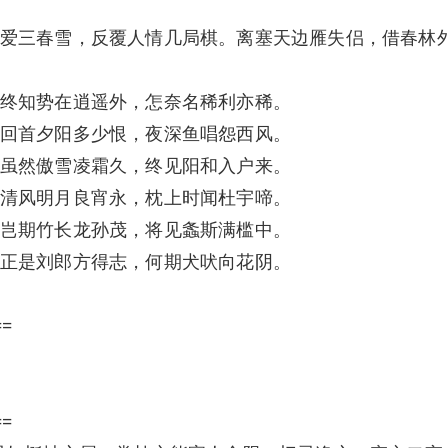
爱三春雪，反覆人情几局棋。离塞天边雁失侣，借春林
终知势在逍遥外，怎奈名稀利亦稀。
回首夕阳多少恨，夜深鱼唱怨西风。
虽然傲雪凌霜久，终见阳和入户来。
清风明月良宵永，枕上时闻杜宇啼。
岂期竹长龙孙茂，将见螽斯满槛中。
正是刘郎方得志，何期犬吠向花阴。
==
==