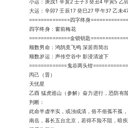
小运：庚戌1 辛亥2 壬子3 癸丑4 甲寅5 乙
大运：辛卯7 壬辰17 癸巳27 甲午37 乙未47
==============四字终身============
四字终身：窗前梅花
==============金锁钥匙============
顺数男命：鸿鹄竟飞鸣 深居而简出
顺数岁运：声传空谷中 影浸清波下
=============鬼谷两头钳============
丙己（晋）
天忧星
乙酉 猛虎巡山（参解）奋力进行，恐防有
判断：
此命半虚半实，或浊或清，俗不俗孤不孤，
南岳，暮长五台北京，若得不险不阻，暗疾