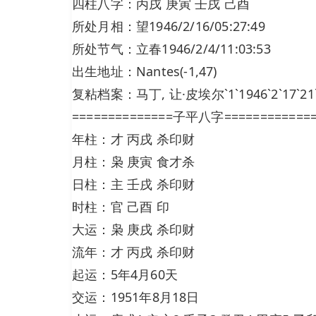
四柱八字：丙戌 庚寅 壬戌 己酉
所处月相：望1946/2/16/05:27:49
所处节气：立春1946/2/4/11:03:53
出生地址：Nantes(-1,47)
复粘档案：马丁, 让·皮埃尔`1`1946`2`17`21`15
==============子平八字============
年柱：才 丙戌 杀印财
月柱：枭 庚寅 食才杀
日柱：主 壬戌 杀印财
时柱：官 己酉 印
大运：枭 庚戌 杀印财
流年：才 丙戌 杀印财
起运：5年4月60天
交运：1951年8月18日