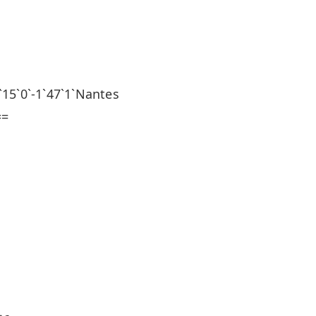
`0`-1`47`1`Nantes
==