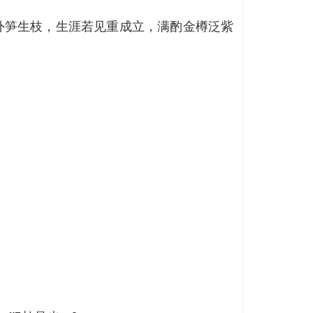
外笋生枝，生涯若见重成立，满酌金樽泛紫