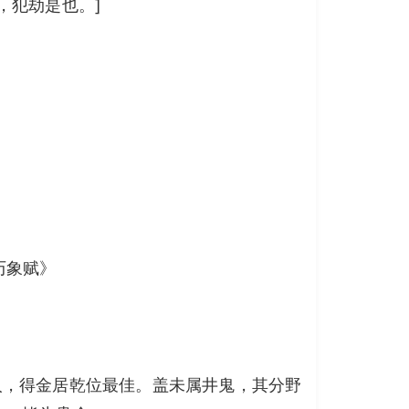
，犯劫是也。]
历象赋》
人，得金居乾位最佳。盖未属井鬼，其分野