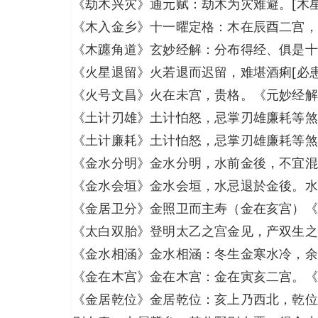
《劫木兴灾》通元赋：劫木为灾难避。[木
《木入金乡》十一曜定格：木在辰酉二宫，
《木躔角道》玄妙经解：分布得经、俱是十
《火星退留》火若退而迟留，难堪酒痢[必
《火号文昌》火在未宫，贵格。《元妙经解
《土计刃雄》土计怕怒，忌掌刃雄廉耗等煞
《土计廉耗》土计怕怒，忌掌刃雄廉耗等煞
《金水分明》金水分明，水前金後，不宜混
《金水会垣》金水会垣，水忌退於金後。水
《金居卫分》金照卫而主寿（金在亥宫）《
《太白双胎》登明太乙之宫金见，产双生之
《金水相涵》金水相涵：冬生金寒水冷，余
《金在木宫》金在木宫：金在寅亥二宫。《
《金居乾位》金居乾位：亥上乃西北，乾位