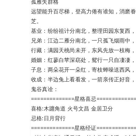
孤雁失群格
远望能升百尽梯，登高力倦有谁知，消磨眷
芝。
基业：纷纷祖计分南北，整理田园东复西，
兄弟：江边二雁分南北，一只孤飞烟雨中，
行藏：满园天桃尚未开，东风先放一枝梅，
婚姻：红蓼白苹深窈处，鸳行一只自凄凄，
子息：两朵花开一朵红，寄枝蝉噪送西风，
收成：半边兔上看看发，一箭亲传正好音，
鬼谷真诠：
==============星格喜忌============
喜格:木躔角道 火号文昌 金居卫分
忌格:日月背行
==============星格经证============