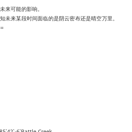
未来可能的影响。
知未来某段时间面临的是阴云密布还是晴空万里。
==
42`-6`Battle Creek