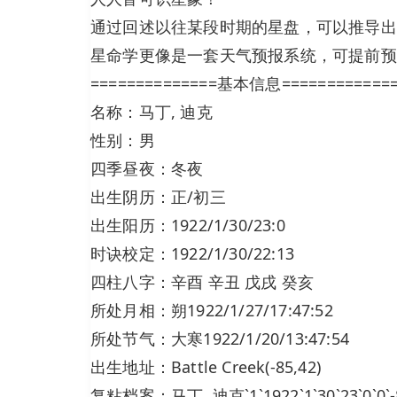
通过回述以往某段时期的星盘，可以推导出
星命学更像是一套天气预报系统，可提前预
==============基本信息============
名称：马丁, 迪克
性别：男
四季昼夜：冬夜
出生阴历：正/初三
出生阳历：1922/1/30/23:0
时诀校定：1922/1/30/22:13
四柱八字：辛酉 辛丑 戊戌 癸亥
所处月相：朔1922/1/27/17:47:52
所处节气：大寒1922/1/20/13:47:54
出生地址：Battle Creek(-85,42)
复粘档案：马丁, 迪克`1`1922`1`30`23`0`0`-85`