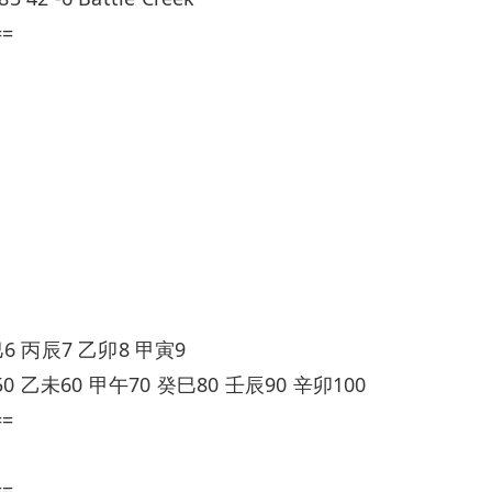
==
6 丙辰7 乙卯8 甲寅9
0 乙未60 甲午70 癸巳80 壬辰90 辛卯100
==
==