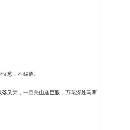
少忧愁，不皱眉。
枝落又荣，一旦关山逢巨眼，万花深处马嘶