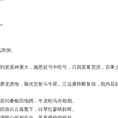
=
风而倒。
到老退神重大，施恩处亏中吃亏，只因度量宽洪，百事
磨龙虎地，脑光交射斗牛星。江边雁阵断复续，苑内花
若问桑榆田地阔，牛龙蛇马亦相期。
回首白云孤鹜下，白苹红蓼映斜晖。
满眼公候相应合，凤凰楼稳碧梧枝。