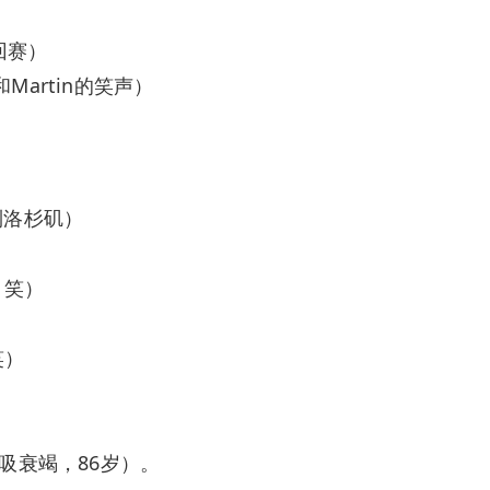
回赛）
Martin的笑声）
（搬到洛杉矶）
，笑）
笑）
呼吸衰竭，86岁）。