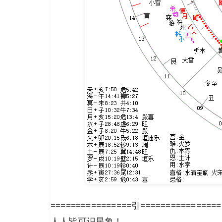
================引================
人人皆可识星象！