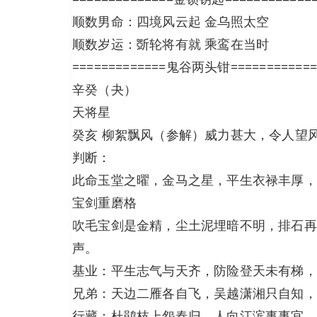
顺数男命：四境风云起 金乌照太空
顺数岁运：斲轮将有就 乘鸾在当时
=============鬼谷两头钳============
辛癸（夬）
天将星
癸亥 柳絮飘风（参解）威力甚大，令人望
判断：
此命玉堂之曜，金马之星，平生衣禄丰厚，
宝剑重磨格
吹毛宝剑是金精，尘土泥埋暗不明，排石再
声。
基业：平生志气与天齐，防险登天未有梯，
兄弟：天边二雁各自飞，吴越潇湘只自知，
行藏：杜鹃枝上怨春归，人向江滨事事宜，