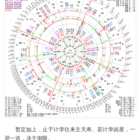
暂定如上，止于计孛往来主夭寿。若计孛凶星，一
迎一送，决主倒限。