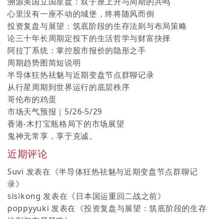
溯源美国立国星盘：双子座上升与周期的共鸣
心里没有一座不动的城堡，终将随风而倒
投资复盘与展望：筑底阶段的生存法则与布局策略
论三十年长周期定投下的生活哲学与财富抉择
阿拉丁系统：掌控股市报价的隐形之手
周期趋势图简短说明
半导体狂热祛魅与近期变盘节点群聊记录
从行星周期到世界运行的底层秩序
哥伦布的鸡蛋
市场天气预报｜5/26-5/29
香港-木打宝瓶格局下的市场展望
鬼神无常享，享于克诚。
近期评论
Suvi
发表在《
半导体狂热祛魅与近期变盘节点群聊记
录
》
sisikong
发表在《
日本国运重回二战之前
》
poppyyuki
发表在《
投资复盘与展望：筑底阶段的生存