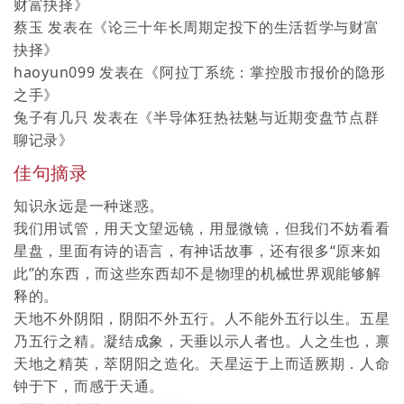
财富抉择
》
蔡玉
发表在《
论三十年长周期定投下的生活哲学与财富
抉择
》
haoyun099
发表在《
阿拉丁系统：掌控股市报价的隐形
之手
》
兔子有几只
发表在《
半导体狂热祛魅与近期变盘节点群
聊记录
》
佳句摘录
知识永远是一种迷惑。
我们用试管，用天文望远镜，用显微镜，但我们不妨看看
星盘，里面有诗的语言，有神话故事，还有很多“原来如
此”的东西，而这些东西却不是物理的机械世界观能够解
释的。
天地不外阴阳，阴阳不外五行。人不能外五行以生。五星
乃五行之精。凝结成象，天垂以示人者也。人之生也，禀
天地之精英，萃阴阳之造化。天星运于上而适厥期．人命
钟于下，而感于天通。