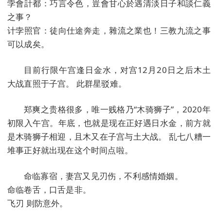
孛會計都：巧言令色，豈會甘心於遇清淡日子和談仁義
之事？
计孛照官：徒向仕途奔走，雜流之業也！三教九流之事
可以成矣。
目前行限午宫逢日金水，对宫12月20日之后木土
大战直照于子宫。 此群星驳难。
郑爽之贵格很多，唯一贱格乃“木骑狮子”，2020年
初限入午宫。年底，也就是现在正好遇日水金，前方就
是木骑狮子相迎，且木又在子宫与土大战。 乱七八糟一
堆事正好就出现在这个时间点啦。
命临寡宿，妻宫又见刃伤，不利感情婚姻。
命临卷舌，口舌是非。
飞刃 则防意外。