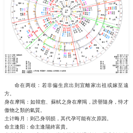
命在两歧：若非偏生庶出則宜離家出祖或嫁至遠
方。
身在摩羯：如韓愈、蘇軾之身在摩羯，謗譽隨身，恃才
傲物之類的氣質。
土计晦月：则己身弱损，其代孕可能有次原因。
命主逢阳：命主逢陽終富貴。