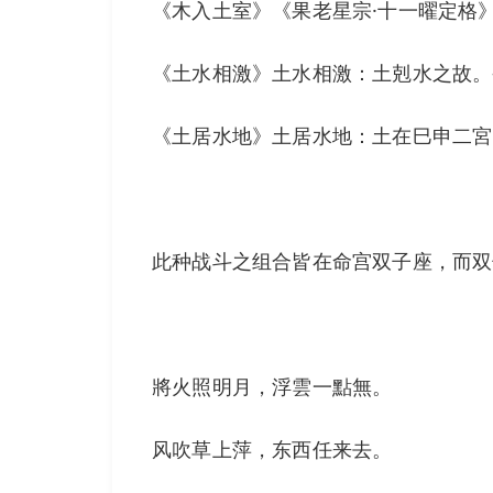
《木入土室》《果老星宗·十一曜定格
《土水相激》土水相激：土剋水之故。
《土居水地》土居水地：土在巳申二宮
此种战斗之组合皆在命宫双子座，而双子
將火照明月，浮雲一點無。
风吹草上萍，东西任来去。