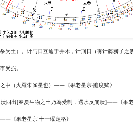
杀为土）。计与日互通于井木，计刑日（有计骑狮子之
市受损。
之中（火羅朱雀星也）——《果老星宗·躔度赋》
潰四出[春夏生物之土乃為受制，遇水反崩潰]——《果老
——《果老星宗·十一曜定格》