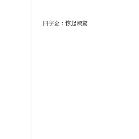
四字金：惊起鸥鹜