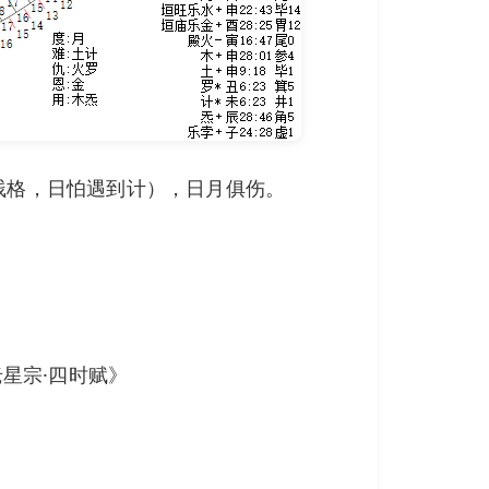
贱格，日怕遇到计），日月俱伤。
星宗·四时赋》