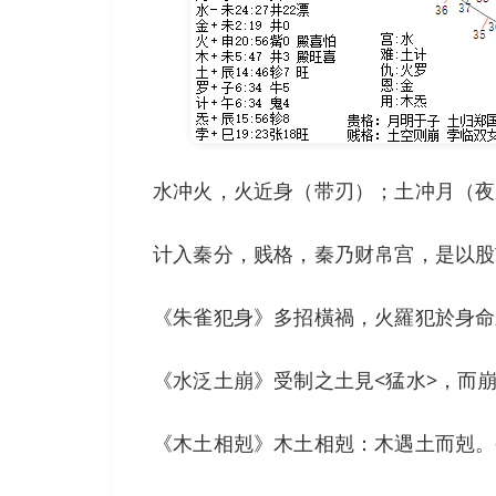
水冲火，火近身（带刃）；土冲月（夜
计入秦分，贱格，秦乃财帛宫，是以股
《朱雀犯身》多招橫禍，火羅犯於身命
《水泛土崩》受制之土見<猛水>，而崩
《木土相剋》木土相剋：木遇土而剋。