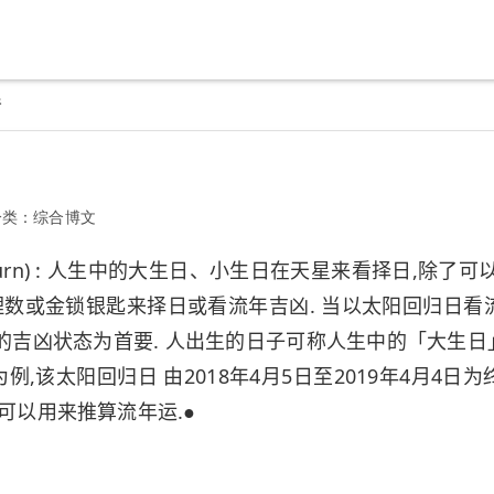
断
分类：
综合博文
Return) : 人生中的大生日、小生日在天星来看择日,除
数或金锁银匙来择日或看流年吉凶. 当以太阳回归日看
的吉凶状态为首要. 人出生的日子可称人生中的「大生
例,该太阳回归日 由2018年4月5日至2019年4月4日为终
可以用来推算流年运.●