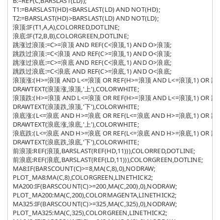
B:=REF(C,BARSLAST(LD));

T1:=BARSLAST(HD)<BARSLAST(LD) AND NOT(HD); 

T2:=BARSLAST(HD)>BARSLAST(LD) AND NOT(LD);

浪顶:IF(T1,A,A),COLORRED,DOTLINE;

浪底:IF(T2,B,B),COLORGREEN,DOTLINE;

跳涨过浪顶:=C>=浪顶 AND REF(C<浪顶,1) AND O>浪顶;

跳跌过浪顶:=C<浪顶 AND REF(C>=浪顶,1) AND O<浪顶; 

跳涨过浪底:=C>=浪底 AND REF(C<浪底,1) AND O>浪底;

跳跌过浪底:=C<浪底 AND REF(C>=浪底,1) AND O<浪底; 

浪顶涨:(H>=浪顶 AND L<=浪顶 OR REF(H>=浪顶 AND L<=浪顶,1) OR 跳
DRAWTEXT(浪顶涨,浪顶,'上'),COLORWHITE;

浪顶跌:(H>=浪顶 AND L<=浪顶 OR REF(H>=浪顶 AND L<=浪顶,1) OR 跳
DRAWTEXT(浪顶跌,浪顶,'下'),COLORWHITE;

浪底涨:(L<=浪底 AND H>=浪底 OR REF(L<=浪底 AND H>=浪底,1) OR 跳
DRAWTEXT(浪底涨,浪底,'上'),COLORWHITE;

浪底跌:(L<=浪底 AND H>=浪底 OR REF(L<=浪底 AND H>=浪底,1) OR 跳
DRAWTEXT(浪底跌,浪底,'下'),COLORWHITE; 

前浪顶:REF(浪顶,BARSLAST(REF(HD,11))),COLORRED,DOTLINE; 

前浪底:REF(浪底,BARSLAST(REF(LD,11))),COLORGREEN,DOTLINE; 

MA8:IF(BARSCOUNT(C)>=8,MA(C,8),0),NODRAW;

PLOT_MA8:MA(C,8),COLORGREEN,LINETHICK2;

MA200:IF(BARSCOUNT(C)>=200,MA(C,200),0),NODRAW;

PLOT_MA200:MA(C,200),COLORMAGENTA,LINETHICK2;

MA325:IF(BARSCOUNT(C)>=325,MA(C,325),0),NODRAW;

PLOT_MA325:MA(C,325),COLORGREEN,LINETHICK2;
