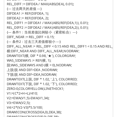
REL_DIFF := DIFDEA / MAX(ABS(DEA), 0.01);

{--- 过去两天的差值 ---}

DIFDEA1 := REF(DIFDEA, 1);

DIFDEA2 := REF(DIFDEA, 2);

REL_DIFF1 := DIFDEA1 / MAX(ABS(REF(DEA,1)), 0.01);

REL_DIFF2 := DIFDEA2 / MAX(ABS(REF(DEA,2)), 0.01);

{--- 条件1：当前差值比例较小（紧密粘合）---}

DIFF_NEAR := REL_DIFF < 0.15;

{--- 条件2：过去三天差值都较小 ---}

DIFF_ALL_NEAR := REL_DIFF < 0.15 AND REL_DIFF1 < 0.15 AND REL_DIFF
横:DIFF_NEAR AND DIFF_ALL_NEAR,NODRAW;

DRAWTEXT(横, DIF * 0.98, '★'), COLORGRAY;

WAS_SIDEWAYS := REF(横, 1);

脱:WAS_SIDEWAYS AND (横 = 0),NODRAW;

上脱:脱 AND DIF>DEA ,NODRAW;

下脱:脱 AND DIF<DEA,NODRAW;

DRAWTEXT(上脱, DIF * 1.02, '上'), COLORRED;

DRAWTEXT(下脱, DIF * 1.02, '下'), COLORRED;

ZERO:0,COLORYELLOW,LINETHICK1;

V1:=(C*2+H+L)/410;

V2:=EMA(V1,5)-EMA(V1,34);

V3:=EMA(V2,5);

V4:=2*(V2-V3)*5.5/100;

DRAWICON(CROSS(DEA,0),DEA,38);

DRAWICON(CROSS(DIF,0),DIF,38);
