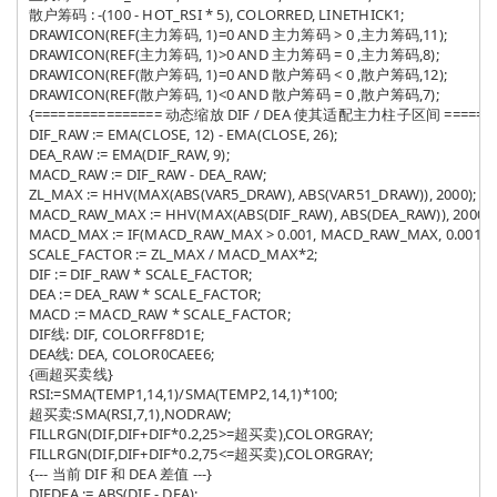
散户筹码 : -(100 - HOT_RSI * 5), COLORRED, LINETHICK1;

DRAWICON(REF(主力筹码, 1)=0 AND 主力筹码 > 0 ,主力筹码,11);

DRAWICON(REF(主力筹码, 1)>0 AND 主力筹码 = 0 ,主力筹码,8);

DRAWICON(REF(散户筹码, 1)=0 AND 散户筹码 < 0 ,散户筹码,12);

DRAWICON(REF(散户筹码, 1)<0 AND 散户筹码 = 0 ,散户筹码,7);

{================ 动态缩放 DIF / DEA 使其适配主力柱子区间 ========
DIF_RAW := EMA(CLOSE, 12) - EMA(CLOSE, 26);

DEA_RAW := EMA(DIF_RAW, 9);

MACD_RAW := DIF_RAW - DEA_RAW;

ZL_MAX := HHV(MAX(ABS(VAR5_DRAW), ABS(VAR51_DRAW)), 2000);

MACD_RAW_MAX := HHV(MAX(ABS(DIF_RAW), ABS(DEA_RAW)), 2000);

MACD_MAX := IF(MACD_RAW_MAX > 0.001, MACD_RAW_MAX, 0.001);

SCALE_FACTOR := ZL_MAX / MACD_MAX*2;

DIF := DIF_RAW * SCALE_FACTOR;

DEA := DEA_RAW * SCALE_FACTOR;

MACD := MACD_RAW * SCALE_FACTOR;

DIF线: DIF, COLORFF8D1E;

DEA线: DEA, COLOR0CAEE6;

{画超买卖线}

RSI:=SMA(TEMP1,14,1)/SMA(TEMP2,14,1)*100;

超买卖:SMA(RSI,7,1),NODRAW;

FILLRGN(DIF,DIF+DIF*0.2,25>=超买卖),COLORGRAY;

FILLRGN(DIF,DIF+DIF*0.2,75<=超买卖),COLORGRAY;

{--- 当前 DIF 和 DEA 差值 ---}

DIFDEA := ABS(DIF - DEA);
