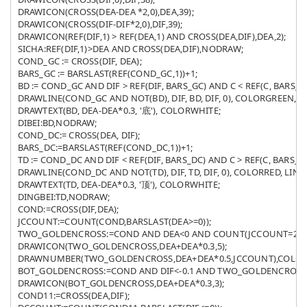
DRAWICON(CROSS(DEA-DEA *2,0),DEA,39);

DRAWICON(CROSS(DIF-DIF*2,0),DIF,39);

DRAWICON(REF(DIF,1) > REF(DEA,1) AND CROSS(DEA,DIF),DEA,2);

SICHA:REF(DIF,1)>DEA AND CROSS(DEA,DIF),NODRAW;

COND_GC := CROSS(DIF, DEA);

BARS_GC := BARSLAST(REF(COND_GC,1))+1;

BD := COND_GC AND DIF > REF(DIF, BARS_GC) AND C < REF(C, BARS_GC
DRAWLINE(COND_GC AND NOT(BD), DIF, BD, DIF, 0), COLORGREEN, LI
DRAWTEXT(BD, DEA-DEA*0.3, '底'), COLORWHITE;

DIBEI:BD,NODRAW;

COND_DC:= CROSS(DEA, DIF);

BARS_DC:=BARSLAST(REF(COND_DC,1))+1;

TD := COND_DC AND DIF < REF(DIF, BARS_DC) AND C > REF(C, BARS_DC)
DRAWLINE(COND_DC AND NOT(TD), DIF, TD, DIF, 0), COLORRED, LINET
DRAWTEXT(TD, DEA-DEA*0.3, '顶'), COLORWHITE;

DINGBEI:TD,NODRAW;

COND:=CROSS(DIF,DEA);

JCCOUNT:=COUNT(COND,BARSLAST(DEA>=0));

TWO_GOLDENCROSS:=COND AND DEA<0 AND COUNT(JCCOUNT=2,BARS
DRAWICON(TWO_GOLDENCROSS,DEA+DEA*0.3,5);

DRAWNUMBER(TWO_GOLDENCROSS,DEA+DEA*0.5,JCCOUNT),COLORG
BOT_GOLDENCROSS:=COND AND DIF<-0.1 AND TWO_GOLDENCROSS=
DRAWICON(BOT_GOLDENCROSS,DEA+DEA*0.3,3);

COND11:=CROSS(DEA,DIF);
