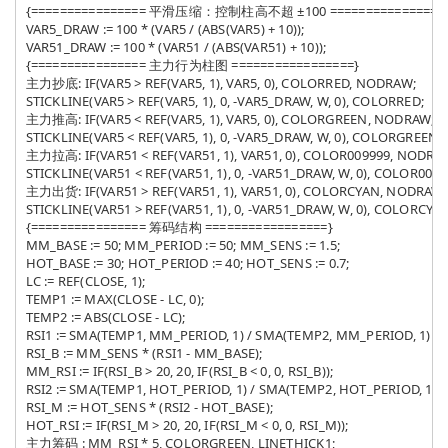
{================ 平滑压缩：控制柱高不超 ±100 =================
VAR5_DRAW := 100 * (VAR5 / (ABS(VAR5) + 10));

VAR51_DRAW := 100 * (VAR51 / (ABS(VAR51) + 10));

{================ 主力行为柱图 =================}

主力抄底: IF(VAR5 > REF(VAR5, 1), VAR5, 0), COLORRED, NODRAW;

STICKLINE(VAR5 > REF(VAR5, 1), 0, -VAR5_DRAW, W, 0), COLORRED;

主力推高: IF(VAR5 < REF(VAR5, 1), VAR5, 0), COLORGREEN, NODRAW;

STICKLINE(VAR5 < REF(VAR5, 1), 0, -VAR5_DRAW, W, 0), COLORGREEN;

主力拉高: IF(VAR51 < REF(VAR51, 1), VAR51, 0), COLOR009999, NODRAW
STICKLINE(VAR51 < REF(VAR51, 1), 0, -VAR51_DRAW, W, 0), COLOR00555
主力出货: IF(VAR51 > REF(VAR51, 1), VAR51, 0), COLORCYAN, NODRAW;

STICKLINE(VAR51 > REF(VAR51, 1), 0, -VAR51_DRAW, W, 0), COLORCYAN;
{================ 筹码结构 =================}

MM_BASE := 50; MM_PERIOD := 50; MM_SENS := 1.5;

HOT_BASE := 30; HOT_PERIOD := 40; HOT_SENS := 0.7;

LC := REF(CLOSE, 1);

TEMP1 := MAX(CLOSE - LC, 0);

TEMP2 := ABS(CLOSE - LC);

RSI1 := SMA(TEMP1, MM_PERIOD, 1) / SMA(TEMP2, MM_PERIOD, 1) * 1
RSI_B := MM_SENS * (RSI1 - MM_BASE);

MM_RSI := IF(RSI_B > 20, 20, IF(RSI_B < 0, 0, RSI_B));

RSI2 := SMA(TEMP1, HOT_PERIOD, 1) / SMA(TEMP2, HOT_PERIOD, 1) * 
RSI_M := HOT_SENS * (RSI2 - HOT_BASE);

HOT_RSI := IF(RSI_M > 20, 20, IF(RSI_M < 0, 0, RSI_M));

主力筹码 : MM_RSI * 5, COLORGREEN, LINETHICK1;
