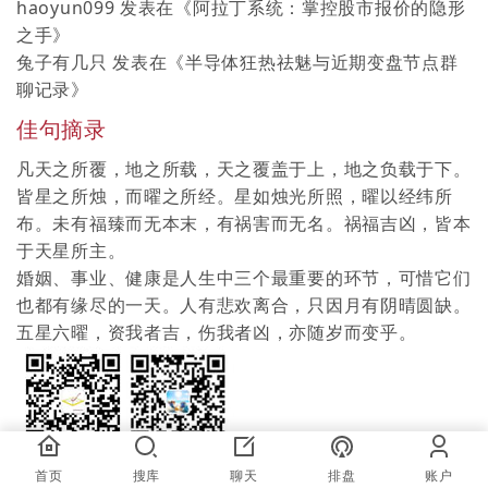
haoyun099
发表在《
阿拉丁系统：掌控股市报价的隐形
之手
》
兔子有几只
发表在《
半导体狂热祛魅与近期变盘节点群
聊记录
》
佳句摘录
凡天之所覆，地之所载，天之覆盖于上，地之负载于下。
皆星之所烛，而曜之所经。星如烛光所照，曜以经纬所
布。未有福臻而无本末，有祸害而无名。祸福吉凶，皆本
于天星所主。
婚姻、事业、健康是人生中三个最重要的环节，可惜它们
也都有缘尽的一天。人有悲欢离合，只因月有阴晴圆缺。
五星六曜，资我者吉，伤我者凶，亦随岁而变乎。
首页
搜库
聊天
排盘
账户