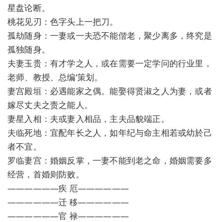
星盘论断。
桃花见刃：色字头上一把刀。
孤劫随身：一妻或一夫恐不能偕老，聚少离多，终究是
孤独随身。
夫妻玉贵：有才学之人，或在需要一定学问的行业里，
老师、教授、总编’策划。
妻宫殿垣：必遇能家之偶。能娶得贤淑之人为妻，或者
嫁尽丈夫之责之能人。
妻星入相：夫或妻入相品，主夫品貌端正。
夫临死地：宜配年长之人，如年纪与命主相若或幼於己
者不宜。
罗临妻宫：婚姻反掌，一妻不能到老之命，婚姻需要多
经营，首婚则防败。
——————疾 厄——————
——————迁 移——————
——————官 禄——————