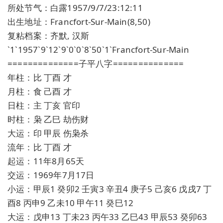
所处节气：白露1957/9/7/23:12:11
出生地址：Francfort-Sur-Main(8,50)
复粘档案：齐默, 汉斯
`1`1957`9`12`9`0`0`8`50`1`Francfort-Sur-Main
==============子平八字==============
年柱：比 丁酉 才
月柱：食 己酉 才
日柱：主 丁亥 官印
时柱：枭 乙巳 劫伤财
大运：印 甲辰 伤枭杀
流年：比 丁酉 才
起运：11年8月65天
交运：1969年7月17日
小运：甲辰1 癸卯2 壬寅3 辛丑4 庚子5 己亥6 戊戌7 丁
酉8 丙申9 乙未10 甲午11 癸巳12
大运：戊申13 丁未23 丙午33 乙巳43 甲辰53 癸卯63