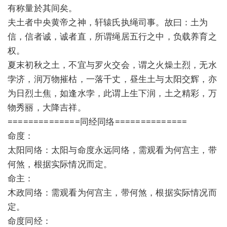
有称量於其间矣。
夫土者中央黄帝之神，轩辕氏执绳司事。故曰：土为
信，信者诚，诚者直，所谓绳居五行之中，负载养育之
权。
夏末初秋之土，不宜与罗火交会，谓之火燥土烈，无水
孛济，润万物摧枯，一落千丈，昼生土与太阳交辉，亦
为日烈土焦，如逢水孛，此谓上生下润，土之精彩，万
物秀丽，大降吉祥。
==============同经同络==============
命度：
太阳同络：太阳与命度永远同络，需观看为何宫主，带
何煞，根据实际情况而定。
命主：
木政同络：需观看为何宫主，带何煞，根据实际情况而
定。
命度同经：