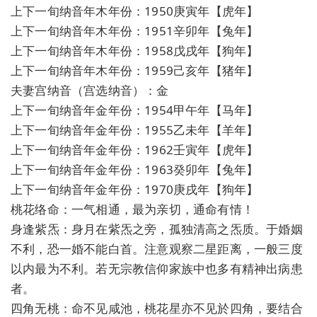
上下一旬纳音年木年份：1950庚寅年【虎年】
上下一旬纳音年木年份：1951辛卯年【兔年】
上下一旬纳音年木年份：1958戊戌年【狗年】
上下一旬纳音年木年份：1959己亥年【猪年】
夫妻宫纳音（宫选纳音）：金
上下一旬纳音年金年份：1954甲午年【马年】
上下一旬纳音年金年份：1955乙未年【羊年】
上下一旬纳音年金年份：1962壬寅年【虎年】
上下一旬纳音年金年份：1963癸卯年【兔年】
上下一旬纳音年金年份：1970庚戌年【狗年】
桃花络命：一气相通，最为亲切，通命有情！
身逢紫炁：身月在紫炁之旁，孤独清高之炁质。于婚姻
不利，恐一婚不能白首。注意观察二星距离，一般三度
以内最为不利。若无宗教信仰家族中也多有精神出病患
者。
四角无桃：命不见咸池，桃花星亦不见於四角，要结合