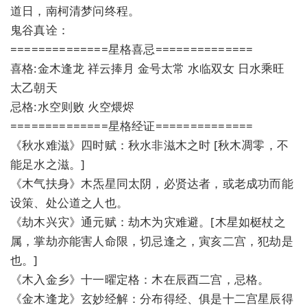
道日，南柯清梦问终程。
鬼谷真诠：
==============星格喜忌==============
喜格:金木逢龙 祥云捧月 金号太常 水临双女 日水乘旺
太乙朝天
忌格:水空则败 火空煨烬
==============星格经证==============
《秋水难滋》四时赋：秋水非滋木之时 [秋木凋零，不
能足水之滋。]
《木气扶身》木炁星同太阴，必贤达者，或老成功而能
设策、处公道之人也。
《劫木兴灾》通元赋：劫木为灾难避。[木星如梃杖之
属，掌劫亦能害人命限，切忌逢之，寅亥二宫，犯劫是
也。]
《木入金乡》十一曜定格：木在辰酉二宫，忌格。
《金木逢龙》玄妙经解：分布得经、俱是十二宫星辰得