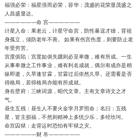
福强必荣：福星强而必荣，容华：茂盛的花荣显茂盛之
人昌盛显达。
——————命 宫——————
计星入命：果老云，计星守命宫，防性暴逞才雄，背祖
身孤立，须防老年不善。 如果有伤宫伤度，则要防止老
年受穷苦。
宫度俱陷：宫度如俱失躔则必至卑微，难有所成。一生
从事卑微之工作事业，难有利名成就，偶尔有成亦是稍
纵即逝，久旱逢甘霖，甘霖过后依然久旱。还需看是否
得格局，若得格局亦能有所成就。
身在壁府：三峡词源，昭代文章。主有文章诗文之才
气。
昼生五残：昼生人不要火金孛月罗照命；名曰：五残
星，皆主损福，不然则精神上多忧少乐，多经坎坷。
命宫囚狱：走背运时恐怕有牢狱之灾。
——————财 帛——————