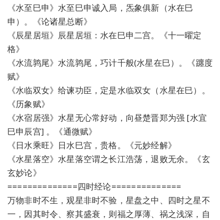
《水至巳申》水至巳申诚入局，炁象俱新（水在巳
申）。《论诸星总断》
《辰星居垣》辰星居垣：水在巳申二宫。《十一曜定
格》
《水流鹑尾》水流鹑尾，巧计千般(水星在巳）。《躔度
赋》
《水临双女》给谏功臣，定是水临双女（水星在巳）。
《历象赋》
《水宿居强》水星无心常好动，向昼楚晋郑为强 [水宜
巳申辰宫] 。《通微赋》
《日水乘旺》日水巳宫，贵格。《元妙经解》
《水星落空》水星落空谓之长江浩荡，退败无余。《玄
玄妙论》
==============四时经论==============
万物非时不生，观星非时不验，星盘之中、四时之星不
一，因其时令、察其盛衰，则福之厚薄、祸之浅深，自