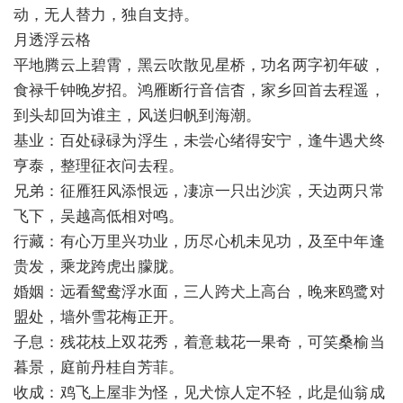
动，无人替力，独自支持。
月透浮云格
平地腾云上碧霄，黑云吹散见星桥，功名两字初年破，
食禄千钟晚岁招。鸿雁断行音信杳，家乡回首去程遥，
到头却回为谁主，风送归帆到海潮。
基业：百处碌碌为浮生，未尝心绪得安宁，逢牛遇犬终
亨泰，整理征衣问去程。
兄弟：征雁狂风添恨远，凄凉一只出沙滨，天边两只常
飞下，吴越高低相对鸣。
行藏：有心万里兴功业，历尽心机未见功，及至中年逢
贵发，乘龙跨虎出朦胧。
婚姻：远看鸳鸯浮水面，三人跨犬上高台，晚来鸥鹭对
盟处，墙外雪花梅正开。
子息：残花枝上双花秀，着意栽花一果奇，可笑桑榆当
暮景，庭前丹桂自芳菲。
收成：鸡飞上屋非为怪，见犬惊人定不轻，此是仙翁成