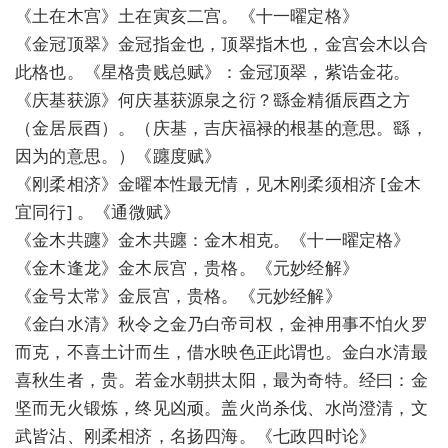
《土在木宫》土在寅亥二宫。《十一曜定格》
《金冠顶翠》金冠指金也，顶翠指木也，金宫会木以合
此格也。《星格贵贱总赋》：金冠顶翠，紫诰金花。
《庆基获源》何庆基获源泉之衍？繇金精循辰酉之方
（金居辰酉）。（庆基，吉庆福禄的根基的意思。繇，
因为的意思。）《躔度赋》
《刚柔相济》金曜本性最无情，见木刚柔须相济 [金木
宜同行] 。《通微赋》
《金木共躔》金木共躔：金木相克。《十一曜定格》
《金木逢龙》金木辰宫，贵格。《元妙经解》
《金号太常》金辰宫，贵格。《元妙经解》
《金白水清》秋令之金乃白帝司权，金神用事不怕火罗
而克，不喜土计而生，借水映色正此谓也。金白水清最
喜秋生者，贵。若金水朝拱太阳，最为奇特。经曰：金
坚而无火锻炼，终见凶顽。盖火尚杀伐、水尚澄清，文
武皆沾、刚柔相济，名扬四海。《七政四时论》