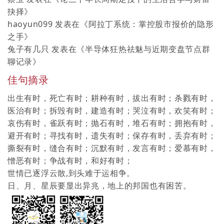
抉择
》
haoyun099
发表在《
阿拉丁系统：掌控股市报价的隐形
之手
》
兔子有几只
发表在《
半导体狂热祛魅与近期变盘节点群
聊记录
》
佳句摘录
出生有时，死亡有时；耕种有时，拔出有时；杀戮有时，
医治有时；拆毁有时，建造有时；哭泣有时，欢笑有时；
哀伤有时，雀跃有时；抛石有时，堆石有时；拥抱有时，
避开有时；寻找有时，遗失有时；保存有时，丢弃有时；
撕裂有时，缝合有时；沉默有时，发言有时；爱慕有时，
憎恶有时；争战有时，和好有时；
世情已逐浮云散,到头难于运相争。
日、月、星辰要显出异兆，地上的邦国也有困苦。