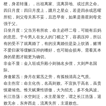
梗，身若转蓬」，出祖离家、流离异地、或过房之命。
四日月度：四日月度上，躔月之星众，若是四余或恶曜
所犯，则父母关系不妥，且恐早丧，如果是善星则母党
强于父。
日坐月度：父当另有所欢，命主必呼二母，可能有后妈
的意思。于今男人在女人的门楣之下，容易压抑，所以
有的受不了就离婚了，有的没离婚但是染上饮酒，赌博
不爱归家等缓解压抑的嗜好，也可能会损寿。需看其本
身的星图才能更为确切。
非金不显：金入垣或升殿小则驰名乡俚，大则声名国
际。
身逢紫炁：身月在紫炁之旁，有孤独清高之气质。
命主伤官：命主化伤，名高则败。不宜执于高名，虽贵
慎避倾危。惟天赋秉性骄傲，大为招尤，多不免风波。
长江浩荡：水空则泛，水主星落空，谓之长江浩荡，退
败无余，东奔西走，流离失所，主退败也。