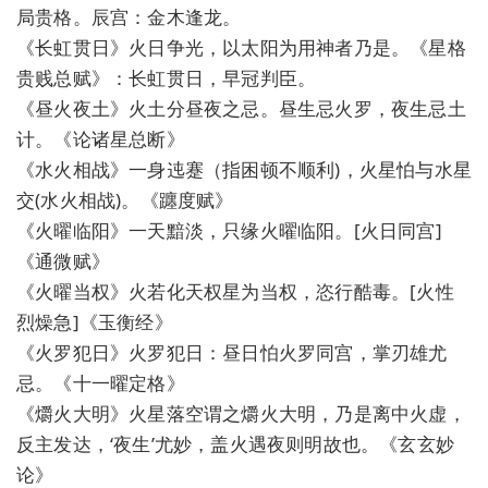
局贵格。辰宫：金木逢龙。
《长虹贯日》火日争光，以太阳为用神者乃是。《星格
贵贱总赋》：长虹贯日，早冠判臣。
《昼火夜土》火土分昼夜之忌。昼生忌火罗，夜生忌土
计。《论诸星总断》
《水火相战》一身迍蹇（指困顿不顺利)，火星怕与水星
交(水火相战)。《躔度赋》
《火曜临阳》一天黯淡，只缘火曜临阳。[火日同宫]
《通微赋》
《火曜当权》火若化天权星为当权，恣行酷毒。[火性
烈燥急]《玉衡经》
《火罗犯日》火罗犯日：昼日怕火罗同宫，掌刃雄尤
忌。《十一曜定格》
《爝火大明》火星落空谓之爝火大明，乃是离中火虚，
反主发达，‘夜生’尤妙，盖火遇夜则明故也。《玄玄妙
论》