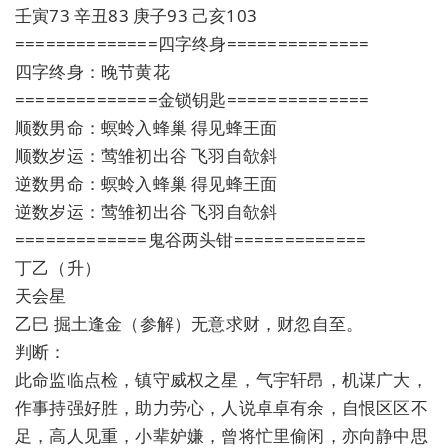
壬寅73 辛丑83 庚子93 己亥103
==============四字终身==============
四字终身：晚节黄花
==============金锁钥匙==============
顺数男命：螟蛉入蜂巢 得见蜂王面
顺数岁运：莺雏初出谷 飞羽自欹斜
逆数男命：螟蛉入蜂巢 得见蜂王面
逆数岁运：莺雏初出谷 飞羽自欹斜
=============鬼谷两头钳=============
丁乙（升）
天会星
乙巳 掘土逢金（参解）无意求财，财忽自至。
判断：
此命监临点检，镇守威权之星，气宇轩昂，机谋广大，
作事持强好胜，助力劳心，人说卓卓有余，自恨区区不
足，高人见重，小辈妒嫌，曾将忙里偷闲，亦向静中思