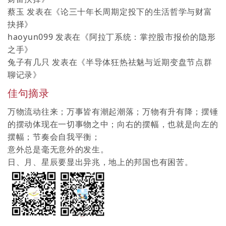
蔡玉
发表在《
论三十年长周期定投下的生活哲学与财富
抉择
》
haoyun099
发表在《
阿拉丁系统：掌控股市报价的隐形
之手
》
兔子有几只
发表在《
半导体狂热祛魅与近期变盘节点群
聊记录
》
佳句摘录
万物流动往来；万事皆有潮起潮落；万物有升有降；摆锤
的摆动体现在一切事物之中；向右的摆幅，也就是向左的
摆幅；节奏会自我平衡；
意外总是毫无意外的发生。
日、月、星辰要显出异兆，地上的邦国也有困苦。