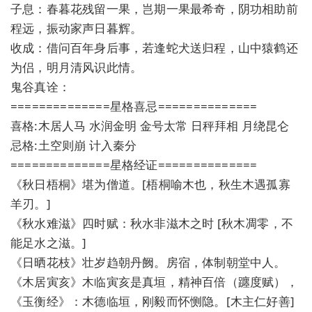
子息：春暮花残留一果，岂期一果最希奇，阴功相助前
程远，振动家声日暮辉。
收成：借问百年身后事，若逢蛇犬送归程，山中猿鹤还
为侣，明月清风识此情。
鬼谷真诠：
==============星格喜忌==============
喜格:木居人马 水润金明 金号太常 日秤拜相 月绕昆仑
忌格:土空则崩 计入秦分
==============星格经证==============
《秋日梧桐》堪为僧道。[梧桐喻木也，秋生木遇孤寡
羊刃。]
《秋水难滋》四时赋：秋水非滋木之时 [秋木凋零，不
能足水之滋。]
《日晒花枝》壮岁趋朝丹阙。房宿，体制朝堂中人。
《木居寅亥》木临寅亥是真垣，精神百倍（躔度赋），
《玉衡经》：木德临垣，刚毅而怀恻隐。[木主仁好善]