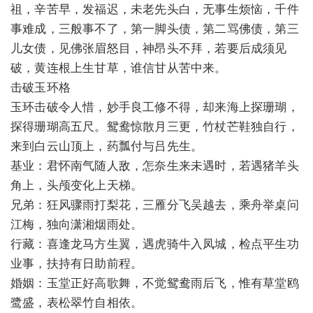
祖，辛苦早，发福迟，未老先头白，无事生烦恼，千件
事难成，三般事不了，第一脚头债，第二骂佛债，第三
儿女债，见佛张眉怒目，神昂头不拜，若要后成须见
破，黄连根上生甘草，谁信甘从苦中来。
击破玉环格
玉环击破令人惜，妙手良工修不得，却来海上探珊瑚，
探得珊瑚高五尺。鸳鸯惊散月三更，竹杖芒鞋独自行，
来到白云山顶上，药瓢付与吕先生。
基业：君怀南气随人敌，怎奈生来未遇时，若遇猪羊头
角上，头颅变化上天梯。
兄弟：狂风骤雨打梨花，三雁分飞吴越去，乘舟举桌问
江梅，独向潇湘烟雨处。
行藏：喜逢龙马方生翼，遇虎骑牛入凤城，检点平生功
业事，扶持有日助前程。
婚姻：玉堂正好高歌舞，不觉鸳鸯雨后飞，惟有草堂鸥
鹭盛，表松翠竹自相依。