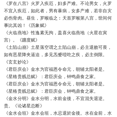
《罗在八宫》火罗入疾厄，妇多产难。不论男女，火罗
不宜入疾厄，如此者，男有暴病，女多产难，若非自灾
必伤骨肉。昼生，罗喉临之︰天首罗喉第八宫，世间何
事比其凶！《历象赋》
《火临燕地》性逸素无拘，盖喜火临燕地（火星在寅
宫）。《躔度赋》
《土陷山崩》土星落空谓之土陷山崩，必主退败可畏，
如有恶星降夹逼迫，多见炁蹙噎吃之疾，必主倒限。
《玄玄妙论》
《君臣庆会》金水为官福恩令命元，朝辅太阳者是。
《星格贵贱总赋》：君臣庆会，钟鸣鼎食之家。
《君臣庆会》金水为官福恩令命元，朝辅太阳者是。
《星格贵贱总赋》：君臣庆会，钟鸣鼎食之家。
《金水分明》金水分明，水前金後，不宜混失退逆。
贵。《论诸星总断》
《金水会垣》金水会垣，水忌退於金後。水在金前，水