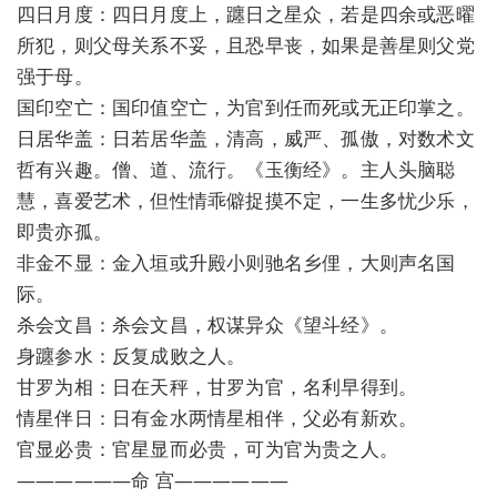
四日月度：四日月度上，躔日之星众，若是四余或恶曜
所犯，则父母关系不妥，且恐早丧，如果是善星则父党
强于母。
国印空亡：国印值空亡，为官到任而死或无正印掌之。
日居华盖：日若居华盖，清高，威严、孤傲，对数术文
哲有兴趣。僧、道、流行。《玉衡经》。主人头脑聪
慧，喜爱艺术，但性情乖僻捉摸不定，一生多忧少乐，
即贵亦孤。
非金不显：金入垣或升殿小则驰名乡俚，大则声名国
际。
杀会文昌：杀会文昌，权谋异众《望斗经》。
身躔参水：反复成败之人。
甘罗为相：日在天秤，甘罗为官，名利早得到。
情星伴日：日有金水两情星相伴，父必有新欢。
官显必贵：官星显而必贵，可为官为贵之人。
——————命 宫——————