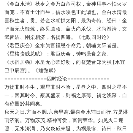
《金白水清》秋令之金乃白帝司权，金神用事不怕火罗
而克，不喜土计而生，借水映色正此谓也。金白水清最
喜秋生者，贵。若金水朝拱太阳，最为奇特。经曰：金
坚而无火锻炼，终见凶顽。盖火尚杀伐、水尚澄清，文
武皆沾、刚柔相济，名扬四海。《七政四时论》
《君臣庆会》金水为官福恩令命元，朝辅太阳者是。
《星格贵贱总赋》：君臣庆会，钟鸣鼎食之家。
《水宿居强》水星无心常好动，向昼楚晋郑为强 [水宜
巳申辰宫] 。《通微赋》
==============四时经论==============
万物非时不生，观星非时不验，星盘之中、四时之星不
一，因其时令、察其盛衰，则福之厚薄、祸之浅深，自
有称量於其间矣。
秋天之日,方而不圆,六亲早离,最喜金水辅日而行,方是淋
雨济润。万物苏茂,精神可爱，富贵荣华。如见火日迎
照，无水济润，乃火炎威未退，为祸最惨。诗曰：秋日