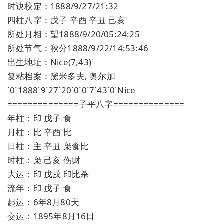
时诀校定：1888/9/27/21:32
四柱八字：戊子 辛酉 辛丑 己亥
所处月相：望1888/9/20/05:24:25
所处节气：秋分1888/9/22/14:53:46
出生地址：Nice(7,43)
复粘档案：黛米多夫, 奥尔加
`0`1888`9`27`20`0`0`7`43`0`Nice
==============子平八字==============
年柱：印 戊子 食
月柱：比 辛酉 比
日柱：主 辛丑 枭食比
时柱：枭 己亥 伤财
大运：印 戊戌 印比杀
流年：印 戊子 食
起运：6年8月80天
交运：1895年8月16日