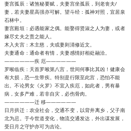
妻宫孤辰：诸煞秘要赋，夫妻宫坐孤辰，到老丧夫/
妻，若夫妻星高强亦可解。望斗经：孤神对照，宜居泉
石林中。
妻宫殿垣：必遇能家之偶。能娶得贤淑之人为妻，或者
嫁尽丈夫之责之能人。
木入夫宫：木主慈，夫或妻则清修近文。
夫妻通命：通命者有情，夫妻感情好相处融洽。
——————疾 厄——————
罗喉临疾：天首罗喉第八宫，世间何事比其凶！健康会
有大损，恐一生带疾。特别是行限至此宫，恐怕不能
出。不论男女《火罗》不宜入疾厄，如此者，男有暴
病，女多产难，若非自灾，必伤骨肉。
——————迁 移——————
日月拱迁：农业社会，交通不变，以背井离乡，父子南
北为忌。于今世道变化，物流交通发达，外出谋发展，
受日月之守护亦可为吉论。