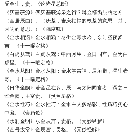
受金生，贵。《论诸星总断》
《庆基获源》何庆基获源泉之衍？繇金精循辰酉之方
（金居辰酉）。（庆基，吉庆福禄的根基的意思。繇，
因为的意思。）《躔度赋》
《金水相涵》金水相涵：冬生金寒水冷，余时昼夜皆
吉。《十一曜定格》
《白虎从驾》白虎从驾：申酉月生，金日同宫。金为白
虎星。《十一曜定格》
《金水从阳》金水从阳：金水掌吉神，居垣殿，昼生者
奇。《十一曜定格》
《日华金阙》若金星在亥、辰，与太阳同宫者，谓之日
华金阙，主富贵。《灵台星格》
《金水性巧》金水性巧：金水主人多精彩，性质巧劣心
中藏。《金箱歌》
《水润金明》水金辰宫，贵格。《元妙经解》
《金号太常》金辰宫，贵格。《元妙经解》