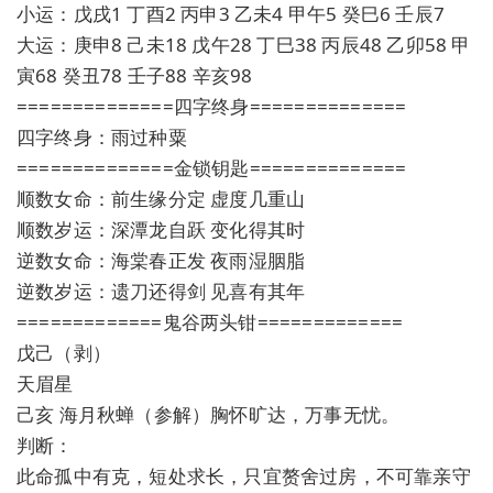
小运：戊戌1 丁酉2 丙申3 乙未4 甲午5 癸巳6 壬辰7
大运：庚申8 己未18 戊午28 丁巳38 丙辰48 乙卯58 甲
寅68 癸丑78 壬子88 辛亥98
==============四字终身==============
四字终身：雨过种粟
==============金锁钥匙==============
顺数女命：前生缘分定 虚度几重山
顺数岁运：深潭龙自跃 变化得其时
逆数女命：海棠春正发 夜雨湿胭脂
逆数岁运：遗刀还得剑 见喜有其年
=============鬼谷两头钳=============
戊己（剥）
天眉星
己亥 海月秋蝉（参解）胸怀旷达，万事无忧。
判断：
此命孤中有克，短处求长，只宜赘舍过房，不可靠亲守