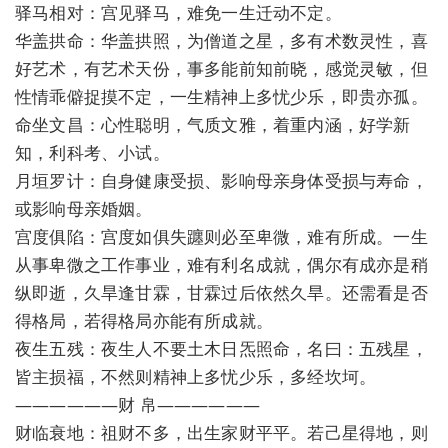
驿马相对：宫见驿马，难免一生迁动不定。
华盖拱命：华盖拱照，为僧道之星，多有术数灵性，喜
好艺术，有艺术天份，事多能前知前晓，感觉灵敏，但
性情乖僻捉摸不定，一生精神上多忧少乐，即贵亦孤。
命坐文昌：心性聪明，气质文雅，着重内涵，好学新
知，利科考、小试。
月垣罗计：自身健康受损、影响母亲身体受损与寿命，
或影响母亲婚姻。
宫度俱陷：宫度如俱失躔则必至卑微，难有所成。一生
从事卑微之工作事业，难有利名成就，偶尔有成亦是稍
纵即逝，久旱逢甘霖，甘霖过后依然久旱。还需看是否
得格局，若得格局亦能有所成就。
夜生五残：夜生人不要土木日炁照命，名曰：五残星，
皆主损福，不然则精神上多忧少乐，多经坎坷。
——————财 帛——————
财临衰地：祖财不多，出生家财平平。若己星得地，则