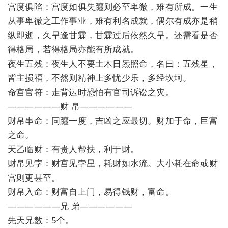
宫度俱陷：宫度如俱失躔则必至卑微，难有所成。一生
从事卑微之工作事业，难有利名成就，偶尔有成亦是稍
纵即逝，久旱逢甘霖，甘霖过后依然久旱。还需看是否
得格局，若得格局亦能有所成就。
夜生五残：夜生人不要土木日炁照命，名曰：五残星，
皆主损福，不然则精神上多忧少乐，多经坎坷。
命宫官符：走背运时恐怕有官司诉讼之灾。
——————财 帛——————
财帛串命：同躔一度，吉凶之应最切。财加于命，巨富
之命。
天乙临财：有贵人帮扶，利于财。
财帛见孛：财宫见孛星，耗财如水流。大小耗在命或财
宫则更甚至。
财帛入命：财富自上门，易得钱财，富命。
——————兄 弟——————
先天兄数：5个。