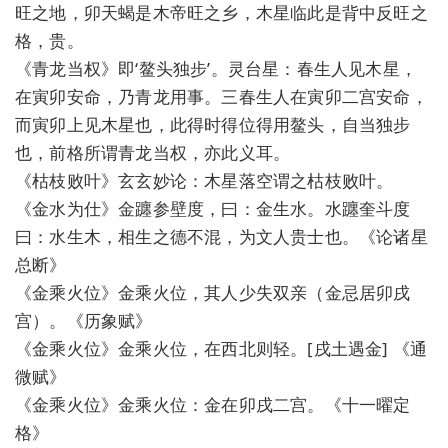
旺之地，卯天蝎是木帝旺之乡，木星临此是背中反旺之
格，贵。
《青龙当权》即‘鳌头独步’。灵台星：春生人见木星，
在寅卯安命，乃青龙用事。三春生人在寅卯二宫安命，
而寅卯上见木星也，此得时得位得用鳌头，自当独步
也，前格所谓青龙当权，亦此义耳。
《枯枝败叶》玄玄妙论：木星落空谓之枯枝败叶。
《金水为仕》金躔参壁度，曰：金生水。水躔奎斗度
曰：水生木，相生之德不混，为文人贵士也。《论诸星
总断》
《金乘火位》金乘火位，其人少失双亲（金忌居卯戌
宫）。《历象赋》
《金乘火位》金乘火位，在西北则轻。[戌土遇金] 《通
微赋》
《金乘火位》金乘火位：金在卯戌二宫。《十一曜定
格》