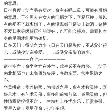
的意思。
日坐月度：父当另有所欢，命主必呼二母，可能有后妈
的意思。于今男人在女人的门楣之下，容易压抑，所以
有的受不了就离婚了，有的没离婚但是染上饮酒，赌博
不爱归家等缓解压抑的嗜好，也可能会损寿。需看其本
身的星图才能更为确切。
日在天门：得父之力少（日在天门是失位，不从父处得
志，或缺少父亲关爱。），或受父亲影响较少。
——————命 宫——————
命坐空亡：命坐空亡在外亡，此生必不在故乡。（父子
南北相隔也）未免雁阵失序，各散东西。常生退隐之
心。
华盖拱命：华盖拱照，为僧道之星，多有术数灵性，喜
好艺术，有艺术天份，事多能前知前晓，感觉灵敏，但
性情乖僻捉摸不定，一生精神上多忧少乐，即贵亦孤。
罗星入命：罗星守命，少年多艰。