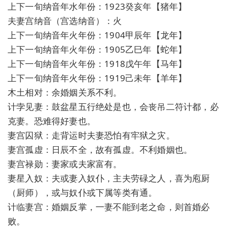
上下一旬纳音年水年份：1923癸亥年【猪年】
夫妻宫纳音（宫选纳音）：火
上下一旬纳音年火年份：1904甲辰年【龙年】
上下一旬纳音年火年份：1905乙巳年【蛇年】
上下一旬纳音年火年份：1918戊午年【马年】
上下一旬纳音年火年份：1919己未年【羊年】
木土相对：余婚姻关系不利。
计孛见妻：鼓盆星五行绝处是也，会丧吊二符计都，必
克妻。恐难得好妻也。
妻宫囚狱：走背运时夫妻恐怕有牢狱之灾。
妻宫孤虚：日辰不全，故有孤虚。不利婚姻也。
妻宫禄勋：妻家或夫家富有。
妻星入奴：夫或妻入奴仆，主夫劳碌之人，喜为庖厨
（厨师），或与奴仆或下属等类有通。
计临妻宫：婚姻反掌，一妻不能到老之命，则首婚必
败。