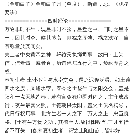
《金销白羊》金销白羊州（奎度）。断躔，忌。《观星
要诀》
==============四时经论==============
万物非时不生，观星非时不验，星盘之中、四时之星不
一，因其时令、察其盛衰，则福之厚薄、祸之浅深，自
有称量於其间矣。
夫土者中央黄帝之神，轩辕氏执绳司事。故曰：土为
信，信者诚，诚者直，所谓绳居五行之中，负载养育之
权。
春初生者,土计不宜与水孛交会，谓之泥逢泛滑。如土躔
四水之度，又逢水孛。春令之土昼生与太阳交会，盖是
阳和一点天地皆春，若有官令禄印爵魁佐之，主守成富
贵，夜生最喜火照。土德朝拱太阳，盖火土俱名精彩，
代日行权用事。北方生者一人之下，万人之上，忠臣良
将。[土有生万物之功，其德至大,故得阳数五,三才五行
皆不可失。]春末夏初生者，谓之土陷山崩，皆非好