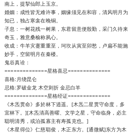
南上，提挈仙郎上玉京。
婚姻：成性皆无难许事，姻缘须见在和容，清风明月为
知已，独占寒衾在晚铜。
子息：一树花残一树果，东君留意便殷勤，采门久待来
奇玉，雅意桑榆称夙心。
收成：牛羊灾蹇重重至，坷坎从寅至卯愁，卢扁不能施
妙手，空留明月在秦楼。
鬼谷真诠：
==============星格喜忌==============
喜格:月绕昆仑
忌格:罗破金龙 木空则折 金忌白羊
==============星格经证==============
《木炁贯命》多於林下逍遥。[木炁二星贯守命度，多
宜林下。][木炁清高善曜、文学之星，守命临身，必主
聪明清秀，或泊孤寡主有寿孤克也。]
《木星得位》仁慈聪俊，木正东方。[通微赋]东方为木