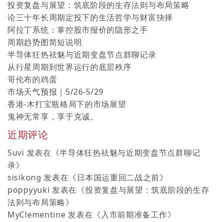
投资复盘与展望：筑底阶段的生存法则与布局策略
论三十年长周期定投下的生活哲学与财富抉择
阿拉丁系统：掌控股市报价的隐形之手
周期趋势图简短说明
半导体狂热祛魅与近期变盘节点群聊记录
从行星周期到世界运行的底层秩序
哥伦布的鸡蛋
市场天气预报｜5/26-5/29
香港-木打宝瓶格局下的市场展望
鬼神无常享，享于克诚。
近期评论
Suvi
发表在《
半导体狂热祛魅与近期变盘节点群聊记
录
》
sisikong
发表在《
日本国运重回二战之前
》
poppyyuki
发表在《
投资复盘与展望：筑底阶段的生存
法则与布局策略
》
MyClementine
发表在《
入市前期准备工作
》