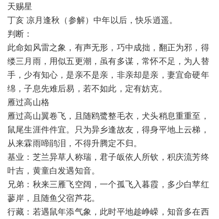
天赐星
丁亥 凉月逢秋（参解）中年以后，快乐逍遥。
判断：
此命如风雷之象，有声无形，巧中成拙，翻正为邪，得
缕三月雨，用似五更潮，虽有多谋，常怀不足，为人替
手，少有知心，是亲不是亲，非亲却是亲，妻宜命硬年
绵，子息先难后易，若不如此，定有妨克。
雁过高山格
雁过高山翼卷飞，且随鸥鹭整毛衣，犬头稍息重重至，
鼠尾生涯件件宜。只为异乡逢故友，得身平地上云梯，
从来霖雨啼鹃泪，不得升腾定不归。
基业：芝兰异草人称瑞，君子皈依人所钦，积庆流芳终
叶吉，黄童白发遇知音。
兄弟：秋来三雁飞空阔，一个孤飞入暮霞，多少白苹红
蓼岸，且随鱼父宿芦花。
行藏：若遇鼠年添气象，此时平地趁峥嵘，知音多在西