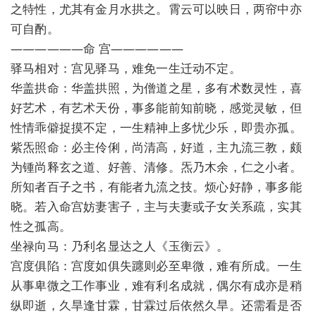
之特性，尤其有金月水拱之。霄云可以映日，两帘中亦
可自酌。
——————命 宫——————
驿马相对：宫见驿马，难免一生迁动不定。
华盖拱命：华盖拱照，为僧道之星，多有术数灵性，喜
好艺术，有艺术天份，事多能前知前晓，感觉灵敏，但
性情乖僻捉摸不定，一生精神上多忧少乐，即贵亦孤。
紫炁照命：必主伶俐，尚清高，好道，主九流三教，颇
为锺尚释玄之道、好善、清修。炁乃木余，仁之小者。
所知者百子之书，有能者九流之技。烦心好静，事多能
晓。若入命宫妨妻害子，主与夫妻或子女关系疏，实其
性之孤高。
坐禄向马：乃利名显达之人《玉衡云》。
宫度俱陷：宫度如俱失躔则必至卑微，难有所成。一生
从事卑微之工作事业，难有利名成就，偶尔有成亦是稍
纵即逝，久旱逢甘霖，甘霖过后依然久旱。还需看是否