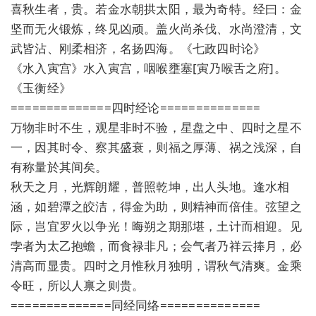
喜秋生者，贵。若金水朝拱太阳，最为奇特。经曰：金
坚而无火锻炼，终见凶顽。盖火尚杀伐、水尚澄清，文
武皆沾、刚柔相济，名扬四海。《七政四时论》
《水入寅宫》水入寅宫，咽喉壅塞[寅乃喉舌之府]。
《玉衡经》
==============四时经论==============
万物非时不生，观星非时不验，星盘之中、四时之星不
一，因其时令、察其盛衰，则福之厚薄、祸之浅深，自
有称量於其间矣。
秋天之月，光辉朗耀，普照乾坤，出人头地。逢水相
涵，如碧潭之皎洁，得金为助，则精神而倍佳。弦望之
际，岂宜罗火以争光！晦朔之期那堪，土计而相迎。见
孛者为太乙抱蟾，而食禄非凡；会气者乃祥云捧月，必
清高而显贵。四时之月惟秋月独明，谓秋气清爽。金乘
令旺，所以人禀之则贵。
==============同经同络==============