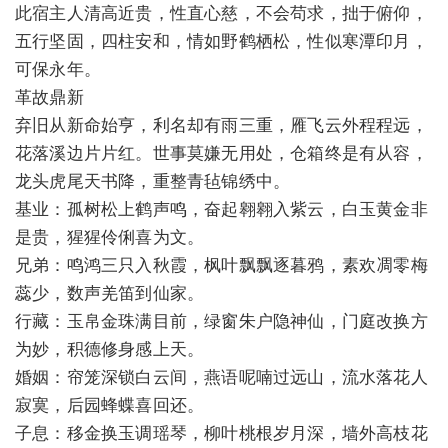
此宿主人清高近贵，性直心慈，不会苟求，拙于俯仰，
五行坚固，四柱安和，情如野鹤栖松，性似寒潭印月，
可保永年。
革故鼎新
弃旧从新命始亨，利名却有雨三重，雁飞云外程程远，
花落溪边片片红。世事莫嫌无用处，仓箱终是有从容，
龙头虎尾天书降，重整青毡锦绣中。
基业：孤树松上鹤声鸣，奋起翱翱入紫云，白玉黄金非
是贵，猩猩伶俐喜为文。
兄弟：鸣鸿三只入秋霞，枫叶飘飘逐暮鸦，素欢凋零梅
蕊少，数声羌笛到仙家。
行藏：玉帛金珠满目前，绿窗朱户隐神仙，门庭改换方
为妙，积德修身感上天。
婚姻：帘笼深锁白云间，燕语呢喃过远山，流水落花人
寂寞，后园蜂蝶喜回还。
子息：移金换玉调瑶琴，柳叶桃根岁月深，墙外高枝花