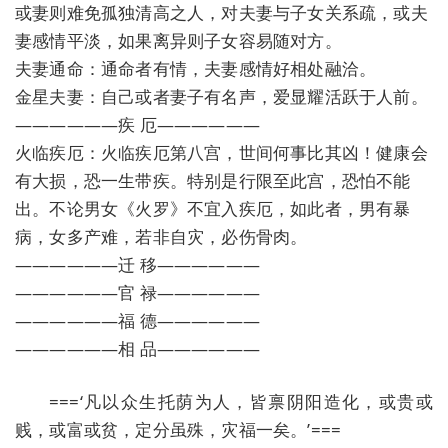
或妻则难免孤独清高之人，对夫妻与子女关系疏，或夫
妻感情平淡，如果离异则子女容易随对方。
夫妻通命：通命者有情，夫妻感情好相处融洽。
金星夫妻：自己或者妻子有名声，爱显耀活跃于人前。
——————疾 厄——————
火临疾厄：火临疾厄第八宫，世间何事比其凶！健康会
有大损，恐一生带疾。特别是行限至此宫，恐怕不能
出。不论男女《火罗》不宜入疾厄，如此者，男有暴
病，女多产难，若非自灾，必伤骨肉。
——————迁 移——————
——————官 禄——————
——————福 德——————
——————相 品——————
===‘凡以众生托荫为人，皆禀阴阳造化，或贵或
贱，或富或贫，定分虽殊，灾福一矣。’===