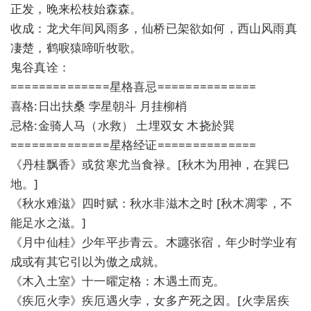
正发，晚来松枝始森森。
收成：龙犬年间风雨多，仙桥已架欲如何，西山风雨真
凄楚，鹤唳猿啼听牧歌。
鬼谷真诠：
==============星格喜忌==============
喜格:日出扶桑 孛星朝斗 月挂柳梢
忌格:金骑人马（水救） 土埋双女 木挠於巽
==============星格经证==============
《丹桂飘香》或贫寒尤当食禄。[秋木为用神，在巽巳
地。]
《秋水难滋》四时赋：秋水非滋木之时 [秋木凋零，不
能足水之滋。]
《月中仙桂》少年平步青云。木躔张宿，年少时学业有
成或有其它引以为傲之成就。
《木入土室》十一曜定格：木遇土而克。
《疾厄火孛》疾厄遇火孛，女多产死之因。[火孛居疾