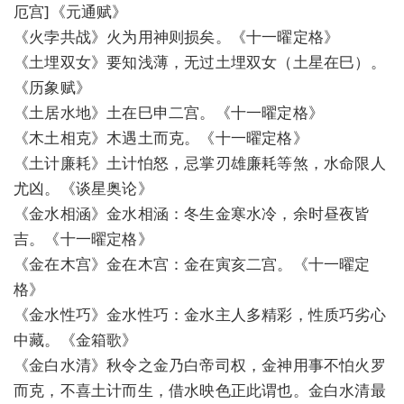
厄宫]《元通赋》
《火孛共战》火为用神则损矣。《十一曜定格》
《土埋双女》要知浅薄，无过土埋双女（土星在巳）。
《历象赋》
《土居水地》土在巳申二宫。《十一曜定格》
《木土相克》木遇土而克。《十一曜定格》
《土计廉耗》土计怕怒，忌掌刃雄廉耗等煞，水命限人
尤凶。《谈星奥论》
《金水相涵》金水相涵：冬生金寒水冷，余时昼夜皆
吉。《十一曜定格》
《金在木宫》金在木宫：金在寅亥二宫。《十一曜定
格》
《金水性巧》金水性巧：金水主人多精彩，性质巧劣心
中藏。《金箱歌》
《金白水清》秋令之金乃白帝司权，金神用事不怕火罗
而克，不喜土计而生，借水映色正此谓也。金白水清最