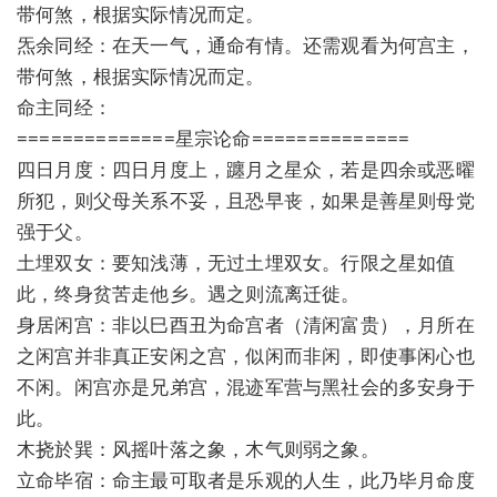
带何煞，根据实际情况而定。
炁余同经：在天一气，通命有情。还需观看为何宫主，
带何煞，根据实际情况而定。
命主同经：
==============星宗论命==============
四日月度：四日月度上，躔月之星众，若是四余或恶曜
所犯，则父母关系不妥，且恐早丧，如果是善星则母党
强于父。
土埋双女：要知浅薄，无过土埋双女。行限之星如值
此，终身贫苦走他乡。遇之则流离迁徙。
身居闲宫：非以巳酉丑为命宫者（清闲富贵），月所在
之闲宫并非真正安闲之宫，似闲而非闲，即使事闲心也
不闲。闲宫亦是兄弟宫，混迹军营与黑社会的多安身于
此。
木挠於巽：风摇叶落之象，木气则弱之象。
立命毕宿：命主最可取者是乐观的人生，此乃毕月命度