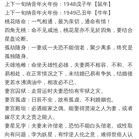
上下一旬纳音年火年份：1948戊子年【鼠年】
上下一旬纳音年火年份：1949己丑年【牛年】
桃花络命：一气相通，最为亲切，通命有情！
四角无桃：命不见咸池，桃花星亦不见於四角，要结合
星盘论断。
孤劫随身：一妻或一夫恐不能偕老，聚少离多，终究是
孤独随身。
天雄地雌：命坐天雄性必雄，夫妻两不相容、不和、不
易相处，在正常情况之下，未结婚已易有争执，结婚後
更若水沸滴油中，相攻必不已。
妻宫囚狱：走背运时夫妻恐怕有牢狱之灾。
妻宫孤虚：日辰不全，故有孤虚。不利婚姻也。
妻宫殿垣：必遇能家之偶。能娶得贤淑之人为妻，或者
嫁尽丈夫之责之能人。
妻星见孛：夫妻未许偕老，恐怕不能白头偕老。或性取
向有问题，孛为妖星，有悖逆人伦之意，难得世俗人认