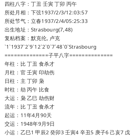
四柱八字：丁丑 壬寅 丁卯 丙午
所处月相：下弦1937/2/3/12:03:57
所处节气：立春1937/2/4/05:25:33
出生地址：Strasbourg(7,48)
复粘档案：默克伦, 卢克
`1`1937`2`9`12`2`0`7`48`0`Strasbourg
==============子平八字==============
年柱：比 丁丑 食杀才
月柱：官 壬寅 印劫伤
日柱：主 丁卯 枭
时柱：劫 丙午 比食
大运：枭 乙巳 劫伤财
流年：比 丁丑 食杀才
起运：11年4月90天
交运：1948年9月9日
小运：乙巳1 甲辰2 癸卯3 壬寅4 辛丑5 庚子6 己亥7 戊