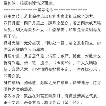
带何煞，根据实际情况而定。
==============星宗论命==============
命主两歧：若非偏生庶出则宜离家出祖或嫁至远方。
四日月度：四日月度上，躔月之星众，若是四余或恶曜
所犯，则父母关系不妥，且恐早丧，如果是善星则母党
强于父。
孤君无辅：无分昼夜，日独处一宫，谓之孤君独立。缺
少亲近辅助之人为忌格。
月居华盖：月若居华盖，清高，威严、孤傲，对数术文
哲有兴趣。僧、道、流行。《玉衡经》。主人头脑聪
慧，喜爱艺术，但性情乖僻捉摸不定，一生多忧少乐，
即贵亦孤。
身在摩羯：如韩愈、苏轼之身在摩羯，谤誉随身，恃才
傲物之类的炁质。
紫炁照身：紫炁在对宫直照身月，有孤独清高之气质。
杀会文昌：杀会文昌，权谋异众《望斗经》。