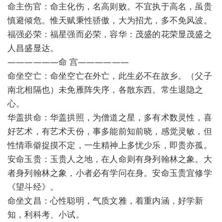
命主伤官：命主化伤，名高则败。不宜执于高名，虽贵
慎避倾危。惟天赋秉性骄傲，大为招尤，多不免风波。
福强必荣：福星强而必荣，容华：茂盛的花荣显茂盛之
人昌盛显达。
——————命 宫——————
命坐空亡：命坐空亡在外亡，此生必不在故乡。（父子
南北相隔也）未免雁阵失序，各散东西。常生退隐之
心。
华盖拱命：华盖拱照，为僧道之星，多有术数灵性，喜
好艺术，有艺术天份，事多能前知前晓，感觉灵敏，但
性情乖僻捉摸不定，一生精神上多忧少乐，即贵亦孤。
安命玉贵：玉贵人之地，在人命则有身列翰林之象。大
者身列翰林之象，小者必有学问在身。安命玉贵宜修学
《望斗经》。
命坐文昌：心性聪明，气质文雅，着重内涵，好学新
知，利科考、小试。