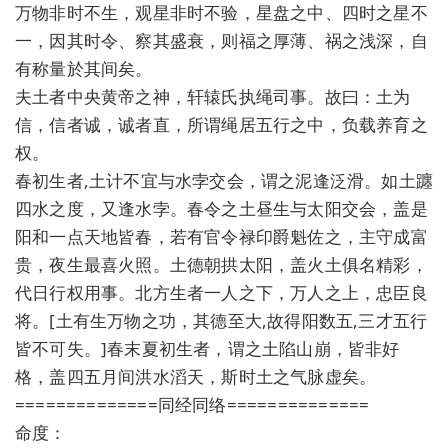
万物非时不生，观星非时不验，星盘之中、四时之星不
一，因其时令、察其盛衰，则福之厚薄、祸之浅深，自
有称量於其间矣。
夫土者中央黄帝之神，轩辕氏执绳司事。故曰：土为
信，信者诚，诚者直，所谓绳居五行之中，负载养育之
权。
春初生者,土计不宜与水孛交会，谓之泥逢泛滑。如土躔
四水之度，又逢水孛。春令之土昼生与太阳交会，盖是
阳和一点天地皆春，若有官令禄印爵魁佐之，主守成富
贵，夜生最喜火照。土德朝拱太阳，盖火土俱名精彩，
代日行权用事。北方生者一人之下，万人之上，忠臣良
将。[土有生万物之功，其德至大,故得阳数五,三才五行
皆不可失。]春末夏初生者，谓之土陷山崩，皆非好
格，盖四五月间洪水滔天，斯时土之气脉虚矣。
==============同经同络==============
命度：