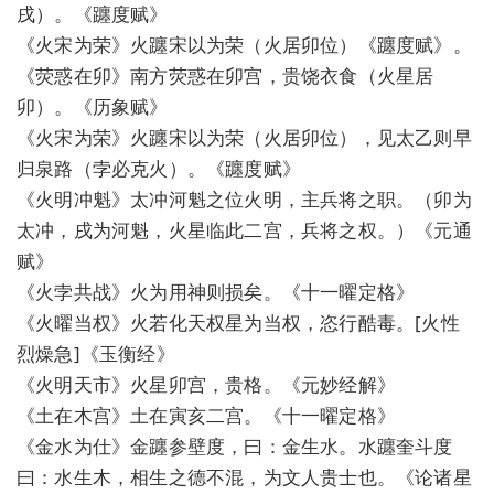
戌）。《躔度赋》
《火宋为荣》火躔宋以为荣（火居卯位）《躔度赋》。
《荧惑在卯》南方荧惑在卯宫，贵饶衣食（火星居
卯）。《历象赋》
《火宋为荣》火躔宋以为荣（火居卯位），见太乙则早
归泉路（孛必克火）。《躔度赋》
《火明冲魁》太冲河魁之位火明，主兵将之职。（卯为
太冲，戌为河魁，火星临此二宫，兵将之权。）《元通
赋》
《火孛共战》火为用神则损矣。《十一曜定格》
《火曜当权》火若化天权星为当权，恣行酷毒。[火性
烈燥急]《玉衡经》
《火明天市》火星卯宫，贵格。《元妙经解》
《土在木宫》土在寅亥二宫。《十一曜定格》
《金水为仕》金躔参壁度，曰：金生水。水躔奎斗度
曰：水生木，相生之德不混，为文人贵士也。《论诸星