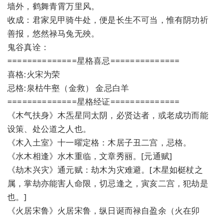
墙外，鹤舞青霄万里风。
收成：君家见甲骑牛处，便是长生不可当，惟有阴功祈
善报，悠然禄马兔无殃。
鬼谷真诠：
==============星格喜忌==============
喜格:火宋为荣
忌格:泉枯牛壑（金救） 金忌白羊
==============星格经证==============
《木气扶身》木炁星同太阴，必贤达者，或老成功而能
设策、处公道之人也。
《木入土室》十一曜定格：木居子丑二宫，忌格。
《水木相逢》水木重临，文章秀丽。[元通赋]
《劫木兴灾》通元赋：劫木为灾难避。[木星如梃杖之
属，掌劫亦能害人命限，切忌逢之，寅亥二宫，犯劫是
也。]
《火居宋鲁》火居宋鲁，纵日诞而禄自盈余（火在卯