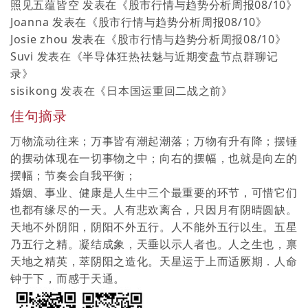
照见五蕴皆空
发表在《
股市行情与趋势分析周报08/10
》
Joanna
发表在《
股市行情与趋势分析周报08/10
》
Josie zhou
发表在《
股市行情与趋势分析周报08/10
》
Suvi
发表在《
半导体狂热祛魅与近期变盘节点群聊记
录
》
sisikong
发表在《
日本国运重回二战之前
》
佳句摘录
万物流动往来；万事皆有潮起潮落；万物有升有降；摆锤
的摆动体现在一切事物之中；向右的摆幅，也就是向左的
摆幅；节奏会自我平衡；
婚姻、事业、健康是人生中三个最重要的环节，可惜它们
也都有缘尽的一天。人有悲欢离合，只因月有阴晴圆缺。
天地不外阴阳，阴阳不外五行。人不能外五行以生。五星
乃五行之精。凝结成象，天垂以示人者也。人之生也，禀
天地之精英，萃阴阳之造化。天星运于上而适厥期．人命
钟于下，而感于天通。