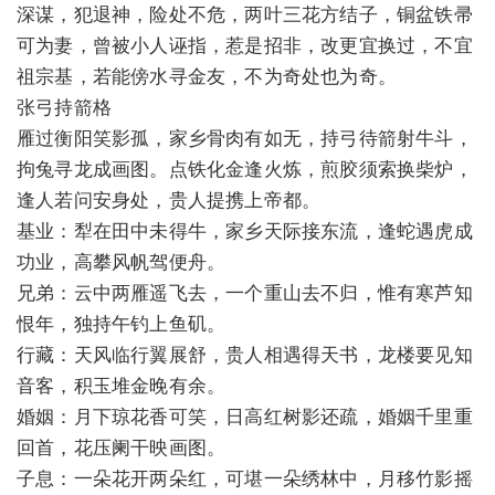
深谋，犯退神，险处不危，两叶三花方结子，铜盆铁帚
可为妻，曾被小人诬指，惹是招非，改更宜换过，不宜
祖宗基，若能傍水寻金友，不为奇处也为奇。
张弓持箭格
雁过衡阳笑影孤，家乡骨肉有如无，持弓待箭射牛斗，
拘兔寻龙成画图。点铁化金逢火炼，煎胶须索换柴炉，
逢人若问安身处，贵人提携上帝都。
基业：犁在田中未得牛，家乡天际接东流，逢蛇遇虎成
功业，高攀风帆驾便舟。
兄弟：云中两雁遥飞去，一个重山去不归，惟有寒芦知
恨年，独持午钓上鱼矶。
行藏：天风临行翼展舒，贵人相遇得天书，龙楼要见知
音客，积玉堆金晚有余。
婚姻：月下琼花香可笑，日高红树影还疏，婚姻千里重
回首，花压阑干映画图。
子息：一朵花开两朵红，可堪一朵绣林中，月移竹影摇