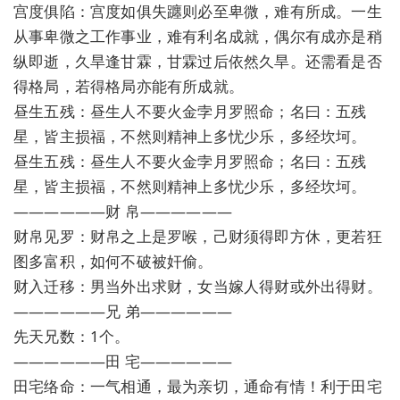
宫度俱陷：宫度如俱失躔则必至卑微，难有所成。一生
从事卑微之工作事业，难有利名成就，偶尔有成亦是稍
纵即逝，久旱逢甘霖，甘霖过后依然久旱。还需看是否
得格局，若得格局亦能有所成就。
昼生五残：昼生人不要火金孛月罗照命；名曰：五残
星，皆主损福，不然则精神上多忧少乐，多经坎坷。
昼生五残：昼生人不要火金孛月罗照命；名曰：五残
星，皆主损福，不然则精神上多忧少乐，多经坎坷。
——————财 帛——————
财帛见罗：财帛之上是罗喉，己财须得即方休，更若狂
图多富积，如何不破被奸偷。
财入迁移：男当外出求财，女当嫁人得财或外出得财。
——————兄 弟——————
先天兄数：1个。
——————田 宅——————
田宅络命：一气相通，最为亲切，通命有情！利于田宅