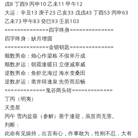
戌8 丁酉9 丙申10 乙未11 甲午12
大运：辛丑13 庚子23 己亥33 戊戌43 丁酉53 丙申63
乙未73 甲午83 癸巳93 壬辰103
==============四字终身==============
四字终身：缺月增圆
==============金锁钥匙==============
顺数男命：烛心作梁栋 不假斧斤成
顺数岁运：朝霜逢暖日 立便减寒威
逆数男命：鱼虾北海过 海水变桑田
逆数岁运：凿井得逢泉 先劳而后畅
=============鬼谷两头钳=============
丁丙（明夷）
天贵星
丙午 雪内盆葵（参解）善于逢迎，虽贫而无害。
判断：
此命有见操持，出言有心，作事敢为，性刚不忍，大有