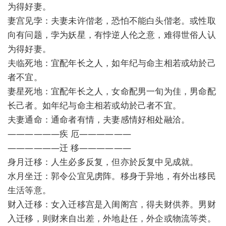
为得好妻。
妻宫见孛：夫妻未许偕老，恐怕不能白头偕老。或性取
向有问题，孛为妖星，有悖逆人伦之意，难得世俗人认
为得好妻。
夫临死地：宜配年长之人，如年纪与命主相若或幼於己
者不宜。
妻星死地：宜配年长之人，女命配男一旬为佳，男命配
长己者。如年纪与命主相若或幼於己者不宜。
夫妻通命：通命者有情，夫妻感情好相处融洽。
——————疾 厄——————
——————迁 移——————
身月迁移：人生必多反复，但亦於反复中见成就。
水月坐迁：郭令公宜见虏阵。移身于异地，有外出移民
生活等意。
财入迁移：女入迁移宫是入闺阁宫，得夫财供养。男财
入迁移，则财来自出差，外地赴任，外企或物流等类。