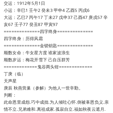
交运：1912年5月1日
小运：辛巳1 壬午2 癸未3 甲申4 乙酉5 丙戌6
大运：乙巳7 丙午17 丁未27 戊申37 己酉47 庚戌57 辛
亥67 壬子77 癸丑87 甲寅97
==============四字终身==============
四字终身：历得风霜
==============金锁钥匙==============
顺数女命：牛女星方度 谁家波浪生
顺数岁运：梅花开雪下 己自压群芳
=============鬼谷两头钳=============
丁庚（临）
天声星
庚辰 秋燕营巢（参解）为他人一世辛勤。
判断：
此命恩里成怨.巧中成拙.为人倾吐心怀.倒被辜恩负义.亲
情不立.兄弟难和.离祖成家.孤寂自立.福如秋夜云遮月.