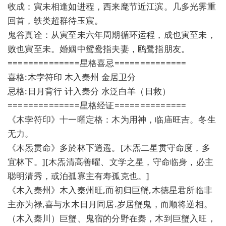
收成：寅未相逢如进程，西来麾节近江滨。几多光霁重
回首，轶类超群待玉宸。
鬼谷真诠：从寅至未六年周期循环运程，成也寅至未，
败也寅至未。婚姻中鸳鸯指夫妻，鸥鹭指朋友。
==============星格喜忌==============
喜格:木孛符印 木入秦州 金居卫分
忌格:日月背行 计入秦分 水泛白羊（日救）
==============星格经证==============
《木孛符印》十一曜定格：木为用神，临庙旺吉。冬生
无力。
《木炁贯命》多於林下逍遥。[木炁二星贯守命度，多
宜林下。][木炁清高善曜、文学之星，守命临身，必主
聪明清秀，或泊孤寡主有寿孤克也。]
《木入秦州》木入秦州旺,而初归巨蟹,木徳星君所临非
主亦为禄,喜与水木日月同居.岁居蟹鬼，而顺将逆相。
（木入秦川）巨蟹、鬼宿的分野在秦，木到巨蟹入旺，