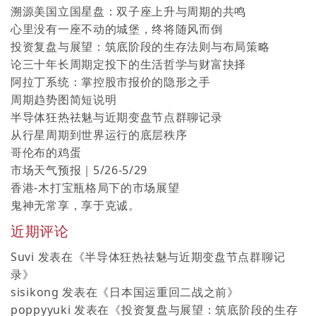
溯源美国立国星盘：双子座上升与周期的共鸣
心里没有一座不动的城堡，终将随风而倒
投资复盘与展望：筑底阶段的生存法则与布局策略
论三十年长周期定投下的生活哲学与财富抉择
阿拉丁系统：掌控股市报价的隐形之手
周期趋势图简短说明
半导体狂热祛魅与近期变盘节点群聊记录
从行星周期到世界运行的底层秩序
哥伦布的鸡蛋
市场天气预报｜5/26-5/29
香港-木打宝瓶格局下的市场展望
鬼神无常享，享于克诚。
近期评论
Suvi
发表在《
半导体狂热祛魅与近期变盘节点群聊记
录
》
sisikong
发表在《
日本国运重回二战之前
》
poppyyuki
发表在《
投资复盘与展望：筑底阶段的生存