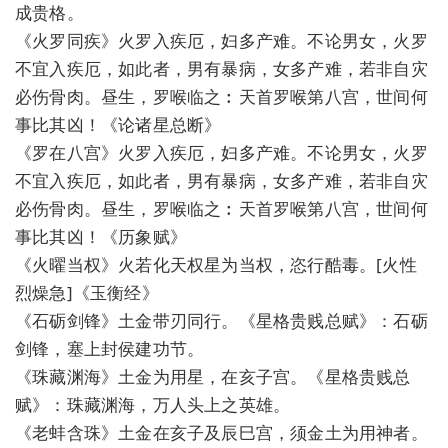
成贵格。
《火罗同疾》火罗入疾厄，妇多产难。不论男女，火罗
不宜入疾厄，如此者，男有暴病，女多产难，若非自灾
必伤骨肉。昼生，罗喉临之︰天首罗喉第八宫，世间何
事比其凶！《论诸星总断》
《罗在八宫》火罗入疾厄，妇多产难。不论男女，火罗
不宜入疾厄，如此者，男有暴病，女多产难，若非自灾
必伤骨肉。昼生，罗喉临之︰天首罗喉第八宫，世间何
事比其凶！《历象赋》
《火曜当权》火若化天权星为当权，恣行酷毒。[火性
烈燥急]《玉衡经》
《石砺剑锋》土金带刃同行。《星格贵贱总赋》：石砺
剑锋，塞上封侯建功节。
《珠藏渊海》土金为用星，在亥子宫。《星格贵贱总
赋》：珠藏渊海，万人头上之英雄。
《老蚌含珠》土金在亥子及辰巳宫，须金土为用神者。