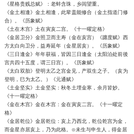
《星格贵贱总赋》：老蚌含珠，乡闾望重。
《金土相逢》金土相逢，此辈盖能修合（金土指道门修
合）。《历象赋》
《土在木宫》土在寅亥二宫。《十一曜定格》
《金居卫分》金照卫而主寿（金在亥宫）《躔度赋》西
方太白向卫分，益寿延年（金星居亥）。《历象赋》
《三日逢金》年年获福，皆因三日逢金（太阳泊处前後
宫共四十五度，谓三日宫）。《历象赋》
《太白双胎》登明太乙之宫金见，产双生之子。（亥为
登明，巳为太乙。）《元通赋》
《土金坚实》土金坚实：秋冬土埋金寒，余月皆妙。
《十一曜定格》
《金在木宫》金在木宫：金在寅亥二宫。《十一曜定
格》
《金居乾位》金居乾位：亥上乃西北，乾位乾宫为金，
而金星亦居亥上，乃为此格。⊙未生与申生人，得金居