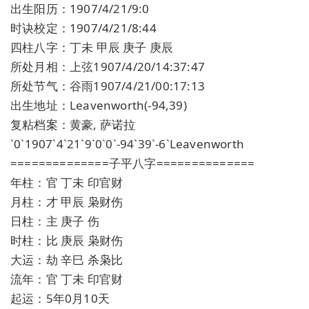
出生阳历：1907/4/21/9:0
时诀校定：1907/4/21/8:44
四柱八字：丁未 甲辰 庚子 庚辰
所处月相：上弦1907/4/20/14:37:47
所处节气：谷雨1907/4/21/00:17:13
出生地址：Leavenworth(-94,39)
复粘档案：黄豪, 萨诺拉
`0`1907`4`21`9`0`0`-94`39`-6`Leavenworth
==============子平八字==============
年柱：官 丁未 印官财
月柱：才 甲辰 枭财伤
日柱：主 庚子 伤
时柱：比 庚辰 枭财伤
大运：劫 辛巳 杀枭比
流年：官 丁未 印官财
起运：5年0月10天