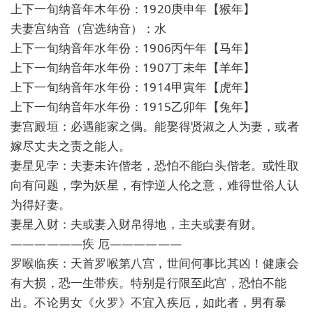
上下一旬纳音年木年份：1920庚申年【猴年】
夫妻宫纳音（宫选纳音）：水
上下一旬纳音年水年份：1906丙午年【马年】
上下一旬纳音年水年份：1907丁未年【羊年】
上下一旬纳音年水年份：1914甲寅年【虎年】
上下一旬纳音年水年份：1915乙卯年【兔年】
妻宫殿垣：必遇能家之偶。能娶得贤淑之人为妻，或者
嫁尽丈夫之责之能人。
妻星见孛：夫妻未许偕老，恐怕不能白头偕老。或性取
向有问题，孛为妖星，有悖逆人伦之意，难得世俗人认
为得好妻。
妻星入财：夫或妻入财帛得地，主夫或妻有财。
——————疾 厄——————
罗喉临疾：天首罗喉第八宫，世间何事比其凶！健康会
有大损，恐一生带疾。特别是行限至此宫，恐怕不能
出。不论男女《火罗》不宜入疾厄，如此者，男有暴