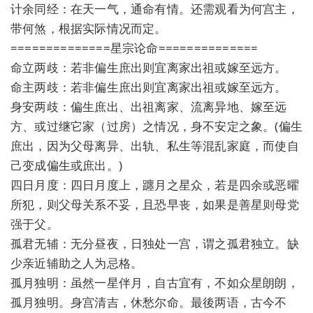
计余同经：在天一气，通命有情。还需观看为何宫主，
带何煞，根据实际情况而定。
==============星宗论命==============
命立两歧：若非偏生庶出则宜离家出祖或嫁至远方。
命主两歧：若非偏生庶出则宜离家出祖或嫁至远方。
身安两歧：偏生庶出、出祖离家、流离异地、嫁至远
方、或过继它家（过房）之情况，身不安定之象。(偏生
庶出，因为父母离异、出轨、私生等混乱家庭，而使自
己变成偏生或庶出。)
四日月度：四日月度上，躔月之星众，若是四余或恶曜
所犯，则父母关系不妥，且恐早丧，如果是善星则母党
强于父。
孤君无辅：无分昼夜，日独处一宫，谓之孤君独立。缺
少亲近辅助之人为忌格。
孤月独明：虽然一星伴月，自古宜有，不如众星朗朗，
孤月独明。身宫清吉，休愁尔命。最後两语，古今不