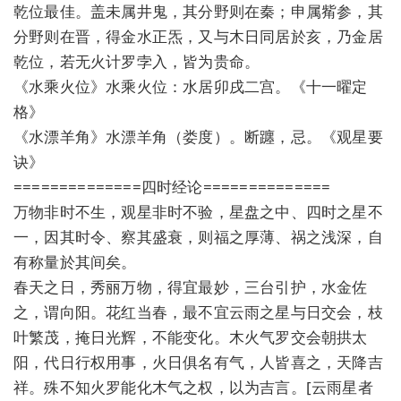
乾位最佳。盖未属井鬼，其分野则在秦；申属觜参，其
分野则在晋，得金水正炁，又与木日同居於亥，乃金居
乾位，若无火计罗孛入，皆为贵命。
《水乘火位》水乘火位：水居卯戌二宫。《十一曜定
格》
《水漂羊角》水漂羊角（娄度）。断躔，忌。《观星要
诀》
==============四时经论==============
万物非时不生，观星非时不验，星盘之中、四时之星不
一，因其时令、察其盛衰，则福之厚薄、祸之浅深，自
有称量於其间矣。
春天之日，秀丽万物，得宜最妙，三台引护，水金佐
之，谓向阳。花红当春，最不宜云雨之星与日交会，枝
叶繁茂，掩日光辉，不能变化。木火气罗交会朝拱太
阳，代日行权用事，火日俱名有气，人皆喜之，天降吉
祥。殊不知火罗能化木气之权，以为吉言。[云雨星者