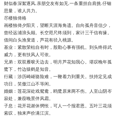
财似春深絮逐风.亲朋交友有如无.一条重担自肩挑.仔钿
思量，谁人共力。
尽楼独倚格
画楼独倚夕阳天，望断天涯海角遗。自向孤舟音信少，
曾经远浦浪头颠。长空咫尺终须到，家计三干信有缘。
借间白头渔叟道，芦花有径入桃源。
基业：紧散荣枯自有时，殷勤心事有强机。到头终得武
威力，更有扶风人可依。
兄弟：双双雁唳天边去，明月芦花知我心。堪叹晚年孤
鹭下，竹边猿鹤是知音。
行藏：涉历崎岖骆险难，一鞭着力到重关。扶持定见成
功日，笑傲江山不等闲。
婚姻：莲花深处戏鸳鸯，鸥鹭原来两不伤。人至山阴岑
寂处，兼葭晚景伴风霜。
子息：花开花谢休惘怅，可人一个报君恩。五叶三花须
索叹，独来声价满江滨。