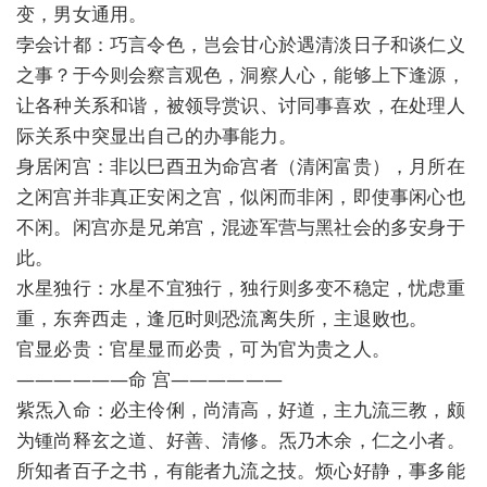
变，男女通用。
孛会计都：巧言令色，岂会甘心於遇清淡日子和谈仁义
之事？于今则会察言观色，洞察人心，能够上下逢源，
让各种关系和谐，被领导赏识、讨同事喜欢，在处理人
际关系中突显出自己的办事能力。
身居闲宫：非以巳酉丑为命宫者（清闲富贵），月所在
之闲宫并非真正安闲之宫，似闲而非闲，即使事闲心也
不闲。闲宫亦是兄弟宫，混迹军营与黑社会的多安身于
此。
水星独行：水星不宜独行，独行则多变不稳定，忧虑重
重，东奔西走，逢厄时则恐流离失所，主退败也。
官显必贵：官星显而必贵，可为官为贵之人。
——————命 宫——————
紫炁入命：必主伶俐，尚清高，好道，主九流三教，颇
为锺尚释玄之道、好善、清修。炁乃木余，仁之小者。
所知者百子之书，有能者九流之技。烦心好静，事多能