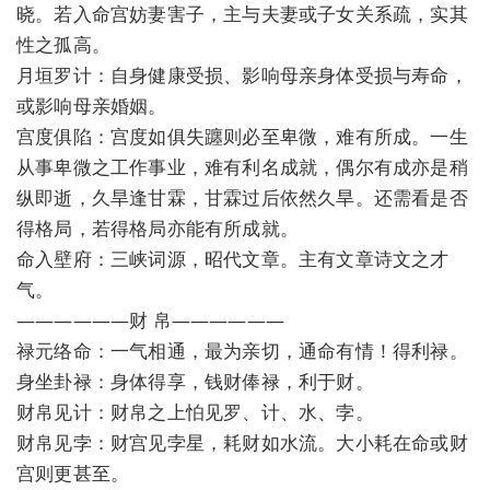
晓。若入命宫妨妻害子，主与夫妻或子女关系疏，实其
性之孤高。
月垣罗计：自身健康受损、影响母亲身体受损与寿命，
或影响母亲婚姻。
宫度俱陷：宫度如俱失躔则必至卑微，难有所成。一生
从事卑微之工作事业，难有利名成就，偶尔有成亦是稍
纵即逝，久旱逢甘霖，甘霖过后依然久旱。还需看是否
得格局，若得格局亦能有所成就。
命入壁府：三峡词源，昭代文章。主有文章诗文之才
气。
——————财 帛——————
禄元络命：一气相通，最为亲切，通命有情！得利禄。
身坐卦禄：身体得享，钱财俸禄，利于财。
财帛见计：财帛之上怕见罗、计、水、孛。
财帛见孛：财宫见孛星，耗财如水流。大小耗在命或财
宫则更甚至。