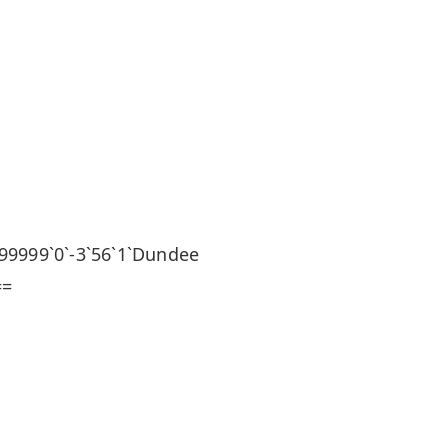
99`0`-3`56`1`Dundee
==