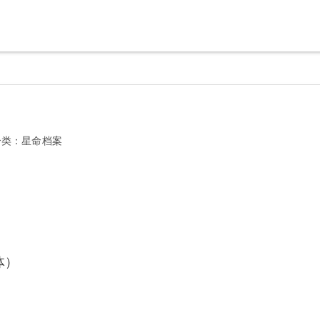
分类：
星命档案
体）