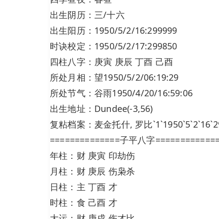
出生阴历：三/十六
出生阳历：1950/5/2/16:299999
时诀校定：1950/5/2/17:299850
四柱八字：庚寅 庚辰 丁酉 己酉
所处月相：望1950/5/2/06:19:29
所处节气：谷雨1950/4/20/16:59:06
出生地址：Dundee(-3,56)
复粘档案：麦金托什, 罗比`1`1950`5`2`16`2999
==============子平八字============
年柱：财 庚寅 印劫伤
月柱：财 庚辰 伤枭杀
日柱：主 丁酉 才
时柱：食 己酉 才
大运：财 庚戌 伤才比