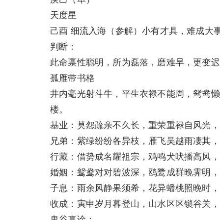
天度星
己酉 细流入海（参解）小有才具，难成大
判断：
此命禀性聪明，所为磊落，磨难早，更变迟
孤雁带书格
井内毫光射斗牛，平生衣禄不能周，鸳鸯懒
楼。
基业：莫怨疏亲不久长，重荣重禄自风光，
兄弟：紫绿纷纷各异枝，雁飞吴越雨凄其，
行藏：借势成名耀祖宗，鸡鸣犬吠播高风，
婚姻：鸳鸯对对碧波深，鸥鹭成群晚霁明，
子息：雨余风静果须希，花异蟠桃照晚时，
收成：寅申岁月暮登山，山水区区锁谷关，
鬼谷真诠：