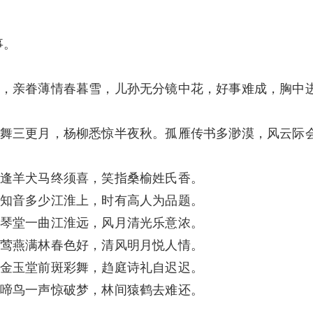
事。
，亲眷薄情春暮雪，儿孙无分镜中花，好事难成，胸中
舞三更月，杨柳悉惊半夜秋。孤雁传书多渺漠，风云际
逢羊犬马终须喜，笑指桑榆姓氏香。
知音多少江淮上，时有高人为品题。
琴堂一曲江淮远，风月清光乐意浓。
莺燕满林春色好，清风明月悦人情。
金玉堂前斑彩舞，趋庭诗礼自迟迟。
啼鸟一声惊破梦，林间猿鹤去难还。