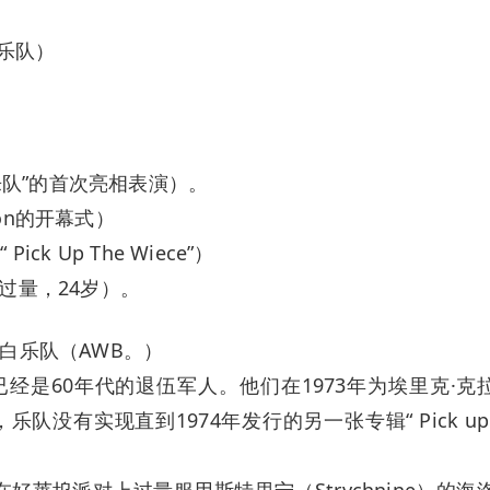
乐队）
乐队”的首次亮相表演）。
ton的开幕式）
k Up The Wiece”）
因过量，24岁）。
白乐队（AWB。）
是60年代的退伍军人。他们在1973年为埃里克·克拉普顿
始，乐队没有实现直到1974年发行的另一张专辑“ Pick up 
h）在好莱坞派对上过量服用斯特里宁（Strychnine）的