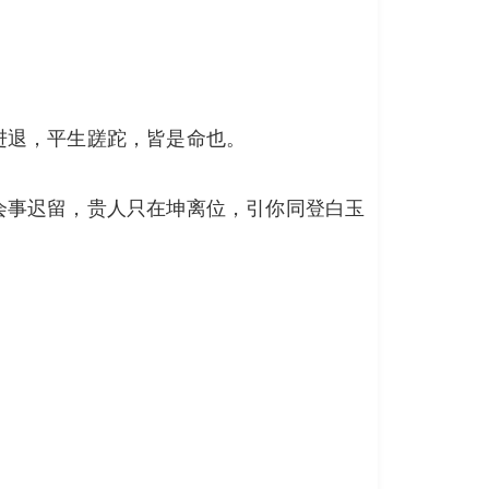
进退，平生蹉跎，皆是命也。
会事迟留，贵人只在坤离位，引你同登白玉