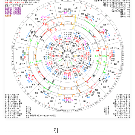
================引================