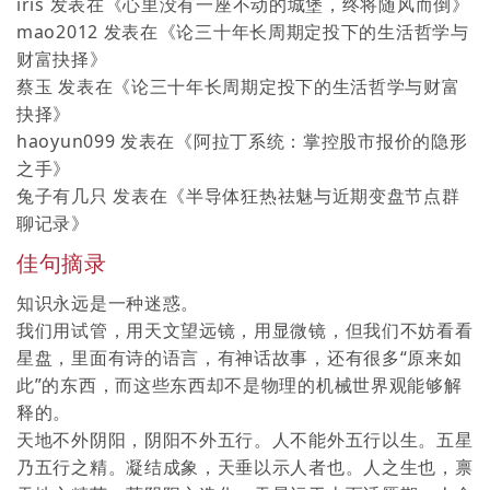
iris
发表在《
心里没有一座不动的城堡，终将随风而倒
》
mao2012
发表在《
论三十年长周期定投下的生活哲学与
财富抉择
》
蔡玉
发表在《
论三十年长周期定投下的生活哲学与财富
抉择
》
haoyun099
发表在《
阿拉丁系统：掌控股市报价的隐形
之手
》
兔子有几只
发表在《
半导体狂热祛魅与近期变盘节点群
聊记录
》
佳句摘录
知识永远是一种迷惑。
我们用试管，用天文望远镜，用显微镜，但我们不妨看看
星盘，里面有诗的语言，有神话故事，还有很多“原来如
此”的东西，而这些东西却不是物理的机械世界观能够解
释的。
天地不外阴阳，阴阳不外五行。人不能外五行以生。五星
乃五行之精。凝结成象，天垂以示人者也。人之生也，禀