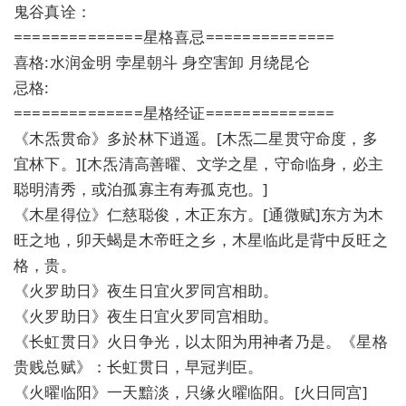
鬼谷真诠：
==============星格喜忌==============
喜格:水润金明 孛星朝斗 身空害卸 月绕昆仑
忌格:
==============星格经证==============
《木炁贯命》多於林下逍遥。[木炁二星贯守命度，多
宜林下。][木炁清高善曜、文学之星，守命临身，必主
聪明清秀，或泊孤寡主有寿孤克也。]
《木星得位》仁慈聪俊，木正东方。[通微赋]东方为木
旺之地，卯天蝎是木帝旺之乡，木星临此是背中反旺之
格，贵。
《火罗助日》夜生日宜火罗同宫相助。
《火罗助日》夜生日宜火罗同宫相助。
《长虹贯日》火日争光，以太阳为用神者乃是。《星格
贵贱总赋》：长虹贯日，早冠判臣。
《火曜临阳》一天黯淡，只缘火曜临阳。[火日同宫]