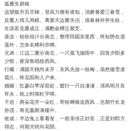
孤雁失群格
远望能升百尽梯，登高力倦有谁知，消磨眷爱三春雪，
反覆人情几局棋。离塞天边雁失侣，借春林外笋生枝，
生涯若见重成立，满酌金樽泛紫芝。
基业：纷纷祖计分南北，整理田园东复西，终知势在逍
遥外，怎奈名稀利亦稀。
兄弟：江边二雁分南北，一只孤飞烟雨中，回首夕阳多
少恨，夜深鱼唱怨西风。
行藏：满园天桃尚未开，东风先放一枝梅，虽然傲雪凌
霜久，终见阳和入户来。
婚姻：红蓼白苹深窈处，鸳行一只自凄凄，清风明月良
宵永，枕上时闻杜宇啼。
子息：两朵花开一朵红，寄枝蝉噪送西风，岂期竹长龙
孙茂，将见螽斯满槛中。
收成：半边兔上看看发，一箭亲传正好音，正是刘郎方
得志，何期犬吠向花阴。