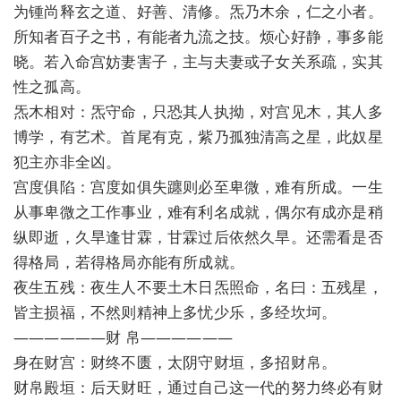
为锺尚释玄之道、好善、清修。炁乃木余，仁之小者。
所知者百子之书，有能者九流之技。烦心好静，事多能
晓。若入命宫妨妻害子，主与夫妻或子女关系疏，实其
性之孤高。
炁木相对：炁守命，只恐其人执拗，对宫见木，其人多
博学，有艺术。首尾有克，紫乃孤独清高之星，此奴星
犯主亦非全凶。
宫度俱陷：宫度如俱失躔则必至卑微，难有所成。一生
从事卑微之工作事业，难有利名成就，偶尔有成亦是稍
纵即逝，久旱逢甘霖，甘霖过后依然久旱。还需看是否
得格局，若得格局亦能有所成就。
夜生五残：夜生人不要土木日炁照命，名曰：五残星，
皆主损福，不然则精神上多忧少乐，多经坎坷。
——————财 帛——————
身在财宫：财终不匮，太阴守财垣，多招财帛。
财帛殿垣：后天财旺，通过自己这一代的努力终必有财