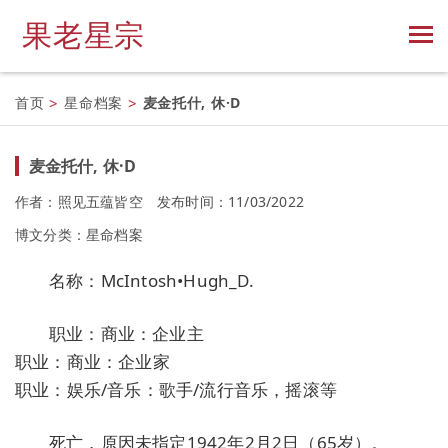
果老星宗
首页
>
星命档案
>
麦金托什, 休·D
麦金托什, 休·D
作者：照见五蕴皆空
发布时间：11/03/2022
博文分类：
星命档案
名称：McIntosh•Hugh_D.
职业：商业：企业主
职业：商业：企业家
职业：娱乐/音乐：歌手/流行音乐，摇滚等
死亡，原因未指定1942年2月2日（65岁）。