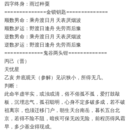
四字终身：雨过种粟
==============金锁钥匙==============
顺数男命：乘舟渡日月 天表厌烟波
顺数岁运：野渡日逢舟 先劳而后豫
逆数男命：乘舟渡日月 天表厌烟波
逆数岁运：野渡日逢舟 先劳而后豫
=============鬼谷两头钳=============
丙己（晋）
天忧星
乙亥 井底观天（参解）见识狭小，所得无几。
判断：
此命半虚半实，或浊或清，俗不俗孤不孤，爱打鼓敲
板，沉埋志气，孤召聪明，心身不定多破多成，若不破
祖离宗，也须迁移门户，朝生天台南岳，暮长五台北
京，若得不险不阻，暗疾可保无凶无险，前程历得风霜
早，多少基业得现成。