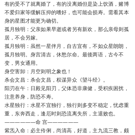
有的受不了就离婚了，有的没离婚但是染上饮酒，赌博
不爱归家等缓解压抑的嗜好，也可能会损寿。需看其本
身的星图才能更为确切。
孤月独明：父亲如果早逝或者另有新欢，那么亲母则孤
居，不会另嫁。
孤月独明：虽然一星伴月，自古宜有，不如众星朗朗，
孤月独明。身宫清吉，休愁尔命。最後两语，古今不
变，男女通用。
身空害卸：月空则明之象也！
杀会文昌：杀会文昌，权谋异众《望斗经》。
阳刃在午：日殿见阳刃，父体恐非康健，受积疾困扰，
注意养身，防恐不寿。
水星独行：水星不宜独行，独行则多变不稳定，忧虑重
重，东奔西走，逢厄时则恐流离失所，主退败也。
——————命 宫——————
紫炁入命：必主伶俐，尚清高，好道，主九流三教，颇