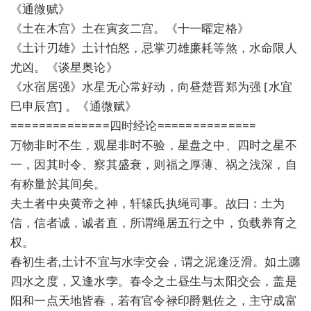
《通微赋》
《土在木宫》土在寅亥二宫。《十一曜定格》
《土计刃雄》土计怕怒，忌掌刃雄廉耗等煞，水命限人
尤凶。《谈星奥论》
《水宿居强》水星无心常好动，向昼楚晋郑为强 [水宜
巳申辰宫] 。《通微赋》
==============四时经论==============
万物非时不生，观星非时不验，星盘之中、四时之星不
一，因其时令、察其盛衰，则福之厚薄、祸之浅深，自
有称量於其间矣。
夫土者中央黄帝之神，轩辕氏执绳司事。故曰：土为
信，信者诚，诚者直，所谓绳居五行之中，负载养育之
权。
春初生者,土计不宜与水孛交会，谓之泥逢泛滑。如土躔
四水之度，又逢水孛。春令之土昼生与太阳交会，盖是
阳和一点天地皆春，若有官令禄印爵魁佐之，主守成富