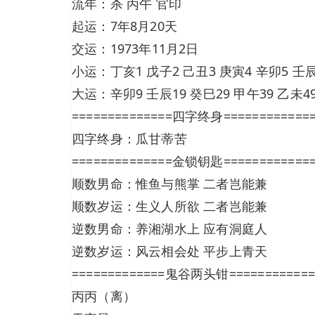
流年：杀 丙午 官印
起运：7年8月20天
交运：1973年11月2日
小运：丁亥1 戊子2 己丑3 庚寅4 辛卯5 壬辰
大运：辛卯9 壬辰19 癸巳29 甲午39 乙未49
==============四字终身============
四字终身：瓜甘蒂苦
==============金锁钥匙============
顺数男命：惟鱼与熊掌 二者岂能兼
顺数岁运：生义人所欲 二者岂能兼
逆数男命：养湘湖水上 应有洞庭人
逆数岁运：风云相会处 平步上青天
=============鬼谷两头钳============
丙丙（离）