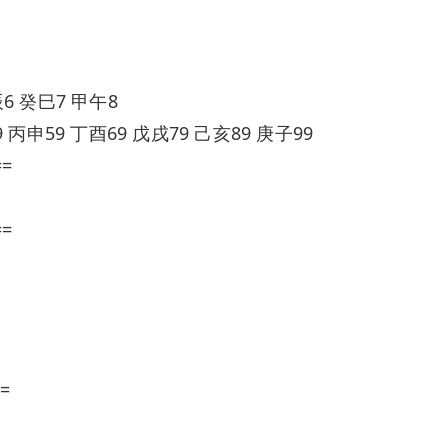
6 癸巳7 甲午8
 丙申59 丁酉69 戊戌79 己亥89 庚子99
==
==
=