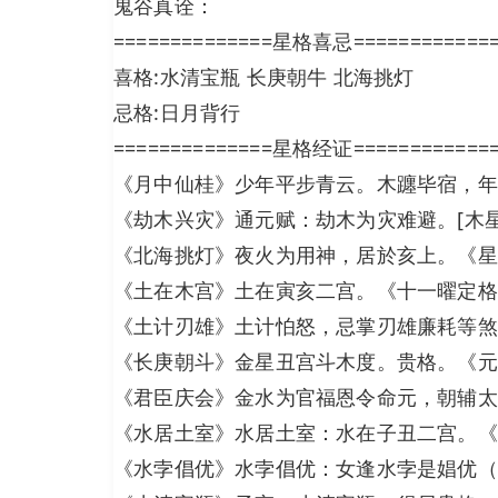
鬼谷真诠：
==============星格喜忌============
喜格:水清宝瓶 长庚朝牛 北海挑灯
忌格:日月背行
==============星格经证============
《月中仙桂》少年平步青云。木躔毕宿，年
《劫木兴灾》通元赋：劫木为灾难避。[木
《北海挑灯》夜火为用神，居於亥上。《星
《土在木宫》土在寅亥二宫。《十一曜定格
《土计刃雄》土计怕怒，忌掌刃雄廉耗等煞
《长庚朝斗》金星丑宫斗木度。贵格。《元
《君臣庆会》金水为官福恩令命元，朝辅太
《水居土室》水居土室：水在子丑二宫。《
《水孛倡优》水孛倡优：女逢水孛是娼优（