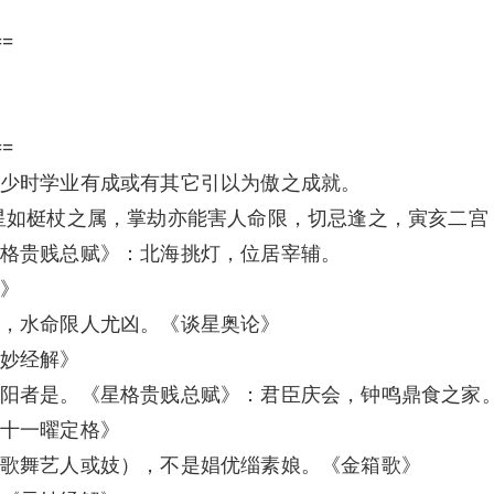
==
==
少时学业有成或有其它引以为傲之成就。
星如梃杖之属，掌劫亦能害人命限，切忌逢之，寅亥二宫
格贵贱总赋》：北海挑灯，位居宰辅。
》
，水命限人尤凶。《谈星奥论》
妙经解》
阳者是。《星格贵贱总赋》：君臣庆会，钟鸣鼎食之家
十一曜定格》
歌舞艺人或妓），不是娼优缁素娘。《金箱歌》