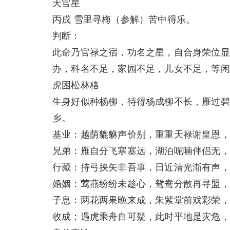
天官星
丙戌 雪里寻梅（参解）苦中得乐。
判断：
此命乃官禄之宿，功名之星，自合身荣位显
办，科名不足，家园不足，儿女不足，等闲
虎困松林格
生身好似种杨柳，待得杨成柳不长，雁过碧
乡。
基业：越荫貔貅声价别，重重天禄谢皇恩，
兄弟：雁自分飞寒塞远，湖泊呢喃伴侣无，
行藏：持弓挟矢非吾事，日近清光渐有声，
婚姻：莺燕纷纷未趁心，鸳鸯分散再寻盟，
子息：两花两果晚来成，朱紫堂前戏彩荣，
收成：遇虎乘舟自可疑，此时平地是灾危，