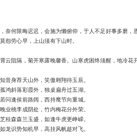
，奈何限晦迟迟，会施为懒俯仰，于人不足好事多磨，
莫怨劳心早，上山须有下山时。
霄云阻隔，菊开寒露晚馨香。山寒虎困终须醒，地冷花
知音身荐天山外，笑傲翱翔待玉辰。
孤鸿斜落彩霞外，独桌扁舟过五湖。
若问逢侯前路阔，西持麾节向重城。
晚业桃李成阴处，竹内梅花分外荣。
芝桂森森兰玉盛，如逢牛虎更峥嵘。
如龙识势知机早，高挂风帆趁对飞。