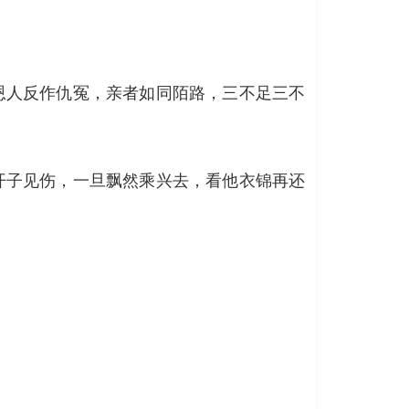
恩人反作仇冤，亲者如同陌路，三不足三不
开子见伤，一旦飘然乘兴去，看他衣锦再还