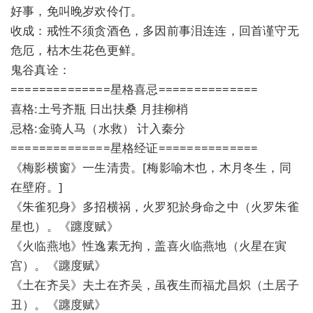
好事，免叫晚岁欢伶仃。
收成：戒性不须贪酒色，多因前事泪连连，回首谨守无
危厄，枯木生花色更鲜。
鬼谷真诠：
==============星格喜忌==============
喜格:土号齐瓶 日出扶桑 月挂柳梢
忌格:金骑人马（水救） 计入秦分
==============星格经证==============
《梅影横窗》一生清贵。[梅影喻木也，木月冬生，同
在壁府。]
《朱雀犯身》多招横祸，火罗犯於身命之中（火罗朱雀
星也）。《躔度赋》
《火临燕地》性逸素无拘，盖喜火临燕地（火星在寅
宫）。《躔度赋》
《土在齐吴》夫土在齐吴，虽夜生而福尤昌炽（土居子
丑）。《躔度赋》