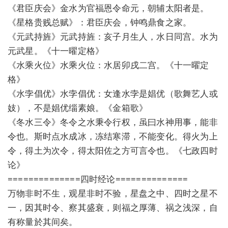
《君臣庆会》金水为官福恩令命元，朝辅太阳者是。
《星格贵贱总赋》：君臣庆会，钟鸣鼎食之家。
《元武持旌》元武持旌：亥子月生人，水日同宫。水为
元武星。《十一曜定格》
《水乘火位》水乘火位：水居卯戌二宫。《十一曜定
格》
《水孛倡优》水孛倡优：女逢水孛是娼优（歌舞艺人或
妓），不是娼优缁素娘。《金箱歌》
《冬水三令》冬令之水秉令行权，虽曰水神用事，能非
令也。斯时点水成冰，冻结寒滞，不能变化。得火为上
令，得土为次令，得太阳佐之方可言令也。《七政四时
论》
==============四时经论==============
万物非时不生，观星非时不验，星盘之中、四时之星不
一，因其时令、察其盛衰，则福之厚薄、祸之浅深，自
有称量於其间矣。