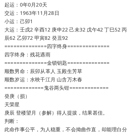
起运：0年0月20天
交运：1963年11月28日
小运：己卯1
大运：壬戌2 辛酉12 庚申22 己未32 戊午42 丁巳52 丙
辰62 乙卯72 甲寅82 癸丑92
==============四字终身==============
四字终身：残花遇雨
==============金锁钥匙==============
顺数男命：辰卯从革人 玉殿生芳草
顺数岁运：水映千江月 山含万木春
=============鬼谷两头钳=============
癸庚（损）
天荣星
庚辰 登楼望月（参解）得人提拔，结果甚佳。
判断：
此命作事公平，为人稳重，不会拗曲作直，却能理白分