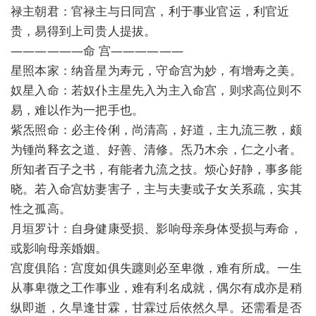
禄主朝君：官禄主与日同宫，利于事业官运，利官近
贵，易得到上司贵人提拔。
——————命 宫——————
星照本家：纳音星为寿元，守命宫为妙，有增寿之美。
奴星入命：若奴仆主星先入为主入命宫，则求高位则不
易，难以作为一把手也。
紫炁照命：必主伶俐，尚清高，好道，主九流三教，颇
为锺尚释玄之道、好善、清修。炁乃木余，仁之小者。
所知者百子之书，有能者九流之技。烦心好静，事多能
晓。若入命宫妨妻害子，主与夫妻或子女关系疏，实其
性之孤高。
月垣罗计：自身健康受损、影响母亲身体受损与寿命，
或影响母亲婚姻。
宫度俱陷：宫度如俱失躔则必至卑微，难有所成。一生
从事卑微之工作事业，难有利名成就，偶尔有成亦是稍
纵即逝，久旱逢甘霖，甘霖过后依然久旱。还需看是否