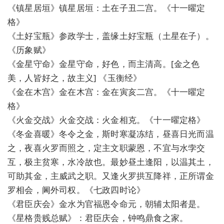
《镇星居垣》镇星居垣：土在子丑二宫。《十一曜定
格》
《土好宝瓶》参政学士，盖缘土好宝瓶（土星在子）。
《历象赋》
《金星守命》金星守命，好色，而主清高。[金之色
美，人皆好之，故主义] 《玉衡经》
《金在木宫》金在木宫：金在寅亥二宫。《十一曜定
格》
《火金交战》火金交战：火金相克。《十一曜定格》
《冬金喜暖》冬令之金，斯时寒凝冻结，昼喜日光而温
之，夜喜火罗而照之，定主文职蒙恩，不宜与水孛交
互，极主贫寒，水冷故也。最妙昼土逢阳，以温其土，
可助其金，主威武之职。又逢火罗拱互降祥，正所谓金
罗相会，阃外司权。《七政四时论》
《君臣庆会》金水为官福恩令命元，朝辅太阳者是。
《星格贵贱总赋》：君臣庆会，钟鸣鼎食之家。