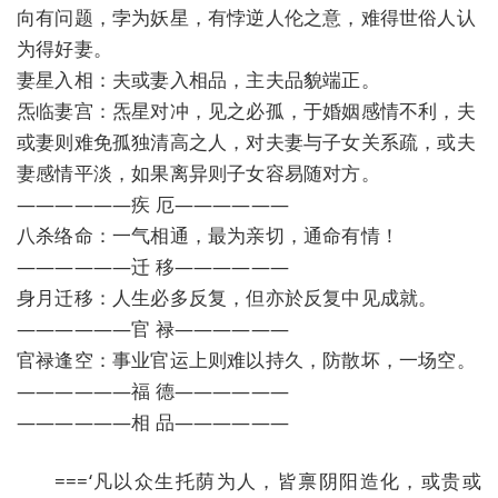
向有问题，孛为妖星，有悖逆人伦之意，难得世俗人认
为得好妻。
妻星入相：夫或妻入相品，主夫品貌端正。
炁临妻宫：炁星对冲，见之必孤，于婚姻感情不利，夫
或妻则难免孤独清高之人，对夫妻与子女关系疏，或夫
妻感情平淡，如果离异则子女容易随对方。
——————疾 厄——————
八杀络命：一气相通，最为亲切，通命有情！
——————迁 移——————
身月迁移：人生必多反复，但亦於反复中见成就。
——————官 禄——————
官禄逢空：事业官运上则难以持久，防散坏，一场空。
——————福 德——————
——————相 品——————
===‘凡以众生托荫为人，皆禀阴阳造化，或贵或