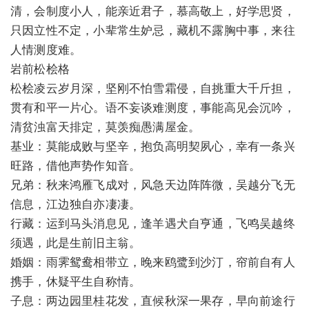
清，会制度小人，能亲近君子，慕高敬上，好学思贤，
只因立性不定，小辈常生妒忌，藏机不露胸中事，来往
人情测度难。
岩前松桧格
松桧凌云岁月深，坚刚不怕雪霜侵，自挑重大千斤担，
贯有和平一片心。语不妄谈难测度，事能高见会沉吟，
清贫浊富天排定，莫羡痴愚满屋金。
基业：莫能成败与坚辛，抱负高明契夙心，幸有一条兴
旺路，借他声势作知音。
兄弟：秋来鸿雁飞成对，风急天边阵阵微，吴越分飞无
信息，江边独自亦凄凄。
行藏：运到马头消息见，逢羊遇犬自亨通，飞鸣吴越终
须遇，此是生前旧主翁。
婚姻：雨霁鸳鸯相带立，晚来鸥鹭到沙汀，帘前自有人
携手，休疑平生自称情。
子息：两边园里桂花发，直候秋深一果存，早向前途行