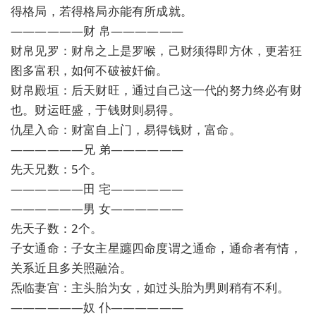
得格局，若得格局亦能有所成就。
——————财 帛——————
财帛见罗：财帛之上是罗喉，己财须得即方休，更若狂
图多富积，如何不破被奸偷。
财帛殿垣：后天财旺，通过自己这一代的努力终必有财
也。财运旺盛，于钱财则易得。
仇星入命：财富自上门，易得钱财，富命。
——————兄 弟——————
先天兄数：5个。
——————田 宅——————
——————男 女——————
先天子数：2个。
子女通命：子女主星躔四命度谓之通命，通命者有情，
关系近且多关照融洽。
炁临妻宫：主头胎为女，如过头胎为男则稍有不利。
——————奴 仆——————