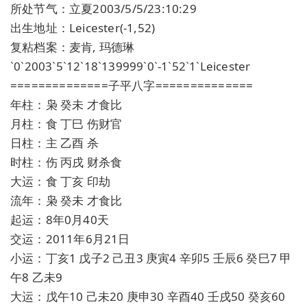
所处节气：立夏2003/5/5/23:10:29
出生地址：Leicester(-1,52)
复粘档案：麦肯, 玛德琳
`0`2003`5`12`18`139999`0`-1`52`1`Leicester
==============子平八字==============
年柱：枭 癸未 才食比
月柱：食 丁巳 伤财官
日柱：主 乙酉 杀
时柱：伤 丙戌 财杀食
大运：食 丁亥 印劫
流年：枭 癸未 才食比
起运：8年0月40天
交运：2011年6月21日
小运：丁亥1 戊子2 己丑3 庚寅4 辛卯5 壬辰6 癸巳7 甲
午8 乙未9
大运：戊午10 己未20 庚申30 辛酉40 壬戌50 癸亥60