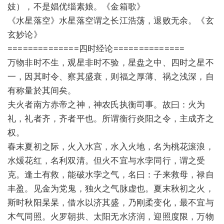
妓），不是娼优缁素娘。《金箱歌》
《水星落空》水星落空谓之长江浩荡，退败无余。《玄
玄妙论》
==============四时经论==============
万物非时不生，观星非时不验，星盘之中、四时之星不
一，因其时令、察其盛衰，则福之厚薄、祸之浅深，自
有称量於其间矣。
夫火者南方赤帝之神，神农氏执衡司事。故曰：火为
礼，礼者齐，齐者平也。所谓衡行炎阳之令，主成齐之
权。
春末夏初之际，火入水宫，水入火地，名为桃花滚浪，
水煖花红，名利双清。但火不宜与水孛同行，谓之受
克。逢土有救，能破水孛之气，名曰：子来救母，禄自
丰盈。见金为党鬼，独火之气脉虚也。夏末秋初之火，
斯时秋阳杲杲，借水以济其盛，乃刚柔变化，最不宜与
木气同照。火罗朝拱、太阳无水济润，迎照度限，万物