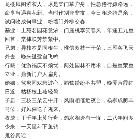
龙楼凤阁紫衣人，原是柴门草户身，性急倦行嫌路远，
命亨当遇喜花新。当时作别皆非友，今日相逢始是亲，
试问收成何事业，粉墙门外柳交春。
基业：上苑名园花意浓，门庭桃李笑春风，年逢五九重
回首，棠棣联芳禁紫中。
兄弟：异枝本是同根生，谁信双枝一干荣，三雁各飞天
外去，晚来孤鹭自飞鸣。
行藏：优游福庆不须忧，两处园林不用求，自是重荣重
立业，鼎新门户人扁舟。
婚姻：鸳鸯同戏碧波心，鸥鹭纷纷不共盟，晚霁落霞红
日近，枯杨枝上燕轻盈。
子息：三枝三朵云中开，风雨相催近夜台，杨柳成荫羊
马位，好风催送子规来。
收成：丁壬年上莫行舟，鸡水相逢有一忧，二八年间多
少来，一天星斗下鱼钓。
鬼谷真诠：