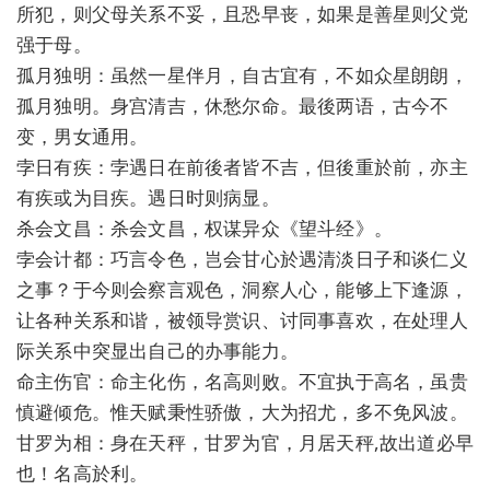
所犯，则父母关系不妥，且恐早丧，如果是善星则父党
强于母。
孤月独明：虽然一星伴月，自古宜有，不如众星朗朗，
孤月独明。身宫清吉，休愁尔命。最後两语，古今不
变，男女通用。
孛日有疾：孛遇日在前後者皆不吉，但後重於前，亦主
有疾或为目疾。遇日时则病显。
杀会文昌：杀会文昌，权谋异众《望斗经》。
孛会计都：巧言令色，岂会甘心於遇清淡日子和谈仁义
之事？于今则会察言观色，洞察人心，能够上下逢源，
让各种关系和谐，被领导赏识、讨同事喜欢，在处理人
际关系中突显出自己的办事能力。
命主伤官：命主化伤，名高则败。不宜执于高名，虽贵
慎避倾危。惟天赋秉性骄傲，大为招尤，多不免风波。
甘罗为相：身在天秤，甘罗为官，月居天秤,故出道必早
也！名高於利。