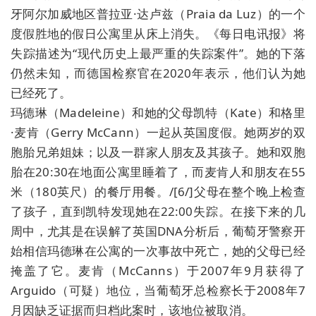
牙阿尔加威地区普拉亚·达卢兹（Praia da Luz）的一个
度假胜地的假日公寓里从床上消失。《每日电讯报》将
失踪描述为“现代历史上最严重的失踪案件”。她的下落
仍然未知，而德国检察官在2020年表示，他们认为她
已经死了。
玛德琳（Madeleine）和她的父母凯特（Kate）和格里
·麦肯（Gerry McCann）一起从英国度假。她两岁的双
胞胎兄弟姐妹；以及一群家人朋友及其孩子。她和双胞
胎在20:30在地面公寓里睡着了，而麦肯人和朋友在55
米（180英尺）的餐厅用餐。/[6/]父母在整个晚上检查
了孩子，直到凯特发现她在22:00失踪。在接下来的几
周中，尤其是在误解了英国DNA分析后，葡萄牙警察开
始相信玛德琳在公寓的一次事故中死亡，她的父母已经
掩盖了它。麦肯（McCanns）于2007年9月获得了
Arguido（可疑）地位，当葡萄牙总检察长于2008年7
月因缺乏证据而归档此案时，该地位被取消。