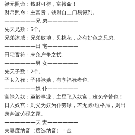
禄元照命：钱财可得，富裕命！
财帛照命：主富贵，钱财自上门易得到。
——————兄 弟——————
先天兄数：5个。
兄弟沐咸：兄弟败地，见桃花，必有好色之兄弟。
——————田 宅——————
田宅官符：未免户争之扰。
——————男 女——————
先天子数：2个。
子女入禄：子得禄勋，有享福禄者也。
——————奴 仆——————
官禄入奴：至於事业，主星飞入奴宫，难免辛苦也！
日入奴宫：则父为奴为仆劳碌，若无殿/垣格局，则出
身奔波劳碌之家。
——————夫 妻——————
夫妻度纳音（度选纳音）：金