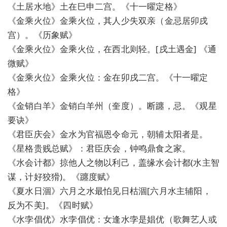
《土居水地》土在巳申二宫。《十一曜定格》
《金乘火位》金乘火位，其人少失双亲（金忌居卯戌
宫）。《历象赋》
《金乘火位》金乘火位，在西北则轻。[戌土遇金] 《通
微赋》
《金乘火位》金乘火位：金在卯戌二宫。《十一曜定
格》
《金销白羊》金销白羊州（奎度）。断躔，忌。《观星
要诀》
《君臣庆会》金水为官福恩令命元，朝辅太阳者是。
《星格贵贱总赋》：君臣庆会，钟鸣鼎食之家。
《水会计都》掠他人之物以利己，盖缘水会计都(水主智
谋，计好狡猾)。《躔度赋》
《夏水日涸》六月之水最怕见日枯涸[六月水主辅阳，
反为不美]。《四时赋》
《水孛倡优》水孛倡优：女逢水孛是娼优（歌舞艺人或