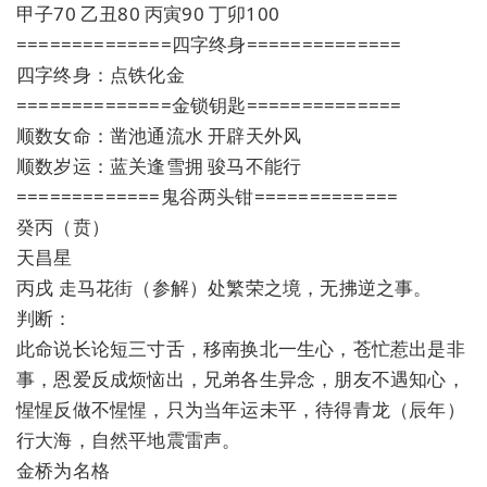
甲子70 乙丑80 丙寅90 丁卯100
==============四字终身==============
四字终身：点铁化金
==============金锁钥匙==============
顺数女命：凿池通流水 开辟天外风
顺数岁运：蓝关逢雪拥 骏马不能行
=============鬼谷两头钳=============
癸丙（贲）
天昌星
丙戌 走马花街（参解）处繁荣之境，无拂逆之事。
判断：
此命说长论短三寸舌，移南换北一生心，苍忙惹出是非
事，恩爱反成烦恼出，兄弟各生异念，朋友不遇知心，
惺惺反做不惺惺，只为当年运未平，待得青龙（辰年）
行大海，自然平地震雷声。
金桥为名格