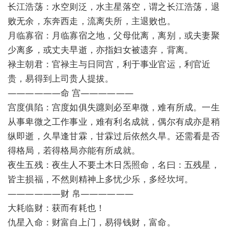
长江浩荡：水空则泛，水主星落空，谓之长江浩荡，退
败无余，东奔西走，流离失所，主退败也。
月临寡宿：月临寡宿之地，父母仳离，离别，或夫妻聚
少离多，或丈夫早逝，亦指妇女被遗弃，背离。
禄主朝君：官禄主与日同宫，利于事业官运，利官近
贵，易得到上司贵人提拔。
——————命 宫——————
宫度俱陷：宫度如俱失躔则必至卑微，难有所成。一生
从事卑微之工作事业，难有利名成就，偶尔有成亦是稍
纵即逝，久旱逢甘霖，甘霖过后依然久旱。还需看是否
得格局，若得格局亦能有所成就。
夜生五残：夜生人不要土木日炁照命，名曰：五残星，
皆主损福，不然则精神上多忧少乐，多经坎坷。
——————财 帛——————
大耗临财：获而有耗也！
仇星入命：财富自上门，易得钱财，富命。