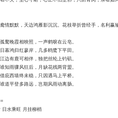
鸯情默默，天边鸿雁影沉沉。花枝举折曾经手，名利赢
孤鹜晚霞相映照，一声鹤唳在云皂。
日暮鸿归红蓼岸，几多鸥鹭下平田。
江边有鹿可相伴，独把丝纶上钓矶。
谁知雨骤风狂后，月缺花残两背盟。
借庇西墙终未稳，只因遇马上平桥。
谁道平登多路远，岂期风雨动离肠。
==
女 日水乘旺 月挂柳梢