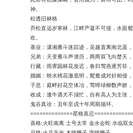
神。
松透旧林格
乔松直远岁寒林，江畔严凝不可侵，水面鸳
欢。
基业：潇湘雁斗迷踪迹，吴越直离南北遥，
兄弟：天变雁斗声潦历，两两双飞向楚天，
行藏：雨霁园林花发迟，春归莺燕逐芳菲，
婚姻：映水桃花澈底明，鸳鸯成对好相侵，
子息：庭畔好花空体冶，莺啼绿柳数声娇，
收成：逢牛遇犬不须忙，自有高人为主张，
鬼谷真诠：丑年至戌十年周期循环。
==============星格喜忌============
喜格:火旺南离 土号太常 金水会蛇 水临双
忌格:火月无光 木骑狮子 孛骑狮子