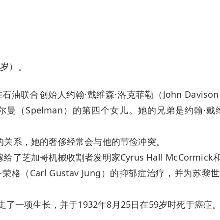
9岁）。
合创始人约翰·戴维森·洛克菲勒（John Davison R
”斯佩尔曼（Spelman）的第四个女儿。她的兄弟是约翰·戴维森·洛
雨的关系，她的奢侈经常会与他的节俭冲突。
ick嫁给了芝加哥机械收割者发明家Cyrus Hall McCormick
荣格（Carl Gustav Jung）的抑郁症治疗，并
移走了一项生长，并于1932年8月25日在59岁时死于癌症