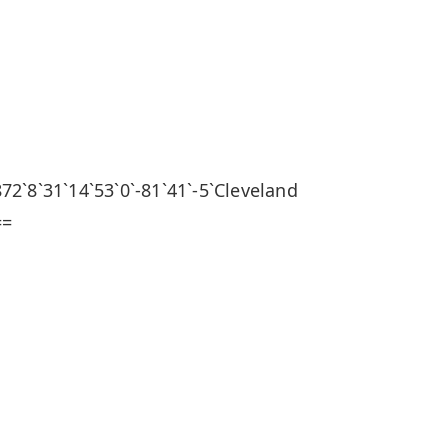
`14`53`0`-81`41`-5`Cleveland
==