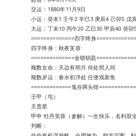
交运：1880年11月9日
小运：癸未1 壬午2 辛巳3 庚辰4 己卯5 戊寅
大运：丁未10 丙午20 乙巳30 甲辰40 癸卯5
==============四字终身============
四字终身：秋夜芙蓉
==============金锁钥匙============
顺数女命：天边有明月 何处照人间
顺数岁运：春水初泮处 任便戏新鱼
=============鬼谷两头钳============
壬甲（屯）
天贵星
甲申 牡丹芙蓉（参解）一生快乐，名利双
判断：
此命有机谋操略，会用施为，财帛可图，利