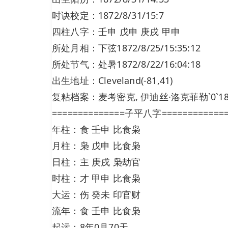
时诀校定：1872/8/31/15:7
四柱八字：壬申 戊申 庚戌 甲申
所处月相：下弦1872/8/25/15:35:12
所处节气：处暑1872/8/22/16:04:18
出生地址：Cleveland(-81,41)
复粘档案：麦考密克, 伊迪丝·洛克菲勒`0`1872`8`31
==============子平八字============
年柱：食 壬申 比食枭
月柱：枭 戊申 比食枭
日柱：主 庚戌 枭劫官
时柱：才 甲申 比食枭
大运：伤 癸未 印官财
流年：食 壬申 比食枭
起运：8年0月70天