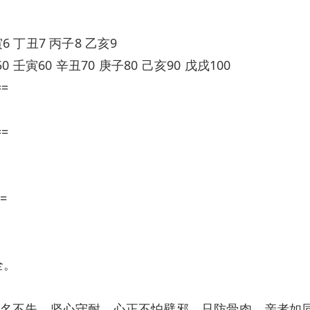
6 丁丑7 丙子8 乙亥9
0 壬寅60 辛丑70 庚子80 己亥90 戊戌100
==
==
=
全。
名不失，坚心守耐，心正不怕壁邪，只防骨肉，亲者如