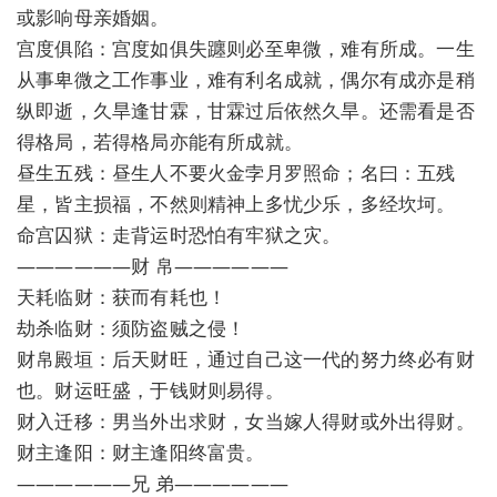
或影响母亲婚姻。
宫度俱陷：宫度如俱失躔则必至卑微，难有所成。一生
从事卑微之工作事业，难有利名成就，偶尔有成亦是稍
纵即逝，久旱逢甘霖，甘霖过后依然久旱。还需看是否
得格局，若得格局亦能有所成就。
昼生五残：昼生人不要火金孛月罗照命；名曰：五残
星，皆主损福，不然则精神上多忧少乐，多经坎坷。
命宫囚狱：走背运时恐怕有牢狱之灾。
——————财 帛——————
天耗临财：获而有耗也！
劫杀临财：须防盗贼之侵！
财帛殿垣：后天财旺，通过自己这一代的努力终必有财
也。财运旺盛，于钱财则易得。
财入迁移：男当外出求财，女当嫁人得财或外出得财。
财主逢阳：财主逢阳终富贵。
——————兄 弟——————