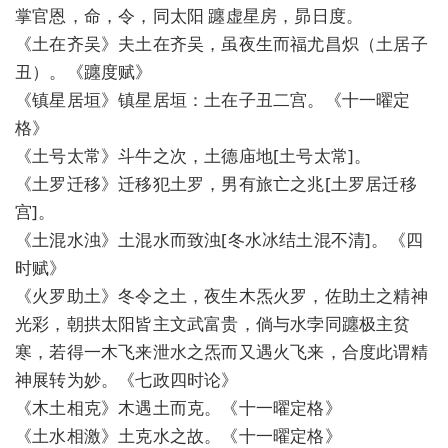
掌官恩，命，令，同太阳 躔虚星房，昴日度。
《土在齐吴》夫土在齐吴，虽夜生而福尤昌炽（土居子
丑）。《躔度赋》
《镇星居垣》镇星居垣：土在子丑二宫。《十一曜定
格》
《土号太常》斗牛之次，土德庙地[土号太常]。
《土罗迁移》迁移犯土罗，男有旅亡之兆[土罗居迁移
宫]。
《土混水浊》土混水而致浊[冬水冰结土混不清]。《四
时赋》
《火罗助土》冬令之土，夜生木炁火罗，佐助土之精神
光彩，朝拱太阳皆主文武富贵，倘与水孛同躔极主贫
寒，若得一木飞来泄水之炁而又遇火飞来，合度此谓精
神展转为妙。《七政四时论》
《木土相克》木遇土而克。《十一曜定格》
《土水相激》土克水之故。《十一曜定格》