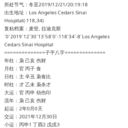
所处节气：冬至2019/12/21/20:19:18
出生地址：Los Angeles Cedars Sinai
Hospital(-118,34)
复粘档案：麦登, 拉迪克斯
`0`2019`12`30`13`58`0`-118`34`-8`Los Angeles
Cedars Sinai Hospital
==============子平八字==============
年柱：枭 己亥 伤财
月柱：官 丙子 食
日柱：主 辛丑 枭食比
时柱：才 乙未 枭杀才
大运：官 丙申 劫伤印
流年：枭 己亥 伤财
起运：2年0月0天
交运：2021年12月30日
小运：丙申1 丁酉2 戊戌3