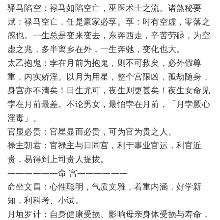
驿马陷空：禄马如陷空亡，巫医术士之流。诸煞秘要
赋：禄马空亡，任是豪家必莩。莩：时有空虚，零落之
感也。一生总是变来变去，东奔西走，辛苦劳碌，为空
虚之兆，多半离乡在外，一生奔驰，变化也大。
太乙抱鬼：孛在月前为抱鬼，则不可救矣，必外假尊
重，内实娇淫。以月为用星，整个宫限凶，孤劫随身，
身宫亦不清矣！日生尤可，夜生则更甚矣！夜生女命见
孛在月前最差。不论男女，最怕孛在月前，「月孛厥心
淫毒」。
官显必贵：官星显而必贵，可为官为贵之人。
禄主朝君：官禄主与日同宫，利于事业官运，利官近
贵，易得到上司贵人提拔。
——————命 宫——————
命坐文昌：心性聪明，气质文雅，着重内涵，好学新
知，利科考、小试。
月垣罗计：自身健康受损、影响母亲身体受损与寿命，