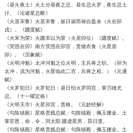
《昼火夜土》火土分昼夜之忌。昼生忌火罗，夜生忌土
计。《论诸星总断》
《火居宋鲁》火居宋鲁，纵日诞而禄自盈余（火在卯
戌）。《躔度赋》
《火宋为荣》火躔宋以为荣（火居卯位）《躔度赋》。
《荧惑在卯》南方荧惑在卯宫，贵饶衣食（火星居
卯）。《历象赋》
《火明冲魁》太冲河魁之位火明，主兵将之职。（卯为
太冲，戌为河魁，火星临此二宫，兵将之权。）《元通
赋》
《火罗犯日》火罗犯日：昼日怕火罗同宫，掌刃雄尤
忌。《十一曜定格》
《火明天市》火星卯宫，贵格。《元妙经解》
《勾陈镇殿》星格贵贱总赋：勾陈镇殿，佩玉腰金。土
掌官恩，命，令，同太阳 躔虚星房，昴日度。
《勾陈镇殿》星格贵贱总赋：勾陈镇殿，佩玉腰金。土