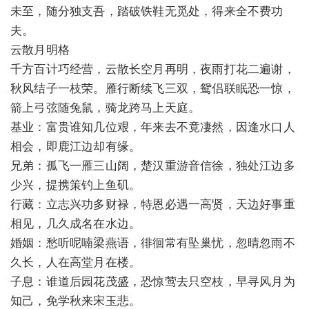
未至，随分独支吾，踏破铁鞋无觅处，得来全不费功
夫。
云散月明格
千方百计巧经营，云散长空月再明，夜雨打花二遍谢，
秋风结子一枝荣。雁行断续飞三双，鸳侣联眠恐一惊，
箭上弓弦随兔鼠，骑龙跨马上天庭。
基业：富贵谁知几位艰，年来去不竟凄然，因逢水口人
相会，即鹿江边却有缘。
兄弟：孤飞一雁三山阔，楚汉重游音信徐，独处江边多
少兴，提携策钓上鱼矶。
行藏：立志兴功多财禄，特恩必遇一高贤，天边好事重
相见，几久成名在水边。
婚姻：愁听呢喃梁燕语，徘徊常有坠巢忧，忽晴忽雨不
久长，人在高堂月在楼。
子息：谁道后园花茂盛，恐惊莺去只空枝，早寻风月为
知己，免学秋来宋玉悲。