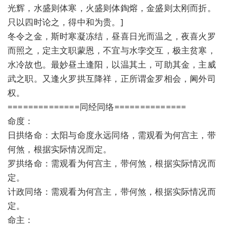
光辉，水盛则体寒，火盛则体鋾熔，金盛则太刚而折。
只以四时论之，得中和为贵。]
冬令之金，斯时寒凝冻结，昼喜日光而温之，夜喜火罗
而照之，定主文职蒙恩，不宜与水孛交互，极主贫寒，
水冷故也。最妙昼土逢阳，以温其土，可助其金，主威
武之职。又逢火罗拱互降祥，正所谓金罗相会，阃外司
权。
==============同经同络==============
命度：
日拱络命：太阳与命度永远同络，需观看为何宫主，带
何煞，根据实际情况而定。
罗拱络命：需观看为何宫主，带何煞，根据实际情况而
定。
计政同络：需观看为何宫主，带何煞，根据实际情况而
定。
命主：