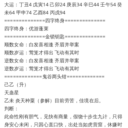
大运：丁丑4 戊寅14 己卯24 庚辰34 辛巳44 壬午54 癸
未64 甲申74 乙酉84 丙戌94
==============四字终身==============
四字终身：优游蓬莱
==============金锁钥匙==============
顺数女命：白发喜相逢 齐眉并举案
顺数岁运：莺笼才得出 飞动有其时
逆数女命：白发喜相逢 齐眉并举案
逆数岁运：莺笼才得出 飞动有其时
=============鬼谷两头钳=============
己乙（升）
天蛊星
乙未 炎天种粟（参解）目前劳苦，佳境在后。
判断：
此命性刚有胆气，见快有商量，假饶十步生九计，只得
身安心未闲，只因心直口快，出处当如虎营窟，休嫌时