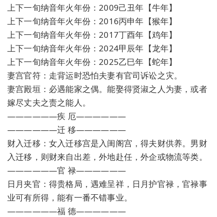
上下一旬纳音年火年份：2009己丑年【牛年】
上下一旬纳音年火年份：2016丙申年【猴年】
上下一旬纳音年火年份：2017丁酉年【鸡年】
上下一旬纳音年火年份：2024甲辰年【龙年】
上下一旬纳音年火年份：2025乙巳年【蛇年】
妻宫官符：走背运时恐怕夫妻有官司诉讼之灾。
妻宫殿垣：必遇能家之偶。能娶得贤淑之人为妻，或者
嫁尽丈夫之责之能人。
——————疾 厄——————
——————迁 移——————
财入迁移：女入迁移宫是入闺阁宫，得夫财供养。男财
入迁移，则财来自出差，外地赴任，外企或物流等类。
——————官 禄——————
日月夹官：得贵格局，遇难呈祥，日月护官禄，官禄事
业可有所得，能有一番不错事业。
——————福 德——————