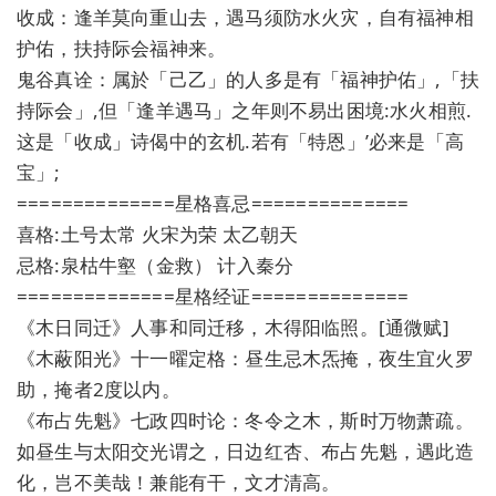
收成：逢羊莫向重山去，遇马须防水火灾，自有福神相
护佑，扶持际会福神来。
鬼谷真诠：属於「己乙」的人多是有「福神护佑」,「扶
持际会」,但「逢羊遇马」之年则不易出困境:水火相煎.
这是「收成」诗偈中的玄机.若有「特恩」’必来是「高
宝」;
==============星格喜忌==============
喜格:土号太常 火宋为荣 太乙朝天
忌格:泉枯牛壑（金救） 计入秦分
==============星格经证==============
《木日同迁》人事和同迁移，木得阳临照。[通微赋]
《木蔽阳光》十一曜定格：昼生忌木炁掩，夜生宜火罗
助，掩者2度以内。
《布占先魁》七政四时论：冬令之木，斯时万物萧疏。
如昼生与太阳交光谓之，日边红杏、布占先魁，遇此造
化，岂不美哉！兼能有干，文才清高。