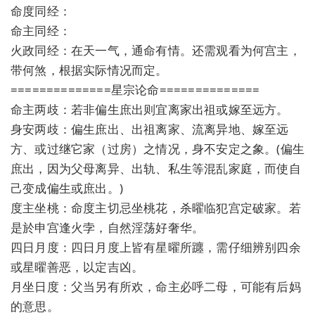
命度同经：
命主同经：
火政同经：在天一气，通命有情。还需观看为何宫主，
带何煞，根据实际情况而定。
==============星宗论命==============
命主两歧：若非偏生庶出则宜离家出祖或嫁至远方。
身安两歧：偏生庶出、出祖离家、流离异地、嫁至远
方、或过继它家（过房）之情况，身不安定之象。(偏生
庶出，因为父母离异、出轨、私生等混乱家庭，而使自
己变成偏生或庶出。)
度主坐桃：命度主切忌坐桃花，杀曜临犯宫定破家。若
是於申宫逢火孛，自然淫荡好奢华。
四日月度：四日月度上皆有星曜所躔，需仔细辨别四余
或星曜善恶，以定吉凶。
月坐日度：父当另有所欢，命主必呼二母，可能有后妈
的意思。