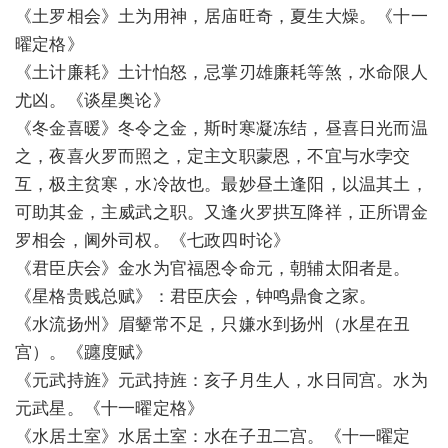
《土罗相会》土为用神，居庙旺奇，夏生大燥。《十一
曜定格》
《土计廉耗》土计怕怒，忌掌刃雄廉耗等煞，水命限人
尤凶。《谈星奥论》
《冬金喜暖》冬令之金，斯时寒凝冻结，昼喜日光而温
之，夜喜火罗而照之，定主文职蒙恩，不宜与水孛交
互，极主贫寒，水冷故也。最妙昼土逢阳，以温其土，
可助其金，主威武之职。又逢火罗拱互降祥，正所谓金
罗相会，阃外司权。《七政四时论》
《君臣庆会》金水为官福恩令命元，朝辅太阳者是。
《星格贵贱总赋》：君臣庆会，钟鸣鼎食之家。
《水流扬州》眉颦常不足，只嫌水到扬州（水星在丑
宫）。《躔度赋》
《元武持旌》元武持旌：亥子月生人，水日同宫。水为
元武星。《十一曜定格》
《水居土室》水居土室：水在子丑二宫。《十一曜定