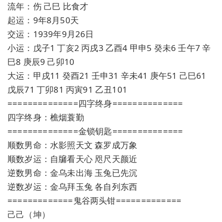
流年：伤 己巳 比食才
起运：9年8月50天
交运：1939年9月26日
小运：戊子1 丁亥2 丙戌3 乙酉4 甲申5 癸未6 壬午7 辛
巳8 庚辰9 己卯10
大运：甲戌11 癸酉21 壬申31 辛未41 庚午51 己巳61
戊辰71 丁卯81 丙寅91 乙丑101
==============四字终身==============
四字终身：樵烟蓑勤
==============金锁钥匙==============
顺数男命：水影照天文 森罗成万象
顺数岁运：自牖看天心 咫尺天颜近
逆数男命：金乌未出海 玉兔已先沉
逆数岁运：金乌拜玉兔 各自列东西
=============鬼谷两头钳=============
己己（坤）