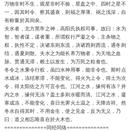
万物非时不生，观星非时不验，星盘之中、四时之星不
一，因其时令、察其盛衰，则福之厚薄、祸之浅深，自
有称量於其间矣。
夫水者，北方黑帝之神，高阳氏执权司事。故曰：水为
智，智者谋，谋者重，所谓权行严凝之令，主杀物之
权，执性不定，决诸东则东流，决诸西则西流，遇冬则
结，遇夏则散。夫水之为能长养万物者，为天地之血
脉。贯通无滞，赖土以发生，为万民之粒食也。
冬令之水秉令行权，虽曰水神用事，能非令也。斯时点
水成冰，冻结寒滞，不能变化。得火为上令，得土为次
令，得太阳佐之方可言令也。江河之水，缘何有冻？井
内之水，缘何无冻？盖土多则水暖而清。江河之水，凝
寒成冻，不能变化，喜日光霁火土温之，天降吉祥。然
冬水自得其时，不用金生，使之见金，反为无义，乃
曰：道义相忘唯喜在於火木也。
==============同经同络==============