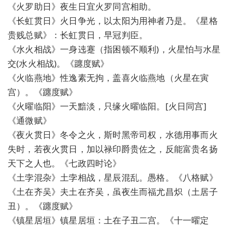
《火罗助日》夜生日宜火罗同宫相助。
《长虹贯日》火日争光，以太阳为用神者乃是。《星格
贵贱总赋》：长虹贯日，早冠判臣。
《水火相战》一身迍蹇（指困顿不顺利)，火星怕与水星
交(水火相战)。《躔度赋》
《火临燕地》性逸素无拘，盖喜火临燕地（火星在寅
宫）。《躔度赋》
《火曜临阳》一天黯淡，只缘火曜临阳。[火日同宫]
《通微赋》
《夜火贯日》冬令之火，斯时黑帝司权，水德用事而火
失时，若夜火贯日，加以禄印爵贵佐之，反能富贵名扬
天下之人也。《七政四时论》
《土孛混杂》土孛相战，星辰混乱。愚格。《八格赋》
《土在齐吴》夫土在齐吴，虽夜生而福尤昌炽（土居子
丑）。《躔度赋》
《镇星居垣》镇星居垣：土在子丑二宫。《十一曜定