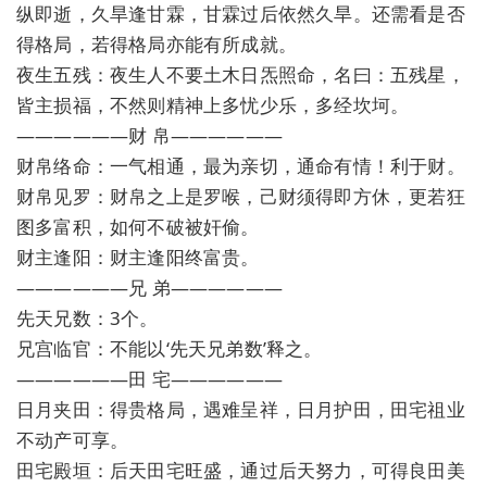
纵即逝，久旱逢甘霖，甘霖过后依然久旱。还需看是否
得格局，若得格局亦能有所成就。
夜生五残：夜生人不要土木日炁照命，名曰：五残星，
皆主损福，不然则精神上多忧少乐，多经坎坷。
——————财 帛——————
财帛络命：一气相通，最为亲切，通命有情！利于财。
财帛见罗：财帛之上是罗喉，己财须得即方休，更若狂
图多富积，如何不破被奸偷。
财主逢阳：财主逢阳终富贵。
——————兄 弟——————
先天兄数：3个。
兄宫临官：不能以‘先天兄弟数’释之。
——————田 宅——————
日月夹田：得贵格局，遇难呈祥，日月护田，田宅祖业
不动产可享。
田宅殿垣：后天田宅旺盛，通过后天努力，可得良田美