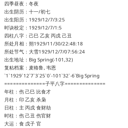
四季昼夜：冬夜
出生阴历：十一/初七
出生阳历：1929/12/7/3:25
时诀校定：1929/12/7/1:5
四柱八字：己巳 乙亥 丙戌 己丑
所处月相：朔1929/11/30/22:48:18
所处节气：大雪1929/12/7/07:56:24
出生地址：Big Spring(-101,32)
复粘档案：麦格鲁, 韦恩
`1`1929`12`7`3`25`0`-101`32`-6`Big Spring
==============子平八字==============
年柱：伤 己巳 比食才
月柱：印 乙亥 杀枭
日柱：主 丙戌 食财劫
时柱：伤 己丑 伤官财
大运：食 戊子 官