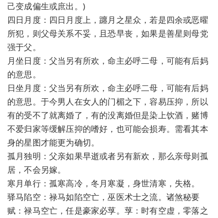
己变成偏生或庶出。)
四日月度：四日月度上，躔月之星众，若是四余或恶曜
所犯，则父母关系不妥，且恐早丧，如果是善星则母党
强于父。
月坐日度：父当另有所欢，命主必呼二母，可能有后妈
的意思。
日坐月度：父当另有所欢，命主必呼二母，可能有后妈
的意思。于今男人在女人的门楣之下，容易压抑，所以
有的受不了就离婚了，有的没离婚但是染上饮酒，赌博
不爱归家等缓解压抑的嗜好，也可能会损寿。需看其本
身的星图才能更为确切。
孤月独明：父亲如果早逝或者另有新欢，那么亲母则孤
居，不会另嫁。
寒月单行：孤寒高冷，冬月寒凝，身世清寒，失格。
驿马陷空：禄马如陷空亡，巫医术士之流。诸煞秘要
赋：禄马空亡，任是豪家必莩。莩：时有空虚，零落之