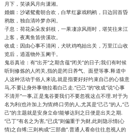
月下，笑谈风月向潇湘。
婚姻：沙诸鸳鸯朝合欢，白苹红蓼戏鸥鹇，日边回首昏
鸦散，独自清吟梦亦闲。
子息：荷花朵朵发斜枝，一果凄凉风雨时，堪笑往来江
上客，夜离鱼笛傍溪吹。
收成：因由心事不清闲，犬吠鸡鸣始出关，万里江山收
览后，逍遥物外玉阑干。
鬼谷真诠：有“出开”之期含蕴“闭关”的日子;我们有时候
听到修炼的人闭关,指的是闭日养气、面壁等事.释道中
人这种活动于俗人来说,就是指要好好约束自己的心猿意
马,不要让身外事物拉着白己走.“已己”的“收成”说“心事
不清开”一事,正是鬼谷要我们不要忽视这点不理.对于为
名为利(也许加上为情)终口劳的人,尤其是“己己”的人,“己
己”的主题就是安身立命!能够达到之日便是出关之期.
“己丁”有名之为害,“已戊”则偏重于为财,此则隐示情(心
情)之自缚;三则构成“三部曲”.普通人看命往往忽视人的