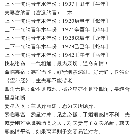
上下一旬纳音年水年份：1937丁丑年【牛年】
夫妻宫纳音（宫选纳音）：木
上下一旬纳音年木年份：1920庚申年【猴年】
上下一旬纳音年木年份：1921辛酉年【鸡年】
上下一旬纳音年木年份：1928戊辰年【龙年】
上下一旬纳音年木年份：1929己巳年【蛇年】
上下一旬纳音年木年份：1942壬午年【马年】
桃花络命：一气相通，最为亲切，通命有情！
命临寡宿：寡宿当临，好守烟霞深处。好清静，喜独处
《望斗经》，主夫妻不能偕老。
四角无桃：命不见咸池，桃花星亦不见於四角，要结合
星盘论断。
妻星入闲：主见弃相嫌，恐为夫所抛弃。
炁临妻宫：炁星对冲，见之必孤，于婚姻感情不利，夫
或妻则难免孤独清高之人，对夫妻与子女关系疏，或夫
妻感情平淡，如果离异则子女容易随对方。