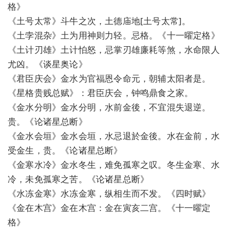
格》
《土号太常》斗牛之次，土德庙地[土号太常]。
《土孛混杂》土为用神则力轻。忌格。《十一曜定格》
《土计刃雄》土计怕怒，忌掌刃雄廉耗等煞，水命限人
尤凶。《谈星奥论》
《君臣庆会》金水为官福恩令命元，朝辅太阳者是。
《星格贵贱总赋》：君臣庆会，钟鸣鼎食之家。
《金水分明》金水分明，水前金後，不宜混失退逆。
贵。《论诸星总断》
《金水会垣》金水会垣，水忌退於金後。水在金前，水
受金生，贵。《论诸星总断》
《金寒水冷》金水冬生，难免孤寒之叹。冬生金寒、水
冷，未免孤寒之苦。《论诸星总断》
《水冻金寒》水冻金寒，纵相生而不发。《四时赋》
《金在木宫》金在木宫：金在寅亥二宫。《十一曜定
格》