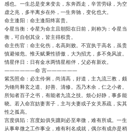
感也。一生总是变来变去，东奔西走，辛苦劳碌，为空
虚之兆，多半离乡在外，一生奔驰，变化也大。
命主逢阳：命主逢阳终富贵。
令星当衡：令星为命主且朝阳在日前，则称为：令星当
衡，可自创其业，皆主得权贵。
命主伤官：命主化伤，名高则败。不宜执于高名，虽贵
慎避倾危。惟天赋秉性骄傲，大为招尤，多不免风波。
情星伴日：日有金水两情星相伴，父必有新欢。
——————命 宫——————
紫炁照命：必主伶俐，尚清高，好道，主九流三教，颇
为锺尚释玄之道、好善、清修。炁乃木余，仁之小者。
所知者百子之书，有能者九流之技。烦心好静，事多能
晓。若入命宫妨妻害子，主与夫妻或子女关系疏，实其
性之孤高。
宫度俱陷：宫度如俱失躔则必至卑微，难有所成。一生
从事卑微之工作事业，难有利名成就，偶尔有成亦是稍