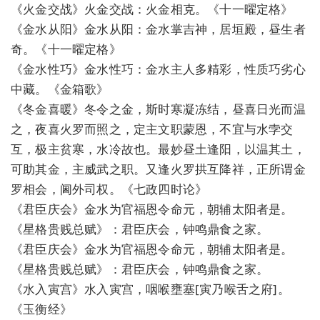
《火金交战》火金交战：火金相克。《十一曜定格》
《金水从阳》金水从阳：金水掌吉神，居垣殿，昼生者
奇。《十一曜定格》
《金水性巧》金水性巧：金水主人多精彩，性质巧劣心
中藏。《金箱歌》
《冬金喜暖》冬令之金，斯时寒凝冻结，昼喜日光而温
之，夜喜火罗而照之，定主文职蒙恩，不宜与水孛交
互，极主贫寒，水冷故也。最妙昼土逢阳，以温其土，
可助其金，主威武之职。又逢火罗拱互降祥，正所谓金
罗相会，阃外司权。《七政四时论》
《君臣庆会》金水为官福恩令命元，朝辅太阳者是。
《星格贵贱总赋》：君臣庆会，钟鸣鼎食之家。
《君臣庆会》金水为官福恩令命元，朝辅太阳者是。
《星格贵贱总赋》：君臣庆会，钟鸣鼎食之家。
《水入寅宫》水入寅宫，咽喉壅塞[寅乃喉舌之府]。
《玉衡经》