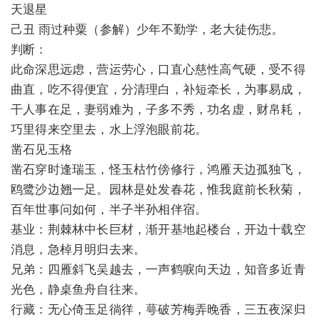
天退星
己丑 雨过种粟（参解）少年不勤学，老大徒伤悲。
判断：
此命深思远虑，营运劳心，口直心慈性高气硬，受不得
曲直，吃不得便宜，分清理白，补短牵长，为事易成，
干人事在足，妻弱难为，子多不秀，功名虚，财帛耗，
巧里得来空里去，水上浮泡眼前花。
凿石见玉格
凿石穿时逢瑞玉，怪玉枯竹傍修行，鸿雁天边孤独飞，
鸥鹭沙边翘一足。园林是处发春花，惟我庭前长秋菊，
百年世事问如何，半子半孙相伴宿。
基业：荆棘林中长巨材，渐开基地起楼台，开边十载空
消息，急棹月明归去来。
兄弟：四雁斜飞吴越去，一声鹤唳向天边，知音多近青
光色，静桌鱼舟自往来。
行藏：无心倚玉足徜徉，萼破芳梅弄晚香，三五夜深归