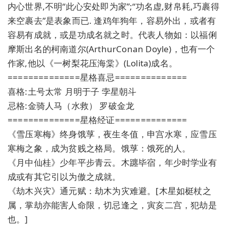
内心世界,不明“此心安处即为家”;“功名虚,财帛耗,巧裹得
来空裹去”是表象而已. 逢鸡年狗年，容易外出，或者有
容易有成就，或是功成名就之时。代表人物如：以福俐
摩斯出名的柯南道尔(ArthurConan Doyle)，也有一个
作家,他以《一树梨花压海棠》(Lolita)成名。
==============星格喜忌==============
喜格:土号太常 月明于子 孛星朝斗
忌格:金骑人马（水救） 罗破金龙
==============星格经证==============
《雪压寒梅》终身饿莩，夜生冬值，申宫水寒，应雪压
寒梅之象，成为贫贱之格局。饿莩：饿死的人。
《月中仙桂》少年平步青云。木躔毕宿，年少时学业有
成或有其它引以为傲之成就。
《劫木兴灾》通元赋：劫木为灾难避。[木星如梃杖之
属，掌劫亦能害人命限，切忌逢之，寅亥二宫，犯劫是
也。]