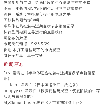
投资复盘与展望：筑底阶段的生存法则与布局策略
论三十年长周期定投下的生活哲学与财富抉择
阿拉丁系统：掌控股市报价的隐形之手
周期趋势图简短说明
半导体狂热祛魅与近期变盘节点群聊记录
从行星周期到世界运行的底层秩序
哥伦布的鸡蛋
市场天气预报｜5/26-5/29
香港-木打宝瓶格局下的市场展望
鬼神无常享，享于克诚。
近期评论
Suvi
发表在《
半导体狂热祛魅与近期变盘节点群聊记
录
》
sisikong
发表在《
日本国运重回二战之前
》
poppyyuki
发表在《
投资复盘与展望：筑底阶段的生存
法则与布局策略
》
MyClementine
发表在《
入市前期准备工作
》