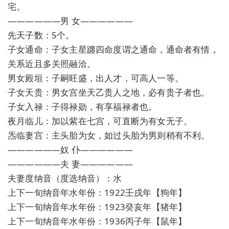
宅。
——————男 女——————
先天子数：5个。
子女通命：子女主星躔四命度谓之通命，通命者有情，
关系近且多关照融洽。
男女殿垣：子嗣旺盛，出人才，可高人一等。
子女天贵：男女宫坐天乙贵人之地，必有贵子者也。
子女入禄：子得禄勋，有享福禄者也。
夜月临儿：加以紫在七宫，可直断为有女无子。
炁临妻宫：主头胎为女，如过头胎为男则稍有不利。
——————奴 仆——————
——————夫 妻——————
夫妻度纳音（度选纳音）：水
上下一旬纳音年水年份：1922壬戌年【狗年】
上下一旬纳音年水年份：1923癸亥年【猪年】
上下一旬纳音年水年份：1936丙子年【鼠年】