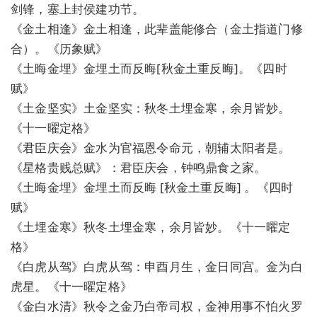
剑锋，塞上封侯建功节。
《金土相逢》金土相逢，此辈盖能修合（金土指道门修
合）。《历象赋》
《土晦金埋》金埋土而反晦[秋金土重反晦]。《四时
赋》
《土金坚实》土金坚实：秋冬土埋金寒，余月皆妙。
《十一曜定格》
《君臣庆会》金水为官福恩令命元，朝辅太阳者是。
《星格贵贱总赋》：君臣庆会，钟鸣鼎食之家。
《土晦金埋》金埋土而反晦 [秋金土重反晦] 。《四时
赋》
《土埋金寒》秋冬土埋金寒，余月皆妙。《十一曜定
格》
《白虎从驾》白虎从驾：申酉月生，金日同宫。金为白
虎星。《十一曜定格》
《金白水清》秋令之金乃白帝司权，金神用事不怕火罗