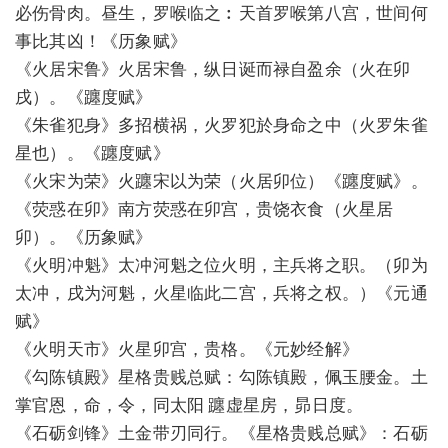
必伤骨肉。昼生，罗喉临之︰天首罗喉第八宫，世间何
事比其凶！《历象赋》
《火居宋鲁》火居宋鲁，纵日诞而禄自盈余（火在卯
戌）。《躔度赋》
《朱雀犯身》多招横祸，火罗犯於身命之中（火罗朱雀
星也）。《躔度赋》
《火宋为荣》火躔宋以为荣（火居卯位）《躔度赋》。
《荧惑在卯》南方荧惑在卯宫，贵饶衣食（火星居
卯）。《历象赋》
《火明冲魁》太冲河魁之位火明，主兵将之职。（卯为
太冲，戌为河魁，火星临此二宫，兵将之权。）《元通
赋》
《火明天市》火星卯宫，贵格。《元妙经解》
《勾陈镇殿》星格贵贱总赋：勾陈镇殿，佩玉腰金。土
掌官恩，命，令，同太阳 躔虚星房，昴日度。
《石砺剑锋》土金带刃同行。《星格贵贱总赋》：石砺