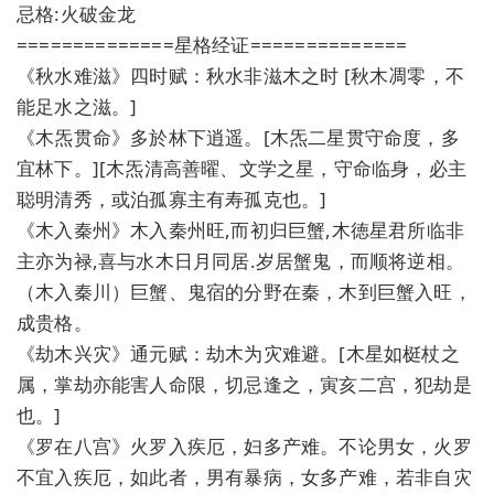
忌格:火破金龙
==============星格经证==============
《秋水难滋》四时赋：秋水非滋木之时 [秋木凋零，不
能足水之滋。]
《木炁贯命》多於林下逍遥。[木炁二星贯守命度，多
宜林下。][木炁清高善曜、文学之星，守命临身，必主
聪明清秀，或泊孤寡主有寿孤克也。]
《木入秦州》木入秦州旺,而初归巨蟹,木徳星君所临非
主亦为禄,喜与水木日月同居.岁居蟹鬼，而顺将逆相。
（木入秦川）巨蟹、鬼宿的分野在秦，木到巨蟹入旺，
成贵格。
《劫木兴灾》通元赋：劫木为灾难避。[木星如梃杖之
属，掌劫亦能害人命限，切忌逢之，寅亥二宫，犯劫是
也。]
《罗在八宫》火罗入疾厄，妇多产难。不论男女，火罗
不宜入疾厄，如此者，男有暴病，女多产难，若非自灾