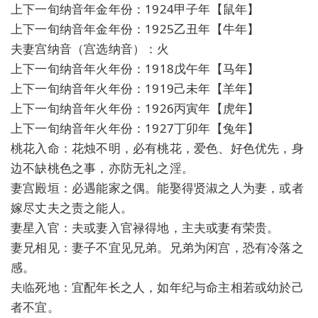
上下一旬纳音年金年份：1924甲子年【鼠年】
上下一旬纳音年金年份：1925乙丑年【牛年】
夫妻宫纳音（宫选纳音）：火
上下一旬纳音年火年份：1918戊午年【马年】
上下一旬纳音年火年份：1919己未年【羊年】
上下一旬纳音年火年份：1926丙寅年【虎年】
上下一旬纳音年火年份：1927丁卯年【兔年】
桃花入命：花烛不明，必有桃花，爱色、好色优先，身
边不缺桃色之事，亦防无礼之淫。
妻宫殿垣：必遇能家之偶。能娶得贤淑之人为妻，或者
嫁尽丈夫之责之能人。
妻星入官：夫或妻入官禄得地，主夫或妻有荣贵。
妻兄相见：妻子不宜见兄弟。兄弟为闲宫，恐有冷落之
感。
夫临死地：宜配年长之人，如年纪与命主相若或幼於己
者不宜。