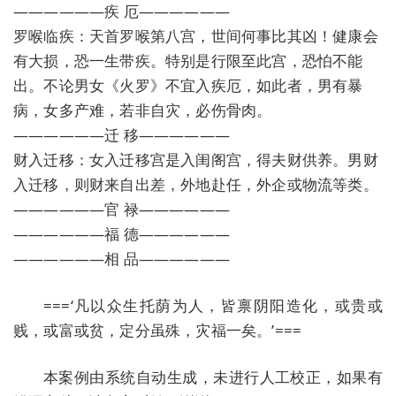
——————疾 厄——————
罗喉临疾：天首罗喉第八宫，世间何事比其凶！健康会
有大损，恐一生带疾。特别是行限至此宫，恐怕不能
出。不论男女《火罗》不宜入疾厄，如此者，男有暴
病，女多产难，若非自灾，必伤骨肉。
——————迁 移——————
财入迁移：女入迁移宫是入闺阁宫，得夫财供养。男财
入迁移，则财来自出差，外地赴任，外企或物流等类。
——————官 禄——————
——————福 德——————
——————相 品——————
===‘凡以众生托荫为人，皆禀阴阳造化，或贵或
贱，或富或贫，定分虽殊，灾福一矣。’===
本案例由系统自动生成，未进行人工校正，如果有