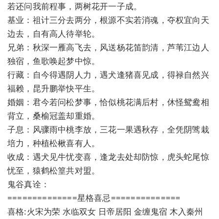
若还问我前程事，两树花开一子成。
基业：祖计三分去两分，根源不实若消魂，夺权宜向天
边去，自有高人待举轮。
兄弟：秋深一雁高飞去，风送杨花笛韵清，芦苇江边人
独宿，鱼歌唤起梦中惊。
行藏：自今得遇阴人力，遇犬逢猪喜见成，得禄自然兴
福赖，昆升鹏举快平生。
婚姻：君今若问松梦事，恰似桃花满后村，休怪鸳鸯相
背立，桑榆冠盖却重婚。
子息：风骤雨中桃李放，三花一果遇秋存，全凭阴骘栽
培力，种植松楸喜有人。
收成：遇犬见牛忧变喜，逢龙去处却防惊，虎头蛇尾惊
忧至，猿鹤松篁共对盟。
鬼谷真诠：
==============星格喜忌==============
喜格:火宋为荣 水临双女 日帝居阳 金缠鬼宿 木入秦州