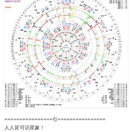
================引================
人人皆可识星象！