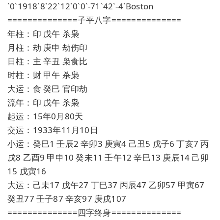
`0`1918`8`22`12`0`0`-71`42`-4`Boston
==============子平八字==============
年柱：印 戊午 杀枭
月柱：劫 庚申 劫伤印
日柱：主 辛丑 枭食比
时柱：财 甲午 杀枭
大运：食 癸巳 官印劫
流年：印 戊午 杀枭
起运：15年0月80天
交运：1933年11月10日
小运：癸巳1 壬辰2 辛卯3 庚寅4 己丑5 戊子6 丁亥7 丙
戌8 乙酉9 甲申10 癸未11 壬午12 辛巳13 庚辰14 己卯
15 戊寅16
大运：己未17 戊午27 丁巳37 丙辰47 乙卯57 甲寅67
癸丑77 壬子87 辛亥97 庚戌107
==============四字终身==============