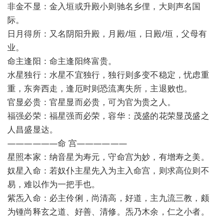
非金不显：金入垣或升殿小则驰名乡俚，大则声名国
际。
日月得所：又名阴阳升殿，月殿/垣，日殿/垣，父母有
业。
命主逢阳：命主逢阳终富贵。
水星独行：水星不宜独行，独行则多变不稳定，忧虑重
重，东奔西走，逢厄时则恐流离失所，主退败也。
官显必贵：官星显而必贵，可为官为贵之人。
福强必荣：福星强而必荣，容华：茂盛的花荣显茂盛之
人昌盛显达。
——————命 宫——————
星照本家：纳音星为寿元，守命宫为妙，有增寿之美。
奴星入命：若奴仆主星先入为主入命宫，则求高位则不
易，难以作为一把手也。
紫炁入命：必主伶俐，尚清高，好道，主九流三教，颇
为锺尚释玄之道、好善、清修。炁乃木余，仁之小者。