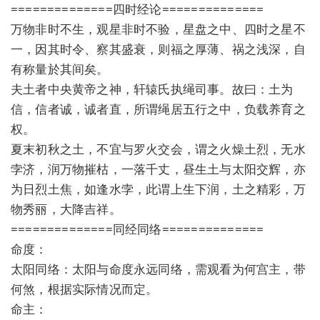
==============四时经论==============
万物非时不生，观星非时不验，星盘之中、四时之星不
一，因其时令、察其盛衰，则福之厚薄、祸之浅深，自
有称量於其间矣。
夫土者中央黄帝之神，轩辕氏执绳司事。故曰：土为
信，信者诚，诚者直，所谓绳居五行之中，负载养育之
权。
夏末初秋之土，不宜与罗火交会，谓之火燥土烈，无水
孛济，润万物摧枯，一落千丈，昼生土与太阳交辉，亦
为日烈土焦，如逢水孛，此谓上生下润，土之精彩，万
物秀丽，大降吉祥。
==============同经同络==============
命度：
太阳同络：太阳与命度永远同络，需观看为何宫主，带
何煞，根据实际情况而定。
命主：