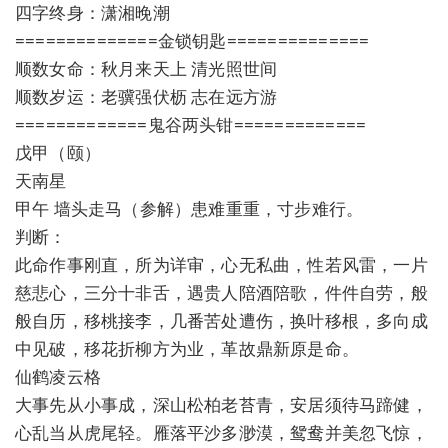
四字终身：潇湘晚潮
==============金锁钥匙==============
顺数女命：秋月来天上 清光照世间
顺数岁运：老骥强伏枥 志在远方游
=============鬼谷两头钳=============
戊甲（颐）
天南星
甲午 墙头走马（参解）患难重重，寸步难行。
判断：
此命作事刚直，所为详审，心无私曲，性若风雷，一片
慈悲心，三分十非舌，遇贵人陪酒陪歌，件件自劳，般
般自历，移桃接李，几番苦处遭伤，换叶移根，多向成
中见破，移花折柳方为业，革故鼎新原是命。
仙鹤凌云格
大事先从小事成，深山松柏老苔青，安居须待马蹄健，
心乱当从虎尾轻。雁落平沙多渺漠，鸳鸯并美忽飞惊，