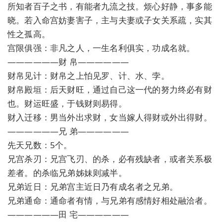
所知者百子之书，有能者九流之技。烦心好静，事多能
晓。若入命宫妨妻害子，主与夫妻或子女关系疏，实其
性之孤高。
宫限俱强：非凡之人，一生名利俱实，功成名就。
——————财 帛——————
财帛见计：财帛之上怕见罗、计、水、孛。
财帛殿垣：后天财旺，通过自己这一代的努力终必有财
也。财运旺盛，于钱财则易得。
财入迁移：男当外出求财，女当嫁人得财或外出得财。
——————兄 弟——————
先天兄数：5个。
兄宫杀刃：兄宫飞刃、的杀，必有残缺者，或者关系极
差者。的杀临兄弟姊妹则减半。
兄弟近日：兄弟宫主近日乃有成名者之兄弟。
兄弟通命：通命者有情，与兄弟有感情好相处融洽者。
——————田 宅——————