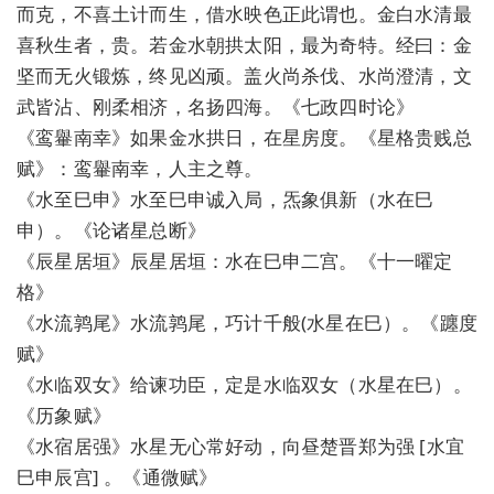
而克，不喜土计而生，借水映色正此谓也。金白水清最
喜秋生者，贵。若金水朝拱太阳，最为奇特。经曰：金
坚而无火锻炼，终见凶顽。盖火尚杀伐、水尚澄清，文
武皆沾、刚柔相济，名扬四海。《七政四时论》
《鸾轝南幸》如果金水拱日，在星房度。《星格贵贱总
赋》：鸾轝南幸，人主之尊。
《水至巳申》水至巳申诚入局，炁象俱新（水在巳
申）。《论诸星总断》
《辰星居垣》辰星居垣：水在巳申二宫。《十一曜定
格》
《水流鹑尾》水流鹑尾，巧计千般(水星在巳）。《躔度
赋》
《水临双女》给谏功臣，定是水临双女（水星在巳）。
《历象赋》
《水宿居强》水星无心常好动，向昼楚晋郑为强 [水宜
巳申辰宫] 。《通微赋》