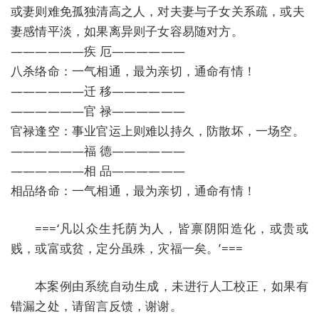
或妻则难免孤独清高之人，对夫妻与子女关系疏，或夫
妻感情平淡，如果离异则子女容易随对方。
——————疾 厄——————
八杀络命：一气相通，最为亲切，通命有情！
——————迁 移——————
——————官 禄——————
官禄逢空：事业官运上则难以持久，防散坏，一场空。
——————福 德——————
——————相 品——————
相品络命：一气相通，最为亲切，通命有情！
===‘凡以众生托荫为人，皆禀阴阳造化，或贵或
贱，或富或贫，定分虽殊，灾福一矣。’===
本案例由系统自动生成，未进行人工校正，如果有
错漏之处，请留言反馈，谢谢。