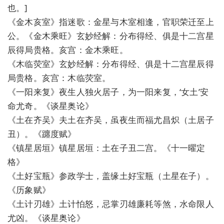
也。]
《金木亥室》指迷歌：金星与木室相逢，官职荣迁至上
公。《金木乘旺》玄妙经解：分布得经、俱是十二宫星
辰得局贵格。亥宫：金木乘旺。
《木临荧室》玄妙经解：分布得经、俱是十二宫星辰得
局贵格。亥宫：木临荧室。
《一阳来复》夜生人独火居子，为一阳来复，‘女土’安
命尤奇。《谈星奥论》
《土在齐吴》夫土在齐吴，虽夜生而福尤昌炽（土居子
丑）。《躔度赋》
《镇星居垣》镇星居垣：土在子丑二宫。《十一曜定
格》
《土好宝瓶》参政学士，盖缘土好宝瓶（土星在子）。
《历象赋》
《土计刃雄》土计怕怒，忌掌刃雄廉耗等煞，水命限人
尤凶。《谈星奥论》