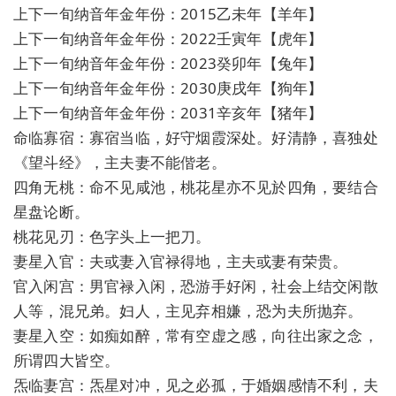
上下一旬纳音年金年份：2015乙未年【羊年】
上下一旬纳音年金年份：2022壬寅年【虎年】
上下一旬纳音年金年份：2023癸卯年【兔年】
上下一旬纳音年金年份：2030庚戌年【狗年】
上下一旬纳音年金年份：2031辛亥年【猪年】
命临寡宿：寡宿当临，好守烟霞深处。好清静，喜独处
《望斗经》，主夫妻不能偕老。
四角无桃：命不见咸池，桃花星亦不见於四角，要结合
星盘论断。
桃花见刃：色字头上一把刀。
妻星入官：夫或妻入官禄得地，主夫或妻有荣贵。
官入闲宫：男官禄入闲，恐游手好闲，社会上结交闲散
人等，混兄弟。妇人，主见弃相嫌，恐为夫所抛弃。
妻星入空：如痴如醉，常有空虚之感，向往出家之念，
所谓四大皆空。
炁临妻宫：炁星对冲，见之必孤，于婚姻感情不利，夫