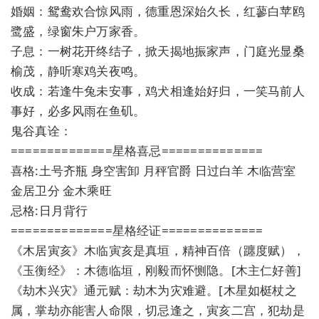
婚姻：鸳鸯欢合惊风雨，德重恩深始久长，红蓼白苹鸥
鹭盛，绿窗朱户万家香。
子息：一树花开终结子，掀天揭地振家声，门庭光显桑
榆茂，静听寒鸡关夜鸣。
收成：若逢牛兔未安事，鸡犬相逢始好归，一笑马前人
事好，必多风雨在鱼矶。
鬼谷真诠：
==============星格喜忌==============
喜格:土号齐瓶 身空害卸 月秤官爵 日过白羊 木临营室
金居卫分 金木乘旺
忌格:日月背行
==============星格经证==============
《木居寅亥》木临寅亥是真垣，精神百倍（躔度赋），
《玉衡经》：木德临垣，刚毅而怀恻隐。[木主仁好善]
《劫木兴灾》通元赋：劫木为灾难避。[木星如梃杖之
属，掌劫亦能害人命限，切忌逢之，寅亥二宫，犯劫是