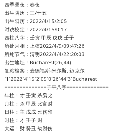
四季昼夜：春夜
出生阴历：三/十五
出生阳历：2022/4/15/2:05
时诀校定：2022/4/15/0:17
四柱八字：壬寅 甲辰 戊戌 壬子
所处月相：上弦2022/4/9/09:47:26
所处节气：清明2022/4/4/22:20:03
出生地址：Bucharest(26,44)
复粘档案：麦德福斯-米尔斯, 迈克尔
`1`2022`4`15`2`05`0`26`44`3`Bucharest
==============子平八字==============
年柱：才 壬寅 杀枭比
月柱：杀 甲辰 比官财
日柱：主 戊戌 比伤印
时柱：才 壬子 财
大运：财 癸丑 劫财伤