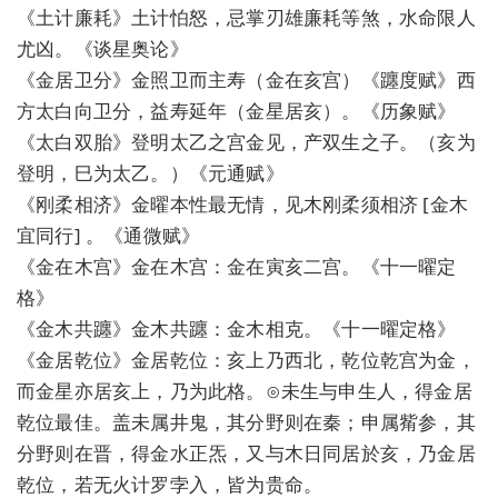
《土计廉耗》土计怕怒，忌掌刃雄廉耗等煞，水命限人
尤凶。《谈星奥论》
《金居卫分》金照卫而主寿（金在亥宫）《躔度赋》西
方太白向卫分，益寿延年（金星居亥）。《历象赋》
《太白双胎》登明太乙之宫金见，产双生之子。（亥为
登明，巳为太乙。）《元通赋》
《刚柔相济》金曜本性最无情，见木刚柔须相济 [金木
宜同行] 。《通微赋》
《金在木宫》金在木宫：金在寅亥二宫。《十一曜定
格》
《金木共躔》金木共躔：金木相克。《十一曜定格》
《金居乾位》金居乾位：亥上乃西北，乾位乾宫为金，
而金星亦居亥上，乃为此格。⊙未生与申生人，得金居
乾位最佳。盖未属井鬼，其分野则在秦；申属觜参，其
分野则在晋，得金水正炁，又与木日同居於亥，乃金居
乾位，若无火计罗孛入，皆为贵命。