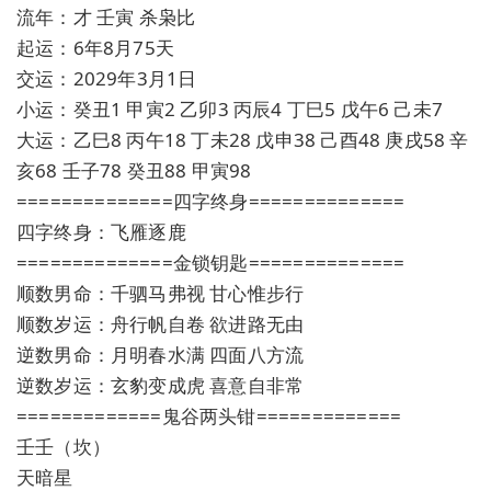
流年：才 壬寅 杀枭比
起运：6年8月75天
交运：2029年3月1日
小运：癸丑1 甲寅2 乙卯3 丙辰4 丁巳5 戊午6 己未7
大运：乙巳8 丙午18 丁未28 戊申38 己酉48 庚戌58 辛
亥68 壬子78 癸丑88 甲寅98
==============四字终身==============
四字终身：飞雁逐鹿
==============金锁钥匙==============
顺数男命：千驷马弗视 甘心惟步行
顺数岁运：舟行帆自卷 欲进路无由
逆数男命：月明春水满 四面八方流
逆数岁运：玄豹变成虎 喜意自非常
=============鬼谷两头钳=============
壬壬（坎）
天暗星