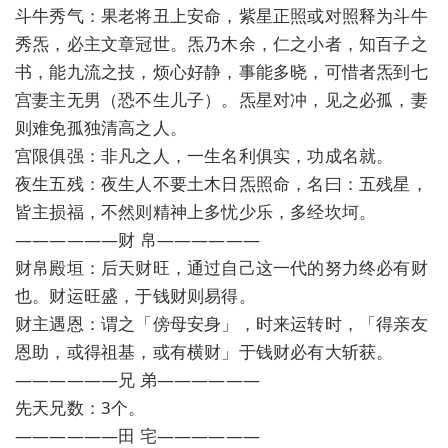
斗牛秀气：果老将丑上安命，紫星正照或对照释为斗牛
秀炁，必主文章冠世。炁乃木余，仁之小者，知百子之
书，能九流之技，烦心好静，事能多晓，可惜者炁到七
宫妻主无男（恐不生儿子）。炁星对冲，见之必孤，妻
则难免孤独清高之人。
宫限俱强：非凡之人，一生名利俱实，功成名就。
夜生五残：夜生人不要土木日炁照命，名曰：五残星，
皆主损福，不然则精神上多忧少乐，多经坎坷。
——————财 帛——————
财帛殿垣：后天财旺，通过自己这一代的努力终必有财
也。财运旺盛，于钱财则易得。
财主遇恩：谓之「傍母安身」，时来运转时，「得亲友
恩助，或得祖基，或有横财」于钱财必有大斩获。
——————兄 弟——————
先天兄数：3个。
——————田 宅——————