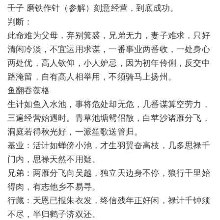
壬子 磨铁作针（参解）刻意经营，到底成功。
判断：
此命难为父母，弃别箕裘，兄弟无力，妻子难求，只好
清闲冷淡，不宜运用求谋，一番事业两番收，一处身心
两处优，高人钦仰，小人妒忌，因为初年伶俐，反交中
路淹留，自有高人相举用，不须骑马上扬州。
鱼翻吞藻格
生计如鱼入水池，事将危处却无危，几番谋算空劳力，
三遍经营始遇时。青草池塘鸳侣散，白苹沙诸雁分飞，
洞庭若得秋光好，一派笙歌送管归。
基业：活计如蝉傍小池，才生羽翼奋高枝，几多思禄千
门内，思禄天然不用疑。
兄弟：两雁分飞向吴越，独立天边身不停，狼行千里始
得肉，有志他乡不易寻。
行藏：天恩已报朱衣发，终信残年正好闲，禄计千钟须
不尽，半归鹤子济双还。