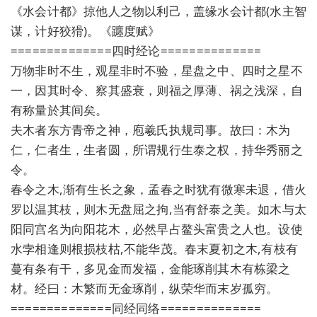
《水会计都》掠他人之物以利己，盖缘水会计都(水主智
谋，计好狡猾)。《躔度赋》
==============四时经论==============
万物非时不生，观星非时不验，星盘之中、四时之星不
一，因其时令、察其盛衰，则福之厚薄、祸之浅深，自
有称量於其间矣。
夫木者东方青帝之神，庖羲氏执规司事。故曰：木为
仁，仁者生，生者圆，所谓规行生泰之权，持华秀丽之
令。
春令之木,渐有生长之象，孟春之时犹有微寒未退，借火
罗以温其枝，则木无盘屈之拘,当有舒泰之美。如木与太
阳同宫名为向阳花木，必然早占鳌头富贵之人也。设使
水孛相逢则根损枝枯,不能华茂。春末夏初之木,有枝有
蔓有条有干，多见金而发福，金能琢削其木有栋梁之
材。经曰：木繁而无金琢削，纵荣华而末岁孤穷。
==============同经同络==============