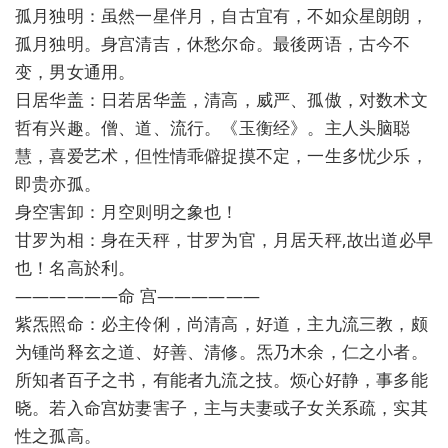
孤月独明：虽然一星伴月，自古宜有，不如众星朗朗，
孤月独明。身宫清吉，休愁尔命。最後两语，古今不
变，男女通用。
日居华盖：日若居华盖，清高，威严、孤傲，对数术文
哲有兴趣。僧、道、流行。《玉衡经》。主人头脑聪
慧，喜爱艺术，但性情乖僻捉摸不定，一生多忧少乐，
即贵亦孤。
身空害卸：月空则明之象也！
甘罗为相：身在天秤，甘罗为官，月居天秤,故出道必早
也！名高於利。
——————命 宫——————
紫炁照命：必主伶俐，尚清高，好道，主九流三教，颇
为锺尚释玄之道、好善、清修。炁乃木余，仁之小者。
所知者百子之书，有能者九流之技。烦心好静，事多能
晓。若入命宫妨妻害子，主与夫妻或子女关系疏，实其
性之孤高。