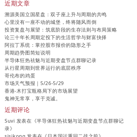
近期文章
溯源美国立国星盘：双子座上升与周期的共鸣
心里没有一座不动的城堡，终将随风而倒
投资复盘与展望：筑底阶段的生存法则与布局策略
论三十年长周期定投下的生活哲学与财富抉择
阿拉丁系统：掌控股市报价的隐形之手
周期趋势图简短说明
半导体狂热祛魅与近期变盘节点群聊记录
从行星周期到世界运行的底层秩序
哥伦布的鸡蛋
市场天气预报｜5/26-5/29
香港-木打宝瓶格局下的市场展望
鬼神无常享，享于克诚。
近期评论
Suvi
发表在《
半导体狂热祛魅与近期变盘节点群聊记
录
》
sisikong
发表在《
日本国运重回二战之前
》