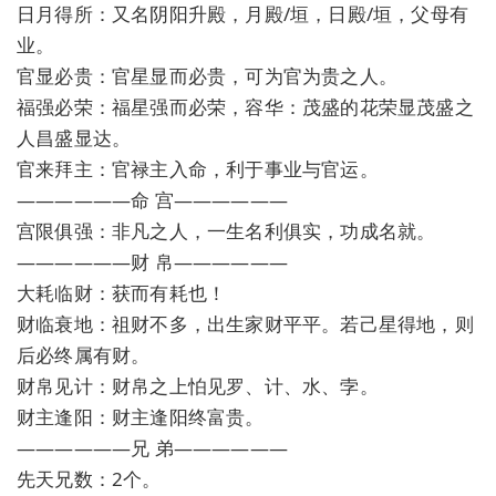
日月得所：又名阴阳升殿，月殿/垣，日殿/垣，父母有
业。
官显必贵：官星显而必贵，可为官为贵之人。
福强必荣：福星强而必荣，容华：茂盛的花荣显茂盛之
人昌盛显达。
官来拜主：官禄主入命，利于事业与官运。
——————命 宫——————
宫限俱强：非凡之人，一生名利俱实，功成名就。
——————财 帛——————
大耗临财：获而有耗也！
财临衰地：祖财不多，出生家财平平。若己星得地，则
后必终属有财。
财帛见计：财帛之上怕见罗、计、水、孛。
财主逢阳：财主逢阳终富贵。
——————兄 弟——————
先天兄数：2个。