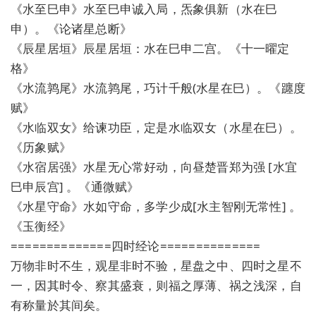
《水至巳申》水至巳申诚入局，炁象俱新（水在巳
申）。《论诸星总断》
《辰星居垣》辰星居垣：水在巳申二宫。《十一曜定
格》
《水流鹑尾》水流鹑尾，巧计千般(水星在巳）。《躔度
赋》
《水临双女》给谏功臣，定是水临双女（水星在巳）。
《历象赋》
《水宿居强》水星无心常好动，向昼楚晋郑为强 [水宜
巳申辰宫] 。《通微赋》
《水星守命》水如守命，多学少成[水主智刚无常性] 。
《玉衡经》
==============四时经论==============
万物非时不生，观星非时不验，星盘之中、四时之星不
一，因其时令、察其盛衰，则福之厚薄、祸之浅深，自
有称量於其间矣。