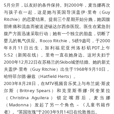
5月分开，以友好的条件保持。到2000年，麦当娜再次
与孩子在一起，这是她与英国导演盖伊·里奇（Guy
Ritchie）的恋爱结果。提前三个星期开始分娩，她因腹
部疼痛和流血而被送进锡达尔西奈医院。医生在紧急剖
腹产方面迅速采取行动；她有一个独立的胎盘，切断了
婴儿的氧气供应。Rocco Ritchie，5磅9盎司，于2000
年8月11日出生，加利福尼亚州洛杉矶PDT上午
5:52（新闻在线）。里奇一直在她身边。这对夫妇于
2000年12月22日在苏格兰的Skibo城堡结婚。她的新丈
夫盖伊·里奇（Guy Ritchie）出生于1968年9月10日，
哈特菲尔德·赫兹（Hatfield Herts）。
2003年8月28日，在MTV视频音乐奖上与布兰妮·斯皮
尔斯（Britney Spears）和克里斯蒂娜·阿奎莱拉
（Christina Aguilera）锁定嘴唇后，麦当娜
（Madonna）发起了另一个角色 – 《儿童书籍作
者》。“英国玫瑰”于2003年9月14日在伦敦推出。