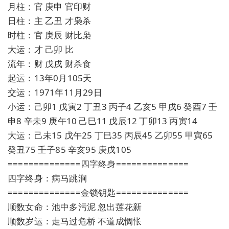
月柱：官 庚申 官印财
日柱：主 乙丑 才枭杀
时柱：官 庚辰 财比枭
大运：才 己卯 比
流年：财 戊戌 财杀食
起运：13年0月105天
交运：1971年11月29日
小运：己卯1 戊寅2 丁丑3 丙子4 乙亥5 甲戌6 癸酉7 壬
申8 辛未9 庚午10 己巳11 戊辰12 丁卯13 丙寅14
大运：己未15 戊午25 丁巳35 丙辰45 乙卯55 甲寅65
癸丑75 壬子85 辛亥95 庚戌105
==============四字终身==============
四字终身：病马跳涧
==============金锁钥匙==============
顺数女命：池中多污泥 忽出莲花新
顺数岁运：走马过危桥 不道成惆怅