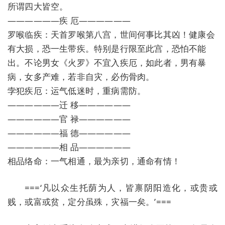
所谓四大皆空。
——————疾 厄——————
罗喉临疾：天首罗喉第八宫，世间何事比其凶！健康会
有大损，恐一生带疾。特别是行限至此宫，恐怕不能
出。不论男女《火罗》不宜入疾厄，如此者，男有暴
病，女多产难，若非自灾，必伤骨肉。
孛犯疾厄：运气低迷时，重病需防。
——————迁 移——————
——————官 禄——————
——————福 德——————
——————相 品——————
相品络命：一气相通，最为亲切，通命有情！
===‘凡以众生托荫为人，皆禀阴阳造化，或贵或
贱，或富或贫，定分虽殊，灾福一矣。’===