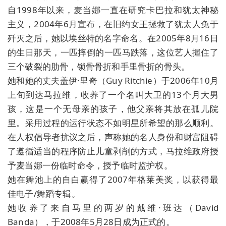
自1998年以来，麦当娜一直在研究卡巴拉和犹太神秘
主义，2004年6月宣布，在旧约女王拯救了犹太人免于
歼灭之后，她以埃丝特的名字命名。在2005年8月16日
的生日那天，一匹摔倒的一匹马跌落，这位艺人握住了
三个破裂的肋骨，锁骨骨折和手里骨折的骨头。
她和她的丈夫盖伊·里奇（Guy Ritchie）于2006年10月
上旬到达马拉维，收养了一个名叫大卫的13个月大男
孩，这是一个无母亲的孩子，他父亲将其放在孤儿院
里。采用过程的运行状态不如明星所希望的那么顺利。
在人权倡导者抗议之后，声称她的名人身份和财富阻碍
了遵循适当的程序防止儿童剥削的方式，马拉维政府授
予麦当娜一份临时命令，授予临时监护权。
她在舞池上的自白赢得了2007年格莱美奖，以获得最
佳电子/舞蹈专辑。
她收养了来自马里的两岁的戴维·班达（David
Banda），于2008年5月28日成为正式的。