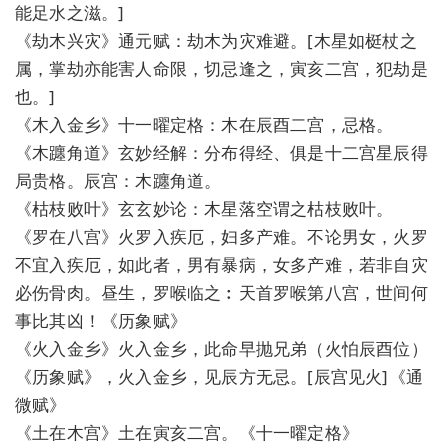
能足水之滋。]
《劫木兴灾》通元赋：劫木为灾难避。[木星如梃杖之
属，掌劫亦能害人命限，切忌逢之，寅亥二宫，犯劫是
也。]
《木入金乡》十一曜定格：木在辰酉二宫，忌格。
《木躔角道》玄妙经解：分布得经、俱是十二宫星辰得
局贵格。辰宫：木躔角道。
《枯枝败叶》玄玄妙论：木星落空谓之枯枝败叶。
《罗在八宫》火罗入疾厄，妇多产难。不论男女，火罗
不宜入疾厄，如此者，男有暴病，女多产难，若非自灾
必伤骨肉。昼生，罗喉临之︰天首罗喉第八宫，世间何
事比其凶！《历象赋》
《火入金乡》火入金乡，此命早抛兄弟（火怕辰酉位）
《历象赋》，火入金乡，见辰方无忌。[辰宫见火]《通
微赋》
《土在木宫》土在寅亥二宫。《十一曜定格》