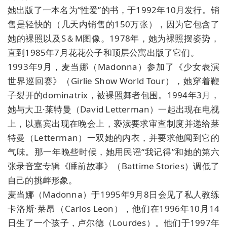
她出版了一本名为“性爱”的书，于1992年10月发行。销
售是轻快的（几天内销售的150万张），因为它包含了
她的裸照以及S＆M图像。1978年，她为裸照摆姿势，
直到1985年7月花花公子和顶层公寓出版了它们。
1993年9月，麦当娜（Madonna）参加了《少女表演
世界巡回赛》（Girlie Show World Tour），她穿着鞭
子裂开的dominatrix，被裸照舞者包围。1994年3月，
她与大卫·莱特曼（David Letterman）一起出现在电视
上，以嘉宾出现在晚会上，亵渎要求审查制度并递给莱
特曼（Letterman）一双她的内衣，并要求他闻到它的
气味。那一年晚些时候，她用民谣“我记得”和她的第六
张录音室专辑《睡前故事》（Battime Stories）调低了
自己的挑衅形象。
麦当娜（Madonna）于1995年9月8日会见了私人教练
卡洛斯·莱昂（Carlos Leon），他们在1996年10月14
日生了一个孩子，卢尔德（Lourdes）。他们于1997年