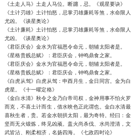
《土走人马》土走人马位。断躔，忌。《观星要诀》
《土计刃雄》土计怕怒，忌掌刃雄廉耗等煞，水命限人
尤凶。《谈星奥论》
《土计廉耗》土计怕怒，忌掌刃雄廉耗等煞，水命限人
尤凶。《谈星奥论》
《君臣庆会》金水为官福恩令命元，朝辅太阳者是。
《星格贵贱总赋》：君臣庆会，钟鸣鼎食之家。
《君臣庆会》金水为官福恩令命元，朝辅太阳者是。
《星格贵贱总赋》：君臣庆会，钟鸣鼎食之家。
《白虎从驾》白虎从驾：申酉月生，金日同宫。金为白
虎星。《十一曜定格》
《金白水清》秋令之金乃白帝司权，金神用事不怕火罗
而克，不喜土计而生，借水映色正此谓也。金白水清最
喜秋生者，贵。若金水朝拱太阳，最为奇特。经曰：金
坚而无火锻炼，终见凶顽。盖火尚杀伐、水尚澄清，文
武皆沾、刚柔相济，名扬四海。《七政四时论》