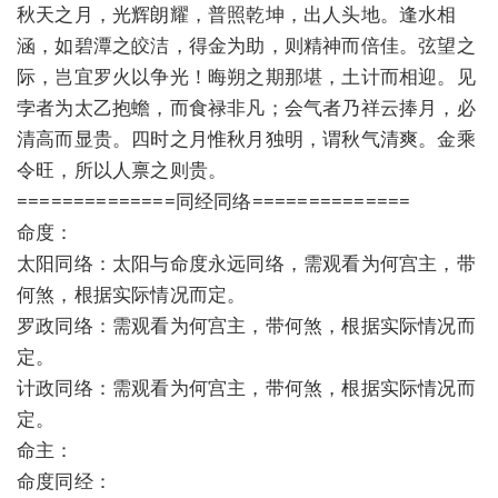
秋天之月，光辉朗耀，普照乾坤，出人头地。逢水相
涵，如碧潭之皎洁，得金为助，则精神而倍佳。弦望之
际，岂宜罗火以争光！晦朔之期那堪，土计而相迎。见
孛者为太乙抱蟾，而食禄非凡；会气者乃祥云捧月，必
清高而显贵。四时之月惟秋月独明，谓秋气清爽。金乘
令旺，所以人禀之则贵。
==============同经同络==============
命度：
太阳同络：太阳与命度永远同络，需观看为何宫主，带
何煞，根据实际情况而定。
罗政同络：需观看为何宫主，带何煞，根据实际情况而
定。
计政同络：需观看为何宫主，带何煞，根据实际情况而
定。
命主：
命度同经：