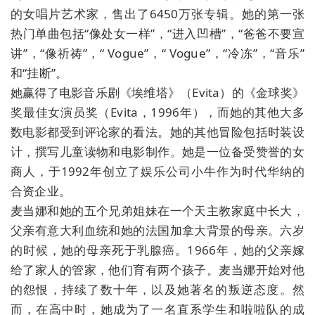
的女唱片艺术家，售出了6450万张专辑。她的第一张
热门单曲包括“像处女一样”，“进入凹槽”，“爸爸不要宣
讲”，“像祈祷”，“ Vogue”，“ Vogue”，“冷冻”，“音乐”
和“挂断”。
她赢得了电影音乐剧《埃维塔》（Evita）的《金球奖》
奖最佳女演员奖（Evita，1996年），而她的其他大多
数电影都受到评论家的看法。她的其他冒险包括时装设
计，撰写儿童读物和电影制作。她是一位备受赞誉的女
商人，于1992年创立了娱乐公司小牛作为时代华纳的
合资企业。
麦当娜和她的五个兄弟姐妹在一个天主教家庭中长大，
父亲有意大利血统和她的法国加拿大背景的母亲。六岁
的时候，她的母亲死于乳腺癌。1966年，她的父亲嫁
给了家人的管家，他们育有两个孩子。麦当娜开始对他
的怨恨，持续了数十年，以及她著名的叛逆态度。然
而，在高中时，她成为了一名直系学生和啦啦队的成