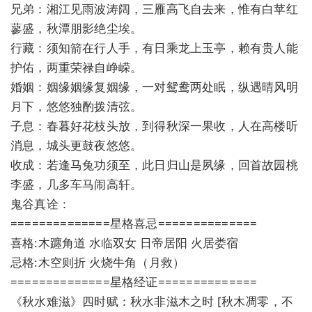
兄弟：湘江见雨波涛阔，三雁高飞自去来，惟有白苹红
蓼盛，秋潭朋影绝尘埃。
行藏：须知箭在行人手，有日乘龙上玉亭，赖有贵人能
护佑，两重荣禄自峥嵘。
婚姻：姻缘姻缘复姻缘，一对鸳鸯两处眠，纵遇晴风明
月下，悠悠独酌拨清弦。
子息：春暮好花枝头放，到得秋深一果收，人在高楼听
消息，城头更鼓夜悠悠。
收成：若逢马兔功须至，此日归山是夙缘，回首故园桃
李盛，几多车马闹高轩。
鬼谷真诠：
==============星格喜忌==============
喜格:木躔角道 水临双女 日帝居阳 火居娄宿
忌格:木空则折 火烧牛角（月救）
==============星格经证==============
《秋水难滋》四时赋：秋水非滋木之时 [秋木凋零，不