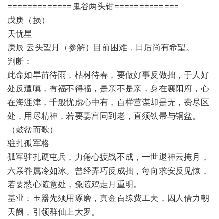
=============鬼谷两头钳=============
戊庚（损）
天忧星
庚辰 云头望月（参解）目前困难，日后尚有希望。
判断：
此命如旱苗待雨，枯树待春，要做好事反做拙，于人好
处反遭嗔，有福不得福，是亲不是亲，身在襄阳府，心
在海涯津，千般忧虑心中有，百样营谋却是无，费尽区
处，用尽精神，若要妻宫同到老，直须铁帚与铜盆。
（鼓盆而歌）
驻扎孤军格
孤军驻扎硬屯兵，力倦心疲战不成，一世退神云掩月，
六亲眷属冷如冰。曾经弄巧反成拙，每向求安反见惊，
若要愁心随意处，兔随鸡走月重明。
基业：玉器先须用琢磨，真金百练费工夫，因人借力朝
天阙，引领群仙上大罗。