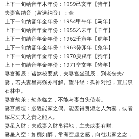
上下一旬纳音年木年份：1959己亥年【猪年】
夫妻宫纳音（宫选纳音）：金
上下一旬纳音年金年份：1954甲午年【马年】
上下一旬纳音年金年份：1955乙未年【羊年】
上下一旬纳音年金年份：1962壬寅年【虎年】
上下一旬纳音年金年份：1963癸卯年【兔年】
上下一旬纳音年金年份：1970庚戌年【狗年】
上下一旬纳音年金年份：1971辛亥年【猪年】
妻宫孤辰：诸煞秘要赋，夫妻宫坐孤辰，到老丧夫/
妻，若夫妻星高强亦可解。望斗经：孤神对照，宜居泉
石林中。
妻宫劫杀：劫杀临之，不能与妻白头偕老。
妻宫殿垣：必遇能家之偶。能娶得贤淑之人为妻，或者
嫁尽丈夫之责之能人。
妻星入财：夫或妻入财帛得地，主夫或妻有财。
妻星入空：如痴如醉，常有空虚之感，向往出家之念，