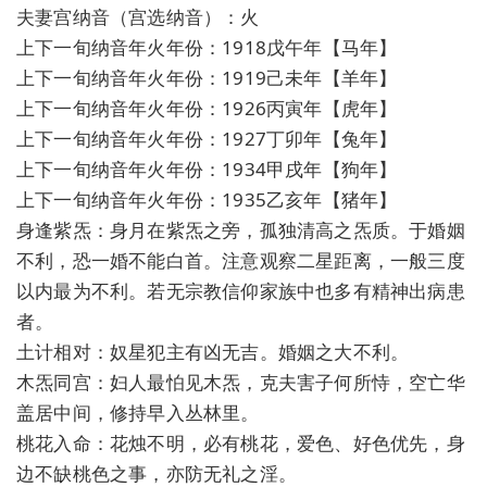
夫妻宫纳音（宫选纳音）：火
上下一旬纳音年火年份：1918戊午年【马年】
上下一旬纳音年火年份：1919己未年【羊年】
上下一旬纳音年火年份：1926丙寅年【虎年】
上下一旬纳音年火年份：1927丁卯年【兔年】
上下一旬纳音年火年份：1934甲戌年【狗年】
上下一旬纳音年火年份：1935乙亥年【猪年】
身逢紫炁：身月在紫炁之旁，孤独清高之炁质。于婚姻
不利，恐一婚不能白首。注意观察二星距离，一般三度
以内最为不利。若无宗教信仰家族中也多有精神出病患
者。
土计相对：奴星犯主有凶无吉。婚姻之大不利。
木炁同宫：妇人最怕见木炁，克夫害子何所恃，空亡华
盖居中间，修持早入丛林里。
桃花入命：花烛不明，必有桃花，爱色、好色优先，身
边不缺桃色之事，亦防无礼之淫。