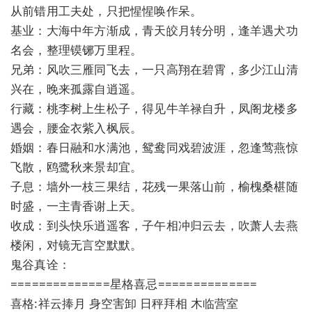
从前错用工夫处，只把惺惺唤作呆。
基业：大海中年方渐成，青天皎月转分明，逢羊遇犬功
名会，整理镆铘万里程。
兄弟：风吹三雁同飞去，一只高翔在碧霄，多少江山清
兴在，晚来孤露自逍遥。
行藏：桃李树上生松子，得见牛羊禄自升，凤阁龙楼多
遇会，腰金衣紫入枫辰。
婚姻：春日融和水满池，鸳鸯同戏碧波涯，忽逢莺燕惊
飞散，鸥鹭秋来景却宜。
子息：墙外一枝三果结，花残一果落山前，榆槐桑椹随
时盛，一主青香谢上天。
收成：到头快乐逍遥客，子午相冲归云去，吹萧人去燕
楼闲，对镜无言空默默。
鬼谷真诠：
==============星格喜忌==============
喜格:祥云捧月 身空害卸 日秤拜相 木临营室