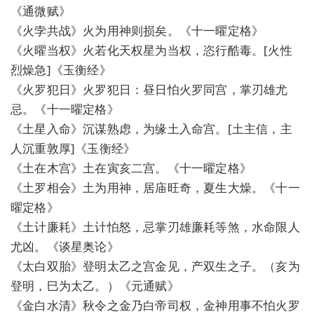
《通微赋》
《火孛共战》火为用神则损矣。《十一曜定格》
《火曜当权》火若化天权星为当权，恣行酷毒。[火性
烈燥急]《玉衡经》
《火罗犯日》火罗犯日：昼日怕火罗同宫，掌刃雄尤
忌。《十一曜定格》
《土星入命》沉谋熟虑，为缘土入命宫。[土主信，主
人沉重敦厚]《玉衡经》
《土在木宫》土在寅亥二宫。《十一曜定格》
《土罗相会》土为用神，居庙旺奇，夏生大燥。《十一
曜定格》
《土计廉耗》土计怕怒，忌掌刃雄廉耗等煞，水命限人
尤凶。《谈星奥论》
《太白双胎》登明太乙之宫金见，产双生之子。（亥为
登明，巳为太乙。）《元通赋》
《金白水清》秋令之金乃白帝司权，金神用事不怕火罗