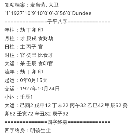
复粘档案：麦当劳, 大卫
`1`1927`10`9`10`0`0`-3`56`0`Dundee
==============子平八字==============
年柱：劫 丁卯 印
月柱：才 庚戌 食财劫
日柱：主 丙子 官
时柱：官 癸巳 比食才
大运：杀 壬辰 食印官
流年：劫 丁卯 印
起运：0年0月15天
交运：1927年10月24日
小运：壬辰1
大运：己酉2 戊申12 丁未22 丙午32 乙巳42 甲辰52 癸
卯62 壬寅72 辛丑82 庚子92
==============四字终身==============
四字终身：明镜生尘