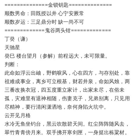
==============金锁钥匙==============
顺数男命：田既授以井 心宁安厥常
顺数岁运：三足鼎分时 缺一尚不可
=============鬼谷两头钳=============
丁癸（谦）
天驰星
癸巳 楼台望月（参解）前程远大，未可限量。
判断：
此命如浮云出岫，野鹤唳风，心在四方，与存别处，靠
祖难成事业，离乡可立根基，财若井泉，命如风烛，两
三番改换衣冠，四五度重立家计，出家未尽，在俗未
孤，灾难里有退神相随，伤妻克子，兄弟别离，只见用
尽精神，要行清闲潇洒地，奈何身陷火坑中。
云开见月格
水冷无鱼坐钓台，黑云吹散碧天间。红尘阵阵随风去，
翠竹青青傍月来。双手拂开寒剑匣，一身挺出栋粱材。