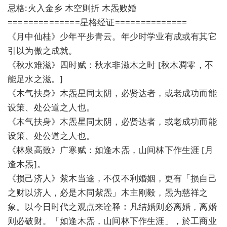
忌格:火入金乡 木空则折 木炁败婚
==============星格经证==============
《月中仙桂》少年平步青云。年少时学业有成或有其它
引以为傲之成就。
《秋水难滋》四时赋：秋水非滋木之时 [秋木凋零，不
能足水之滋。]
《木气扶身》木炁星同太阴，必贤达者，或老成功而能
设策、处公道之人也。
《木气扶身》木炁星同太阴，必贤达者，或老成功而能
设策、处公道之人也。
《林泉高致》广寒赋：如逢木炁，山间林下作生涯 [月
逢木炁]。
《损己济人》紫木当途，不仅不利婚姻，更有「损自己
之财以济人，必是木同紫炁」木主刚毅，炁为慈祥之
象。以今日时代之观点来诠释︰凡结婚则必离婚，离婚
则必破财。「如逢木炁，山间林下作生涯」，於工商业