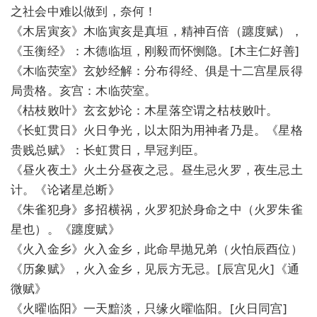
之社会中难以做到，奈何！
《木居寅亥》木临寅亥是真垣，精神百倍（躔度赋），
《玉衡经》：木德临垣，刚毅而怀恻隐。[木主仁好善]
《木临荧室》玄妙经解：分布得经、俱是十二宫星辰得
局贵格。亥宫：木临荧室。
《枯枝败叶》玄玄妙论：木星落空谓之枯枝败叶。
《长虹贯日》火日争光，以太阳为用神者乃是。《星格
贵贱总赋》：长虹贯日，早冠判臣。
《昼火夜土》火土分昼夜之忌。昼生忌火罗，夜生忌土
计。《论诸星总断》
《朱雀犯身》多招横祸，火罗犯於身命之中（火罗朱雀
星也）。《躔度赋》
《火入金乡》火入金乡，此命早抛兄弟（火怕辰酉位）
《历象赋》，火入金乡，见辰方无忌。[辰宫见火]《通
微赋》
《火曜临阳》一天黯淡，只缘火曜临阳。[火日同宫]