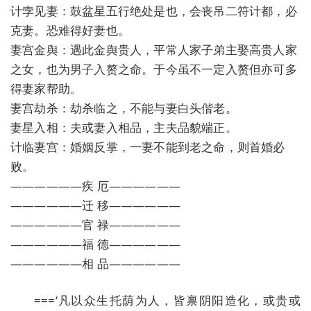
计孛见妻：鼓盆星五行绝处是也，会丧吊二符计都，必
克妻。恐难得好妻也。
妻宫金舆：遇此金舆贵人，平常人家子弟主娶高贵人家
之女，也为男子入赘之命。于今虽不一定入赘但亦可多
得妻家帮助。
妻宫劫杀：劫杀临之，不能与妻白头偕老。
妻星入相：夫或妻入相品，主夫品貌端正。
计临妻宫：婚姻反掌，一妻不能到老之命，则首婚必
败。
——————疾 厄——————
——————迁 移——————
——————官 禄——————
——————福 德——————
——————相 品——————
===‘凡以众生托荫为人，皆禀阴阳造化，或贵或