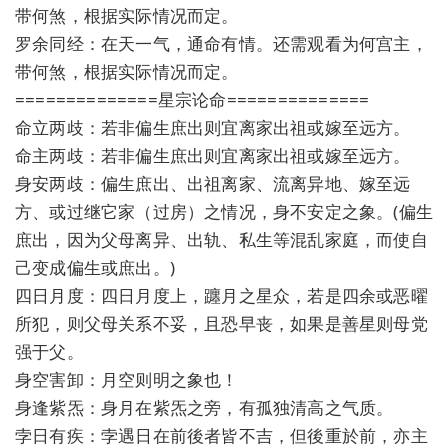
带何煞，根据实际情况而定。
罗余同经：在天一气，通命有情。还需观看为何宫主，
带何煞，根据实际情况而定。
==============星宗论命==============
命立两歧：若非偏生庶出则宜离家出祖或嫁至远方。
命主两歧：若非偏生庶出则宜离家出祖或嫁至远方。
身安两歧：偏生庶出、出祖离家、流离异地、嫁至远
方、或过继它家（过房）之情况，身不安定之象。(偏生
庶出，因为父母离异、出轨、私生等混乱家庭，而使自
己变成偏生或庶出。)
四日月度：四日月度上，躔月之星众，若是四余或恶曜
所犯，则父母关系不妥，且恐早丧，如果是善星则母党
强于父。
身空害卸：月空则明之象也！
身逢紫炁：身月在紫炁之旁，有孤独清高之气质。
孛日有疾：孛遇日在前後者皆不吉，但後重於前，亦主