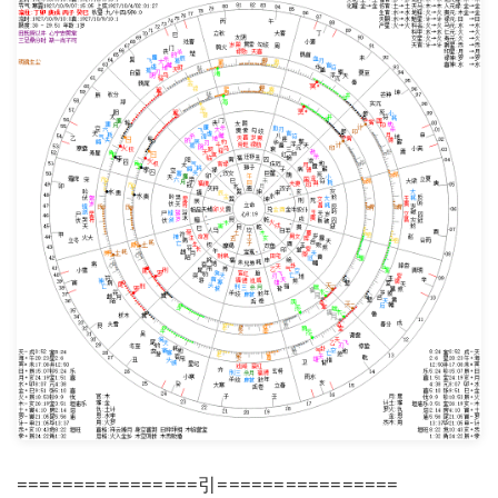
================引================