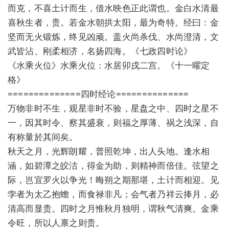
而克，不喜土计而生，借水映色正此谓也。金白水清最
喜秋生者，贵。若金水朝拱太阳，最为奇特。经曰：金
坚而无火锻炼，终见凶顽。盖火尚杀伐、水尚澄清，文
武皆沾、刚柔相济，名扬四海。《七政四时论》
《水乘火位》水乘火位：水居卯戌二宫。《十一曜定
格》
==============四时经论==============
万物非时不生，观星非时不验，星盘之中、四时之星不
一，因其时令、察其盛衰，则福之厚薄、祸之浅深，自
有称量於其间矣。
秋天之月，光辉朗耀，普照乾坤，出人头地。逢水相
涵，如碧潭之皎洁，得金为助，则精神而倍佳。弦望之
际，岂宜罗火以争光！晦朔之期那堪，土计而相迎。见
孛者为太乙抱蟾，而食禄非凡；会气者乃祥云捧月，必
清高而显贵。四时之月惟秋月独明，谓秋气清爽。金乘
令旺，所以人禀之则贵。