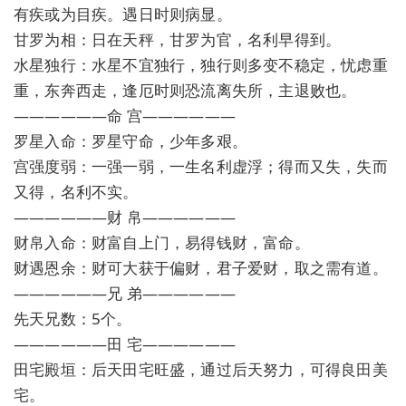
有疾或为目疾。遇日时则病显。
甘罗为相：日在天秤，甘罗为官，名利早得到。
水星独行：水星不宜独行，独行则多变不稳定，忧虑重
重，东奔西走，逢厄时则恐流离失所，主退败也。
——————命 宫——————
罗星入命：罗星守命，少年多艰。
宫强度弱：一强一弱，一生名利虚浮；得而又失，失而
又得，名利不实。
——————财 帛——————
财帛入命：财富自上门，易得钱财，富命。
财遇恩余：财可大获于偏财，君子爱财，取之需有道。
——————兄 弟——————
先天兄数：5个。
——————田 宅——————
田宅殿垣：后天田宅旺盛，通过后天努力，可得良田美
宅。