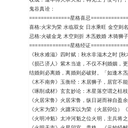
鬼谷真诠：
==============星格喜忌============
喜格:火宋为荣 水临双女 日水乘旺 金空则
忌格:火破金龙 木空则折 木炁败婚 木骑狮
==============星格经证============
《秋水难滋》四时赋：秋水非滋木之时 [秋
《损己济人》紫木当途，不仅不利婚姻，更
结婚则必离婚，离婚则必破财。「如逢木炁
《木不南奔》玉衡经：木居狮子，居官不能
《琢削成材》玄玄妙论：木星落空谓之枯枝
《火居宋鲁》火居宋鲁，纵日诞而禄自盈余
《火宋为荣》火躔宋以为荣（火居卯位）《
《火明冲魁》太冲河魁之位火明，主兵将之
《火明天市》火星卯宫，贵格。《元妙经解