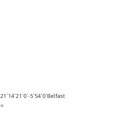
`21`0`-5`54`0`Belfast
==