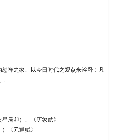
为慈祥之象。以今日时代之观点来诠释︰凡
何！
火星居卯）。《历象赋》
。）《元通赋》