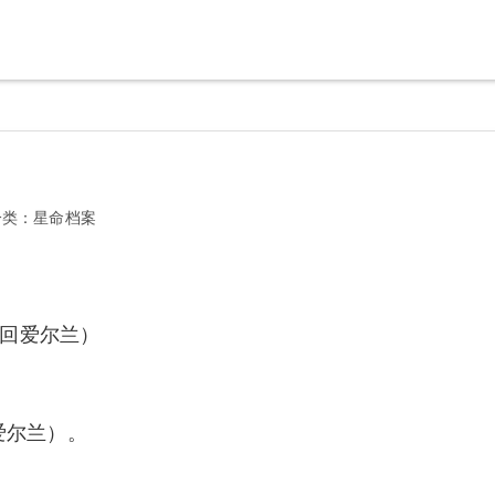
分类：
星命档案
回爱尔兰）
爱尔兰）。