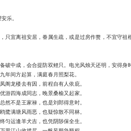
望安乐。
，只宜离祖安居，眷属生疏，或是过房作赘，不宜守祖
备破中成，会合提防双鲤只。电光风烛天还明，安得身
九年间方起算，满庭春月照梨花。
凤阁龙楼去有因，前程自有人依庇。
优游四海成同志，晚景桑榆又起家。
总然不是王家禄，也是刘郎得意时。
鸥鹭满塘风雨恶，也疑惊散不同林。
终匀运逢羊犬吉，也凭阴陟保全生。
万里江山收揽尽，一帆风顺急顺程。