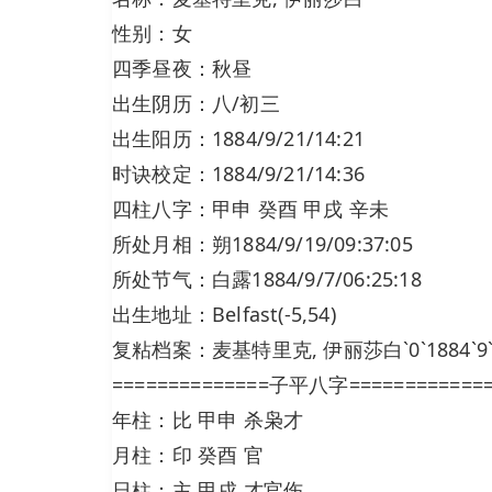
性别：女
四季昼夜：秋昼
出生阴历：八/初三
出生阳历：1884/9/21/14:21
时诀校定：1884/9/21/14:36
四柱八字：甲申 癸酉 甲戌 辛未
所处月相：朔1884/9/19/09:37:05
所处节气：白露1884/9/7/06:25:18
出生地址：Belfast(-5,54)
复粘档案：麦基特里克, 伊丽莎白`0`1884`9`21`14
==============子平八字============
年柱：比 甲申 杀枭才
月柱：印 癸酉 官
日柱：主 甲戌 才官伤