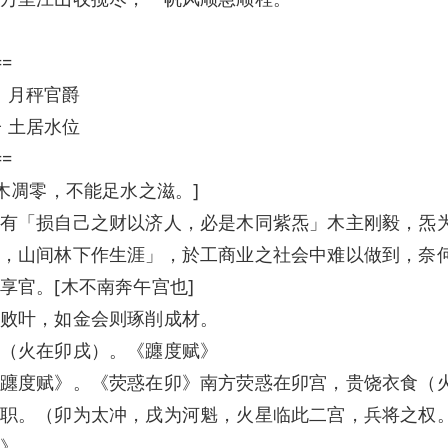
==
名 月秤官爵
子 土居水位
==
木凋零，不能足水之滋。]
有「损自己之财以济人，必是木同紫炁」木主刚毅，炁
，山间林下作生涯」，於工商业之社会中难以做到，奈
享官。[木不南奔午宫也]
败叶，如金会则琢削成材。
（火在卯戌）。《躔度赋》
躔度赋》。《荧惑在卯》南方荧惑在卯宫，贵饶衣食（
职。（卯为太冲，戌为河魁，火星临此二宫，兵将之权
》