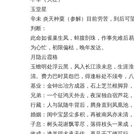
玉堂星
辛未 炎天种粟（参解）目前劳苦，到后可
判断：
此命如雀巢生凤，蚌腹剖珠，作事先难后易
为心忙，初限偏枯，晚年发达。
月隐云霞格
玉蟾明处浮云黑，风入长江浪未息，生涯淮
清。费力巴时莫怨巴，得逢标处不须夸，八
基业：金钟出冶方成器，石上芝兰根脚异，
兄弟：一个征鸿天外去，夜深独自宿芦花，
行藏：人与鼠随牛背后，腾身直到凤凰池，
婚姻：闺中宝瑟尘多积，再被南风亦未清，
子息：树头花谢飘零尽，落得枝头一果成，
收成：逢羊得犬承天佑，再见壬丁便可行，