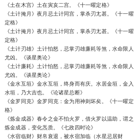
《土在木宫》土在寅亥二宫。《十一曜定格》
《土计掩月》夜月忌土计同宫，掌杀刃尢甚。《十一曜
定格》
《土计掩月》夜月忌土计同宫，掌杀刃尢甚。《十一曜
定格》
《土计刃雄》土计怕怒，忌掌刃雄廉耗等煞，水命限人
尤凶。《谈星奥论》
《土计廉耗》土计怕怒，忌掌刃雄廉耗等煞，水命限人
尤凶。《谈星奥论》
《金水互垣》金水互垣，终身而有庆。水居金垣，金入
水垣，乃大吉也。《论诸星总断》
《金罗同克》金罗同克：金为用神则坏矣。《十一曜定
格》
《炼金成器》春令之金不怕火罗，借火罗以温助，谓之
炼金成器，变化炁质。《七政四时论》
《水宿临财》财帛衰退，被水宿加临（水星忌居财