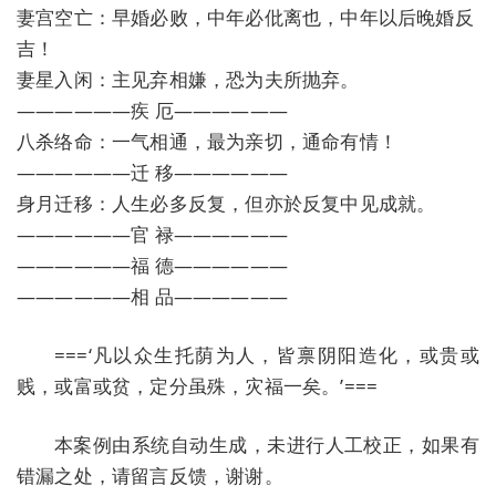
妻宫空亡：早婚必败，中年必仳离也，中年以后晚婚反
吉！
妻星入闲：主见弃相嫌，恐为夫所抛弃。
——————疾 厄——————
八杀络命：一气相通，最为亲切，通命有情！
——————迁 移——————
身月迁移：人生必多反复，但亦於反复中见成就。
——————官 禄——————
——————福 德——————
——————相 品——————
===‘凡以众生托荫为人，皆禀阴阳造化，或贵或
贱，或富或贫，定分虽殊，灾福一矣。’===
本案例由系统自动生成，未进行人工校正，如果有
错漏之处，请留言反馈，谢谢。