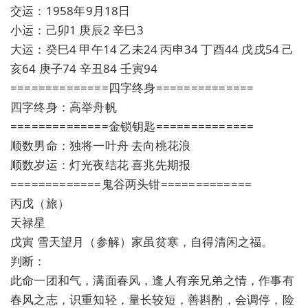
交运：1958年9月18日
小运：己卯1 庚辰2 辛巳3
大运：癸巳4 甲午14 乙未24 丙申34 丁酉44 戊戌54 己
亥64 庚子74 辛丑84 壬寅94
==============四字终身==============
四字终身：高举舟帆
==============金锁钥匙==============
顺数男命：独将一叶舟 去向桃花浪
顺数岁运：灯光夜结花 喜兆先期报
=============鬼谷两头钳=============
丙戊（旅）
天禄星
戊寅 雪天望月（参解）家虽贫寒，自得清闲之福。
判断：
此命一团和气，满面春风，逢人有亲兄弟之情，作事有
春风之志，识重知轻，量长较短，善斟酌，会调停，险