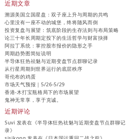
近期文章
溯源美国立国星盘：双子座上升与周期的共鸣
心里没有一座不动的城堡，终将随风而倒
投资复盘与展望：筑底阶段的生存法则与布局策略
论三十年长周期定投下的生活哲学与财富抉择
阿拉丁系统：掌控股市报价的隐形之手
周期趋势图简短说明
半导体狂热祛魅与近期变盘节点群聊记录
从行星周期到世界运行的底层秩序
哥伦布的鸡蛋
市场天气预报｜5/26-5/29
香港-木打宝瓶格局下的市场展望
鬼神无常享，享于克诚。
近期评论
Suvi
发表在《
半导体狂热祛魅与近期变盘节点群聊记
录
》
sisikong
发表在《
日本国运重回二战之前
》