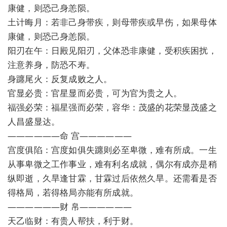
康健，则恐己身恙陨。
土计晦月：若非己身带疾，则母带疾或早伤，如果母体
康健，则恐己身恙陨。
阳刃在午：日殿见阳刃，父体恐非康健，受积疾困扰，
注意养身，防恐不寿。
身躔尾火：反复成败之人。
官显必贵：官星显而必贵，可为官为贵之人。
福强必荣：福星强而必荣，容华：茂盛的花荣显茂盛之
人昌盛显达。
——————命 宫——————
宫度俱陷：宫度如俱失躔则必至卑微，难有所成。一生
从事卑微之工作事业，难有利名成就，偶尔有成亦是稍
纵即逝，久旱逢甘霖，甘霖过后依然久旱。还需看是否
得格局，若得格局亦能有所成就。
——————财 帛——————
天乙临财：有贵人帮扶，利于财。