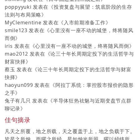
poppyyuki
发表在《
投资复盘与展望：筑底阶段的生存
法则与布局策略
》
MyClementine
发表在《
入市前期准备工作
》
smile123
发表在《
心里没有一座不动的城堡，终将随风
而倒
》
iris
发表在《
心里没有一座不动的城堡，终将随风而倒
》
mao2012
发表在《
论三十年长周期定投下的生活哲学与
财富抉择
》
蔡玉
发表在《
论三十年长周期定投下的生活哲学与财富
抉择
》
haoyun099
发表在《
阿拉丁系统：掌控股市报价的隐形
之手
》
兔子有几只
发表在《
半导体狂热祛魅与近期变盘节点群
聊记录
》
佳句摘录
凡天之所覆，地之所载，天之覆盖于上，地之负载于下。
皆星之所烛，而曜之所经。星如烛光所照，曜以经纬所