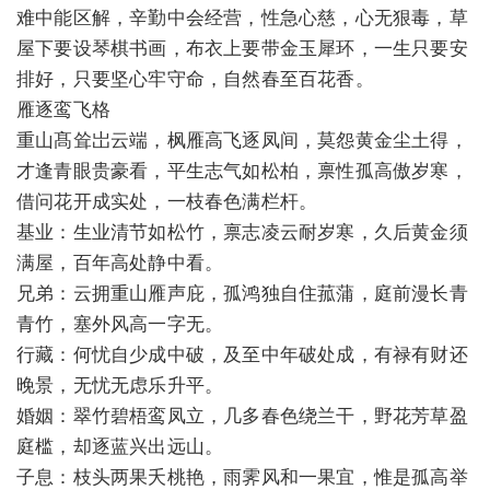
难中能区解，辛勤中会经营，性急心慈，心无狠毒，草
屋下要设琴棋书画，布衣上要带金玉犀环，一生只要安
排好，只要坚心牢守命，自然春至百花香。
雁逐鸾飞格
重山髙耸岀云端，枫雁高飞逐凤间，莫怨黄金尘土得，
才逢青眼贵豪看，平生志气如松柏，禀性孤高傲岁寒，
借问花开成实处，一枝春色满栏杆。
基业：生业清节如松竹，禀志凌云耐岁寒，久后黄金须
满屋，百年高处静中看。
兄弟：云拥重山雁声庇，孤鸿独自住菰蒲，庭前漫长青
青竹，塞外风高一字无。
行藏：何忧自少成中破，及至中年破处成，有禄有财还
晚景，无忧无虑乐升平。
婚姻：翠竹碧梧鸾凤立，几多春色绕兰干，野花芳草盈
庭槛，却逐蓝兴出远山。
子息：枝头两果夭桃艳，雨霁风和一果宜，惟是孤高举