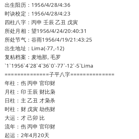
出生阳历：1956/4/28/4:36
时诀校定：1956/4/28/4:23
四柱八字：丙申 壬辰 乙丑 戊寅
所处月相：望1956/4/24/20:40:31
所处节气：谷雨1956/4/19/21:43:25
出生地址：Lima(-77,-12)
复粘档案：麦地那, 毛罗
`1`1956`4`28`4`36`0`-77`-12`-5`Lima
==============子平八字==============
年柱：伤 丙申 官印财
月柱：印 壬辰 财比枭
日柱：主 乙丑 才枭杀
时柱：财 戊寅 劫伤财
大运：才 己卯 比
流年：伤 丙申 官印财
起运：2年4月20天