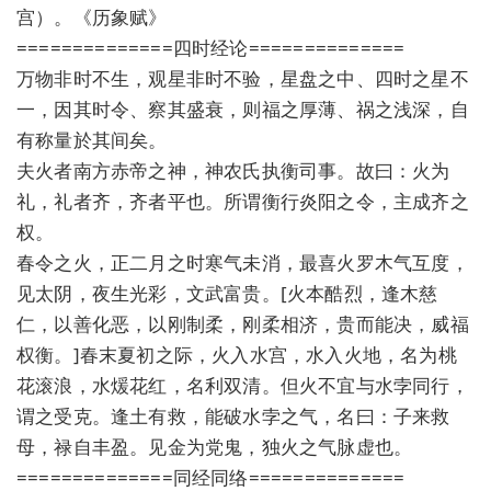
宫）。《历象赋》
==============四时经论==============
万物非时不生，观星非时不验，星盘之中、四时之星不
一，因其时令、察其盛衰，则福之厚薄、祸之浅深，自
有称量於其间矣。
夫火者南方赤帝之神，神农氏执衡司事。故曰：火为
礼，礼者齐，齐者平也。所谓衡行炎阳之令，主成齐之
权。
春令之火，正二月之时寒气未消，最喜火罗木气互度，
见太阴，夜生光彩，文武富贵。[火本酷烈，逢木慈
仁，以善化恶，以刚制柔，刚柔相济，贵而能决，威福
权衡。]春末夏初之际，火入水宫，水入火地，名为桃
花滚浪，水煖花红，名利双清。但火不宜与水孛同行，
谓之受克。逢土有救，能破水孛之气，名曰：子来救
母，禄自丰盈。见金为党鬼，独火之气脉虚也。
==============同经同络==============