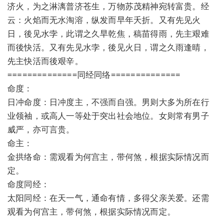
济火，为之淋漓普济苍生，万物苏茂精神宛转富贵。经
云：火焰而无水淘溶，纵发而早年夭折。又有先见火
日，後见水孛，此谓之久旱乾焦，稿苗得雨，先主艰难
而後快活。又有先见水孛，後见火日，谓之久雨逢晴，
先主快活而後艰辛。
==============同经同络==============
命度：
日冲命度：日冲度主，不强而自强。男则大多为所在行
业领袖，或高人一等处于突出社会地位。女则常有男子
威严，亦可言贵。
命主：
金拱络命：需观看为何宫主，带何煞，根据实际情况而
定。
命度同经：
太阳同经：在天一气，通命有情，多得父亲关爱。还需
观看为何宫主，带何煞，根据实际情况而定。