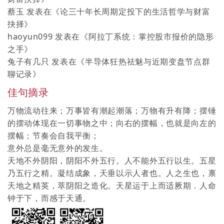
蔡玉
发表在《
论三十年长周期定投下的生活哲学与财富
抉择
》
haoyun099
发表在《
阿拉丁系统：掌控股市报价的隐形
之手
》
兔子有几只
发表在《
半导体狂热祛魅与近期变盘节点群
聊记录
》
佳句摘录
万物流动往来；万事皆有潮起潮落；万物有升有降；摆锤
的摆动体现在一切事物之中；向右的摆幅，也就是向左的
摆幅；节奏会自我平衡；
意外总是毫无意外的发生。
天地不外阴阳，阴阳不外五行。人不能外五行以生。五星
乃五行之精。凝结成象，天垂以示人者也。人之生也，禀
天地之精英，萃阴阳之造化。天星运于上而适厥期．人命
钟于下，而感于天通。