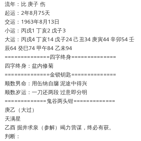
流年：比 庚子 伤
起运：2年8月75天
交运：1963年8月13日
小运：丙戌1 丁亥2 戊子3
大运：丙戌4 丁亥14 戊子24 己丑34 庚寅44 辛卯54 壬
辰64 癸巳74 甲午84 乙未94
==============四字终身==============
四字终身：盆内修菊
==============金锁钥匙==============
顺数男命：用缶纳自牖 泥途中得兴
顺数岁运：一刀还两段 过意即分明
=============鬼谷两头钳=============
庚乙（大过）
天满星
乙酉 掘井求泉（参解）竭力营谋，终必有获。
判断：