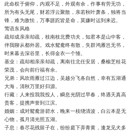
此命权于俯仰，内观不足，外观有余，作事有劳无功，
所为有头无尾，财若浮云聚散，亲若秋叶萧条，独将当
锋，难为敌怯，万事蹉跎皆是命，莫嫌时运到来迟。
莺语东风格
疏却成亲亲却疏，枝南枝北费功夫，知君本是山中客，
伴我聊从都外居。戏水鸳鸯终有散，失群鸿雁岂无书，
时来暮去深谷里，长得金衣一个雏。
基业：疏却相亲亲却疏，离南往北任安居，桑榆芝桂花
荣茂，会向前行福有余。
兄弟：风吹雨雁过江边，吴越分飞各自然，幸有五湖通
大海，清秋万里好归源。
行藏：人来投我我投人，瞬息光阴过早春，终遇天真高
贵客，提携声誉到江滨。
婚姻：成对鸳鸯游碧水，晚来一枝绕清波，白云本是无
心物，孤月清光照五湖。
子息：春尽花残留子在，纷纷庭下弄青黄，逢龙见犬多