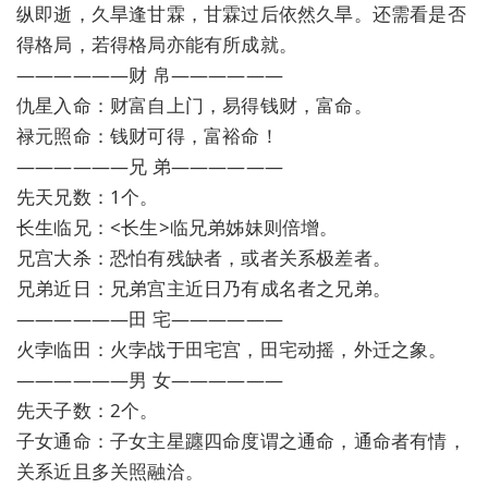
纵即逝，久旱逢甘霖，甘霖过后依然久旱。还需看是否
得格局，若得格局亦能有所成就。
——————财 帛——————
仇星入命：财富自上门，易得钱财，富命。
禄元照命：钱财可得，富裕命！
——————兄 弟——————
先天兄数：1个。
长生临兄：<长生>临兄弟姊妹则倍增。
兄宫大杀：恐怕有残缺者，或者关系极差者。
兄弟近日：兄弟宫主近日乃有成名者之兄弟。
——————田 宅——————
火孛临田：火孛战于田宅宫，田宅动摇，外迁之象。
——————男 女——————
先天子数：2个。
子女通命：子女主星躔四命度谓之通命，通命者有情，
关系近且多关照融洽。