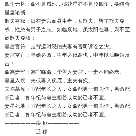
四角无桃：命不见咸池，桃花星亦不见於四角，要结合
星盘论断。
欺夫夺权：日在妻宫而昼生者，女欺夫。皆主欺夫夺
权，性急有男子之志。如临衰地，虽太阳在妻，则不至
於欺夫夺权；
妻宫官符：走背运时恐怕夫妻有官司诉讼之灾。
妻宫空亡：早婚必败，中年必仳离也，中年以后晚婚反
吉！
命寡妻华：寡宿临命，华盖入妻宫，一妻不能终老。
妻星入疾：夫或妻入疾厄，主夫有疾。
夫临墓库：宜配年长之人，女命配男一旬为佳，男命配
长己者。如年纪与命主相若或幼於己者不宜。
妻星死地：宜配年长之人，女命配男一旬为佳，男命配
长己者。如年纪与命主相若或幼於己者不宜。
——————疾 厄——————
——————迁 移——————