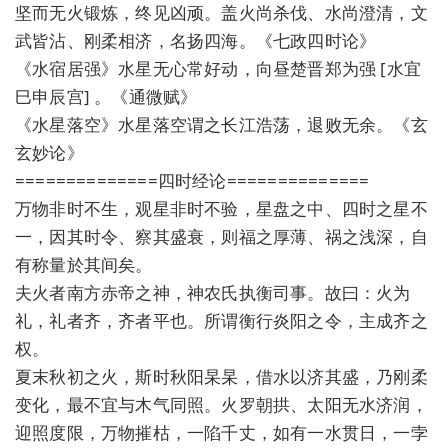
坚而无火锻炼，终见凶顽。盖火尚杀伐、水尚澄清，文
武皆沾、刚柔相济，名扬四海。《七政四时论》
《水宿居强》水星无心常好动，向昼楚晋郑为强 [水宜
巳申辰宫] 。《通微赋》
《水星落空》水星落空谓之长江浩荡，退败无余。《玄
玄妙论》
==============四时经论==============
万物非时不生，观星非时不验，星盘之中、四时之星不
一，因其时令、察其盛衰，则福之厚薄、祸之浅深，自
有称量於其间矣。
夫火者南方赤帝之神，神农氏执衡司事。故曰：火为
礼，礼者齐，齐者平也。所谓衡行炎阳之令，主成齐之
权。
夏末秋初之火，斯时秋阳杲杲，借水以济其盛，乃刚柔
变化，最不宜与木气同照。火罗朝拱、太阳无水济润，
迎照度限，万物摧枯，一陷千丈，如有一水贯日，一孛