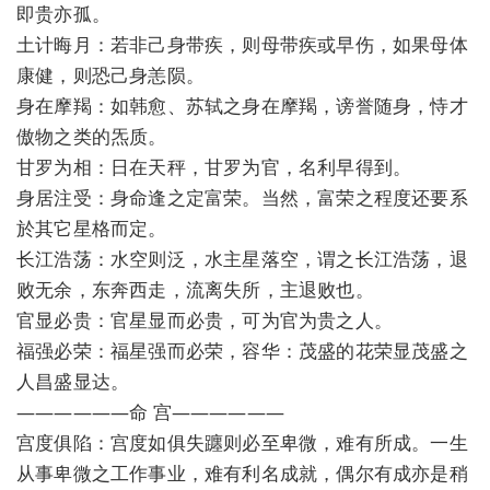
即贵亦孤。
土计晦月：若非己身带疾，则母带疾或早伤，如果母体
康健，则恐己身恙陨。
身在摩羯：如韩愈、苏轼之身在摩羯，谤誉随身，恃才
傲物之类的炁质。
甘罗为相：日在天秤，甘罗为官，名利早得到。
身居注受：身命逢之定富荣。当然，富荣之程度还要系
於其它星格而定。
长江浩荡：水空则泛，水主星落空，谓之长江浩荡，退
败无余，东奔西走，流离失所，主退败也。
官显必贵：官星显而必贵，可为官为贵之人。
福强必荣：福星强而必荣，容华：茂盛的花荣显茂盛之
人昌盛显达。
——————命 宫——————
宫度俱陷：宫度如俱失躔则必至卑微，难有所成。一生
从事卑微之工作事业，难有利名成就，偶尔有成亦是稍