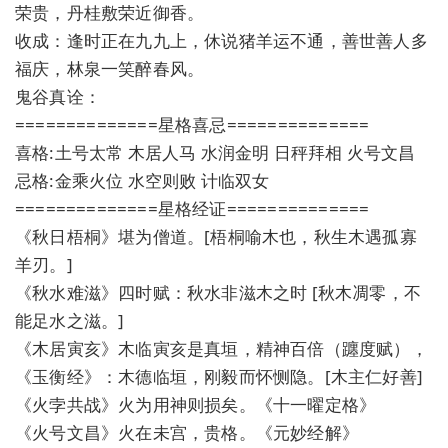
荣贵，丹桂敷荣近御香。
收成：逢时正在九九上，休说猪羊运不通，善世善人多
福庆，林泉一笑醉春风。
鬼谷真诠：
==============星格喜忌==============
喜格:土号太常 木居人马 水润金明 日秤拜相 火号文昌
忌格:金乘火位 水空则败 计临双女
==============星格经证==============
《秋日梧桐》堪为僧道。[梧桐喻木也，秋生木遇孤寡
羊刃。]
《秋水难滋》四时赋：秋水非滋木之时 [秋木凋零，不
能足水之滋。]
《木居寅亥》木临寅亥是真垣，精神百倍（躔度赋），
《玉衡经》：木德临垣，刚毅而怀恻隐。[木主仁好善]
《火孛共战》火为用神则损矣。《十一曜定格》
《火号文昌》火在未宫，贵格。《元妙经解》