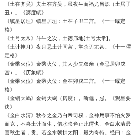
《土在齐吴》夫土在齐吴，虽夜生而福尤昌炽（土居子
丑）。《躔度赋》
《镇星居垣》镇星居垣：土在子丑二宫。《十一曜定
格》
《土号太常》斗牛之次，土德庙地[土号太常]。
《土计掩月》夜月忌土计同宫，掌杀刃尢甚。《十一曜
定格》
《金乘火位》金乘火位，其人少失双亲（金忌居卯戌
宫）。《历象赋》
《金乘火位》金乘火位：金在卯戌二宫。《十一曜定
格》
《金销天蝎》金销天蝎（房度）。断躔，忌。《观星要
诀》
《金白水清》秋令之金乃白帝司权，金神用事不怕火罗
而克，不喜土计而生，借水映色正此谓也。金白水清最
喜秋生者，贵。若金水朝拱太阳，最为奇特。经曰：金