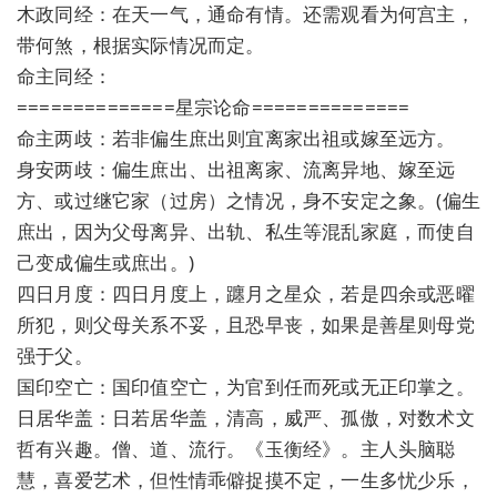
木政同经：在天一气，通命有情。还需观看为何宫主，
带何煞，根据实际情况而定。
命主同经：
==============星宗论命==============
命主两歧：若非偏生庶出则宜离家出祖或嫁至远方。
身安两歧：偏生庶出、出祖离家、流离异地、嫁至远
方、或过继它家（过房）之情况，身不安定之象。(偏生
庶出，因为父母离异、出轨、私生等混乱家庭，而使自
己变成偏生或庶出。)
四日月度：四日月度上，躔月之星众，若是四余或恶曜
所犯，则父母关系不妥，且恐早丧，如果是善星则母党
强于父。
国印空亡：国印值空亡，为官到任而死或无正印掌之。
日居华盖：日若居华盖，清高，威严、孤傲，对数术文
哲有兴趣。僧、道、流行。《玉衡经》。主人头脑聪
慧，喜爱艺术，但性情乖僻捉摸不定，一生多忧少乐，