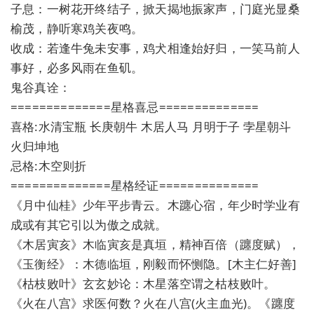
子息：一树花开终结子，掀天揭地振家声，门庭光显桑
榆茂，静听寒鸡关夜鸣。
收成：若逢牛兔未安事，鸡犬相逢始好归，一笑马前人
事好，必多风雨在鱼矶。
鬼谷真诠：
==============星格喜忌==============
喜格:水清宝瓶 长庚朝牛 木居人马 月明于子 孛星朝斗
火归坤地
忌格:木空则折
==============星格经证==============
《月中仙桂》少年平步青云。木躔心宿，年少时学业有
成或有其它引以为傲之成就。
《木居寅亥》木临寅亥是真垣，精神百倍（躔度赋），
《玉衡经》：木德临垣，刚毅而怀恻隐。[木主仁好善]
《枯枝败叶》玄玄妙论：木星落空谓之枯枝败叶。
《火在八宫》求医何数？火在八宫(火主血光)。《躔度