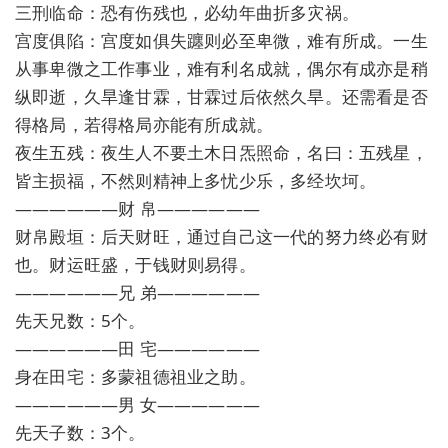
三刑临命：恐有伤残也，必幼年曲折多灾祸。
宫度俱陷：宫度如俱失躔则必至卑微，难有所成。一生
从事卑微之工作事业，难有利名成就，偶尔有成亦是稍
纵即逝，久旱逢甘霖，甘霖过后依然久旱。还需看是否
得格局，若得格局亦能有所成就。
夜生五残：夜生人不要土木日炁照命，名曰：五残星，
皆主损福，不然则精神上多忧少乐，多经坎坷。
——————财 帛——————
财帛殿垣：后天财旺，通过自己这一代的努力终必有财
也。财运旺盛，于钱财则易得。
——————兄 弟——————
先天兄数：5个。
——————田 宅——————
身在田宅：多蒙祖德祖业之助。
——————男 女——————
先天子数：3个。