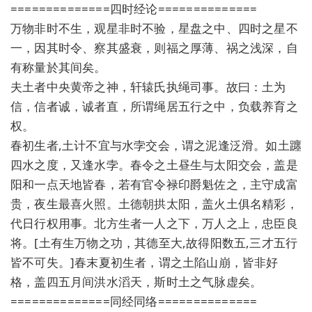
==============四时经论==============
万物非时不生，观星非时不验，星盘之中、四时之星不
一，因其时令、察其盛衰，则福之厚薄、祸之浅深，自
有称量於其间矣。
夫土者中央黄帝之神，轩辕氏执绳司事。故曰：土为
信，信者诚，诚者直，所谓绳居五行之中，负载养育之
权。
春初生者,土计不宜与水孛交会，谓之泥逢泛滑。如土躔
四水之度，又逢水孛。春令之土昼生与太阳交会，盖是
阳和一点天地皆春，若有官令禄印爵魁佐之，主守成富
贵，夜生最喜火照。土德朝拱太阳，盖火土俱名精彩，
代日行权用事。北方生者一人之下，万人之上，忠臣良
将。[土有生万物之功，其德至大,故得阳数五,三才五行
皆不可失。]春末夏初生者，谓之土陷山崩，皆非好
格，盖四五月间洪水滔天，斯时土之气脉虚矣。
==============同经同络==============