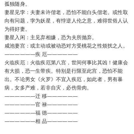
孤独随身。
妻星见孛：夫妻未许偕老，恐怕不能白头偕老。或性取
向有问题，孛为妖星，有悖逆人伦之意，难得世俗人认
为得好妻。
妻星入闲：主见弃相嫌，恐为夫所抛弃。
咸池妻宫：或主动或被动恐对方受桃花之性烦扰之人。
——————疾 厄——————
火临疾厄：火临疾厄第八宫，世间何事比其凶！健康会
有大损，恐一生带疾。特别是行限至此宫，恐怕不能
出。不论男女《火罗》不宜入疾厄，如此者，男有暴
病，女多产难，若非自灾，必伤骨肉。
——————迁 移——————
——————官 禄——————
——————福 德——————
——————相 品——————