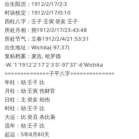
出生阳历：1912/2/17/2:3
时诀校定：1912/2/17/0:10
四柱八字：壬子 壬寅 癸亥 壬子
所处月相：朔1912/2/17/23:43:48
所处节气：立春1912/2/4/21:53:31
出生地址：Wichita(-97,37)
复粘档案：麦吉, 哈罗德
·W.`1`1912`2`17`2`3`0`-97`37`-6`Wichita
==============子平八字==============
年柱：劫 壬子 比
月柱：劫 壬寅 伤财官
日柱：主 癸亥 劫伤
时柱：劫 壬子 比
大运：比 癸丑 杀比枭
流年：劫 壬子 比
起运：5年8月80天