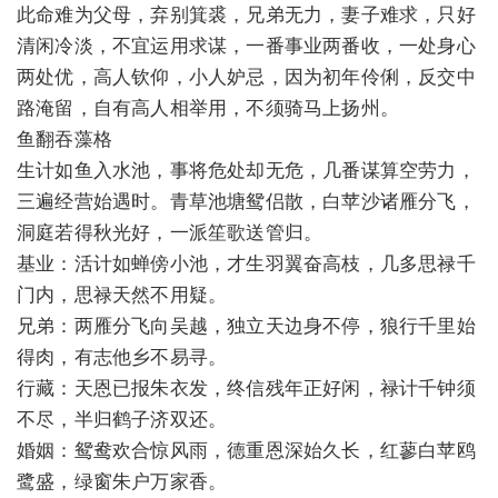
此命难为父母，弃别箕裘，兄弟无力，妻子难求，只好
清闲冷淡，不宜运用求谋，一番事业两番收，一处身心
两处优，高人钦仰，小人妒忌，因为初年伶俐，反交中
路淹留，自有高人相举用，不须骑马上扬州。
鱼翻吞藻格
生计如鱼入水池，事将危处却无危，几番谋算空劳力，
三遍经营始遇时。青草池塘鸳侣散，白苹沙诸雁分飞，
洞庭若得秋光好，一派笙歌送管归。
基业：活计如蝉傍小池，才生羽翼奋高枝，几多思禄千
门内，思禄天然不用疑。
兄弟：两雁分飞向吴越，独立天边身不停，狼行千里始
得肉，有志他乡不易寻。
行藏：天恩已报朱衣发，终信残年正好闲，禄计千钟须
不尽，半归鹤子济双还。
婚姻：鸳鸯欢合惊风雨，德重恩深始久长，红蓼白苹鸥
鹭盛，绿窗朱户万家香。