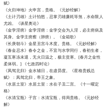
赋》
《火归坤地》火申宫，贵格。《元妙经解》
《土计刃雄》土计怕怒，忌掌刃雄廉耗等煞，水命限人
尤凶。《谈星奥论》
《金孛淫痨》金孛淫痨：金孛交会为人淫，必主痨病及
其身。金孛主痨瘵（肺痨）。《金箱歌》
《长庚朝斗》金星丑宫斗木度。贵格。《元妙经解》
《春金忌水》春令之金，不宜与水孛同行，春初生者，
凝互寒冻未退，无火日温之，极主贫寒。[春月之金性
柔体弱。] 《七政四时论》
《凤驾北归》金水辅日，在虚昴度。《星格贵贱总
赋》：凤驾北归，帝王之象。
《水居土室》水居土室：水在子丑二宫。《十一曜定
格》
《水清宝瓶》子宫：水清宝瓶，得局贵格。《元妙经
解》