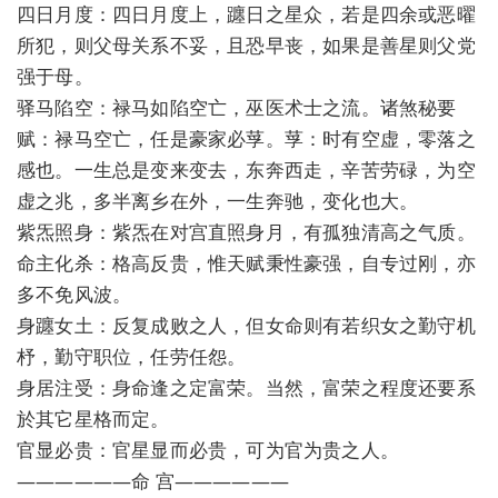
四日月度：四日月度上，躔日之星众，若是四余或恶曜
所犯，则父母关系不妥，且恐早丧，如果是善星则父党
强于母。
驿马陷空：禄马如陷空亡，巫医术士之流。诸煞秘要
赋：禄马空亡，任是豪家必莩。莩：时有空虚，零落之
感也。一生总是变来变去，东奔西走，辛苦劳碌，为空
虚之兆，多半离乡在外，一生奔驰，变化也大。
紫炁照身：紫炁在对宫直照身月，有孤独清高之气质。
命主化杀：格高反贵，惟天赋秉性豪强，自专过刚，亦
多不免风波。
身躔女土：反复成败之人，但女命则有若织女之勤守机
杼，勤守职位，任劳任怨。
身居注受：身命逢之定富荣。当然，富荣之程度还要系
於其它星格而定。
官显必贵：官星显而必贵，可为官为贵之人。
——————命 宫——————