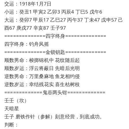
交运：1918年1月7日
小运：癸丑1 甲寅2 乙卯3 丙辰4 丁巳5 戊午6
大运：癸卯7 甲辰17 乙巳27 丙午37 丁未47 戊申57 己
酉67 庚戌77 辛亥87 壬子97
==============四字终身==============
四字终身：钓舟风摇
==============金锁钥匙==============
顺数男命：梭掷锦机中 花纹随后起
顺数岁运：浮云将蔽日 先暗后光明
逆数男命：万里桑麻地 鱼龙相约侵
逆数岁运：幸结残花实 喜生枯树枝
=============鬼谷两头钳=============
壬壬（坎）
天暗星
壬子 磨铁作针（参解）刻意经营，到底成功。
判断：