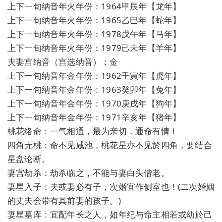
上下一旬纳音年火年份：1964甲辰年【龙年】
上下一旬纳音年火年份：1965乙巳年【蛇年】
上下一旬纳音年火年份：1978戊午年【马年】
上下一旬纳音年火年份：1979己未年【羊年】
夫妻宫纳音（宫选纳音）：金
上下一旬纳音年金年份：1962壬寅年【虎年】
上下一旬纳音年金年份：1963癸卯年【兔年】
上下一旬纳音年金年份：1970庚戌年【狗年】
上下一旬纳音年金年份：1971辛亥年【猪年】
桃花络命：一气相通，最为亲切，通命有情！
四角无桃：命不见咸池，桃花星亦不见於四角，要结合
星盘论断。
妻宫劫杀：劫杀临之，不能与妻白头偕老。
妻星入子：夫或妻必有子，次婚宜作侧室也！(二次婚姻
的丈夫会带有其前妻的孩子。)
妻星墓库：宜配年长之人，如年纪与命主相若或幼於己