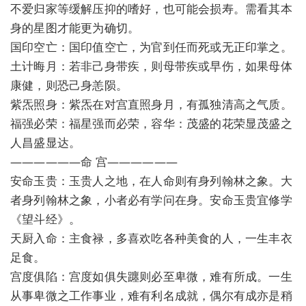
不爱归家等缓解压抑的嗜好，也可能会损寿。需看其本
身的星图才能更为确切。
国印空亡：国印值空亡，为官到任而死或无正印掌之。
土计晦月：若非己身带疾，则母带疾或早伤，如果母体
康健，则恐己身恙陨。
紫炁照身：紫炁在对宫直照身月，有孤独清高之气质。
福强必荣：福星强而必荣，容华：茂盛的花荣显茂盛之
人昌盛显达。
——————命 宫——————
安命玉贵：玉贵人之地，在人命则有身列翰林之象。大
者身列翰林之象，小者必有学问在身。安命玉贵宜修学
《望斗经》。
天厨入命：主食禄，多喜欢吃各种美食的人，一生丰衣
足食。
宫度俱陷：宫度如俱失躔则必至卑微，难有所成。一生
从事卑微之工作事业，难有利名成就，偶尔有成亦是稍