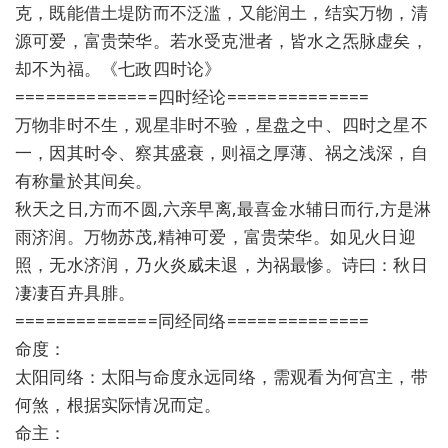
克，既能借土堤防而不泛滥，又能润土，结实万物，清
源可爱，富贵荣华。若水受克泄者，皆水之炁脉虚矣，
却不为福。《七政四时论》
==============四时经论==============
万物非时不生，观星非时不验，星盘之中、四时之星不
一，因其时令、察其盛衰，则福之厚薄、祸之浅深，自
有称量於其间矣。
秋天之日,方而不圆,六亲早离,最喜金水辅日而行,方是淋
雨济润。万物苏茂,精神可爱，富贵荣华。如见火日迎
照，无水济润，乃火炎威未退，为祸最惨。诗曰：秋日
凄凄百卉具腓。
==============同经同络==============
命度：
太阳同络：太阳与命度永远同络，需观看为何宫主，带
何煞，根据实际情况而定。
命主：