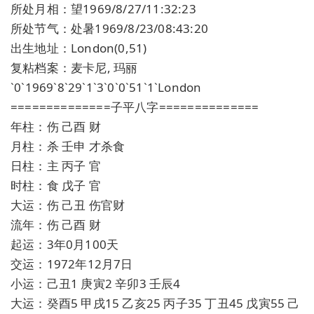
所处月相：望1969/8/27/11:32:23
所处节气：处暑1969/8/23/08:43:20
出生地址：London(0,51)
复粘档案：麦卡尼, 玛丽
`0`1969`8`29`1`3`0`0`51`1`London
==============子平八字==============
年柱：伤 己酉 财
月柱：杀 壬申 才杀食
日柱：主 丙子 官
时柱：食 戊子 官
大运：伤 己丑 伤官财
流年：伤 己酉 财
起运：3年0月100天
交运：1972年12月7日
小运：己丑1 庚寅2 辛卯3 壬辰4
大运：癸酉5 甲戌15 乙亥25 丙子35 丁丑45 戊寅55 己