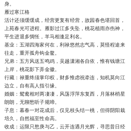
身。
雁过寒江格
活计还须缓缓成，经营更复有经营，故园春色堪回首，
上苑春光可进程。雁影过江多失坠，桃花植雨亦伤神，
平生进退多惆怅，羊马相逢足利名。
基业：五湖四海家何在，利禄悠然志气高，莫怪程途来
往走，重开孤舟钩金鳌。
兄弟：五方风送五鸣鸡，吴越潇湘各自依，惟有钱塘江
上岸，桃花影下弄金徽。
行藏：禄重终须掌印权，财多惟虑祝牵连，知机莫向江
边立，自有高人指引缘。
婚姻：鸳鸯相对两凄凄，风荡浮萍东复西，月落林梢星
朗朗，无聊愁听子规啼。
子息：暮春一对花成后，仅见枝头结一桃，但得阴阳栽
培久，自然福至性命高。
收成：运限只愁庚与乙，云开连遇月光辉，寻思昔日经