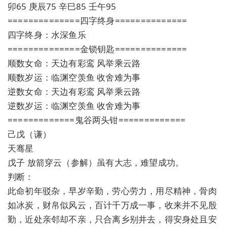
卯65 庚辰75 辛巳85 壬午95
==============四字终身==============
四字终身：水深鱼乐
==============金锁钥匙==============
顺数女命：天边有彩鸾 风举乘云路
顺数岁运：临渊空羡鱼 收舍难为事
逆数女命：天边有彩鸾 风举乘云路
逆数岁运：临渊空羡鱼 收舍难为事
=============鬼谷两头钳=============
己戊（谦）
天骞星
戊子 放箭穿云（参解）虽有大志，难望成功。
判断：
此命初年驳杂，早岁辛勤，劳心劳力，用尽精神，骨肉
如冰炭，财帛似风云，百计千万成一事，收来并不见殷
勤，近处亲邻却不亲，只合离乡别井去，得安身处且安