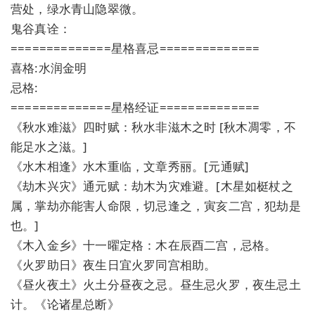
营处，绿水青山隐翠微。
鬼谷真诠：
==============星格喜忌==============
喜格:水润金明
忌格:
==============星格经证==============
《秋水难滋》四时赋：秋水非滋木之时 [秋木凋零，不
能足水之滋。]
《水木相逢》水木重临，文章秀丽。[元通赋]
《劫木兴灾》通元赋：劫木为灾难避。[木星如梃杖之
属，掌劫亦能害人命限，切忌逢之，寅亥二宫，犯劫是
也。]
《木入金乡》十一曜定格：木在辰酉二宫，忌格。
《火罗助日》夜生日宜火罗同宫相助。
《昼火夜土》火土分昼夜之忌。昼生忌火罗，夜生忌土
计。《论诸星总断》