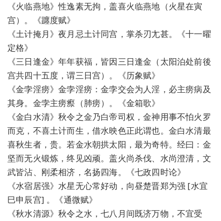
《火临燕地》性逸素无拘，盖喜火临燕地（火星在寅
宫）。《躔度赋》
《土计掩月》夜月忌土计同宫，掌杀刃尢甚。《十一曜
定格》
《三日逢金》年年获福，皆因三日逢金（太阳泊处前後
宫共四十五度，谓三日宫）。《历象赋》
《金孛淫痨》金孛淫痨：金孛交会为人淫，必主痨病及
其身。金孛主痨瘵（肺痨）。《金箱歌》
《金白水清》秋令之金乃白帝司权，金神用事不怕火罗
而克，不喜土计而生，借水映色正此谓也。金白水清最
喜秋生者，贵。若金水朝拱太阳，最为奇特。经曰：金
坚而无火锻炼，终见凶顽。盖火尚杀伐、水尚澄清，文
武皆沾、刚柔相济，名扬四海。《七政四时论》
《水宿居强》水星无心常好动，向昼楚晋郑为强 [水宜
巳申辰宫] 。《通微赋》
《秋水清源》秋令之水，七八月间既济万物，不宜受