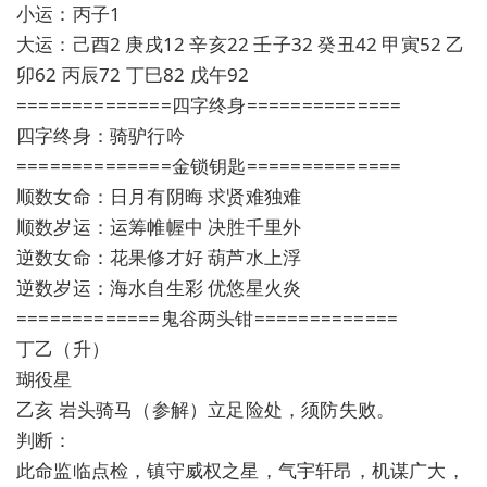
小运：丙子1
大运：己酉2 庚戌12 辛亥22 壬子32 癸丑42 甲寅52 乙
卯62 丙辰72 丁巳82 戊午92
==============四字终身==============
四字终身：骑驴行吟
==============金锁钥匙==============
顺数女命：日月有阴晦 求贤难独难
顺数岁运：运筹帷幄中 决胜千里外
逆数女命：花果修才好 葫芦水上浮
逆数岁运：海水自生彩 优悠星火炎
=============鬼谷两头钳=============
丁乙（升）
瑚役星
乙亥 岩头骑马（参解）立足险处，须防失败。
判断：
此命监临点检，镇守威权之星，气宇轩昂，机谋广大，