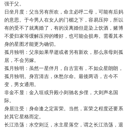
强于父。
日坐月度：父当另有所欢，命主必呼二母，可能有后妈
的意思。于今男人在女人的门楣之下，容易压抑，所以
有的受不了就离婚了，有的没离婚但是染上饮酒，赌博
不爱归家等缓解压抑的嗜好，也可能会损寿。需看其本
身的星图才能更为确切。
孤月独明：父亲如果早逝或者另有新欢，那么亲母则孤
居，不会另嫁。
孤月独明：虽然一星伴月，自古宜有，不如众星朗朗，
孤月独明。身宫清吉，休愁尔命。最後两语，古今不
变，男女通用。
非金不显：金入垣或升殿小则驰名乡俚，大则声名国
际。
身居注受：身命逢之定富荣。当然，富荣之程度还要系
於其它星格而定。
长江浩荡：水空则泛，水主星落空，谓之长江浩荡，退