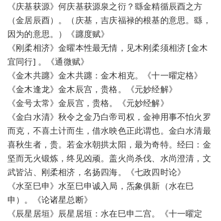
《庆基获源》何庆基获源泉之衍？繇金精循辰酉之方
（金居辰酉）。（庆基，吉庆福禄的根基的意思。繇，
因为的意思。）《躔度赋》
《刚柔相济》金曜本性最无情，见木刚柔须相济 [金木
宜同行] 。《通微赋》
《金木共躔》金木共躔：金木相克。《十一曜定格》
《金木逢龙》金木辰宫，贵格。《元妙经解》
《金号太常》金辰宫，贵格。《元妙经解》
《金白水清》秋令之金乃白帝司权，金神用事不怕火罗
而克，不喜土计而生，借水映色正此谓也。金白水清最
喜秋生者，贵。若金水朝拱太阳，最为奇特。经曰：金
坚而无火锻炼，终见凶顽。盖火尚杀伐、水尚澄清，文
武皆沾、刚柔相济，名扬四海。《七政四时论》
《水至巳申》水至巳申诚入局，炁象俱新（水在巳
申）。《论诸星总断》
《辰星居垣》辰星居垣：水在巳申二宫。《十一曜定