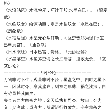
格》
《水流鹑尾》水流鹑尾，巧计千般(水星在巳）。《躔度
赋》
《水临双女》给谏功臣，定是水临双女（水星在巳）。
《历象赋》
《水宿居强》水星无心常好动，向昼楚晋郑为强 [水宜
巳申辰宫] 。《通微赋》
《日水乘旺》日水巳宫，贵格。《元妙经解》
《水星落空》水星落空谓之长江浩荡，退败无余。《玄
玄妙论》
==============四时经论==============
万物非时不生，观星非时不验，星盘之中、四时之星不
一，因其时令、察其盛衰，则福之厚薄、祸之浅深，自
有称量於其间矣。
夫金者西方白帝之神，金天氏执矩司令。故曰：金为
义，义者成，成者方，所谓矩行收敛之。令主肃杀之