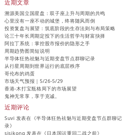
近期文章
溯源美国立国星盘：双子座上升与周期的共鸣
心里没有一座不动的城堡，终将随风而倒
投资复盘与展望：筑底阶段的生存法则与布局策略
论三十年长周期定投下的生活哲学与财富抉择
阿拉丁系统：掌控股市报价的隐形之手
周期趋势图简短说明
半导体狂热祛魅与近期变盘节点群聊记录
从行星周期到世界运行的底层秩序
哥伦布的鸡蛋
市场天气预报｜5/26-5/29
香港-木打宝瓶格局下的市场展望
鬼神无常享，享于克诚。
近期评论
Suvi
发表在《
半导体狂热祛魅与近期变盘节点群聊记
录
》
sisikong
发表在《
日本国运重回二战之前
》