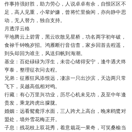
作事持强好胜，助力劳心，人说卓卓有余，自恨区区不
足，高人见重，小辈妒嫌，曾将忙里偷闲，亦向静中思
动，无人替力，独自支持。
月透浮云格
平地腾云上碧霄，黑云吹散见星桥，功名两字初年破，
食禄千钟晚岁招。鸿雁断行音信杳，家乡回首去程遥，
到头却回为谁主，风送归帆到海潮。
基业：百处碌碌为浮生，未尝心绪得安宁，逢牛遇犬终
亨泰，整理征衣问去程。
兄弟：征雁狂风添恨远，凄凉一只出沙滨，天边两只常
飞下，吴越高低相对鸣。
行藏：有心万里兴功业，历尽心机未见功，及至中年逢
贵发，乘龙跨虎出朦胧。
婚姻：远看鸳鸯浮水面，三人跨犬上高台，晚来鸥鹭对
盟处，墙外雪花梅正开。
子息：残花枝上双花秀，着意栽花一果奇，可笑桑榆当