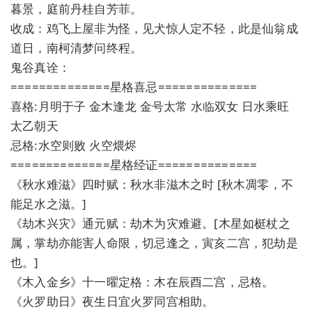
暮景，庭前丹桂自芳菲。
收成：鸡飞上屋非为怪，见犬惊人定不轻，此是仙翁成
道日，南柯清梦问终程。
鬼谷真诠：
==============星格喜忌==============
喜格:月明于子 金木逢龙 金号太常 水临双女 日水乘旺
太乙朝天
忌格:水空则败 火空煨烬
==============星格经证==============
《秋水难滋》四时赋：秋水非滋木之时 [秋木凋零，不
能足水之滋。]
《劫木兴灾》通元赋：劫木为灾难避。[木星如梃杖之
属，掌劫亦能害人命限，切忌逢之，寅亥二宫，犯劫是
也。]
《木入金乡》十一曜定格：木在辰酉二宫，忌格。
《火罗助日》夜生日宜火罗同宫相助。