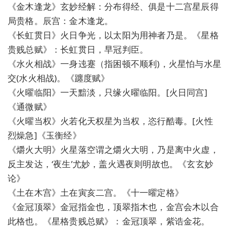
《金木逢龙》玄妙经解：分布得经、俱是十二宫星辰得
局贵格。辰宫：金木逢龙。
《长虹贯日》火日争光，以太阳为用神者乃是。《星格
贵贱总赋》：长虹贯日，早冠判臣。
《水火相战》一身迍蹇（指困顿不顺利)，火星怕与水星
交(水火相战)。《躔度赋》
《火曜临阳》一天黯淡，只缘火曜临阳。[火日同宫]
《通微赋》
《火曜当权》火若化天权星为当权，恣行酷毒。[火性
烈燥急]《玉衡经》
《爝火大明》火星落空谓之爝火大明，乃是离中火虚，
反主发达，‘夜生’尤妙，盖火遇夜则明故也。《玄玄妙
论》
《土在木宫》土在寅亥二宫。《十一曜定格》
《金冠顶翠》金冠指金也，顶翠指木也，金宫会木以合
此格也。《星格贵贱总赋》：金冠顶翠，紫诰金花。