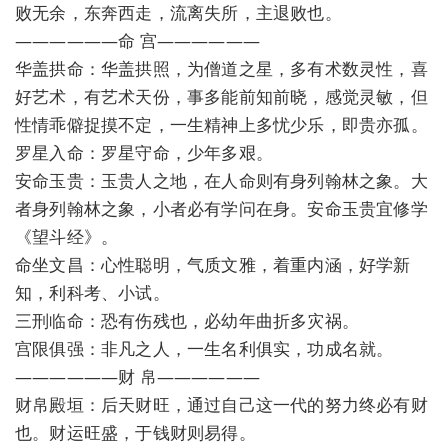
败无余，东奔西走，流离失所，主退败也。
——————命 宫——————
华盖拱命：华盖拱照，为僧道之星，多有术数灵性，喜
好艺术，有艺术天份，事多能前知前晓，感觉灵敏，但
性情乖僻捉摸不定，一生精神上多忧少乐，即贵亦孤。
罗星入命：罗星守命，少年多艰。
安命玉贵：玉贵人之地，在人命则有身列翰林之象。大
者身列翰林之象，小者必有学问在身。安命玉贵宜修学
《望斗经》。
命坐文昌：心性聪明，气质文雅，着重内涵，好学新
知，利科考、小试。
三刑临命：恐有伤残也，必幼年曲折多灾祸。
宫限俱强：非凡之人，一生名利俱实，功成名就。
——————财 帛——————
财帛殿垣：后天财旺，通过自己这一代的努力终必有财
也。财运旺盛，于钱财则易得。