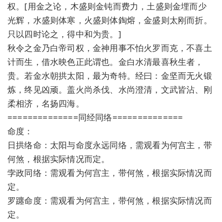
权。[用金之论，木盛则金钝而费力，土盛则金埋而少
光辉，水盛则体寒，火盛则体鋾熔，金盛则太刚而折。
只以四时论之，得中和为贵。]
秋令之金乃白帝司权，金神用事不怕火罗而克，不喜土
计而生，借水映色正此谓也。金白水清最喜秋生者，
贵。若金水朝拱太阳，最为奇特。经曰：金坚而无火锻
炼，终见凶顽。盖火尚杀伐、水尚澄清，文武皆沾、刚
柔相济，名扬四海。
==============同经同络==============
命度：
日拱络命：太阳与命度永远同络，需观看为何宫主，带
何煞，根据实际情况而定。
孛政同络：需观看为何宫主，带何煞，根据实际情况而
定。
罗躔命度：需观看为何宫主，带何煞，根据实际情况而
定。