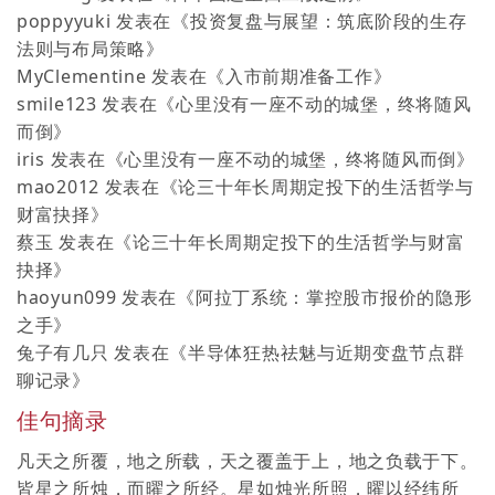
poppyyuki
发表在《
投资复盘与展望：筑底阶段的生存
法则与布局策略
》
MyClementine
发表在《
入市前期准备工作
》
smile123
发表在《
心里没有一座不动的城堡，终将随风
而倒
》
iris
发表在《
心里没有一座不动的城堡，终将随风而倒
》
mao2012
发表在《
论三十年长周期定投下的生活哲学与
财富抉择
》
蔡玉
发表在《
论三十年长周期定投下的生活哲学与财富
抉择
》
haoyun099
发表在《
阿拉丁系统：掌控股市报价的隐形
之手
》
兔子有几只
发表在《
半导体狂热祛魅与近期变盘节点群
聊记录
》
佳句摘录
凡天之所覆，地之所载，天之覆盖于上，地之负载于下。
皆星之所烛，而曜之所经。星如烛光所照，曜以经纬所