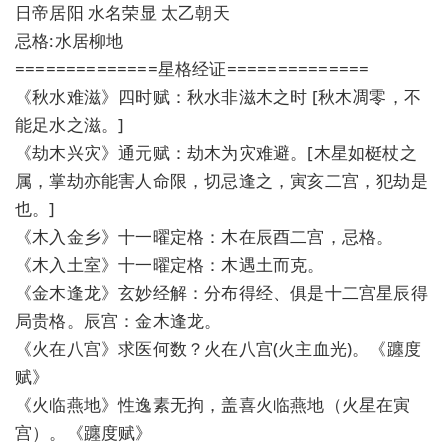
日帝居阳 水名荣显 太乙朝天
忌格:水居柳地
==============星格经证==============
《秋水难滋》四时赋：秋水非滋木之时 [秋木凋零，不
能足水之滋。]
《劫木兴灾》通元赋：劫木为灾难避。[木星如梃杖之
属，掌劫亦能害人命限，切忌逢之，寅亥二宫，犯劫是
也。]
《木入金乡》十一曜定格：木在辰酉二宫，忌格。
《木入土室》十一曜定格：木遇土而克。
《金木逢龙》玄妙经解：分布得经、俱是十二宫星辰得
局贵格。辰宫：金木逢龙。
《火在八宫》求医何数？火在八宫(火主血光)。《躔度
赋》
《火临燕地》性逸素无拘，盖喜火临燕地（火星在寅
宫）。《躔度赋》