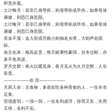
即贵亦孤。
土计晦月：若非己身带疾，则母带疾或早伤，如果母体
康健，则恐己身恙陨。
土计晦月：若非己身带疾，则母带疾或早伤，如果母体
康健，则恐己身恙陨。
非金不显：金入垣或升殿小则驰名乡俚，大则声名国
际。
命主化杀：格高反贵，惟天赋秉性豪强，自专过刚，亦
多不免风波。
罗月交辉：夜火以暖其身，夜月见火为火月交辉，人生
富贵。
——————命 宫——————
天厨入命：主食禄，多喜欢吃各种美食的人，一生丰衣
足食。
宫强度弱：一强一弱，一生名利虚浮；得而又失，失而
又得，名利不实。