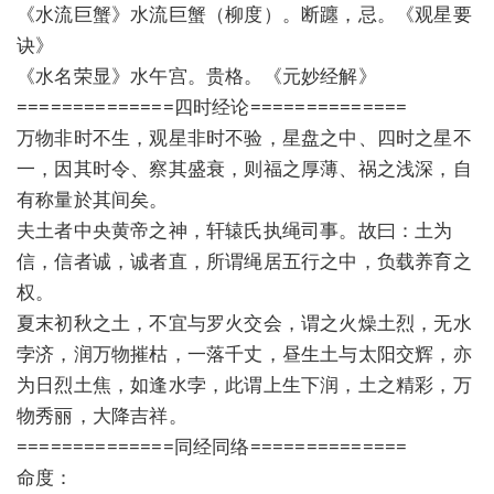
《水流巨蟹》水流巨蟹（柳度）。断躔，忌。《观星要
诀》
《水名荣显》水午宫。贵格。《元妙经解》
==============四时经论==============
万物非时不生，观星非时不验，星盘之中、四时之星不
一，因其时令、察其盛衰，则福之厚薄、祸之浅深，自
有称量於其间矣。
夫土者中央黄帝之神，轩辕氏执绳司事。故曰：土为
信，信者诚，诚者直，所谓绳居五行之中，负载养育之
权。
夏末初秋之土，不宜与罗火交会，谓之火燥土烈，无水
孛济，润万物摧枯，一落千丈，昼生土与太阳交辉，亦
为日烈土焦，如逢水孛，此谓上生下润，土之精彩，万
物秀丽，大降吉祥。
==============同经同络==============
命度：