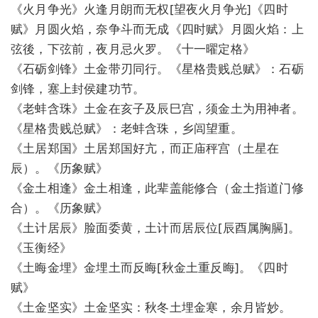
《火月争光》火逢月朗而无权[望夜火月争光]《四时
赋》月圆火焰，奈争斗而无成《四时赋》月圆火焰：上
弦後，下弦前，夜月忌火罗。《十一曜定格》
《石砺剑锋》土金带刃同行。《星格贵贱总赋》：石砺
剑锋，塞上封侯建功节。
《老蚌含珠》土金在亥子及辰巳宫，须金土为用神者。
《星格贵贱总赋》：老蚌含珠，乡闾望重。
《土居郑国》土居郑国好亢，而正庙秤宫（土星在
辰）。《历象赋》
《金土相逢》金土相逢，此辈盖能修合（金土指道门修
合）。《历象赋》
《土计居辰》脸面委黄，土计而居辰位[辰酉属胸膈]。
《玉衡经》
《土晦金埋》金埋土而反晦[秋金土重反晦]。《四时
赋》
《土金坚实》土金坚实：秋冬土埋金寒，余月皆妙。