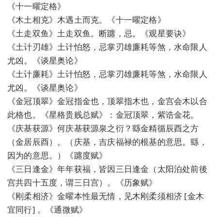
《十一曜定格》
《木土相克》木遇土而克。《十一曜定格》
《土走双鱼》土走双鱼。断躔，忌。《观星要诀》
《土计刃雄》土计怕怒，忌掌刃雄廉耗等煞，水命限人
尤凶。《谈星奥论》
《土计廉耗》土计怕怒，忌掌刃雄廉耗等煞，水命限人
尤凶。《谈星奥论》
《金冠顶翠》金冠指金也，顶翠指木也，金宫会木以合
此格也。《星格贵贱总赋》：金冠顶翠，紫诰金花。
《庆基获源》何庆基获源泉之衍？繇金精循辰酉之方
（金居辰酉）。（庆基，吉庆福禄的根基的意思。繇，
因为的意思。）《躔度赋》
《三日逢金》年年获福，皆因三日逢金（太阳泊处前後
宫共四十五度，谓三日宫）。《历象赋》
《刚柔相济》金曜本性最无情，见木刚柔须相济 [金木
宜同行] 。《通微赋》