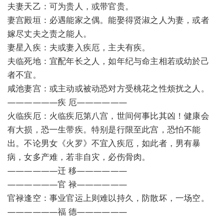
夫妻天乙：可为贵人，或带官贵。
妻宫殿垣：必遇能家之偶。能娶得贤淑之人为妻，或者
嫁尽丈夫之责之能人。
妻星入疾：夫或妻入疾厄，主夫有疾。
夫临死地：宜配年长之人，如年纪与命主相若或幼於己
者不宜。
咸池妻宫：或主动或被动恐对方受桃花之性烦扰之人。
——————疾 厄——————
火临疾厄：火临疾厄第八宫，世间何事比其凶！健康会
有大损，恐一生带疾。特别是行限至此宫，恐怕不能
出。不论男女《火罗》不宜入疾厄，如此者，男有暴
病，女多产难，若非自灾，必伤骨肉。
——————迁 移——————
——————官 禄——————
官禄逢空：事业官运上则难以持久，防散坏，一场空。
——————福 德——————