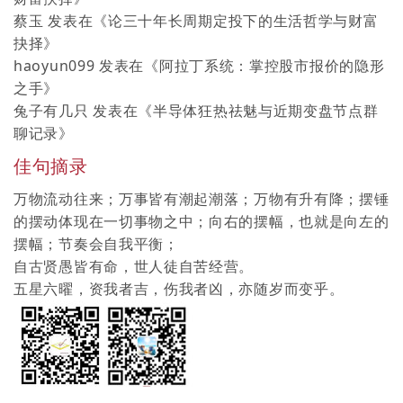
蔡玉
发表在《
论三十年长周期定投下的生活哲学与财富
抉择
》
haoyun099
发表在《
阿拉丁系统：掌控股市报价的隐形
之手
》
兔子有几只
发表在《
半导体狂热祛魅与近期变盘节点群
聊记录
》
佳句摘录
万物流动往来；万事皆有潮起潮落；万物有升有降；摆锤
的摆动体现在一切事物之中；向右的摆幅，也就是向左的
摆幅；节奏会自我平衡；
自古贤愚皆有命，世人徒自苦经营。
五星六曜，资我者吉，伤我者凶，亦随岁而变乎。