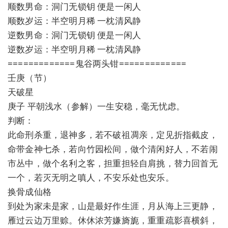
顺数男命：洞门无锁钥 便是一闲人
顺数岁运：半空明月稀 一枕清风静
逆数男命：洞门无锁钥 便是一闲人
逆数岁运：半空明月稀 一枕清风静
=============鬼谷两头钳=============
壬庚（节）
天破星
庚子 平朝浅水（参解）一生安稳，毫无忧虑。
判断：
此命刑杀重，退神多，若不破祖凋亲，定见折指截皮，
命带金神七杀，若向竹园松间，做个清闲好人，不若闹
市丛中，做个名利之客，担重担轻自肩挑，替力回首无
一个，若灭无明之嗔人，不安乐处也安乐。
换骨成仙格
到处为家未是家，山是最好作生涯，月从海上三更静，
雁过云边万里赊。休休浓芳嫌旖旎，重重疏影喜横斜，