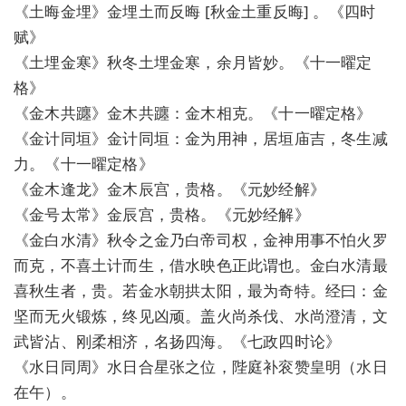
《土晦金埋》金埋土而反晦 [秋金土重反晦] 。《四时
赋》
《土埋金寒》秋冬土埋金寒，余月皆妙。《十一曜定
格》
《金木共躔》金木共躔：金木相克。《十一曜定格》
《金计同垣》金计同垣：金为用神，居垣庙吉，冬生减
力。《十一曜定格》
《金木逢龙》金木辰宫，贵格。《元妙经解》
《金号太常》金辰宫，贵格。《元妙经解》
《金白水清》秋令之金乃白帝司权，金神用事不怕火罗
而克，不喜土计而生，借水映色正此谓也。金白水清最
喜秋生者，贵。若金水朝拱太阳，最为奇特。经曰：金
坚而无火锻炼，终见凶顽。盖火尚杀伐、水尚澄清，文
武皆沾、刚柔相济，名扬四海。《七政四时论》
《水日同周》水日合星张之位，陛庭补衮赞皇明（水日
在午）。