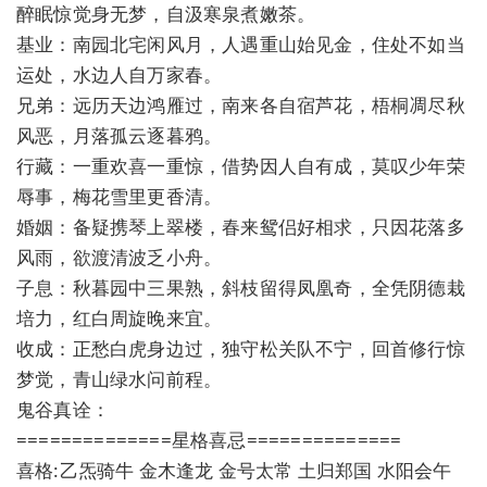
醉眠惊觉身无梦，自汲寒泉煮嫩茶。
基业：南园北宅闲风月，人遇重山始见金，住处不如当
运处，水边人自万家春。
兄弟：远历天边鸿雁过，南来各自宿芦花，梧桐凋尽秋
风恶，月落孤云逐暮鸦。
行藏：一重欢喜一重惊，借势因人自有成，莫叹少年荣
辱事，梅花雪里更香清。
婚姻：备疑携琴上翠楼，春来鸳侣好相求，只因花落多
风雨，欲渡清波乏小舟。
子息：秋暮园中三果熟，斜枝留得凤凰奇，全凭阴德栽
培力，红白周旋晚来宜。
收成：正愁白虎身边过，独守松关队不宁，回首修行惊
梦觉，青山绿水问前程。
鬼谷真诠：
==============星格喜忌==============
喜格:乙炁骑牛 金木逢龙 金号太常 土归郑国 水阳会午