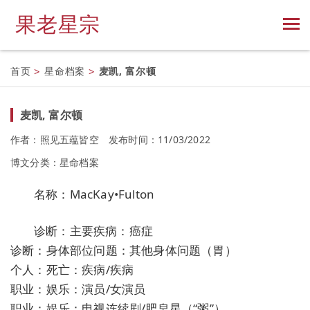
果老星宗
首页
>
星命档案
>
麦凯, 富尔顿
麦凯, 富尔顿
作者：照见五蕴皆空
发布时间：11/03/2022
博文分类：
星命档案
名称：MacKay•Fulton
诊断：主要疾病：癌症
诊断：身体部位问题：其他身体问题（胃）
个人：死亡：疾病/疾病
职业：娱乐：演员/女演员
职业：娱乐：电视连续剧/肥皂星（“粥”）