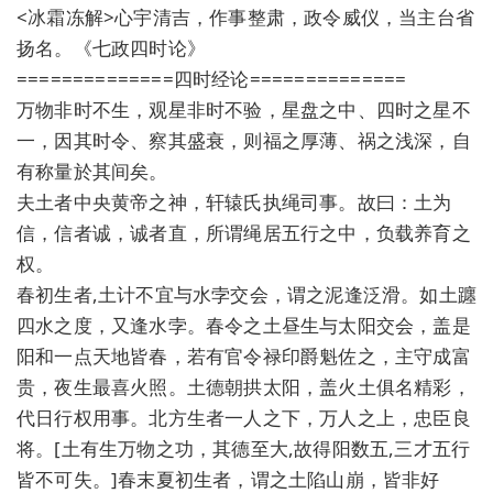
<冰霜冻解>心宇清吉，作事整肃，政令威仪，当主台省
扬名。《七政四时论》
==============四时经论==============
万物非时不生，观星非时不验，星盘之中、四时之星不
一，因其时令、察其盛衰，则福之厚薄、祸之浅深，自
有称量於其间矣。
夫土者中央黄帝之神，轩辕氏执绳司事。故曰：土为
信，信者诚，诚者直，所谓绳居五行之中，负载养育之
权。
春初生者,土计不宜与水孛交会，谓之泥逢泛滑。如土躔
四水之度，又逢水孛。春令之土昼生与太阳交会，盖是
阳和一点天地皆春，若有官令禄印爵魁佐之，主守成富
贵，夜生最喜火照。土德朝拱太阳，盖火土俱名精彩，
代日行权用事。北方生者一人之下，万人之上，忠臣良
将。[土有生万物之功，其德至大,故得阳数五,三才五行
皆不可失。]春末夏初生者，谓之土陷山崩，皆非好