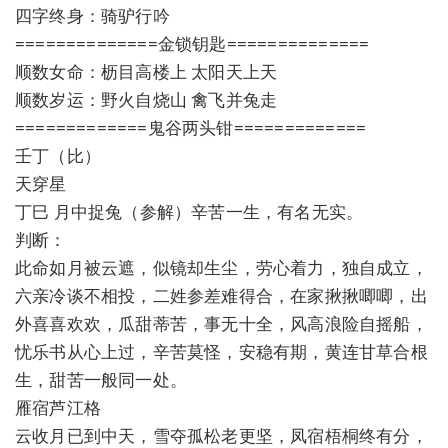
四字终身：骑驴行吟
==============金锁钥匙==============
顺数女命：枥目高楼上 太阳天上天
顺数岁运：野火自烧山 禽飞并兔走
=============鬼谷两头钳=============
壬丁（比）
天穿星
丁巳 月中捉兔（参解）辛苦一生，有名无实。
判断：
此命如月被云遮，似镜却生尘，劳心着力，独自成立，
六亲冷谈不相投，二姓参差难得合，在家揪揪唧唧，出
外喜喜欢欢，瓜甜蒂苦，事无十全，风高浪险自摇船，
忧乐书从心上过，辛苦莫怪，安稳有期，黄连甘草合根
生，甜苦一般同一处。
雁宿芦江格
云收月已到中天，雪夺孤松老更坚，凤宿梧桐终有分，