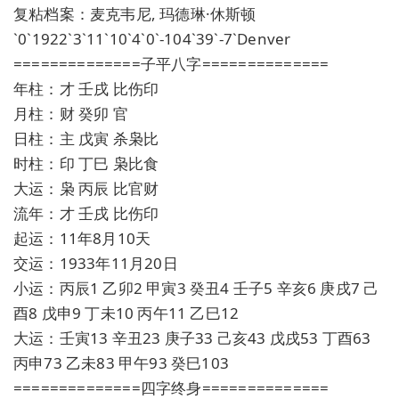
复粘档案：麦克韦尼, 玛德琳·休斯顿
`0`1922`3`11`10`4`0`-104`39`-7`Denver
==============子平八字==============
年柱：才 壬戌 比伤印
月柱：财 癸卯 官
日柱：主 戊寅 杀枭比
时柱：印 丁巳 枭比食
大运：枭 丙辰 比官财
流年：才 壬戌 比伤印
起运：11年8月10天
交运：1933年11月20日
小运：丙辰1 乙卯2 甲寅3 癸丑4 壬子5 辛亥6 庚戌7 己
酉8 戊申9 丁未10 丙午11 乙巳12
大运：壬寅13 辛丑23 庚子33 己亥43 戊戌53 丁酉63
丙申73 乙未83 甲午93 癸巳103
==============四字终身==============