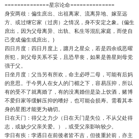
==============星宗论命==============
身安两歧：偏生庶出、出祖离家、流离异地、嫁至远
方、或过继它家（过房）之情况，身不安定之象。(偏生
庶出，因为父母离异、出轨、私生等混乱家庭，而使自
己变成偏生或庶出。)
四日月度：四日月度上，躔月之星众，若是四余或恶曜
所犯，则父母关系不妥，且恐早丧，如果是善星则母党
强于父。
日坐月度：父当另有所欢，命主必呼二母，可能有后妈
的意思。于今男人在女人的门楣之下，容易压抑，所以
有的受不了就离婚了，有的没离婚但是染上饮酒，赌博
不爱归家等缓解压抑的嗜好，也可能会损寿。需看其本
身的星图才能更为确切。
日在天门：得父之力少（日在天门是失位，不从父处得
志，或缺少父亲关爱。），或受父亲影响较少。
孛日有疾：孛遇日在前後者皆不吉，但後重於前，亦主