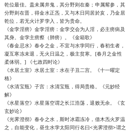
乾位最佳。盖未属井鬼，其分野则在秦；申属觜参，其
分野则在晋，得金水正炁，又与木日同居於亥，乃金居
乾位，若无火计罗孛入，皆为贵命。
《金孛淫痨》金孛淫痨：金孛交会为人淫，必主痨病及
其身。金孛主痨瘵（肺痨）。《金箱歌》
《春金忌水》春令之金，不宜与水孛同行，春初生者，
凝互寒冻未退，无火日温之，极主贫寒。[春月之金性
柔体弱。] 《七政四时论》
《水居土室》水居土室：水在子丑二宫。《十一曜定
格》
《水清宝瓶》子宫：水清宝瓶，得局贵格。《元妙经
解》
《水星落空》水星落空谓之长江浩荡，退败无余。《玄
玄妙论》
《光霁澄彻》春令之水，斯时冰霜冻冷，借木炁火罗温
之，自能变化，昼生水孛太阳同行名曰<光霁澄彻>谓之