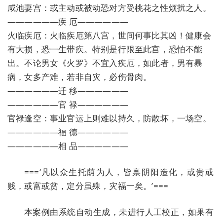
咸池妻宫：或主动或被动恐对方受桃花之性烦扰之人。
——————疾 厄——————
火临疾厄：火临疾厄第八宫，世间何事比其凶！健康会
有大损，恐一生带疾。特别是行限至此宫，恐怕不能
出。不论男女《火罗》不宜入疾厄，如此者，男有暴
病，女多产难，若非自灾，必伤骨肉。
——————迁 移——————
——————官 禄——————
官禄逢空：事业官运上则难以持久，防散坏，一场空。
——————福 德——————
——————相 品——————
===‘凡以众生托荫为人，皆禀阴阳造化，或贵或
贱，或富或贫，定分虽殊，灾福一矣。’===
本案例由系统自动生成，未进行人工校正，如果有