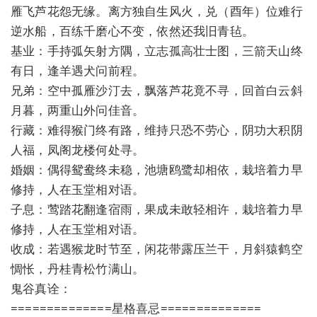
雁飞芦花怨无缘。离方独自生风火，兑（酉年）位难行
逆水船，百练千磨心不变，依然还我旧青毡。
基业：手持弧矢射方隅，立志孤高壮士图，三箭天山终
有日，逢羊遇犬问前程。
兄弟：空中孤雁沙汀去，飘落芦花竟不寻，回首白云斜
月暮，两重山外问佳音。
行藏：难得猴门终有路，维持只恐不劳心，阴功大积阴
人福，凤阁龙楼何处寻。
婚姻：偶得鸳鸯终未稳，池塘鸥鹭却相依，栽培着力早
修持，人在玉堂相对语。
子息：莺踏花翻逢宿雨，果成未敢轻相许，栽培着力早
修持，人在玉堂相对语。
收成：若遇猴龙时节至，闲花带露压兰干，月斜猿鹤空
惆怅，丹桂青松竹满山。
鬼谷真诠：
==============星格喜忌==============