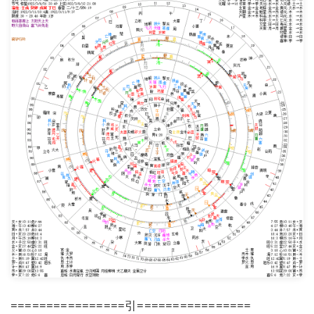
================引================