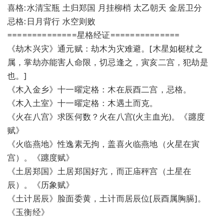
喜格:水清宝瓶 土归郑国 月挂柳梢 太乙朝天 金居卫分
忌格:日月背行 水空则败
==============星格经证==============
《劫木兴灾》通元赋：劫木为灾难避。[木星如梃杖之
属，掌劫亦能害人命限，切忌逢之，寅亥二宫，犯劫是
也。]
《木入金乡》十一曜定格：木在辰酉二宫，忌格。
《木入土室》十一曜定格：木遇土而克。
《火在八宫》求医何数？火在八宫(火主血光)。《躔度
赋》
《火临燕地》性逸素无拘，盖喜火临燕地（火星在寅
宫）。《躔度赋》
《土居郑国》土居郑国好亢，而正庙秤宫（土星在
辰）。《历象赋》
《土计居辰》脸面委黄，土计而居辰位[辰酉属胸膈]。
《玉衡经》