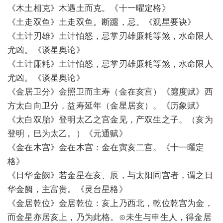
《木土相克》木遇土而克。《十一曜定格》
《土走双鱼》土走双鱼。断躔，忌。《观星要诀》
《土计刃雄》土计怕怒，忌掌刃雄廉耗等煞，水命限人
尤凶。《谈星奥论》
《土计廉耗》土计怕怒，忌掌刃雄廉耗等煞，水命限人
尤凶。《谈星奥论》
《金居卫分》金照卫而主寿（金在亥宫）《躔度赋》西
方太白向卫分，益寿延年（金星居亥）。《历象赋》
《太白双胎》登明太乙之宫金见，产双生之子。（亥为
登明，巳为太乙。）《元通赋》
《金在木宫》金在木宫：金在寅亥二宫。《十一曜定
格》
《日华金阙》若金星在亥、辰，与太阳同宫者，谓之日
华金阙，主富贵。《灵台星格》
《金居乾位》金居乾位：亥上乃西北，乾位乾宫为金，
而金星亦居亥上，乃为此格。⊙未生与申生人，得金居