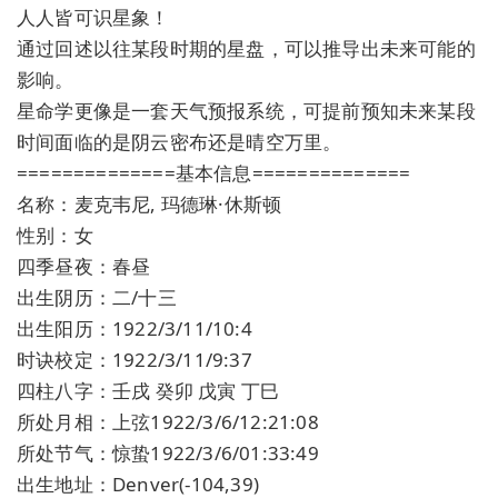
人人皆可识星象！
通过回述以往某段时期的星盘，可以推导出未来可能的
影响。
星命学更像是一套天气预报系统，可提前预知未来某段
时间面临的是阴云密布还是晴空万里。
==============基本信息==============
名称：麦克韦尼, 玛德琳·休斯顿
性别：女
四季昼夜：春昼
出生阴历：二/十三
出生阳历：1922/3/11/10:4
时诀校定：1922/3/11/9:37
四柱八字：壬戌 癸卯 戊寅 丁巳
所处月相：上弦1922/3/6/12:21:08
所处节气：惊蛰1922/3/6/01:33:49
出生地址：Denver(-104,39)