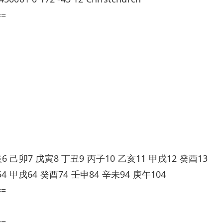
==
 己卯7 戊寅8 丁丑9 丙子10 乙亥11 甲戌12 癸酉13
4 甲戌64 癸酉74 壬申84 辛未94 庚午104
==
==