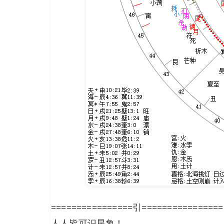
================引================
人人皆可识星象！