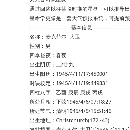
通过回述以往某段时期的星盘，可以推导出
星命学更像是一套天气预报系统，可提前预
==============基本信息============
名称：麦克菲尔, 大卫
性别：男
四季昼夜：春夜
出生阴历：二/廿九
出生阳历：1945/4/11/17:450001
时诀校定：1945/4/11/19:449831
四柱八字：乙酉 庚辰 庚戌 丙戌
所处月相：下弦1945/4/6/07:18:27
所处节气：清明1945/4/5/15:51:46
出生地址：Christchurch(172,-43)
复粘档案：麦克菲尔, 大卫`1`1945`4`11`17`4500