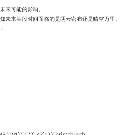
未来可能的影响。
知未来某段时间面临的是阴云密布还是晴空万里。
==
01`0`172`-43`12`Christchurch