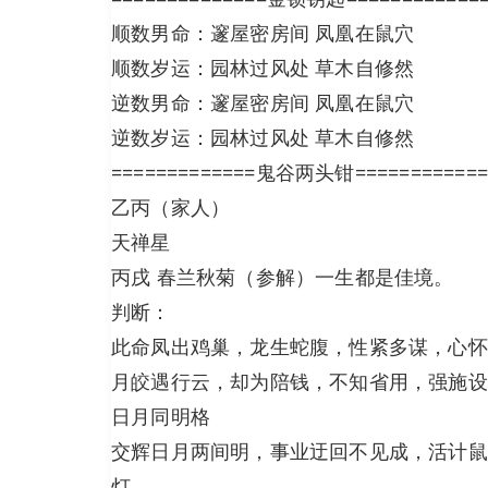
顺数男命：邃屋密房间 凤凰在鼠穴
顺数岁运：园林过风处 草木自修然
逆数男命：邃屋密房间 凤凰在鼠穴
逆数岁运：园林过风处 草木自修然
=============鬼谷两头钳============
乙丙（家人）
天禅星
丙戌 春兰秋菊（参解）一生都是佳境。
判断：
此命凤出鸡巢，龙生蛇腹，性紧多谋，心怀
月皎遇行云，却为陪钱，不知省用，强施设
日月同明格
交辉日月两间明，事业迂回不见成，活计鼠
灯。