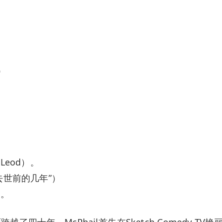
）
Leod）。
去世前的几年”）
）。
十年。McPhail首先在Sketch Comedy TV艳丽