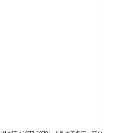
周的IT（1977-1979）上赢得了名声，部分