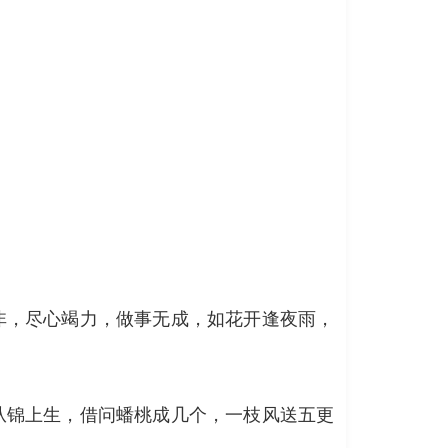
非，尽心竭力，做事无成，如花开逢夜雨，
从锦上生，借问蟠桃成几个，一枝风送五更