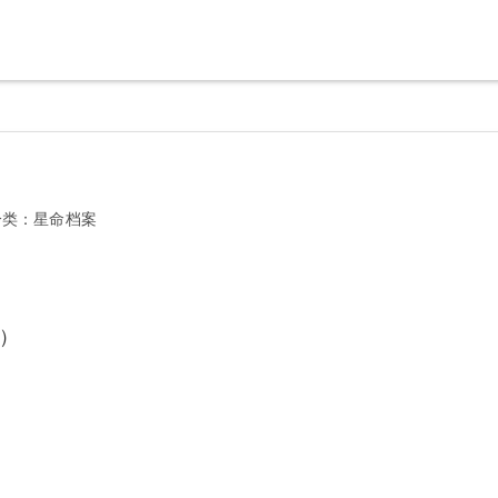
分类：
星命档案
）
）