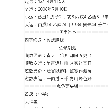
起运：12年4月115天
交运：2008年7月10日
小运：己丑1 戊子2 丁亥3 丙戌4 乙酉5 甲申6
大运：丙戌14 乙酉24 甲申34 癸未44 壬午5
==============四字终身============
四字终身：跨虎朦胧
==============金锁钥匙============
顺数男命：青天一轮月 却向五更出
顺数岁运：旱苗逢时雨 秀实得其宜
逆数男命：避害以趋利 虹霓作渡桥
逆数岁运：一雨过三千 青山峰色好
=============鬼谷两头钳============
乙庚（中孚）
天福星