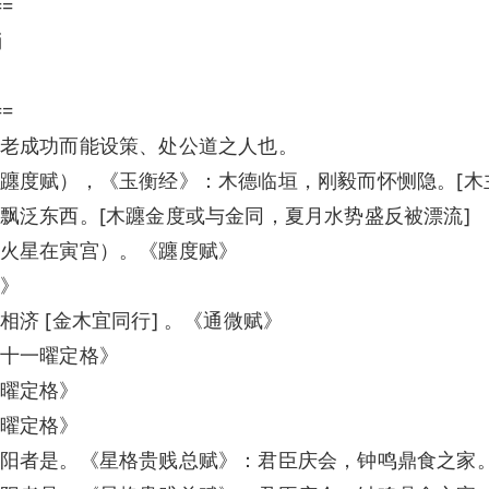
==
梢
==
老成功而能设策、处公道之人也。
躔度赋），《玉衡经》：木德临垣，刚毅而怀恻隐。[木
飘泛东西。[木躔金度或与金同，夏月水势盛反被漂流]
火星在寅宫）。《躔度赋》
》
济 [金木宜同行] 。《通微赋》
十一曜定格》
曜定格》
曜定格》
阳者是。《星格贵贱总赋》：君臣庆会，钟鸣鼎食之家