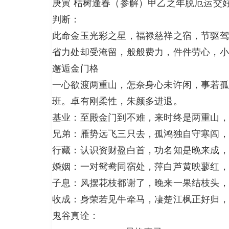
庚寅 枯树逢春（参解）甲乙之年脱厄运交
判断：
此命金玉光彩之星，福禄慈祥之宿，节驱驾
省力处却受淹留，般般费力，件件劳心，小
邂逅金门格
一心欲渡两重山，怎奈身心未许闲，事若孤
班。卓有刚柔性，朱颜多进退。
基业：至殿金门到不难，来时终是两重山，
兄弟：雁势远飞三只去，孤鸿独自守寒闾，
行藏：认识资财盈白首，功名知是晚来成，
婚姻：一对鸳鸯同宿处，萍白芦黄映蓼红，
子息：风摆花枝都谢了，晚来一果结枝头，
收成：身荣若见牛牵马，凄楚江枫正好归，
鬼谷真诠：