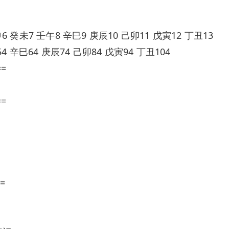
 癸未7 壬午8 辛巳9 庚辰10 己卯11 戊寅12 丁丑13
4 辛巳64 庚辰74 己卯84 戊寅94 丁丑104
==
==
=