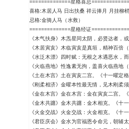
==============星格喜忌============
喜格:木居人马 日出扶桑 祥云捧月 月挂柳
忌格:金骑人马（水救）
==============星格经证============
《木气扶身》木炁星同太阴，必贤达者，或
《木居寅亥》木临寅亥是真垣，精神百倍（
《水泛木漂》四时赋：无根之木遇恶水，而
《火临燕地》性逸素无拘，盖喜火临燕地（
《土在木宫》土在寅亥二宫。《十一曜定格
《刚柔相济》金曜本性最无情，见木刚柔须相
《金在木宫》金在木宫：金在寅亥二宫。《
《金木共躔》金木共躔：金木相克。《十一
《火金交战》火金交战：火金相克。《十一
《君臣庆会》金水为官福恩令命元，朝辅太