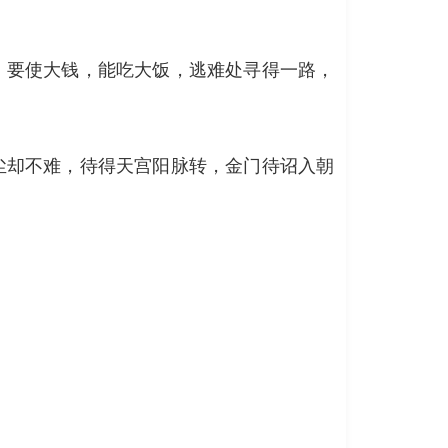
，要使大钱，能吃大饭，逃难处寻得一路，
尘却不难，待得天宫阳脉转，金门待诏入朝