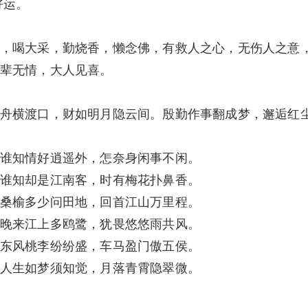
好运。
，喝大采，勤烧香，懒念佛，有救人之心，无伤人之意
辈无情，大人见喜。
舟横渡口，财如明月隐云间。殷勤作事翻成梦，邂逅红
谁知情好逍遥外，怎奈身闲事不闲。
谁知却是江南客，时有梅花扑鼻香。
桑榆多少问田地，回首江山万里程。
晚来江上多鸥鹭，犹畏悠悠雨共风。
东风桃李纷纷盛，车马盈门傲五侯。
人生如梦须知觉，月落青霄隐翠微。