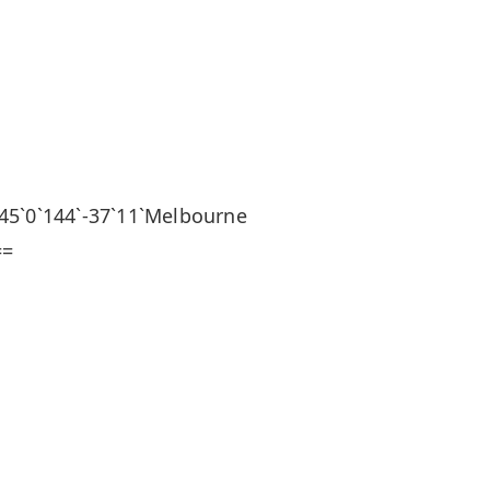
0`144`-37`11`Melbourne
==