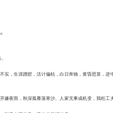
=
达。
不实，生涯蹭蹬，活计偏枯，白日奔驰，黄昏思算，进
开嫌夜雨，秋深孤雁落寒沙。人家无事成机变，我枉工