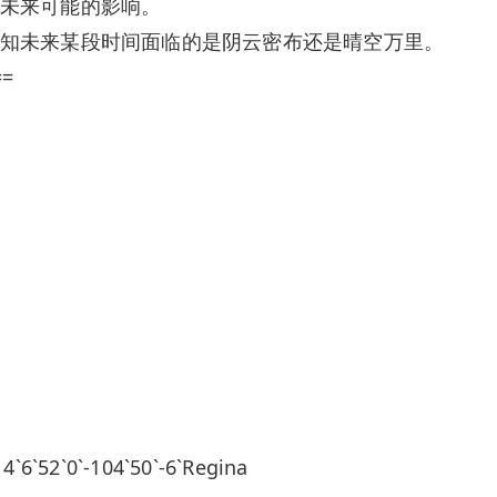
未来可能的影响。
知未来某段时间面临的是阴云密布还是晴空万里。
==
2`0`-104`50`-6`Regina