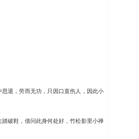
中思退，劳而无功，只因口直伤人，因此小
夫踏破鞋，借问此身何处好，竹松影里小禅