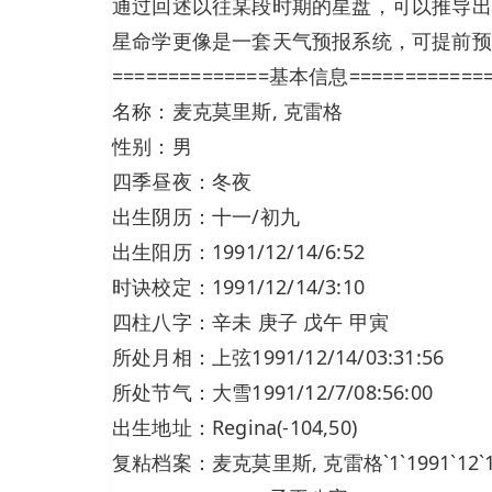
通过回述以往某段时期的星盘，可以推导出
星命学更像是一套天气预报系统，可提前预
==============基本信息============
名称：麦克莫里斯, 克雷格
性别：男
四季昼夜：冬夜
出生阴历：十一/初九
出生阳历：1991/12/14/6:52
时诀校定：1991/12/14/3:10
四柱八字：辛未 庚子 戊午 甲寅
所处月相：上弦1991/12/14/03:31:56
所处节气：大雪1991/12/7/08:56:00
出生地址：Regina(-104,50)
复粘档案：麦克莫里斯, 克雷格`1`1991`12`14`6`5