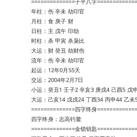
==============子平八字============
年柱：伤 辛未 劫印官
月柱：食 庚子 财
日柱：主 戊午 印劫
时柱：杀 甲寅 杀枭比
大运：财 癸丑 劫财伤
流年：伤 辛未 劫印官
起运：12年0月55天
交运：2004年2月7日
小运：癸丑1 壬子2 辛亥3 庚戌4 己酉5 戊申6
大运：己亥14 戊戌24 丁酉34 丙申44 乙未5
==============四字终身============
四字终身：志高钓鳌
==============金锁钥匙============