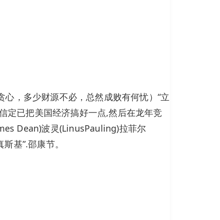
贪心，多少财源不必，总然成败有何忧）“立
相信定已把美国经济搞好一点,然后在龙年竞
ean)波灵(LinusPauling)拉菲尔
尼真斯基”.邵康节。