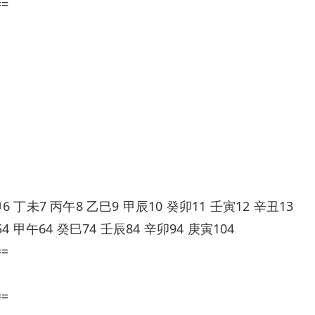
==
 丁未7 丙午8 乙巳9 甲辰10 癸卯11 壬寅12 辛丑13
4 甲午64 癸巳74 壬辰84 辛卯94 庚寅104
==
==