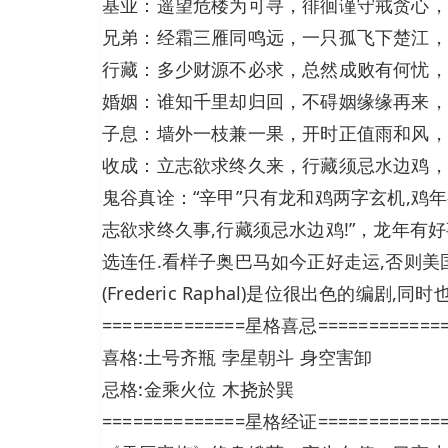
基业：遥望危楼为可寻，徘徊谨守戒贪心，
兄弟：经霜三雁同鸣远，一只孤飞下楚江，
行藏：多少财源不必求，总然成败有何忧，
婚姻：谁知千里却归回，不碍姻缘缘再来，
子息：墙外一枝兼一果，开时正值雨和风，
收成：立志欲求终久来，行藏须忌水边鸡，
鬼谷真诠：“辛甲”只有龙和鸡两字玄机,鸡
志欲求终久事,行藏须忌水边鸡!”，龙年有
选连任.看样子奥巴马如今正好走运,否则美国不会有他
(Frederic Raphal)是位很出色的编剧,
==============星格喜忌============
喜格:土号齐瓶 孛星朝斗 身空害卸
忌格:金乘火位 木挠於巽
==============星格经证============