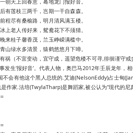
一朝天上回春意，蓦地龙门报好音。
后有莲枝三两千，岂期一干自森森。
前程尽有桑榆路，明月清风满玉楼。
冰上老人传好来，鸳鸯花下不须猜。
晚来桂子馨香茂，兰玉峥嵘满槛中。
青山绿水多清景，猿鹤悠悠月下啼。
年有祸（不宜变动，宜守成，遥望危楼不可寻,徘徊谨守戒
好事发生‘报好音’。代表人物，奥巴马2012年壬辰龙年，
这个黑人总统的.艾迪(NelsonEddy)占士甸(James D
同时也是作家.法培(TwylaTharp)是舞蹈家,被公认为“现代的
==
==